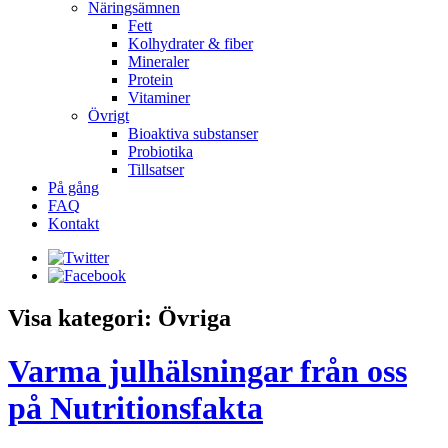
Näringsämnen
Fett
Kolhydrater & fiber
Mineraler
Protein
Vitaminer
Övrigt
Bioaktiva substanser
Probiotika
Tillsatser
På gång
FAQ
Kontakt
Visa kategori: Övriga
Varma julhälsningar från oss
på Nutritionsfakta