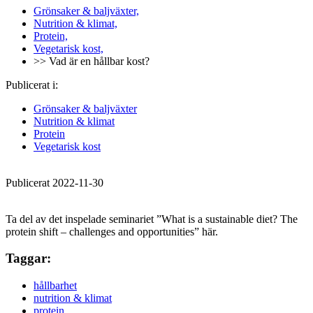
Grönsaker & baljväxter,
Nutrition & klimat,
Protein,
Vegetarisk kost,
>> Vad är en hållbar kost?
Publicerat i:
Grönsaker & baljväxter
Nutrition & klimat
Protein
Vegetarisk kost
Publicerat 2022-11-30
Ta del av det inspelade seminariet ”What is a sustainable diet? The
protein shift – challenges and opportunities” här.
Taggar:
hållbarhet
nutrition & klimat
protein