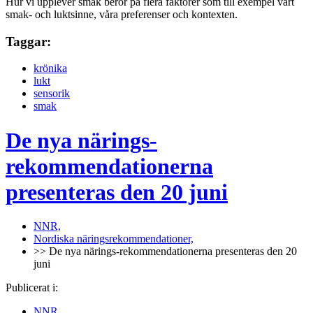
Hur vi upplever smak beror på flera faktorer som till exempel vårt
smak- och luktsinne, våra preferenser och kontexten.
Taggar:
krönika
lukt
sensorik
smak
De nya närings-
rekommendationerna
presenteras den 20 juni
NNR,
Nordiska näringsrekommendationer,
>> De nya närings-rekommendationerna presenteras den 20
juni
Publicerat i:
NNR