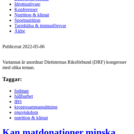
Idrottsutövare
Konferenser
Nutrition & klimat
Sportnutrition
Tarmhälsa & immunförsvar
Äldre
Publicerat 2022-05-06
Vartannat år anordnar Dietisternas Riksförbund (DRF) kongresser
med olika teman.
Taggar:
fodmap
hållbarhet
IBS
kroppssammansättning
njursjukdom
nutrition & klimat
Kan matdonationer minska