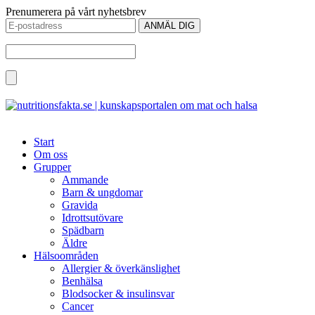
Prenumerera på vårt nyhetsbrev
Start
Om oss
Grupper
Ammande
Barn & ungdomar
Gravida
Idrottsutövare
Spädbarn
Äldre
Hälsoområden
Allergier & överkänslighet
Benhälsa
Blodsocker & insulinsvar
Cancer