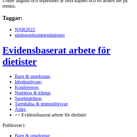
Under augusti och september är flera kapitel och en artikel ute på
remiss.
Taggar:
NNR2022
näringsrekommendationer
Evidensbaserat arbete för
dietister
Barn & ungdomar,
Idrottsutövare,
Konferenser,
Nutrition & klimat,
Sportnutrition,
Tarmhälsa & immunförsvar,
Äldre,
>> Evidensbaserat arbete för dietister
Publicerat i:
Barn & ungdomar