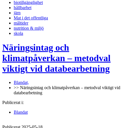
biotillgänglighet
hållbarhet
järn
Mat i det offentliga
måltider
nutrition & miljö
skola
Näringsintag och
klimatpåverkan – metodval
viktigt vid databearbetning
Blandat,
>> Näringsintag och klimatpåverkan – metodval viktigt vid
databearbetning
Publicerat i:
Blandat
Publicerat 2025-05-18