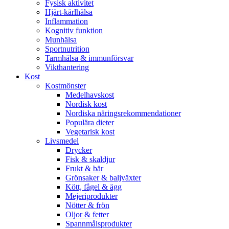
Fysisk aktivitet
Hjärt-kärlhälsa
Inflammation
Kognitiv funktion
Munhälsa
Sportnutrition
Tarmhälsa & immunförsvar
Vikthantering
Kost
Kostmönster
Medelhavskost
Nordisk kost
Nordiska näringsrekommendationer
Populära dieter
Vegetarisk kost
Livsmedel
Drycker
Fisk & skaldjur
Frukt & bär
Grönsaker & baljväxter
Kött, fågel & ägg
Mejeriprodukter
Nötter & frön
Oljor & fetter
Spannmålsprodukter