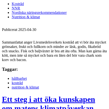
Kostråd
NNR
Nordiska näringsrekommendationer
Nutrition & klimat
Publicerat 2025-04-30
Sammanfattat anger Livsmedelsverkets kostråd att vi bör äta mycket
grönsaker, frukt och fullkorn och mindre av läsk, godis, fikabröd
och snacks. Fisk och baljväxter är bra att äta ofta. Man kan gärna äta
kött, men inte så mycket och bara en liten del bör vara chark som
korv och bacon.
Taggar:
hållbarhet
kostråd
nutrition & klimat
Ett steg i att öka kunskapen
om matens klimatpåverkan