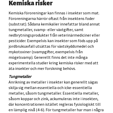
Kemiska risker
Kemiska föroreningar kan finnas i insekter som mat.
Föroreningarna härrör oftast från insektens foder
(substrat). Sådana kemikalier innefattar bland annat
tungmetaller, svamp- eller växtgifter, samt
nedbrytningsprodukter från veterinärmediciner eller
pesticider. Exempelvis kan insekter som föds upp på
jordbruksavfall utsättas för växtskyddsmedel och
mykotoxiner (svampgifter, exempelvis från
mögelsvamp). Generellt finns det inte många
experimentella studier kring kemiska risker med att
äta insekter och mer forskning behövs.
Tungmetaller
Anrikning av metaller i insekter kan generellt sägas
skilja sig mellan essentiella och icke-essentiella
metaller, såsom tungmetaller. Essentiella metaller,
såsom koppar och zink, ackumuleras inte i insekten,
där koncentrationen istället regleras fysiologiskt till
en lämplig nivå (4-6). För tungmetaller har man i några