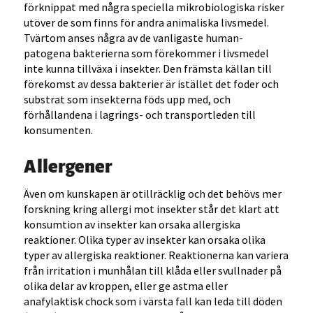
förknippat med några speciella mikrobiologiska risker
utöver de som finns för andra animaliska livsmedel.
Tvärtom anses några av de vanligaste human-
patogena bakterierna som förekommer i livsmedel
inte kunna tillväxa i insekter. Den främsta källan till
förekomst av dessa bakterier är istället det foder och
substrat som insekterna föds upp med, och
förhållandena i lagrings- och transportleden till
konsumenten.
Allergener
Även om kunskapen är otillräcklig och det behövs mer
forskning kring allergi mot insekter står det klart att
konsumtion av insekter kan orsaka allergiska
reaktioner. Olika typer av insekter kan orsaka olika
typer av allergiska reaktioner. Reaktionerna kan variera
från irritation i munhålan till klåda eller svullnader på
olika delar av kroppen, eller ge astma eller
anafylaktisk chock som i värsta fall kan leda till döden