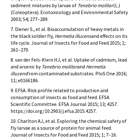
sediment mixtures by larvae of
Tenebrio molitor
(L.)
(Coleoptera). Ecotoxicology and Environmental Safety
2003; 54; 277–289.
7. Diener S., et al. Bioaccumulation of heavy metals in
the black soldier fly,
Hermetia illucens
and effects on its
life cycle. Journal of Insects for Food and Feed 2015; 1;
261–270.
8. van der Fels-Klerx HJ, et al. Uptake of cadmium, lead
and arsenic by
Tenebrio molitor
and
Hermetia
illucens
from contaminated substrates. PloS One 2016;
11; e0166186.
9. EFSA. Risk profile related to production and
consumption of insects as food and feed. EFSA
Scientific Committee. EFSA Journal 2015; 13; 4257.
https://doi.org/10.2903/j.efsa.2015.4257.
10. Charlton AJ, et al. Exploring the chemical safety of
fly larvae as a source of protein for animal feed.
Journal of Insects for Food and Feed 2015; 1; 7–16.