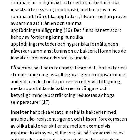
sammansättningen av bakteriefloran mellan olika
insektsarter (syrsor, mjölmask), mellan prover av
samma art från olika uppfödare, liksom mellan prover
av samma art från en och samma
uppfödningsanläggning (16). Det finns här ett stort
behov av forskning kring hur olika
uppfödningsmetoder och hygieniska förhållanden
påverkar sammansättningen av bakteriefloran hos de
insekter som används som livsmedel.
På samma sätt som för andra livsmedel kan bakterier i
stor utsträckning oskadliggöras genom uppvärmning
under den industriella processen eller vid tillagning,
medan sporbildande bakterier är tåligare och i
betydligt mindre utsträckning reduceras av höga
temperaturer (17).
Insekter har också visats innehålla bakterier med
antibiotika-resistenta gener, och liksom förekomsten
av olika bakterier skiljer sig mellan exempelvis
mjölmask och syrsa, skiljer sig också förekomsten av
antibiotika-resistenta gener mellan dessa insekter