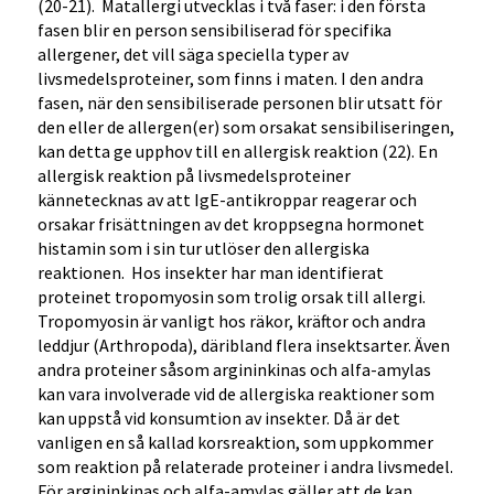
(20-21). Matallergi utvecklas i två faser: i den första
fasen blir en person sensibiliserad för specifika
allergener, det vill säga speciella typer av
livsmedelsproteiner, som finns i maten. I den andra
fasen, när den sensibiliserade personen blir utsatt för
den eller de allergen(er) som orsakat sensibiliseringen,
kan detta ge upphov till en allergisk reaktion (22). En
allergisk reaktion på livsmedelsproteiner
kännetecknas av att IgE-antikroppar reagerar och
orsakar frisättningen av det kroppsegna hormonet
histamin som i sin tur utlöser den allergiska
reaktionen. Hos insekter har man identifierat
proteinet tropomyosin som trolig orsak till allergi.
Tropomyosin är vanligt hos räkor, kräftor och andra
leddjur (Arthropoda), däribland flera insektsarter. Även
andra proteiner såsom argininkinas och alfa-amylas
kan vara involverade vid de allergiska reaktioner som
kan uppstå vid konsumtion av insekter. Då är det
vanligen en så kallad korsreaktion, som uppkommer
som reaktion på relaterade proteiner i andra livsmedel.
För argininkinas och alfa-amylas gäller att de kan