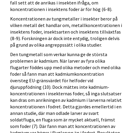
fall sett att de anrikas i insekten ifråga, om
koncentrationen i insektens foder är för hög (6-8).
Koncentrationen av tungmetaller i insekter beror på
vilken metall det handlar om, metallkoncentrationen i
insektens foder, insektsarten och insektens tillväxtfas
(8-9). Forskningen är dock inte entydig, troligen delvis
på grund av olika angreppssätt i olika studier.
Den tungmetall som verkar kunna ge de största
problemen är kadmium. När larver av fyra olika
flugarter föddes upp med olika metoder och med olika
foder så fann man att kadmiumkoncentration
översteg EU-gränsvärdet för helfoder vid
djuruppfödning (10). Dock mättes inte kadmium-
koncentrationen i insekternas foder, så inga slutsatser
kan dras om anrikningen av kadmium i larverna relativt
koncentrationen i fodret. Detta gjordes emellertid i en
annan studie, där man odlade larver av svart
soldatfluga, en fluga som är mycket aktuell, främst
som foder (7). Där fann man att koncentrationen av
kadmium var högre i fluglarven än i fodret. Resultaten