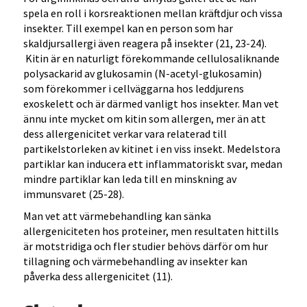
spela en roll i korsreaktionen mellan kräftdjur och vissa
insekter. Till exempel kan en person som har
skaldjursallergi även reagera på insekter (21, 23-24).
Kitin är en naturligt förekommande cellulosaliknande
polysackarid av glukosamin (N-acetyl-glukosamin)
som förekommer i cellväggarna hos leddjurens
exoskelett och är därmed vanligt hos insekter. Man vet
ännu inte mycket om kitin som allergen, mer än att
dess allergenicitet verkar vara relaterad till
partikelstorleken av kitinet i en viss insekt. Medelstora
partiklar kan inducera ett inflammatoriskt svar, medan
mindre partiklar kan leda till en minskning av
immunsvaret (25-28).
Man vet att värmebehandling kan sänka
allergeniciteten hos proteiner, men resultaten hittills
är motstridiga och fler studier behövs därför om hur
tillagning och värmebehandling av insekter kan
påverka dess allergenicitet (11).