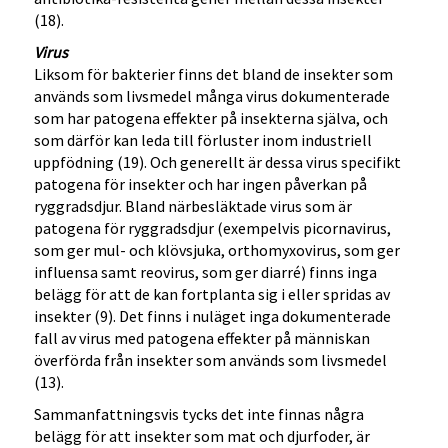
(18).
Virus
Liksom för bakterier finns det bland de insekter som
används som livsmedel många virus dokumenterade
som har patogena effekter på insekterna själva, och
som därför kan leda till förluster inom industriell
uppfödning (19). Och generellt är dessa virus specifikt
patogena för insekter och har ingen påverkan på
ryggradsdjur. Bland närbesläktade virus som är
patogena för ryggradsdjur (exempelvis picornavirus,
som ger mul- och klövsjuka, orthomyxovirus, som ger
influensa samt reovirus, som ger diarré) finns inga
belägg för att de kan fortplanta sig i eller spridas av
insekter (9). Det finns i nuläget inga dokumenterade
fall av virus med patogena effekter på människan
överförda från insekter som används som livsmedel
(13).
Sammanfattningsvis tycks det inte finnas några
belägg för att insekter som mat och djurfoder, är