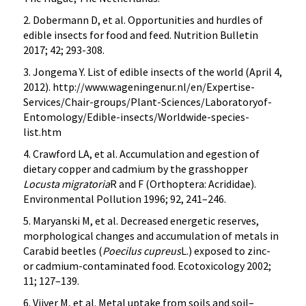
2. Dobermann D, et al. Opportunities and hurdles of
edible insects for food and feed. Nutrition Bulletin
2017; 42; 293-308.
3. Jongema Y. List of edible insects of the world (April 4,
2012). http://www.wageningenur.nl/en/Expertise-
Services/Chair-groups/Plant-Sciences/Laboratoryof-
Entomology/Edible-insects/Worldwide-species-
list.htm
4. Crawford LA, et al. Accumulation and egestion of
dietary copper and cadmium by the grasshopper
Locusta migratoria
R and F (Orthoptera: Acrididae).
Environmental Pollution 1996; 92, 241–246.
5. Maryanski M, et al. Decreased energetic reserves,
morphological changes and accumulation of metals in
Carabid beetles (
Poecilus cupreus
L.) exposed to zinc-
or cadmium-contaminated food. Ecotoxicology 2002;
11; 127–139.
6. Vijver M, et al. Metal uptake from soils and soil–