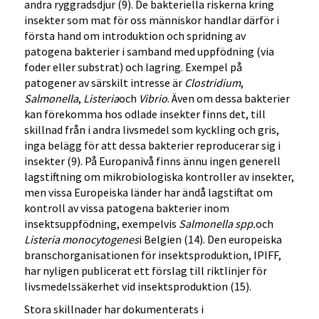
andra ryggradsdjur (9). De bakteriella riskerna kring
insekter som mat för oss människor handlar därför i
första hand om introduktion och spridning av
patogena bakterier i samband med uppfödning (via
foder eller substrat) och lagring. Exempel på
patogener av särskilt intresse är
Clostridium
,
Salmonella
,
Listeria
och
Vibrio
. Även om dessa bakterier
kan förekomma hos odlade insekter finns det, till
skillnad från i andra livsmedel som kyckling och gris,
inga belägg för att dessa bakterier reproducerar sig i
insekter (9). På Europanivå finns ännu ingen generell
lagstiftning om mikrobiologiska kontroller av insekter,
men vissa Europeiska länder har ändå lagstiftat om
kontroll av vissa patogena bakterier inom
insektsuppfödning, exempelvis
Salmonella spp.
och
Listeria monocytogenes
i Belgien (14). Den europeiska
branschorganisationen för insektsproduktion, IPIFF,
har nyligen publicerat ett förslag till riktlinjer för
livsmedelssäkerhet vid insektsproduktion (15).
Stora skillnader har dokumenterats i