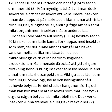
120 länder runtom i världen och har så gjorts sedan
urminnes tid (3). Från myndighetshåll vill man dock
säkerställa att det är säkert att konsumera insekter
innan de släpps ut på marknaden. Man menar att risker
för allergier, tungmetaller, andra giftiga ämnen samt
mikroorganismer i insekter måste undersökas.
European Food Safety Authority (EFSA) beskrev redan
2015 risker som skulle kunna förknippas med insekter
som mat, där det bland annat framgår att risken
varierar mellan olika insektsarter, och de
mikrobiologiska riskerna beror av hygienen i
produktionen. Man menade då också att ytterligare
forskning behövs kring insekter som livsmedel, bland
annat om säkerhetsaspekterna. Viktiga aspekter som
rör allergi, toxikologi, hälsa och näringsinnehåll
behövde belysas. En del studier har genomförts, och
man kan konstatera att insekter som mat inte tycks
utgöra någon betydande mikrobiell risk. Dock verkar
insekter kunna framkalla allergiska reaktioner (2).