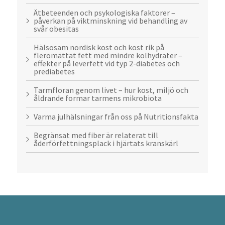
Ätbeteenden och psykologiska faktorer –
påverkan på viktminskning vid behandling av
svår obesitas
Hälsosam nordisk kost och kost rik på
fleromättat fett med mindre kolhydrater –
effekter på leverfett vid typ 2-diabetes och
prediabetes
Tarmfloran genom livet – hur kost, miljö och
åldrande formar tarmens mikrobiota
Varma julhälsningar från oss på Nutritionsfakta
Begränsat med fiber är relaterat till
åderförfettningsplack i hjärtats kranskärl