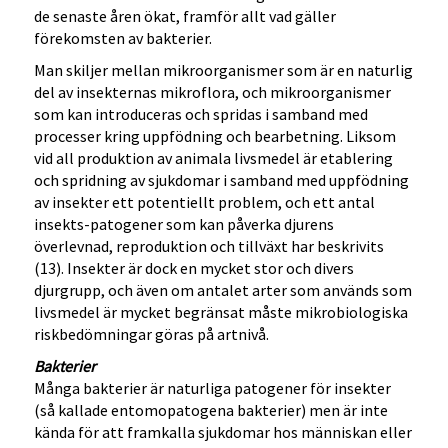
de senaste åren ökat, framför allt vad gäller
förekomsten av bakterier.
Man skiljer mellan mikroorganismer som är en naturlig
del av insekternas mikroflora, och mikroorganismer
som kan introduceras och spridas i samband med
processer kring uppfödning och bearbetning. Liksom
vid all produktion av animala livsmedel är etablering
och spridning av sjukdomar i samband med uppfödning
av insekter ett potentiellt problem, och ett antal
insekts-patogener som kan påverka djurens
överlevnad, reproduktion och tillväxt har beskrivits
(13). Insekter är dock en mycket stor och divers
djurgrupp, och även om antalet arter som används som
livsmedel är mycket begränsat måste mikrobiologiska
riskbedömningar göras på artnivå.
Bakterier
Många bakterier är naturliga patogener för insekter
(så kallade entomopatogena bakterier) men är inte
kända för att framkalla sjukdomar hos människan eller