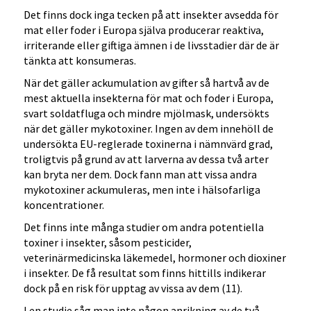
Det finns dock inga tecken på att insekter avsedda för
mat eller foder i Europa själva producerar reaktiva,
irriterande eller giftiga ämnen i de livsstadier där de är
tänkta att konsumeras.
När det gäller ackumulation av gifter så hartvå av de
mest aktuella insekterna för mat och foder i Europa,
svart soldatfluga och mindre mjölmask, undersökts
när det gäller mykotoxiner. Ingen av dem innehöll de
undersökta EU-reglerade toxinerna i nämnvärd grad,
troligtvis på grund av att larverna av dessa två arter
kan bryta ner dem. Dock fann man att vissa andra
mykotoxiner ackumuleras, men inte i hälsofarliga
koncentrationer.
Det finns inte många studier om andra potentiella
toxiner i insekter, såsom pesticider,
veterinärmedicinska läkemedel, hormoner och dioxiner
i insekter. De få resultat som finns hittills indikerar
dock på en risk för upptag av vissa av dem (11).
I en studie såg man inte någon anrikning av de två