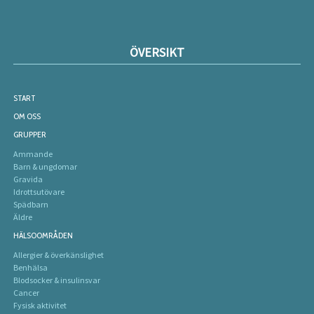
ÖVERSIKT
START
OM OSS
GRUPPER
Ammande
Barn & ungdomar
Gravida
Idrottsutövare
Spädbarn
Äldre
HÄLSOOMRÅDEN
Allergier & överkänslighet
Benhälsa
Blodsocker & insulinsvar
Cancer
Fysisk aktivitet