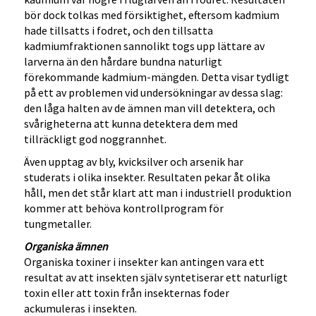
bör dock tolkas med försiktighet, eftersom kadmium
hade tillsatts i fodret, och den tillsatta
kadmiumfraktionen sannolikt togs upp lättare av
larverna än den hårdare bundna naturligt
förekommande kadmium-mängden. Detta visar tydligt
på ett av problemen vid undersökningar av dessa slag:
den låga halten av de ämnen man vill detektera, och
svårigheterna att kunna detektera dem med
tillräckligt god noggrannhet.
Även upptag av bly, kvicksilver och arsenik har
studerats i olika insekter. Resultaten pekar åt olika
håll, men det står klart att man i industriell produktion
kommer att behöva kontrollprogram för
tungmetaller.
Organiska ämnen
Organiska toxiner i insekter kan antingen vara ett
resultat av att insekten själv syntetiserar ett naturligt
toxin eller att toxin från insekternas foder
ackumuleras i insekten.