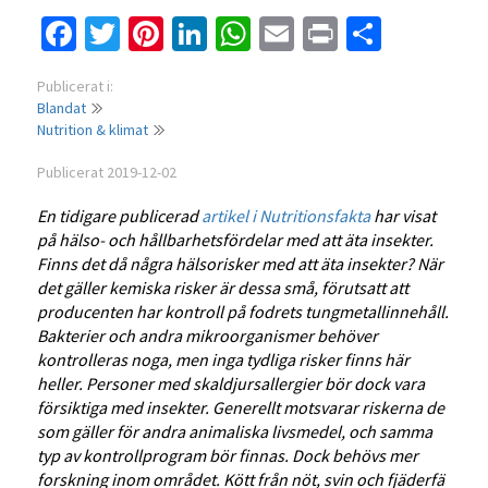
Facebook
Twitter
Pinterest
LinkedIn
WhatsApp
Email
Print
Dela
Publicerat i:
Blandat
Nutrition & klimat
Publicerat 2019-12-02
En tidigare publicerad
artikel i Nutritionsfakta
har visat
på hälso- och hållbarhetsfördelar med att äta insekter.
Finns det då några hälsorisker med att äta insekter? När
det gäller kemiska risker är dessa små, förutsatt att
producenten har kontroll på fodrets tungmetallinnehåll.
Bakterier och andra mikroorganismer behöver
kontrolleras noga, men inga tydliga risker finns här
heller. Personer med skaldjursallergier bör dock vara
försiktiga med insekter. Generellt motsvarar riskerna de
som gäller för andra animaliska livsmedel, och samma
typ av kontrollprogram bör finnas. Dock behövs mer
forskning inom området. Kött från nöt, svin och fjäderfä