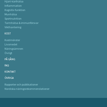
Hjärt-kärlhälsa
Inflammation
Kognitiv funktion
Munhälsa
Sportnutrition
Tarmhälsa & immunförsvar
Vikthantering
KOST
Kostmönster
Livsmedel
Näringsämnen
Övrigt
PÅ GÅNG
FAQ
KONTAKT
ÖVRIGA
Rapporter och publikationer
Nordiska näringsrekommendationer