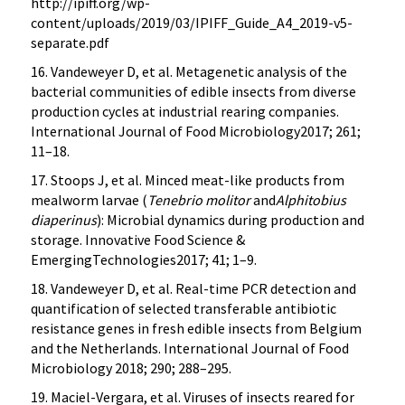
http://ipiff.org/wp-
content/uploads/2019/03/IPIFF_Guide_A4_2019-v5-
separate.pdf
16. Vandeweyer D, et al. Metagenetic analysis of the
bacterial communities of edible insects from diverse
production cycles at industrial rearing companies.
International Journal of Food Microbiology2017; 261;
11–18.
17. Stoops J, et al. Minced meat-like products from
mealworm larvae (
Tenebrio molitor
and
Alphitobius
diaperinus
): Microbial dynamics during production and
storage. Innovative Food Science &
EmergingTechnologies2017; 41; 1–9.
18. Vandeweyer D, et al. Real-time PCR detection and
quantification of selected transferable antibiotic
resistance genes in fresh edible insects from Belgium
and the Netherlands. International Journal of Food
Microbiology 2018; 290; 288–295.
19. Maciel-Vergara, et al. Viruses of insects reared for