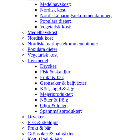
Medelhavskost;
Nordisk kost;
Nordiska näringsrekommendationer;
Populära dieter;
Vegetarisk kost;
Medelhavskost
Nordisk kost
Nordiska näringsrekommendationer
Populära dieter
Vegetarisk kost
Livsmedel
Drycker;
Fisk & skaldjur;
Frukt & bär;
Grönsaker & baljväxter;
Kött, fågel & ägg;
Mejeriprodukter;
Nötter & frön;
Oljor & fetter;
Spannmålsprodukter;
Drycker
Fisk & skaldjur
Frukt & bär
Grönsaker & baljväxter
Kött, fågel & ägg