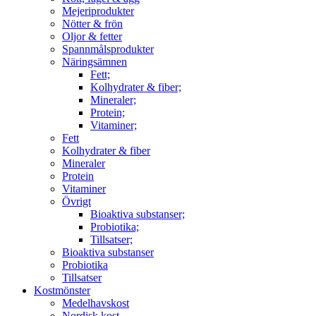
Mejeriprodukter
Nötter & frön
Oljor & fetter
Spannmålsprodukter
Näringsämnen
Fett;
Kolhydrater & fiber;
Mineraler;
Protein;
Vitaminer;
Fett
Kolhydrater & fiber
Mineraler
Protein
Vitaminer
Övrigt
Bioaktiva substanser;
Probiotika;
Tillsatser;
Bioaktiva substanser
Probiotika
Tillsatser
Kostmönster
Medelhavskost
Nordisk kost