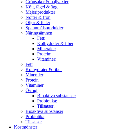
Grönsaker & baljväxter
Kött, fågel & ägg
Mejeriprodukter
Nötter & frön
Oljor & fetter
Spannmålsprodukter
Näringsämnen
Fett;
Kolhydrater & fiber;
Mineraler;
Protein;
Vitaminer;
Fett
Kolhydrater & fiber
Mineraler
Protein
Vitaminer
Övrigt
Bioaktiva substanser;
Probiotika;
Tillsatser;
Bioaktiva substanser
Probiotika
Tillsatser
Kostmönster