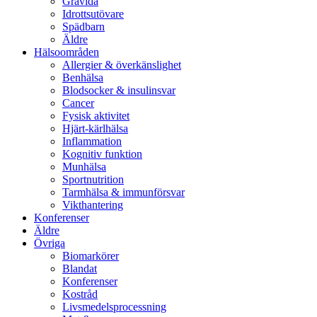
Gravida
Idrottsutövare
Spädbarn
Äldre
Hälsoområden
Allergier & överkänslighet
Benhälsa
Blodsocker & insulinsvar
Cancer
Fysisk aktivitet
Hjärt-kärlhälsa
Inflammation
Kognitiv funktion
Munhälsa
Sportnutrition
Tarmhälsa & immunförsvar
Vikthantering
Konferenser
Äldre
Övriga
Biomarkörer
Blandat
Konferenser
Kostråd
Livsmedelsprocessning