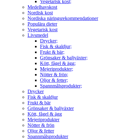
Vegetarisk kost;
Medelhavskost
Nordisk kost
Nordiska näringsrekommendationer
Populära dieter
Vegetarisk kost
Livsmedel
Drycker;
Fisk & skaldjur;
Frukt & bär;
Grönsaker & baljväxter;
Kött, fågel & ägg;
Mejeriprodukter;
Nötter & frön;
Oljor & fetter;
Spannmålsprodukter;
Drycker
Fisk & skaldjur
Frukt & bär
Grönsaker & baljväxter
Kött, fågel & ägg
Mejeriprodukter
Nötter & frön
Oljor & fetter
Spannmålsprodukter