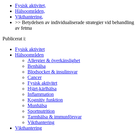
Fysisk aktivitet,
Hälsoområden,
Vikthantering,
>> Betydelsen av individualiserade strategier vid behandling
av fetma
Publicerat i:
Fysisk aktivitet
Hälsoområden
Allergier & överkänslighet
Benhälsa
Blodsocker & insulinsvar
Cancer
Fysisk aktivitet
Hjärt-kärlhälsa
Inflammation
Kognitiv funktion
Munhälsa
Sportnutrition
Tarmhälsa & immunförsvar
Vikthantering
Vikthantering