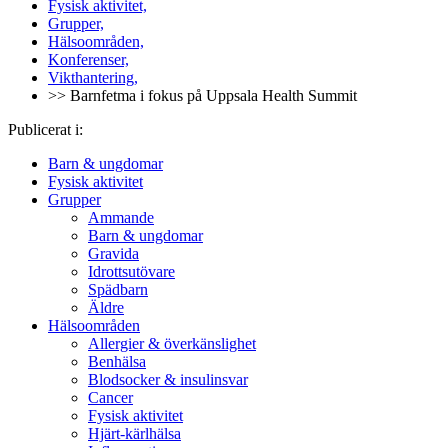
Fysisk aktivitet,
Grupper,
Hälsoområden,
Konferenser,
Vikthantering,
>> Barnfetma i fokus på Uppsala Health Summit
Publicerat i:
Barn & ungdomar
Fysisk aktivitet
Grupper
Ammande
Barn & ungdomar
Gravida
Idrottsutövare
Spädbarn
Äldre
Hälsoområden
Allergier & överkänslighet
Benhälsa
Blodsocker & insulinsvar
Cancer
Fysisk aktivitet
Hjärt-kärlhälsa