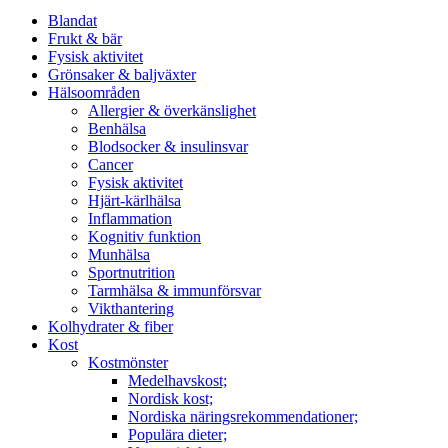
Blandat
Frukt & bär
Fysisk aktivitet
Grönsaker & baljväxter
Hälsoområden
Allergier & överkänslighet
Benhälsa
Blodsocker & insulinsvar
Cancer
Fysisk aktivitet
Hjärt-kärlhälsa
Inflammation
Kognitiv funktion
Munhälsa
Sportnutrition
Tarmhälsa & immunförsvar
Vikthantering
Kolhydrater & fiber
Kost
Kostmönster
Medelhavskost;
Nordisk kost;
Nordiska näringsrekommendationer;
Populära dieter;