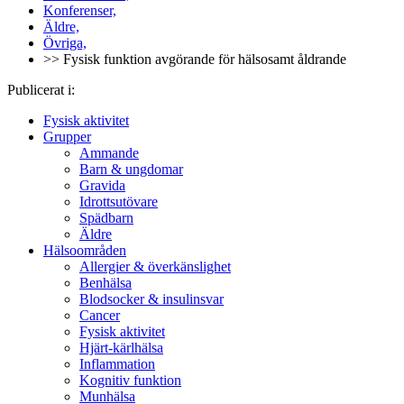
Konferenser,
Äldre,
Övriga,
>> Fysisk funktion avgörande för hälsosamt åldrande
Publicerat i:
Fysisk aktivitet
Grupper
Ammande
Barn & ungdomar
Gravida
Idrottsutövare
Spädbarn
Äldre
Hälsoområden
Allergier & överkänslighet
Benhälsa
Blodsocker & insulinsvar
Cancer
Fysisk aktivitet
Hjärt-kärlhälsa
Inflammation
Kognitiv funktion
Munhälsa