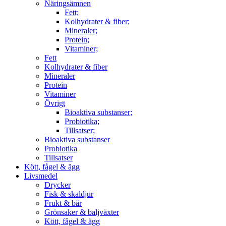
Näringsämnen
Fett;
Kolhydrater & fiber;
Mineraler;
Protein;
Vitaminer;
Fett
Kolhydrater & fiber
Mineraler
Protein
Vitaminer
Övrigt
Bioaktiva substanser;
Probiotika;
Tillsatser;
Bioaktiva substanser
Probiotika
Tillsatser
Kött, fågel & ägg
Livsmedel
Drycker
Fisk & skaldjur
Frukt & bär
Grönsaker & baljväxter
Kött, fågel & ägg