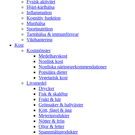
Fysisk aktivitet
Hjärt-kärlhälsa
Inflammation
Kognitiv funktion
Munhälsa
Sportnutrition
Tarmhälsa & immunförsvar
Vikthantering
Kost
Kostmönster
Medelhavskost
Nordisk kost
Nordiska näringsrekommendationer
Populära dieter
Vegetarisk kost
Livsmedel
Drycker
Fisk & skaldjur
Frukt & bär
Grönsaker & baljväxter
Kött, fågel & ägg
Mejeriprodukter
Nötter & frön
Oljor & fetter
Spannmålsprodukter