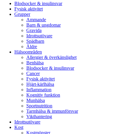
Blodsocker & insulinsvar
Fysisk aktivitet
Grupper
Ammande
Barn & ungdomar
Gravida
Idrottsutövare
Spädbarn
Äldre
Hälsoområden
Allergier & överkänslighet
Benhälsa
Blodsocker & insulinsvar
Cancer
Fysisk aktivitet
Hjärt-kärlhälsa
Inflammation
Kognitiv funktion
Munhälsa
Sportnutrition
Tarmhälsa & immunförsvar
Vikthantering
Idrottsutövare
Kost
Kostmönster