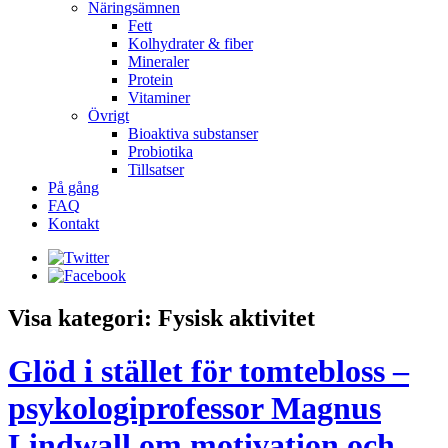
Näringsämnen
Fett
Kolhydrater & fiber
Mineraler
Protein
Vitaminer
Övrigt
Bioaktiva substanser
Probiotika
Tillsatser
På gång
FAQ
Kontakt
Visa kategori: Fysisk aktivitet
Glöd i stället för tomtebloss –
psykologiprofessor Magnus
Lindwall om motivation och