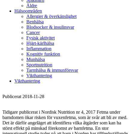
Spädbarn
Äldre
Hälsoområden
Allergier & överkänslighet
Benhälsa
Blodsocker & insulinsvar
Cancer
Fysisk aktivitet
Hjärt-kärlhälsa
Inflammation
Kognitiv funktion
Munhälsa
Sportnutrition
Tarmhälsa & immunförsvar
Vikthantering
Vikthantering
Publicerat 2018-11-28
Tidigare publicerat i Nordisk Nutrition nr 4, 2017 Fetma under
barndomen ökar risken för vuxenfetma, som är svår att bli av med.
Det är därför angeläget att identifiera vilka åtgärder som kan ha
störst effekt på minskad förekomst av barnfetma. En stor
internationell studie tyder på att barn i Norden har tillfredsställande