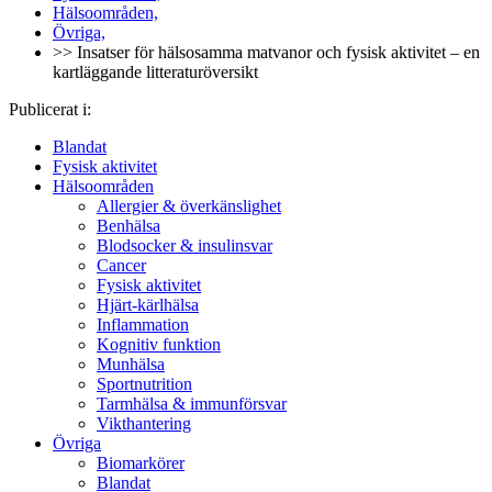
Hälsoområden,
Övriga,
>> Insatser för hälsosamma matvanor och fysisk aktivitet – en
kartläggande litteraturöversikt
Publicerat i:
Blandat
Fysisk aktivitet
Hälsoområden
Allergier & överkänslighet
Benhälsa
Blodsocker & insulinsvar
Cancer
Fysisk aktivitet
Hjärt-kärlhälsa
Inflammation
Kognitiv funktion
Munhälsa
Sportnutrition
Tarmhälsa & immunförsvar
Vikthantering
Övriga
Biomarkörer
Blandat