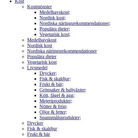
Kost
Kostmönster
Medelhavskost;
Nordisk kost;
Nordiska näringsrekommendationer;
Populära dieter;
Vegetarisk kost;
Medelhavskost
Nordisk kost
Nordiska näringsrekommendationer
Populära dieter
Vegetarisk kost
Livsmedel
Drycker;
Fisk & skaldjur;
Frukt & bär;
Grönsaker & baljväxter;
Kött, fågel & ägg;
Mejeriprodukter;
Nötter & frön;
Oljor & fetter;
Spannmålsprodukter;
Drycker
Fisk & skaldjur
Frukt & bär