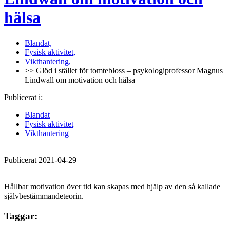
hälsa
Blandat,
Fysisk aktivitet,
Vikthantering,
>> Glöd i stället för tomtebloss – psykologiprofessor Magnus
Lindwall om motivation och hälsa
Publicerat i:
Blandat
Fysisk aktivitet
Vikthantering
Publicerat 2021-04-29
Hållbar motivation över tid kan skapas med hjälp av den så kallade
självbestämmandeteorin.
Taggar: