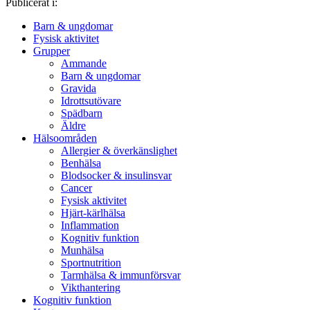
Publicerat i:
Barn & ungdomar
Fysisk aktivitet
Grupper
Ammande
Barn & ungdomar
Gravida
Idrottsutövare
Spädbarn
Äldre
Hälsoområden
Allergier & överkänslighet
Benhälsa
Blodsocker & insulinsvar
Cancer
Fysisk aktivitet
Hjärt-kärlhälsa
Inflammation
Kognitiv funktion
Munhälsa
Sportnutrition
Tarmhälsa & immunförsvar
Vikthantering
Kognitiv funktion