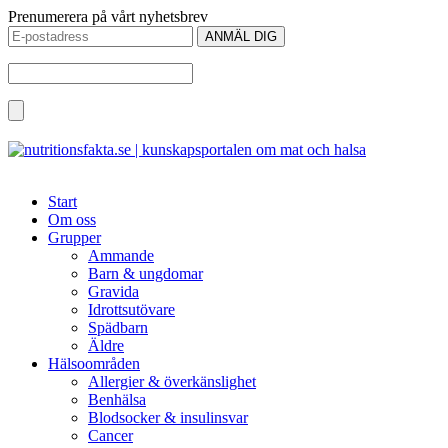
Prenumerera på vårt nyhetsbrev
Start
Om oss
Grupper
Ammande
Barn & ungdomar
Gravida
Idrottsutövare
Spädbarn
Äldre
Hälsoområden
Allergier & överkänslighet
Benhälsa
Blodsocker & insulinsvar
Cancer