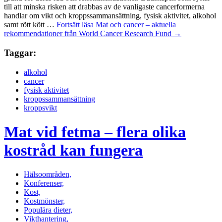
till att minska risken att drabbas av de vanligaste cancerformerna
handlar om vikt och kroppssammansättning, fysisk aktivitet, alkohol
samt rött kött …
Fortsätt läsa
Mat och cancer – aktuella
rekommendationer från World Cancer Research Fund
→
Taggar:
alkohol
cancer
fysisk aktivitet
kroppssammansättning
kroppsvikt
Mat vid fetma – flera olika
kostråd kan fungera
Hälsoområden,
Konferenser,
Kost,
Kostmönster,
Populära dieter,
Vikthantering,