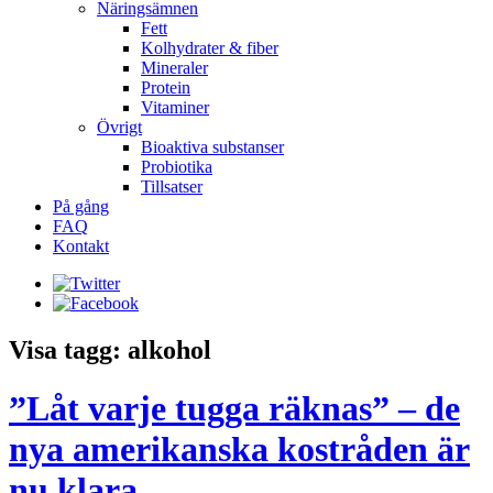
Näringsämnen
Fett
Kolhydrater & fiber
Mineraler
Protein
Vitaminer
Övrigt
Bioaktiva substanser
Probiotika
Tillsatser
På gång
FAQ
Kontakt
Visa tagg: alkohol
”Låt varje tugga räknas” – de
nya amerikanska kostråden är
nu klara