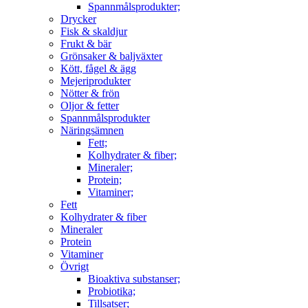
Spannmålsprodukter;
Drycker
Fisk & skaldjur
Frukt & bär
Grönsaker & baljväxter
Kött, fågel & ägg
Mejeriprodukter
Nötter & frön
Oljor & fetter
Spannmålsprodukter
Näringsämnen
Fett;
Kolhydrater & fiber;
Mineraler;
Protein;
Vitaminer;
Fett
Kolhydrater & fiber
Mineraler
Protein
Vitaminer
Övrigt
Bioaktiva substanser;
Probiotika;
Tillsatser;