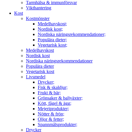
Tarmhälsa & immunförsvar
Vikthantering
Kost
Kostmönster
Medelhavskost;
Nordisk kost;
Nordiska näringsrekommendationer;
Populära dieter;
Vegetarisk kost;
Medelhavskost
Nordisk kost
Nordiska näringsrekommendationer
Populära dieter
Vegetarisk kost
Livsmedel
Drycker;
Fisk & skaldjur;
Frukt & bär;
Grönsaker & baljväxter;
Kött, fågel & ägg;
Mejeriprodukter;
Nötter & frön;
Oljor & fetter;
Spannmålsprodukter;
Drycker