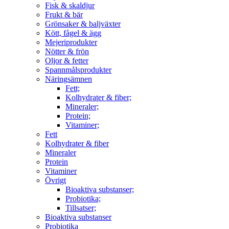
Fisk & skaldjur
Frukt & bär
Grönsaker & baljväxter
Kött, fågel & ägg
Mejeriprodukter
Nötter & frön
Oljor & fetter
Spannmålsprodukter
Näringsämnen
Fett;
Kolhydrater & fiber;
Mineraler;
Protein;
Vitaminer;
Fett
Kolhydrater & fiber
Mineraler
Protein
Vitaminer
Övrigt
Bioaktiva substanser;
Probiotika;
Tillsatser;
Bioaktiva substanser
Probiotika