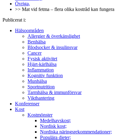
Övriga,
>> Mat vid fetma – flera olika kostråd kan fungera
Publicerat i:
Hälsoområden
Allergier & överkänslighet
Benhälsa
Blodsocker & insulinsvar
Cancer
Fysisk aktivitet
Hjärt-kärlhälsa
Inflammation
Kognitiv funktion
Munhälsa
Sportnutrition
Tarmhälsa & immunförsvar
Vikthantering
Konferenser
Kost
Kostmönster
Medelhavskost;
Nordisk kost;
Nordiska näringsrekommendationer;
Populära dieter;