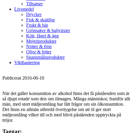
Tillsatser
Livsmedel
Drycker
Fisk & skaldjur
Frukt & bär
Grönsaker & baljväxter
Kött, fågel & ägg
Mejeriprodukter
Nötter & frön
Oljor & fetter
Spannmålsprodukter
Vikthantering
Publicerat 2016-06-10
När det gäller konsumtion av alkohol finns det få påståenden som är
så djupt rotade som den om ölmagen. Många människor, framför allt
män, med stort midjeomfång har fått frågor om sin ölkonsumtion.
Det finns en allmän utbredd övertygelse om att öl ger stort
midjeomfång vilket till och med blivit påståenden upptryckta på
tröjor.
Taggar: