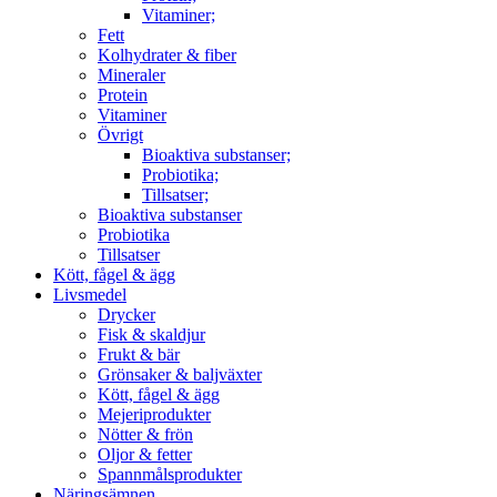
Vitaminer;
Fett
Kolhydrater & fiber
Mineraler
Protein
Vitaminer
Övrigt
Bioaktiva substanser;
Probiotika;
Tillsatser;
Bioaktiva substanser
Probiotika
Tillsatser
Kött, fågel & ägg
Livsmedel
Drycker
Fisk & skaldjur
Frukt & bär
Grönsaker & baljväxter
Kött, fågel & ägg
Mejeriprodukter
Nötter & frön
Oljor & fetter
Spannmålsprodukter
Näringsämnen