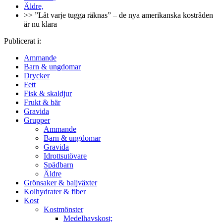
Äldre,
>> ”Låt varje tugga räknas” – de nya amerikanska kostråden
är nu klara
Publicerat i:
Ammande
Barn & ungdomar
Drycker
Fett
Fisk & skaldjur
Frukt & bär
Gravida
Grupper
Ammande
Barn & ungdomar
Gravida
Idrottsutövare
Spädbarn
Äldre
Grönsaker & baljväxter
Kolhydrater & fiber
Kost
Kostmönster
Medelhavskost;