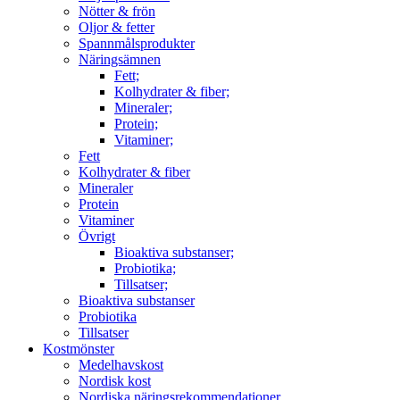
Nötter & frön
Oljor & fetter
Spannmålsprodukter
Näringsämnen
Fett;
Kolhydrater & fiber;
Mineraler;
Protein;
Vitaminer;
Fett
Kolhydrater & fiber
Mineraler
Protein
Vitaminer
Övrigt
Bioaktiva substanser;
Probiotika;
Tillsatser;
Bioaktiva substanser
Probiotika
Tillsatser
Kostmönster
Medelhavskost
Nordisk kost
Nordiska näringsrekommendationer