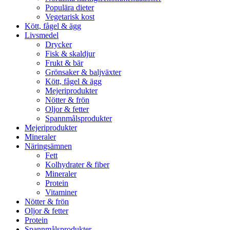
Populära dieter
Vegetarisk kost
Kött, fågel & ägg
Livsmedel
Drycker
Fisk & skaldjur
Frukt & bär
Grönsaker & baljväxter
Kött, fågel & ägg
Mejeriprodukter
Nötter & frön
Oljor & fetter
Spannmålsprodukter
Mejeriprodukter
Mineraler
Näringsämnen
Fett
Kolhydrater & fiber
Mineraler
Protein
Vitaminer
Nötter & frön
Oljor & fetter
Protein
Spannmålsprodukter