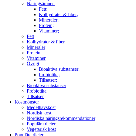
Näringsämnen
Fett;
Kolhydrater & fiber;
Mineraler;
Protein;
Vitaminer;
Fett
Kolhydrater & fiber
Mineraler
Protein
Vitaminer
Övrigt
Bioaktiva substanser;
Probiotika;
Tillsatser;
Bioaktiva substanser
Probiotika
Tillsatser
Kostmönster
Medelhavskost
Nordisk kost
Nordiska näringsrekommendationer
Populära dieter
Vegetarisk kost
Populära dieter