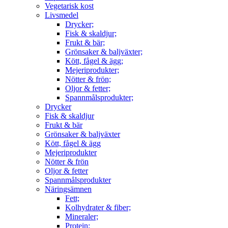
Vegetarisk kost
Livsmedel
Drycker;
Fisk & skaldjur;
Frukt & bär;
Grönsaker & baljväxter;
Kött, fågel & ägg;
Mejeriprodukter;
Nötter & frön;
Oljor & fetter;
Spannmålsprodukter;
Drycker
Fisk & skaldjur
Frukt & bär
Grönsaker & baljväxter
Kött, fågel & ägg
Mejeriprodukter
Nötter & frön
Oljor & fetter
Spannmålsprodukter
Näringsämnen
Fett;
Kolhydrater & fiber;
Mineraler;
Protein;