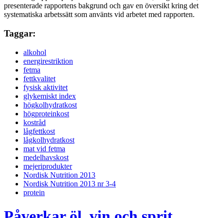
presenterade rapportens bakgrund och gav en översikt kring det
systematiska arbetssätt som använts vid arbetet med rapporten.
Taggar:
alkohol
energirestriktion
fetma
fettkvalitet
fysisk aktivitet
glykemiskt index
högkolhydratkost
högproteinkost
kostråd
lågfettkost
lågkolhydratkost
mat vid fetma
medelhavskost
mejeriprodukter
Nordisk Nutrition 2013
Nordisk Nutrition 2013 nr 3-4
protein
Påverkar öl, vin och sprit