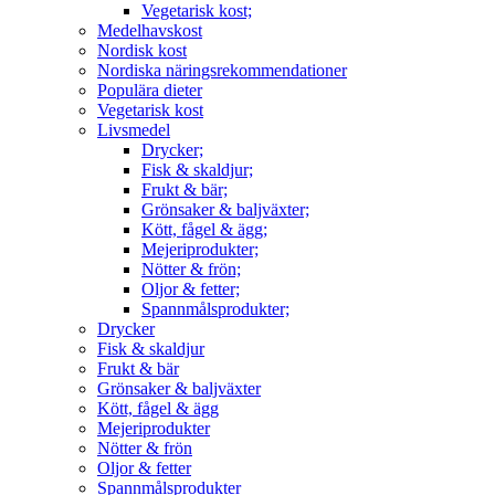
Vegetarisk kost;
Medelhavskost
Nordisk kost
Nordiska näringsrekommendationer
Populära dieter
Vegetarisk kost
Livsmedel
Drycker;
Fisk & skaldjur;
Frukt & bär;
Grönsaker & baljväxter;
Kött, fågel & ägg;
Mejeriprodukter;
Nötter & frön;
Oljor & fetter;
Spannmålsprodukter;
Drycker
Fisk & skaldjur
Frukt & bär
Grönsaker & baljväxter
Kött, fågel & ägg
Mejeriprodukter
Nötter & frön
Oljor & fetter
Spannmålsprodukter