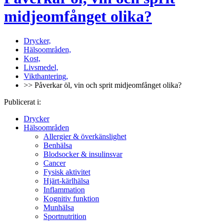
midjeomfånget olika?
Drycker,
Hälsoområden,
Kost,
Livsmedel,
Vikthantering,
>> Påverkar öl, vin och sprit midjeomfånget olika?
Publicerat i:
Drycker
Hälsoområden
Allergier & överkänslighet
Benhälsa
Blodsocker & insulinsvar
Cancer
Fysisk aktivitet
Hjärt-kärlhälsa
Inflammation
Kognitiv funktion
Munhälsa
Sportnutrition