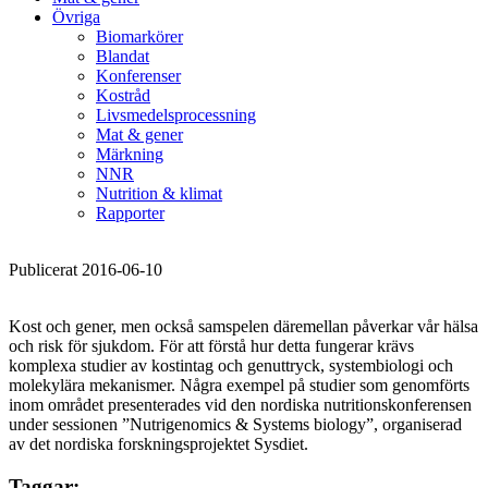
Övriga
Biomarkörer
Blandat
Konferenser
Kostråd
Livsmedelsprocessning
Mat & gener
Märkning
NNR
Nutrition & klimat
Rapporter
Publicerat 2016-06-10
Kost och gener, men också samspelen däremellan påverkar vår hälsa
och risk för sjukdom. För att förstå hur detta fungerar krävs
komplexa studier av kostintag och genuttryck, systembiologi och
molekylära mekanismer. Några exempel på studier som genomförts
inom området presenterades vid den nordiska nutritionskonferensen
under sessionen ”Nutrigenomics & Systems biology”, organiserad
av det nordiska forskningsprojektet Sysdiet.
Taggar: