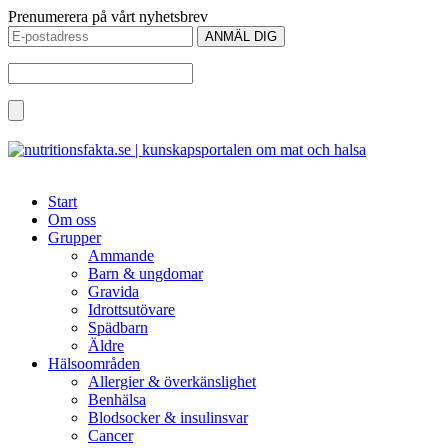
Prenumerera på vårt nyhetsbrev
Start
Om oss
Grupper
Ammande
Barn & ungdomar
Gravida
Idrottsutövare
Spädbarn
Äldre
Hälsoområden
Allergier & överkänslighet
Benhälsa
Blodsocker & insulinsvar
Cancer