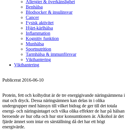
Allergier & överkänslighet
Benhälsa
Blodsocker & insulinsvar
Cancer
Fysisk aktivitet
Hjärt-kärlhälsa
Inflammation
Kognitiv funktion
Munhälsa
Sportnutrition
Tarmhälsa & immunförsvar
Vikthantering
Vikthantering
Publicerat 2016-06-10
Protein, fett och kolhydrat är de tre energigivande näringsämnena i
mat och dryck. Dessa näringsämnen kan delas in i olika
undergrupper med hänsyn till vilket bidrag de ger till det totala
energi- och näringsintaget och vilka olika effekter de har på hälsan
beroende av hur ofta och hur stor konsumtionen är. Alkohol är det
fjärde ämnet som intar en särställning då det har ett högt
energivärde.