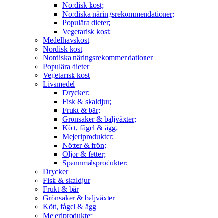
Nordisk kost;
Nordiska näringsrekommendationer;
Populära dieter;
Vegetarisk kost;
Medelhavskost
Nordisk kost
Nordiska näringsrekommendationer
Populära dieter
Vegetarisk kost
Livsmedel
Drycker;
Fisk & skaldjur;
Frukt & bär;
Grönsaker & baljväxter;
Kött, fågel & ägg;
Mejeriprodukter;
Nötter & frön;
Oljor & fetter;
Spannmålsprodukter;
Drycker
Fisk & skaldjur
Frukt & bär
Grönsaker & baljväxter
Kött, fågel & ägg
Mejeriprodukter