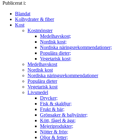
Publicerat i:
Blandat
Kolhydrater & fiber
Kost
Kostmönster
Medelhavskost;
Nordisk kost;
Nordiska näringsrekommendationer;
Populära dieter;
Vegetarisk kost;
Medelhavskost
Nordisk kost
Nordiska näringsrekommendationer
Populära dieter
Vegetarisk kost
Livsmedel
Drycker;
Fisk & skaldjur;
Frukt & bär;
Grönsaker & baljväxter;
Kött, fågel & ägg;
Mejeriprodukter;
Nötter & frön;
Oljor & fetter;