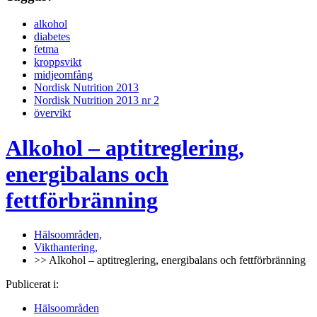
alkohol
diabetes
fetma
kroppsvikt
midjeomfång
Nordisk Nutrition 2013
Nordisk Nutrition 2013 nr 2
övervikt
Alkohol – aptitreglering,
energibalans och
fettförbränning
Hälsoområden,
Vikthantering,
>> Alkohol – aptitreglering, energibalans och fettförbränning
Publicerat i:
Hälsoområden