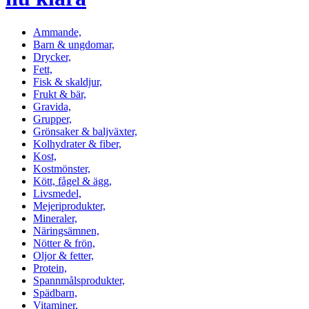
Ammande,
Barn & ungdomar,
Drycker,
Fett,
Fisk & skaldjur,
Frukt & bär,
Gravida,
Grupper,
Grönsaker & baljväxter,
Kolhydrater & fiber,
Kost,
Kostmönster,
Kött, fågel & ägg,
Livsmedel,
Mejeriprodukter,
Mineraler,
Näringsämnen,
Nötter & frön,
Oljor & fetter,
Protein,
Spannmålsprodukter,
Spädbarn,
Vitaminer,