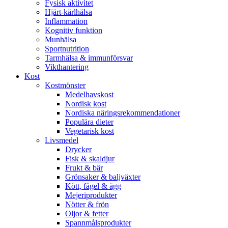
Fysisk aktivitet
Hjärt-kärlhälsa
Inflammation
Kognitiv funktion
Munhälsa
Sportnutrition
Tarmhälsa & immunförsvar
Vikthantering
Kost
Kostmönster
Medelhavskost
Nordisk kost
Nordiska näringsrekommendationer
Populära dieter
Vegetarisk kost
Livsmedel
Drycker
Fisk & skaldjur
Frukt & bär
Grönsaker & baljväxter
Kött, fågel & ägg
Mejeriprodukter
Nötter & frön
Oljor & fetter
Spannmålsprodukter