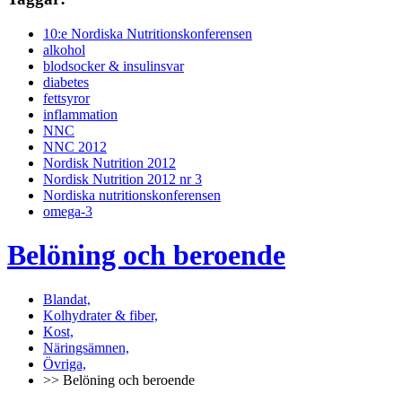
10:e Nordiska Nutritionskonferensen
alkohol
blodsocker & insulinsvar
diabetes
fettsyror
inflammation
NNC
NNC 2012
Nordisk Nutrition 2012
Nordisk Nutrition 2012 nr 3
Nordiska nutritionskonferensen
omega-3
Belöning och beroende
Blandat,
Kolhydrater & fiber,
Kost,
Näringsämnen,
Övriga,
>> Belöning och beroende