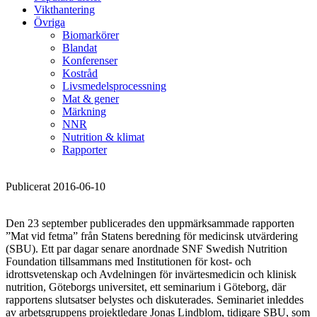
Vikthantering
Övriga
Biomarkörer
Blandat
Konferenser
Kostråd
Livsmedelsprocessning
Mat & gener
Märkning
NNR
Nutrition & klimat
Rapporter
Publicerat 2016-06-10
Den 23 september publicerades den uppmärksammade rapporten
”Mat vid fetma” från Statens beredning för medicinsk utvärdering
(SBU). Ett par dagar senare anordnade SNF Swedish Nutrition
Foundation tillsammans med Institutionen för kost- och
idrottsvetenskap och Avdelningen för invärtesmedicin och klinisk
nutrition, Göteborgs universitet, ett seminarium i Göteborg, där
rapportens slutsatser belystes och diskuterades. Seminariet inleddes
av arbetsgruppens projektledare Jonas Lindblom, tidigare SBU, som