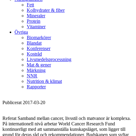
Fett
Kolhydrater & fiber
Mineraler
Protein
Vitaminer
Övriga
Biomarkörer
Blandat
Konferenser
Kostråd
Livsmedelsprocessning
Mat & gener
Märkning
NNR
Nutrition & klimat
Rapporter
Publicerat 2017-03-20
Referat Samband mellan cancer, livsstil och matvanor är komplexa.
På internationell nivå arbetar World Cancer Research Fund
kontinuerligt med att sammanställa kunskapsläget, som ligger till
grund för deras råd och rekommendationer. Budskapen som syftar