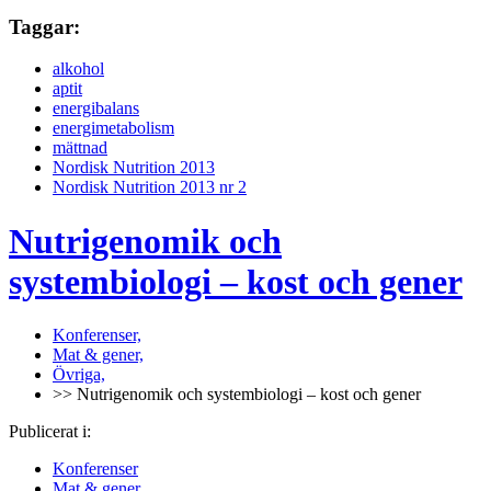
Taggar:
alkohol
aptit
energibalans
energimetabolism
mättnad
Nordisk Nutrition 2013
Nordisk Nutrition 2013 nr 2
Nutrigenomik och
systembiologi – kost och gener
Konferenser,
Mat & gener,
Övriga,
>> Nutrigenomik och systembiologi – kost och gener
Publicerat i:
Konferenser
Mat & gener