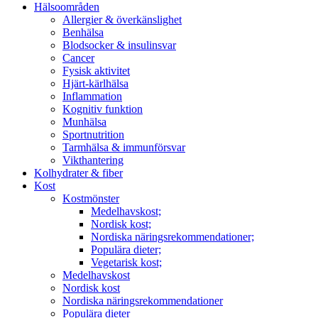
Hälsoområden
Allergier & överkänslighet
Benhälsa
Blodsocker & insulinsvar
Cancer
Fysisk aktivitet
Hjärt-kärlhälsa
Inflammation
Kognitiv funktion
Munhälsa
Sportnutrition
Tarmhälsa & immunförsvar
Vikthantering
Kolhydrater & fiber
Kost
Kostmönster
Medelhavskost;
Nordisk kost;
Nordiska näringsrekommendationer;
Populära dieter;
Vegetarisk kost;
Medelhavskost
Nordisk kost
Nordiska näringsrekommendationer
Populära dieter