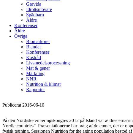
Gravida
Idrottsutövare
Spädbarn
Äldre
Konferenser
Äldre
Övriga
Biomarkörer
Blandat
Konferenser
Kostråd
Livsmedelsprocessning
Mat & gener
Märkning
NNR
Nutrition & klimat
Rapporter
Publicerat 2016-06-10
På den Nordiske ernæringskongres 2012 på Island var ældres ernærings
Nordic countries”. Præsentationerne bar præg af de emner, der er oppe
fysisk træning. Sessionen Nutrition for the aging population bestod af