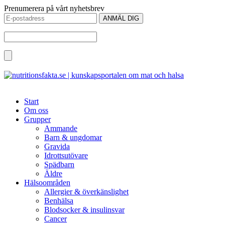
Prenumerera på vårt nyhetsbrev
Start
Om oss
Grupper
Ammande
Barn & ungdomar
Gravida
Idrottsutövare
Spädbarn
Äldre
Hälsoområden
Allergier & överkänslighet
Benhälsa
Blodsocker & insulinsvar
Cancer