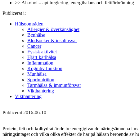
>> Alkohol – aptitreglering, energibalans och fettförbränning
Publicerat i:
Hälsoområden
Allergier & överkänslighet
Benhälsa
Blodsocker & insulinsvar
Cancer
Fysisk aktivitet
Hjärt-kärlhälsa
Inflammation
Kognitiv funktion
Munhälsa
Sportnutrition
Tarmhälsa & immunförsvar
Vikthantering
Vikthantering
Publicerat 2016-06-10
Protein, fett och kolhydrat är de tre energigivande näringsämnena i ma
näringsintaget och vilka olika effekter de har på hälsan beroende av hu