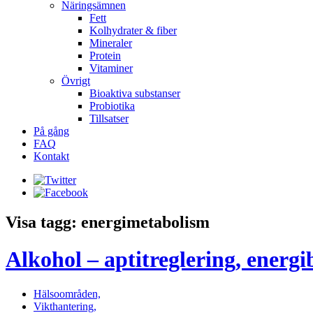
Näringsämnen
Fett
Kolhydrater & fiber
Mineraler
Protein
Vitaminer
Övrigt
Bioaktiva substanser
Probiotika
Tillsatser
På gång
FAQ
Kontakt
Visa tagg: energimetabolism
Alkohol – aptitreglering, energ
Hälsoområden,
Vikthantering,