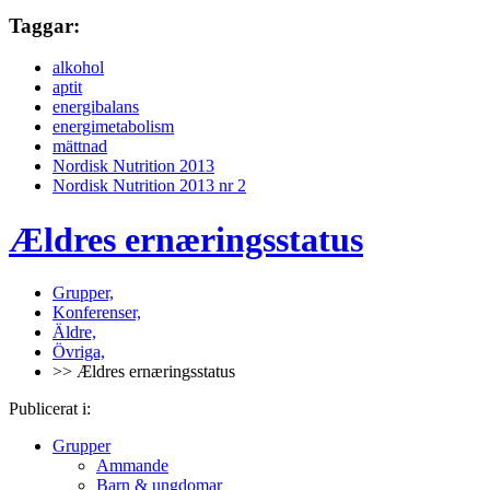
Taggar:
alkohol
aptit
energibalans
energimetabolism
mättnad
Nordisk Nutrition 2013
Nordisk Nutrition 2013 nr 2
Ældres ernæringsstatus
Grupper,
Konferenser,
Äldre,
Övriga,
>> Ældres ernæringsstatus
Publicerat i:
Grupper
Ammande
Barn & ungdomar