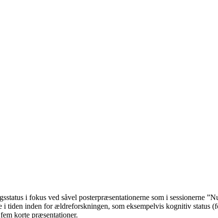
status i fokus ved såvel posterpræsentationerne som i sessionerne ”Nutr
 i tiden inden for ældreforskningen, som eksempelvis kognitiv status (f
 fem korte præsentationer.