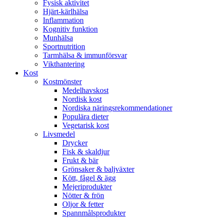
Fysisk aktivitet
Hjärt-kärlhälsa
Inflammation
Kognitiv funktion
Munhälsa
Sportnutrition
Tarmhälsa & immunförsvar
Vikthantering
Kost
Kostmönster
Medelhavskost
Nordisk kost
Nordiska näringsrekommendationer
Populära dieter
Vegetarisk kost
Livsmedel
Drycker
Fisk & skaldjur
Frukt & bär
Grönsaker & baljväxter
Kött, fågel & ägg
Mejeriprodukter
Nötter & frön
Oljor & fetter
Spannmålsprodukter