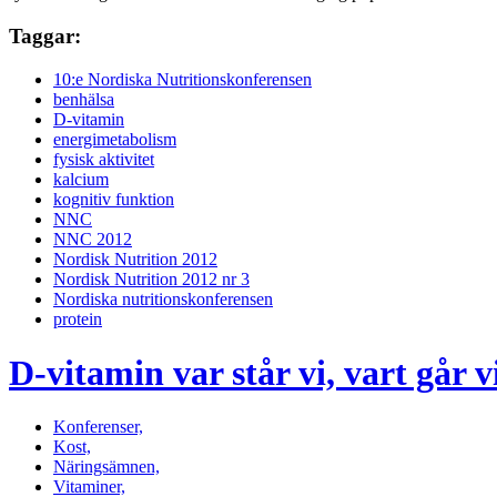
Taggar:
10:e Nordiska Nutritionskonferensen
benhälsa
D-vitamin
energimetabolism
fysisk aktivitet
kalcium
kognitiv funktion
NNC
NNC 2012
Nordisk Nutrition 2012
Nordisk Nutrition 2012 nr 3
Nordiska nutritionskonferensen
protein
D-vitamin var står vi, vart går v
Konferenser,
Kost,
Näringsämnen,
Vitaminer,