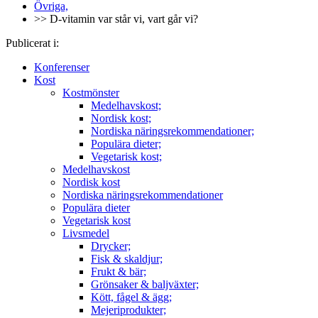
Övriga,
>> D-vitamin var står vi, vart går vi?
Publicerat i:
Konferenser
Kost
Kostmönster
Medelhavskost;
Nordisk kost;
Nordiska näringsrekommendationer;
Populära dieter;
Vegetarisk kost;
Medelhavskost
Nordisk kost
Nordiska näringsrekommendationer
Populära dieter
Vegetarisk kost
Livsmedel
Drycker;
Fisk & skaldjur;
Frukt & bär;
Grönsaker & baljväxter;
Kött, fågel & ägg;
Mejeriprodukter;