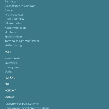
Benhälsa
Blodsocker & insulinsvar
Cancer
Fysisk aktivitet
Hjärt-kärlhälsa
Inflammation
Kognitiv funktion
Munhälsa
Sportnutrition
Tarmhälsa & immunförsvar
Vikthantering
KOST
Kostmönster
Livsmedel
Näringsämnen
Övrigt
PÅ GÅNG
FAQ
KONTAKT
ÖVRIGA
Rapporter och publikationer
Nordiska näringsrekommendationer