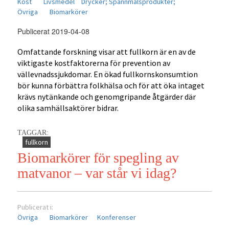
Kost
Livsmedel
Drycker;
Spannmålsprodukter;
Övriga
Biomarkörer
Publicerat 2019-04-08
Omfattande forskning visar att fullkorn är en av de
viktigaste kostfaktorerna för prevention av
vällevnadssjukdomar. En ökad fullkornskonsumtion
bör kunna förbättra folkhälsa och för att öka intaget
krävs nytänkande och genomgripande åtgärder där
olika samhällsaktörer bidrar.
TAGGAR:
fullkorn
Biomarkörer för spegling av
matvanor – var står vi idag?
Publicerat i:
Övriga
Biomarkörer
Konferenser