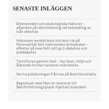
SENASTE INLÄGGEN
Ätbeteenden och psykologiska faktorer –
påverkan på viktminskning vid behandling av
svår obesitas
Hälsosam nordisk kost och kost rik på
fleromättat fett med mindre kolhydrater –
effekter på leverfett vid typ 2-diabetes och
prediabetes
Tarmfloran genom livet – hur kost, miljö och
åldrande formar tarmens mikrobiota
Varma julhälsningar från oss på Nutritionsfakta
Begränsat med fiber är relaterat till
åderförfettningsplack i hjärtats kranskärl