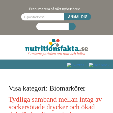
Prenumerera på vårt nyhetsbrev
Visa kategori: Biomarkörer
Tydliga samband mellan intag av
sockersötade drycker och ökad