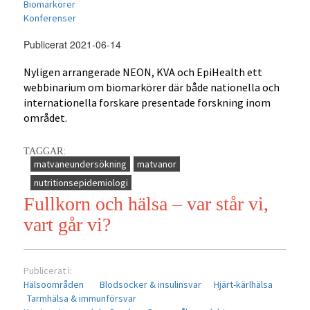
Biomarkörer
Konferenser
Publicerat 2021-06-14
Nyligen arrangerade NEON, KVA och EpiHealth ett
webbinarium om biomarkörer där både nationella och
internationella forskare presentade forskning inom
området.
TAGGAR:
matvaneundersökning
matvanor
nutritionsepidemiologi
Fullkorn och hälsa – var står vi,
vart går vi?
Publicerat i:
Hälsoområden
Blodsocker & insulinsvar
Hjärt-kärlhälsa
Tarmhälsa & immunförsvar