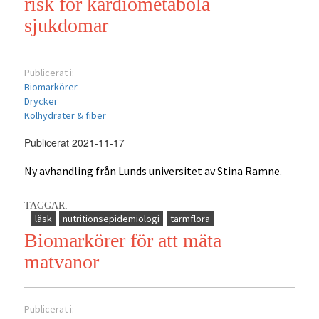
risk för kardiometabola
sjukdomar
Publicerat i:
Biomarkörer
Drycker
Kolhydrater & fiber
Publicerat 2021-11-17
Ny avhandling från Lunds universitet av Stina Ramne.
TAGGAR:
läsk
nutritionsepidemiologi
tarmflora
Biomarkörer för att mäta
matvanor
Publicerat i: