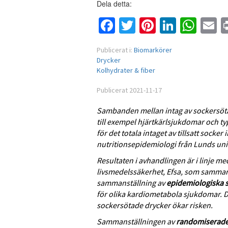
Dela detta:
Facebook
Twitter
Pinterest
Linked
Wha
E
Publicerat i:
Biomarkörer
Drycker
Kolhydrater & fiber
Publicerat 2021-11-17
Sambanden mellan intag av sockersöta
till exempel hjärtkärlsjukdomar och ty
för det totala intaget av tillsatt socker i
nutritionsepidemiologi från Lunds univ
Resultaten i avhandlingen är i linje m
livsmedelssäkerhet, Efsa, som sammanfa
sammanställning av
epidemiologiska
för olika kardiometabola sjukdomar. Där
sockersötade drycker ökar risken.
Sammanställningen av
randomiserad