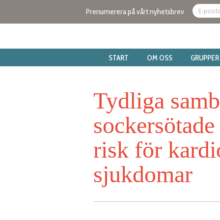
Prenumerera på vårt nyhetsbrev
START
OM OSS
GRUPPER
Tydliga samb
sockersötade
risk för kard
sjukdomar