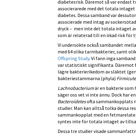
diabetesrisk. Däremot så var endast t
associerarede med det totala intaget 
diabetes. Dessa samband var dessutom
associerade med intag av sockersötad
dryck – men inte det totala intaget av
som är relaterad till en ökad risk för t
Vi undersökte också sambandet mellan
med 64 olika tarmbakterier, samt ol
Offspring Study
. Vi fann inga samband
var statistiskt signifikanta. Däremot
lägre bakterierikedom av släktet (ge
bakteriestammarna (phyla)
Firmicute
Lachnobacterium
är en bakterie som 
säger oss vet vi inte ännu. Dock har
Bacteroidetes
ofta sammankopplats me
studier. Man kan alltså tolka dessa re
sammankopplat med en fetmarelater
syntes inte för totala intaget av tillsa
Dessa tre studier visade sammanfattn