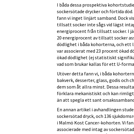
I båda dessa prospektiva kohortstudie
sockersötade drycker och förtida död. 
fann vi inget linjärt samband. Dock vis
tillsatt socker inte sågs vid lägst in
energiprocent från tillsatt socker. I 
20 energiprocent av tillsatt socker a
dödlighet i båda kohorterna, och ett l
var associerat med 23 procent ökad d
ökad dödlighet (ej statistiskt signifi
vad som brukar kallas för ett U-form
Utöver detta fann vi, i båda kohorte
bakverk, desserter, glass, godis och c
dem som åt allra minst. Dessa resultat
förklara mekanistiskt och kan rimligt
än att spegla ett sant orsakssamband
En annan artikel i avhandlingen stud
sockersötad dryck, och 136 sjukdomsr
i Malmö Kost Cancer-kohorten. Vi fann
associerade med intag av sockersötade