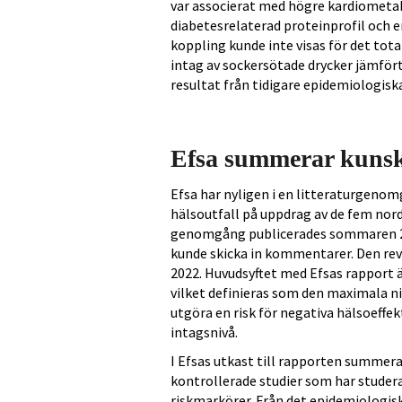
var associerat med högre kardiometabo
diabetesrelaterad proteinprofil och
koppling kunde inte visas för det tota
intag av sockersötade drycker jämfört 
resultat från tidigare epidemiologiska
Efsa summerar kunsk
Efsa har nyligen i en litteraturgen
hälsoutfall på uppdrag av de fem nord
genomgång publicerades sommaren 202
kunde skicka in kommentarer. Den rev
2022. Huvudsyftet med Efsas rapport ä
vilket definieras som den maximala n
utgöra en risk för negativa hälsoeff
intagsnivå.
I Efsas utkast till rapporten summer
kontrollerade studier som har studerat
riskmarkörer. Från det epidemiologisk