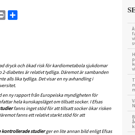
S
In
tsApp
mail
Print
Dela
Ä
f
v
s
H
p
k
d dryck och ökad risk för kardiometabola sjukdomar
v
p 2-diabetes är relativt tydliga. Däremot är sambanden
nte alls lika tydliga.
Det visar en ny avhandling i
T
m
ersitet.
m
ed en ny rapport från Europeiska myndigheten för
V
ttar hela kunskapsläget om tillsatt socker. I Efsas
N
studier
fanns inget stöd för att tillsatt socker ökar risken
emot fanns ett relativt starkt stöd för att
B
å
k
e
kontrollerade studier
ger en lite annan bild enligt Efsas