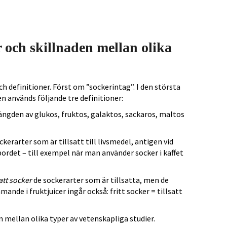
r och skillnaden mellan olika
h definitioner. Först om ”sockerintag”. I den största
n används följande tre definitioner:
ngden av glukos, fruktos, galaktos, sackaros, maltos
kerarter som är tillsatt till livsmedel, antigen vid
bordet – till exempel när man använder socker i kaffet
satt socker
de sockerarter som är tillsatta, men de
nde i fruktjuicer ingår också: fritt socker = tillsatt
en mellan olika typer av vetenskapliga studier.