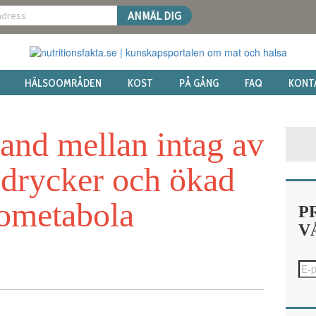
HÄLSOOMRÅDEN
KOST
PÅ GÅNG
FAQ
KONT
and mellan intag av
 drycker och ökad
iometabola
P
V