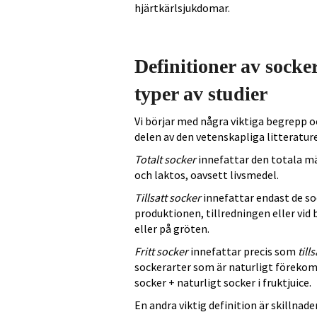
hjärtkärlsjukdomar.
Definitioner av socke
typer av studier
Vi börjar med några viktiga begrepp oc
delen av den vetenskapliga litterature
Totalt socker
innefattar den totala mä
och laktos, oavsett livsmedel.
Tillsatt socker
innefattar endast de soc
produktionen, tillredningen eller vid 
eller på gröten.
Fritt socker
innefattar precis som
till
sockerarter som är naturligt förekomma
socker + naturligt socker i fruktjuice.
En andra viktig definition är skillnad