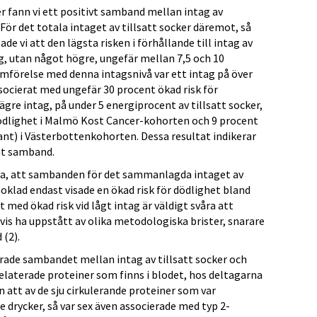
r fann vi ett positivt samband mellan intag av
För det totala intaget av tillsatt socker däremot, så
ade vi att den lägsta risken i förhållande till intag av
tag, utan något högre, ungefär mellan 7,5 och 10
jämförelse med denna intagsnivå var ett intag på över
ssocierat med ungefär 30 procent ökad risk för
ägre intag, på under 5 energiprocent av tillsatt socker,
ödlighet i Malmö Kost Cancer-kohorten och 9 procent
kant) i Västerbottenkohorten. Dessa resultat indikerar
at samband.
rna, att sambanden för det sammanlagda intaget av
hoklad endast visade en ökad risk för dödlighet bland
 med ökad risk vid lågt intag är väldigt svåra att
vis ha uppstått av olika metodologiska brister, snarare
 (2).
erade sambandet mellan intag av tillsatt socker och
elaterade proteiner som finns i blodet, hos deltagarna
 att av de sju cirkulerande proteiner som var
 drycker, så var sex även associerade med typ 2-