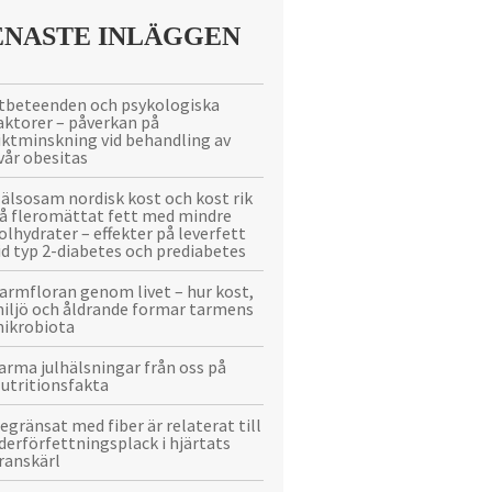
ENASTE INLÄGGEN
tbeteenden och psykologiska
aktorer – påverkan på
iktminskning vid behandling av
vår obesitas
älsosam nordisk kost och kost rik
å fleromättat fett med mindre
olhydrater – effekter på leverfett
id typ 2-diabetes och prediabetes
armfloran genom livet – hur kost,
iljö och åldrande formar tarmens
ikrobiota
arma julhälsningar från oss på
utritionsfakta
egränsat med fiber är relaterat till
derförfettningsplack i hjärtats
ranskärl