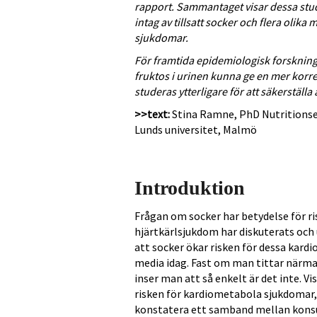
rapport. Sammantaget visar dessa studi
intag av tillsatt socker och flera oli
sjukdomar.
För framtida epidemiologisk forskning
fruktos i urinen kunna ge en mer korr
studeras ytterligare för att säkerställa
>>text:
Stina Ramne, PhD Nutritionsep
Lunds universitet, Malmö
Introduktion
Frågan om socker har betydelse för ri
hjärtkärlsjukdom har diskuterats och
att socker ökar risken för dessa kard
media idag. Fast om man tittar närmar
inser man att så enkelt är det inte. Vi
risken för kardiometabola sjukdomar, 
konstatera ett samband mellan konsum