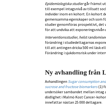
Epidemiologiska studier
går främst ut
till exempel intagsnivå av tillsatt so
individer inom en kohort. En kohort de
gemensamma egenskaper och som följs u
studier genomföras prospektivt, det v
för att undvika att exponeringsnivån 
Interventionsstudier, helst randomise
förändring i studiedeltagarnas expon
till att antingen dricka 500 ml läsk el
Förändring i sjukdomsrisk under inte
Ny avhandling från L
Avhandlingen
Sugar consumption and c
sucrose and fructose biomarkers
(1) f
undersöker sambandet mellan intag av 
dödlighet i Malmö Kost Cancer-kohor
innefattar nästan 25 000 deltagare.