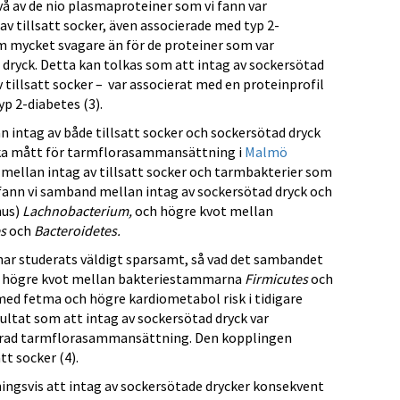
vå av de nio plasmaproteiner som vi fann var
av tillsatt socker, även associerade med typ 2-
 mycket svagare än för de proteiner som var
 dryck. Detta kan tolkas som att intag av sockersötad
 tillsatt socker – var associerat med en proteinprofil
yp 2-diabetes (3).
 intag av både tillsatt socker och sockersötad dryck
ika mått för tarmflorasammansättning i
Malmö
 mellan intag av tillsatt socker och tarmbakterier som
 fann vi samband mellan intag av sockersötad dryck och
nus)
Lachnobacterium,
och högre kvot mellan
s
och
Bacteroidetes.
har studerats väldigt sparsamt, så vad det sambandet
 en högre kvot mellan bakteriestammarna
Firmicutes
och
d fetma och högre kardiometabol risk i tidigare
sultat som att intag av sockersötad dryck var
ad tarmflorasammansättning. Den kopplingen
tt socker (4).
ingsvis att intag av sockersötade drycker konsekvent