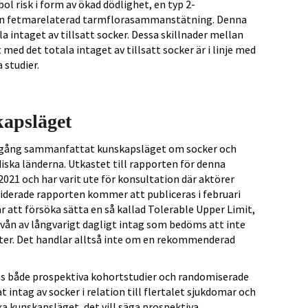
l risk i form av ökad dödlighet, en typ 2-
 en fetmarelaterad tarmflorasammanstätning. Denna
la intaget av tillsatt socker. Dessa skillnader mellan
med det totala intaget av tillsatt socker är i linje med
 studier.
apsläget
omgång sammanfattat kunskapsläget om socker och
iska länderna. Utkastet till rapporten för denna
1 och har varit ute för konsultation där aktörer
iderade rapporten kommer att publiceras i februari
r att försöka sätta en så kallad Tolerable Upper Limit,
ivån av långvarigt dagligt intag som bedöms att inte
ekter. Det handlar alltså inte om en rekommenderad
as både prospektiva kohortstudier och randomiserade
 intag av socker i relation till flertalet sjukdomar och
a kunskapsläget, det vill säga prospektiva