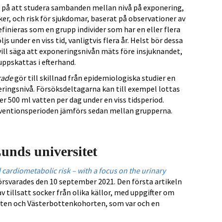
 på att studera sambanden mellan nivå på exponering,
cker, och risk för sjukdomar, baserat på observationer av
finieras som en grupp individer som har en eller flera
nder en viss tid, vanligtvis flera år. Helst bör dessa
ill säga att exponeringsnivån mäts före insjuknandet,
uppskattas i efterhand.
rade
gör till skillnad från epidemiologiska studier en
eringsnivå. Försöksdeltagarna kan till exempel lottas
ler 500 ml vatten per dag under en viss tidsperiod.
rventionsperioden jämförs sedan mellan grupperna.
unds universitet
ardiometabolic risk – with a focus on the urinary
örsvarades den 10 september 2021. Den första artikeln
tillsatt socker från olika källor, med uppgifter om
ten och Västerbottenkohorten, som var och en