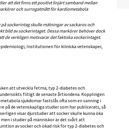
er att det finns ett positivt linjärt samband mellan
ka markörer och surrogatmått för kardiometabola
 på sockerintag skulle mätningar av sackaros och
ekt bild av sockerintaget. Dessa markörer behöver dock
 att de verkligen motsvarar det faktiska sockerintaget.
idemiologi, Institutionen för kliniska vetenskaper,
sken att utveckla fetma, typ 2-diabetes och
 undersökts flitigt de senaste årtiondena. Kopplingen
iometabola sjukdomar fastslås ofta som en sanning i
e på de vetenskapliga studier som har publicerats, så
sserligen visar djurstudier att socker skulle kunna öka
men i studier på människor är det svårt att
tion av socker och ökad risk för typ 2-diabetes och