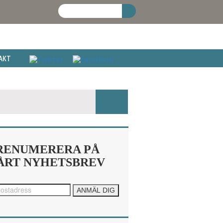
AKT
RENUMERERA PÅ
ÅRT NYHETSBREV