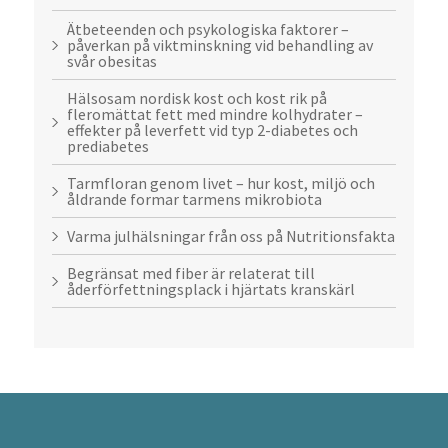
Ätbeteenden och psykologiska faktorer –
påverkan på viktminskning vid behandling av
svår obesitas
Hälsosam nordisk kost och kost rik på
fleromättat fett med mindre kolhydrater –
effekter på leverfett vid typ 2-diabetes och
prediabetes
Tarmfloran genom livet – hur kost, miljö och
åldrande formar tarmens mikrobiota
Varma julhälsningar från oss på Nutritionsfakta
Begränsat med fiber är relaterat till
åderförfettningsplack i hjärtats kranskärl