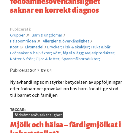
födoämnesöverkänslighet
saknar en korrekt diagnos
Publicerat i:
Grupper
Barn & ungdomar
Hälsoområden
Allergier & överkänslighet
Kost
Livsmedel
Drycker;
Fisk & skaldjur;
Frukt & bär;
Grönsaker & baljväxter;
Kött, fågel & ägg;
Mejeriprodukter;
Nötter & frön;
Oljor & fetter;
Spannmålsprodukter;
Publicerat 2017-09-04
Ny avhandling som styrker betydelsen av uppföljningar
efter födoämnesprovokation hos barn för att ge stöd
till barnet och familjen.
TAGGAR:
födoämnesöverkänslighet
Mjölk och hälsa – färdigmjölkat i