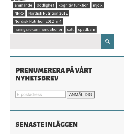
ammande
dödlighet
kognitiv funktion
mjölk
NNR5
Nordisk Nutrition 2012
Nordisk Nutrition 2012 nr 4
näringsrekommendationer
salt
spädbarn
PRENUMERERA PÅ VÅRT
NYHETSBREV
SENASTE INLÄGGEN