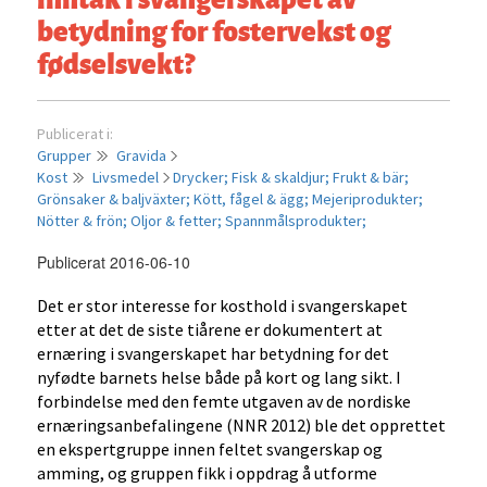
betydning for fostervekst og
fødselsvekt?
Publicerat i:
Grupper
Gravida
Kost
Livsmedel
Drycker;
Fisk & skaldjur;
Frukt & bär;
Grönsaker & baljväxter;
Kött, fågel & ägg;
Mejeriprodukter;
Nötter & frön;
Oljor & fetter;
Spannmålsprodukter;
Publicerat 2016-06-10
Det er stor interesse for kosthold i svangerskapet
etter at det de siste tiårene er dokumentert at
ernæring i svangerskapet har betydning for det
nyfødte barnets helse både på kort og lang sikt. I
forbindelse med den femte utgaven av de nordiske
ernæringsanbefalingene (NNR 2012) ble det opprettet
en ekspertgruppe innen feltet svangerskap og
amming, og gruppen fikk i oppdrag å utforme