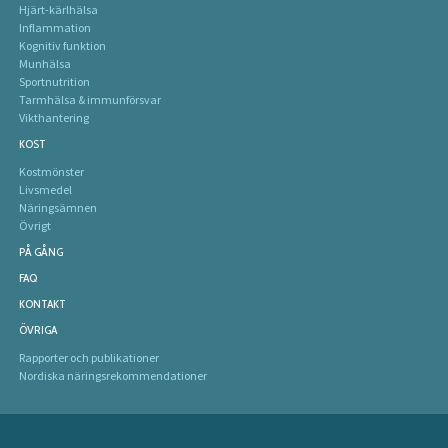
Hjärt-kärlhälsa
Inflammation
Kognitiv funktion
Munhälsa
Sportnutrition
Tarmhälsa & immunförsvar
Vikthantering
KOST
Kostmönster
Livsmedel
Näringsämnen
Övrigt
PÅ GÅNG
FAQ
KONTAKT
ÖVRIGA
Rapporter och publikationer
Nordiska näringsrekommendationer