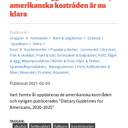
amerikanska kostråden är nu
klara
Publicerat i:
Grupper
Ammande
Barn & ungdomar
Gravida
Spädbarn
Äldre
Kost
Kostmönster
Populära dieter;
Livsmedel
Drycker;
Fisk & skaldjur;
Frukt & bär;
Grönsaker & baljväxter;
Kött, fågel
& ägg;
Mejeriprodukter;
Nötter & frön;
Oljor & fetter;
Spannmålsprodukter;
Näringsämnen
Fett;
Kolhydrater &
fiber;
Mineraler;
Protein;
Vitaminer;
Publicerat 2021-02-03
Vart femte år uppdateras de amerikanska kostråden
och nyligen publicerades ”Dietary Guidelines for
Americans, 2020-2025”.
TAGGAR:
alkohol
fettkvalitet
fullkorn
kostmönster