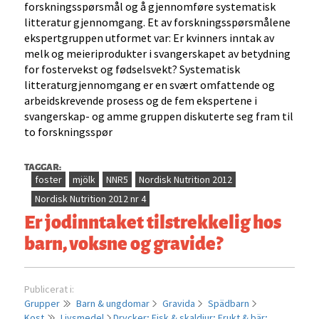
forskningsspørsmål og å gjennomføre systematisk
litteratur gjennomgang. Et av forskningsspørsmålene
ekspertgruppen utformet var: Er kvinners inntak av
melk og meieriprodukter i svangerskapet av betydning
for fostervekst og fødselsvekt? Systematisk
litteraturgjennomgang er en svært omfattende og
arbeidskrevende prosess og de fem ekspertene i
svangerskap- og amme gruppen diskuterte seg fram til
to forskningsspør
TAGGAR:
foster
mjölk
NNR5
Nordisk Nutrition 2012
Nordisk Nutrition 2012 nr 4
Er jodinntaket tilstrekkelig hos
barn, voksne og gravide?
Publicerat i:
Grupper
Barn & ungdomar
Gravida
Spädbarn
Kost
Livsmedel
Drycker;
Fisk & skaldjur;
Frukt & bär;