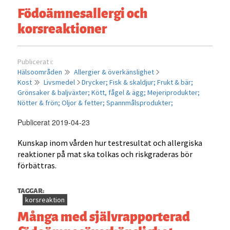
Födoämnesallergi och
–
avstå
korsreaktioner
eller
avnjuta?
Publicerat i:
Hälsoområden
Allergier & överkänslighet
Kost
Livsmedel
Drycker;
Fisk & skaldjur;
Frukt & bär;
Grönsaker & baljväxter;
Kött, fågel & ägg;
Mejeriprodukter;
Nötter & frön;
Oljor & fetter;
Spannmålsprodukter;
Publicerat 2019-04-23
Kunskap inom vården hur testresultat och allergiska
reaktioner på mat ska tolkas och riskgraderas bör
förbättras.
TAGGAR:
korsreaktion
Många med självrapporterad