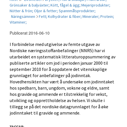
Grönsaker & baljväxter;
Kött, fågel & ägg;
Mejeriprodukter;
Nötter & frön;
Oljor & fetter;
Spannmålsprodukter;
Näringsämnen
Fett;
Kolhydrater & fiber;
Mineraler;
Protein;
Vitaminer;
Publicerat 2016-06-10
I forbindelse med utgivelse av femte utgave av
Nordiske næringsstoffanbefalinger (NNR5) har vi
utarbeidet en systematisk litteraturoppsummering av
publiserte artikler om jod i perioden januar 2000 til
september 2010 for å oppdatere det vitenskaplige
grunnlaget for anbefalinger på jodinntak.
Hovedhensikten har vært å undersøke om jodinntaket
hos spedbarn, barn, ungdom, voksne og eldre, samt
hos gravide og ammende er tilstrekkelig for vekst,
utvikling og opprettholdelse av helsen. Vi skulle i
tillegg se på det nordiske datagrunnlaget for å øke
jodinntaket til gravide og ammende.
TAGGAR: