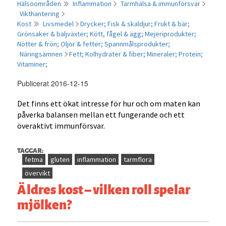
Hälsoområden
Inflammation
Tarmhälsa & immunförsvar
Vikthantering
Kost
Livsmedel
Drycker;
Fisk & skaldjur;
Frukt & bär;
Grönsaker & baljväxter;
Kött, fågel & ägg;
Mejeriprodukter;
Nötter & frön;
Oljor & fetter;
Spannmålsprodukter;
Näringsämnen
Fett;
Kolhydrater & fiber;
Mineraler;
Protein;
Vitaminer;
Publicerat 2016-12-15
Det finns ett ökat intresse för hur och om maten kan
påverka balansen mellan ett fungerande och ett
överaktivt immunförsvar.
TAGGAR:
fetma
gluten
inflammation
tarmflora
övervikt
Äldres kost – vilken roll spelar
mjölken?