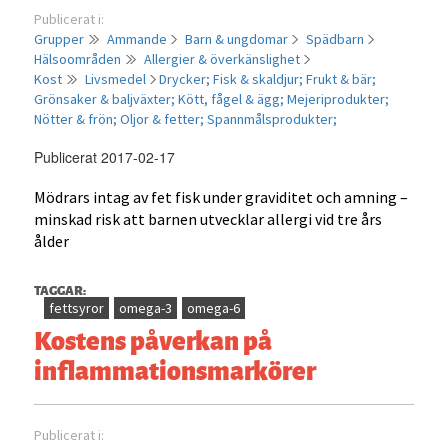
Publicerat i:
Grupper
Ammande
Barn & ungdomar
Spädbarn
Hälsoområden
Allergier & överkänslighet
Kost
Livsmedel
Drycker;
Fisk & skaldjur;
Frukt & bär;
Grönsaker & baljväxter;
Kött, fågel & ägg;
Mejeriprodukter;
Nötter & frön;
Oljor & fetter;
Spannmålsprodukter;
Publicerat 2017-02-17
Mödrars intag av fet fisk under graviditet och amning –
minskad risk att barnen utvecklar allergi vid tre års
ålder
TAGGAR:
fettsyror
omega-3
omega-6
Kostens påverkan på
inflammationsmarkörer
Publicerat i: