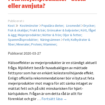
eller avnjuta?
Publicerat i:
Kost
Kostmönster
Populära dieter;
Livsmedel
Drycker;
Fisk & skaldjur;
Frukt & bär;
Grönsaker & baljväxter;
Kött, fågel
& ägg;
Mejeriprodukter;
Nötter & frön;
Oljor & fetter;
Spannmålsprodukter;
Näringsämnen
Fett;
Kolhydrater &
fiber;
Mineraler;
Protein;
Vitaminer;
Publicerat 2020-03-27
Hälsoeffekter av mejeriprodukter är en ständigt aktuell
fråga. Mjölkfett består huvudsakligen av mättade
fettsyror som har en erkänt kolesterolhöjande effekt.
Enligt officiella rekommendationer bör vi byta ut feta
mejeriprodukter mot magra för att sänka intaget av
mättat fett och på sikt minskarisken för hjärt-
kärlsjukdom. Frågan är om detta råd är allt för
Feta
förenklat och gör …
Fortsätt läsa
→
mejeriprodukter