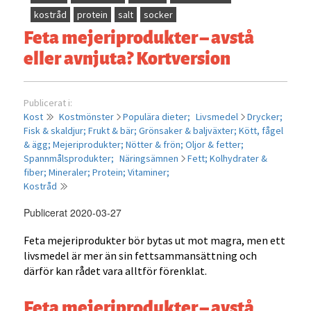
kostråd
protein
salt
socker
Feta mejeriprodukter – avstå
eller avnjuta? Kortversion
Publicerat i:
Kost
Kostmönster
Populära dieter;
Livsmedel
Drycker;
Fisk & skaldjur;
Frukt & bär;
Grönsaker & baljväxter;
Kött, fågel
& ägg;
Mejeriprodukter;
Nötter & frön;
Oljor & fetter;
Spannmålsprodukter;
Näringsämnen
Fett;
Kolhydrater &
fiber;
Mineraler;
Protein;
Vitaminer;
Kostråd
Publicerat 2020-03-27
Feta mejeriprodukter bör bytas ut mot magra, men ett
livsmedel är mer än sin fettsammansättning och
därför kan rådet vara alltför förenklat.
Feta mejeriprodukter – avstå