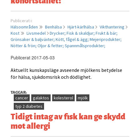
kohortstallet?
Publicerat i:
Hälsoområden
Benhälsa
Hjärt-kärlhälsa
Vikthantering
Kost
Livsmedel
Drycker;
Fisk & skaldjur;
Frukt & bär;
Grönsaker & baljväxter;
Kött, fågel & ägg;
Mejeriprodukter;
Nötter & frön;
Oljor & fetter;
Spannmålsprodukter;
Publicerat 2017-05-03
Aktuellt kunskapsläge avseende mjölkens betydelse
för hälsa, sjukdomsrisk och dödlighet.
TAGGAR:
cancer
galaktos
kolesterol
mjölk
typ 2 diabetes
Tidigt intag av fisk kan ge skydd
mot allergi