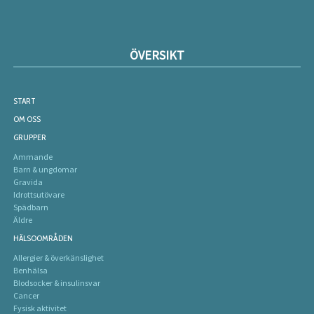
ÖVERSIKT
START
OM OSS
GRUPPER
Ammande
Barn & ungdomar
Gravida
Idrottsutövare
Spädbarn
Äldre
HÄLSOOMRÅDEN
Allergier & överkänslighet
Benhälsa
Blodsocker & insulinsvar
Cancer
Fysisk aktivitet