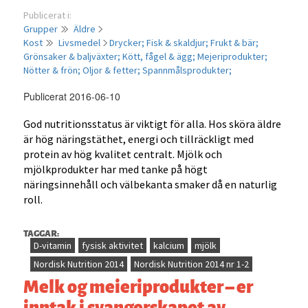
Publicerat i:
Grupper
Äldre
Kost
Livsmedel
Drycker;
Fisk & skaldjur;
Frukt & bär;
Grönsaker & baljväxter;
Kött, fågel & ägg;
Mejeriprodukter;
Nötter & frön;
Oljor & fetter;
Spannmålsprodukter;
Publicerat 2016-06-10
God nutritionsstatus är viktigt för alla. Hos sköra äldre
är hög näringstäthet, energi och tillräckligt med
protein av hög kvalitet centralt. Mjölk och
mjölkprodukter har med tanke på högt
näringsinnehåll och välbekanta smaker då en naturlig
roll.
TAGGAR:
D-vitamin
fysisk aktivitet
kalcium
mjölk
Nordisk Nutrition 2014
Nordisk Nutrition 2014 nr 1-2
Melk og meieriprodukter – er
inntak i svangerskapet av