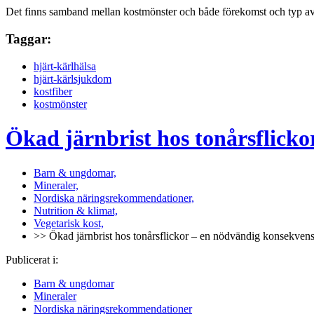
Det finns samband mellan kostmönster och både förekomst och typ av p
Taggar:
hjärt-kärlhälsa
hjärt-kärlsjukdom
kostfiber
kostmönster
Ökad järnbrist hos tonårsflick
Barn & ungdomar,
Mineraler,
Nordiska näringsrekommendationer,
Nutrition & klimat,
Vegetarisk kost,
>> Ökad järnbrist hos tonårsflickor – en nödvändig konsekven
Publicerat i:
Barn & ungdomar
Mineraler
Nordiska näringsrekommendationer