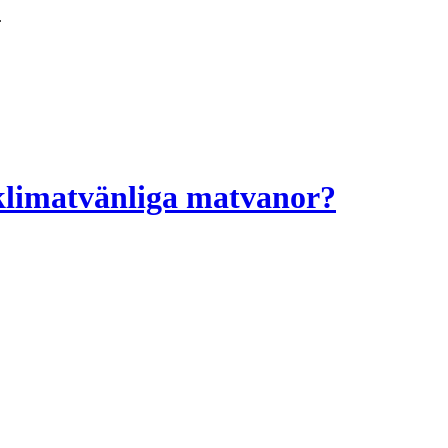
.
 klimatvänliga matvanor?