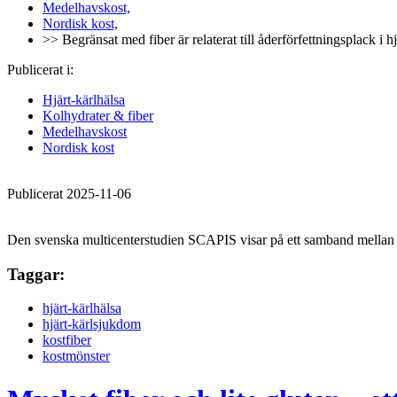
Medelhavskost,
Nordisk kost,
>> Begränsat med fiber är relaterat till åderförfettningsplack i hj
Publicerat i:
Hjärt-kärlhälsa
Kolhydrater & fiber
Medelhavskost
Nordisk kost
Publicerat 2025-11-06
Den svenska multicenterstudien SCAPIS visar på ett samband mellan 
Taggar:
hjärt-kärlhälsa
hjärt-kärlsjukdom
kostfiber
kostmönster