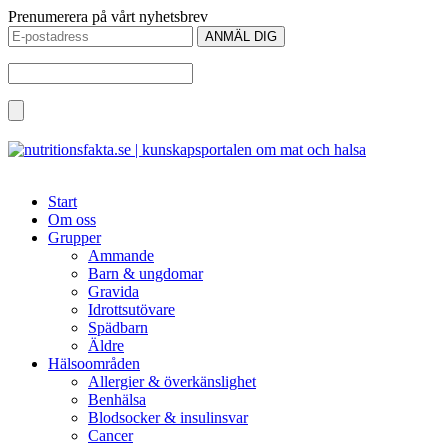
Prenumerera på vårt nyhetsbrev
Start
Om oss
Grupper
Ammande
Barn & ungdomar
Gravida
Idrottsutövare
Spädbarn
Äldre
Hälsoområden
Allergier & överkänslighet
Benhälsa
Blodsocker & insulinsvar
Cancer