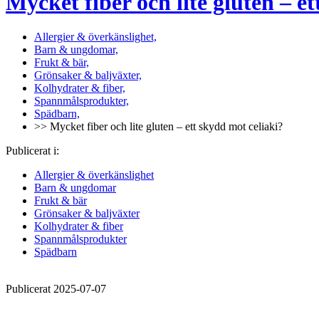
Mycket fiber och lite gluten – e
Allergier & överkänslighet,
Barn & ungdomar,
Frukt & bär,
Grönsaker & baljväxter,
Kolhydrater & fiber,
Spannmålsprodukter,
Spädbarn,
>> Mycket fiber och lite gluten – ett skydd mot celiaki?
Publicerat i:
Allergier & överkänslighet
Barn & ungdomar
Frukt & bär
Grönsaker & baljväxter
Kolhydrater & fiber
Spannmålsprodukter
Spädbarn
Publicerat 2025-07-07