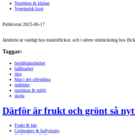
Nutrition & klimat
Vegetarisk kost
Publicerat 2025-06-17
Järnbrist är vanligt hos tonårsflickor, och i större utsträckning hos flic
Taggar:
biotillgänglighet
hållbarhet
järn
Mat i det offentliga
måltider
nutrition & miljö
skola
Därför är frukt och grönt så nyt
Frukt & bär,
Grönsaker & baljväxter,