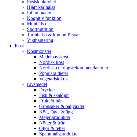
Fysisk aktivitet
Hjärt-kärlhälsa
Inflammation
Kognitiv funktion
Munhälsa
Sportnutrition
Tarmhälsa & immunförsvar
Vikthantering
Kost
Kostmönster
Medelhavskost
Nordisk kost
Nordiska näringsrekommendationer
Populära dieter
Vegetarisk kost
Livsmedel
Drycker
Fisk & skaldjur
Frukt & bär
Grönsaker & baljväxter
Kött, fågel & ägg
Mejeriprodukter
Nötter & frön
Oljor & fetter
Spannmålsprodukter