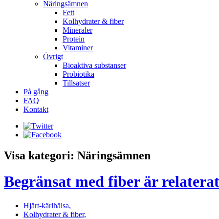
Näringsämnen
Fett
Kolhydrater & fiber
Mineraler
Protein
Vitaminer
Övrigt
Bioaktiva substanser
Probiotika
Tillsatser
På gång
FAQ
Kontakt
Visa kategori: Näringsämnen
Begränsat med fiber är relaterat
Hjärt-kärlhälsa,
Kolhydrater & fiber,