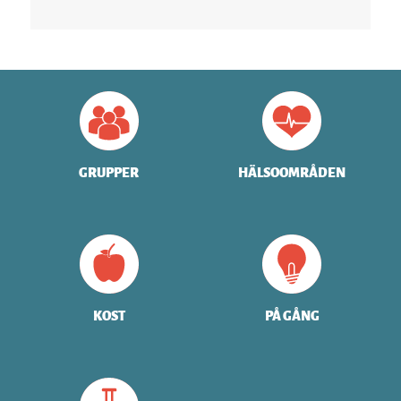
GRUPPER
HÄLSOOMRÅDEN
KOST
PÅ GÅNG