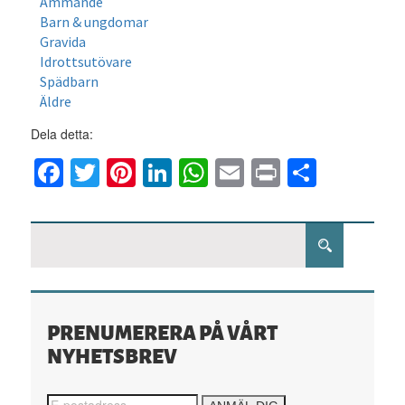
Ammande
Barn & ungdomar
Gravida
Idrottsutövare
Spädbarn
Äldre
Dela detta:
Facebook
Twitter
Pinterest
LinkedIn
WhatsApp
Email
Print
Dela
PRENUMERERA PÅ VÅRT
NYHETSBREV