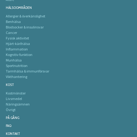
HÄLSOOMRÅDEN
Allergier & överkänslighet
Benhälsa
Blodsocker & insulinsvar
Cancer
Fysisk aktivitet
Hjärt-kärlhälsa
Inflammation
Kognitiv funktion
Munhälsa
Sportnutrition
Tarmhälsa & immunförsvar
Vikthantering
KOST
Kostmönster
Livsmedel
Näringsämnen
Övrigt
PÅ GÅNG
FAQ
KONTAKT