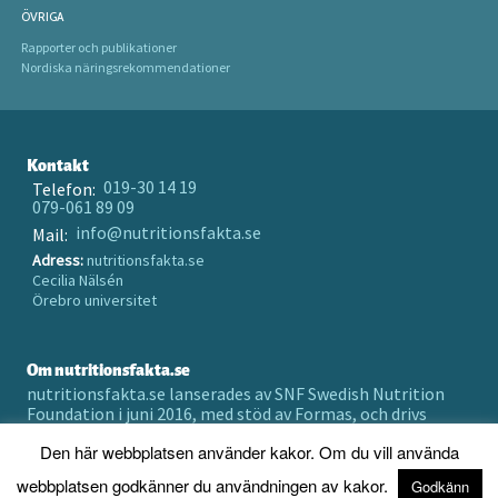
ÖVRIGA
Rapporter och publikationer
Nordiska näringsrekommendationer
Kontakt
019-30 14 19
Telefon:
079-061 89 09
info@nutritionsfakta.se
Mail:
Adress:
nutritionsfakta.se
Cecilia Nälsén
Örebro universitet
Om nutritionsfakta.se
nutritionsfakta.se lanserades av SNF Swedish Nutrition
Foundation i juni 2016, med stöd av Formas, och drivs
numera av Örebro universitet holding AB.
Den här webbplatsen använder kakor. Om du vill använda
Prenumerera på vårt nyhetsbrev
webbplatsen godkänner du användningen av kakor.
Godkänn