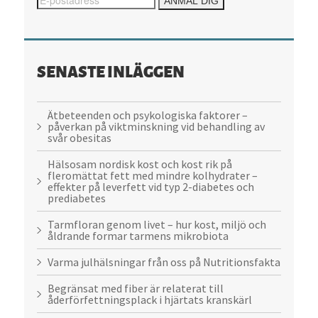
SENASTE INLÄGGEN
Ätbeteenden och psykologiska faktorer –
påverkan på viktminskning vid behandling av
svår obesitas
Hälsosam nordisk kost och kost rik på
fleromättat fett med mindre kolhydrater –
effekter på leverfett vid typ 2-diabetes och
prediabetes
Tarmfloran genom livet – hur kost, miljö och
åldrande formar tarmens mikrobiota
Varma julhälsningar från oss på Nutritionsfakta
Begränsat med fiber är relaterat till
åderförfettningsplack i hjärtats kranskärl