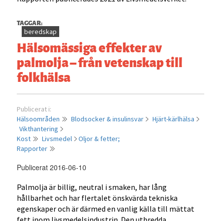
TAGGAR:
beredskap
Hälsomässiga effekter av
palmolja – från vetenskap till
folkhälsa
Publicerat i:
Hälsoområden
Blodsocker & insulinsvar
Hjärt-kärlhälsa
Vikthantering
Kost
Livsmedel
Oljor & fetter;
Rapporter
Publicerat 2016-06-10
Palmolja är billig, neutral i smaken, har lång
hållbarhet och har flertalet önskvärda tekniska
egenskaper och är därmed en vanlig källa till mättat
fett inom livsmedelsindustrin. Den utbredda