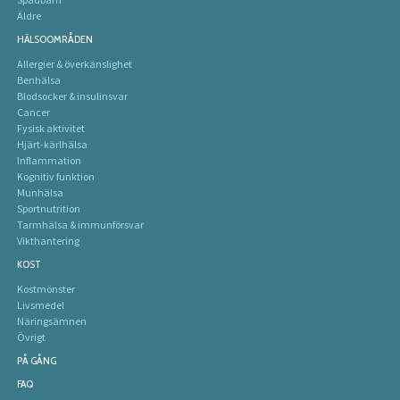
Äldre
HÄLSOOMRÅDEN
Allergier & överkänslighet
Benhälsa
Blodsocker & insulinsvar
Cancer
Fysisk aktivitet
Hjärt-kärlhälsa
Inflammation
Kognitiv funktion
Munhälsa
Sportnutrition
Tarmhälsa & immunförsvar
Vikthantering
KOST
Kostmönster
Livsmedel
Näringsämnen
Övrigt
PÅ GÅNG
FAQ