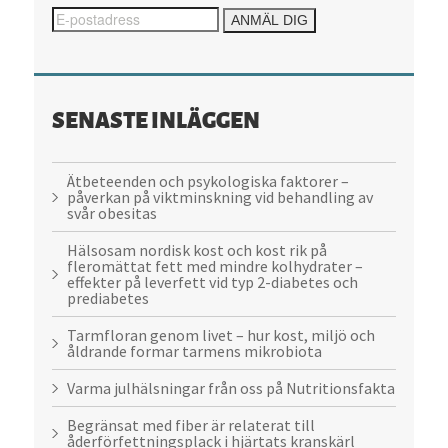
SENASTE INLÄGGEN
Ätbeteenden och psykologiska faktorer –
påverkan på viktminskning vid behandling av
svår obesitas
Hälsosam nordisk kost och kost rik på
fleromättat fett med mindre kolhydrater –
effekter på leverfett vid typ 2-diabetes och
prediabetes
Tarmfloran genom livet – hur kost, miljö och
åldrande formar tarmens mikrobiota
Varma julhälsningar från oss på Nutritionsfakta
Begränsat med fiber är relaterat till
åderförfettningsplack i hjärtats kranskärl