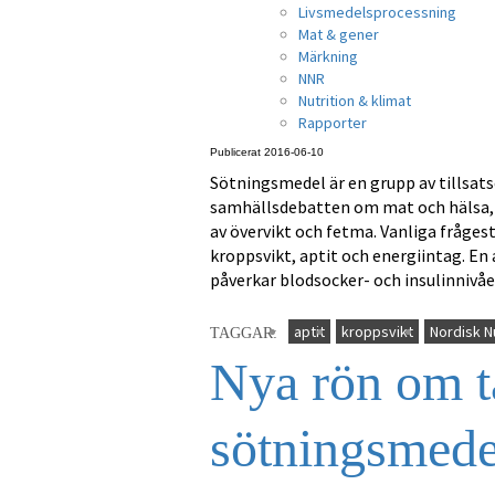
Livsmedelsprocessning
Mat & gener
Märkning
NNR
Nutrition & klimat
Rapporter
Publicerat 2016-06-10
Sötningsmedel är en grupp av tillsats
samhällsdebatten om mat och hälsa,
av övervikt och fetma. Vanliga fråges
kroppsvikt, aptit och energiintag. 
påverkar blodsocker- och insulinnivåer
aptit
kroppsvikt
Nordisk N
TAGGAR:
Nya rön om t
sötningsmede