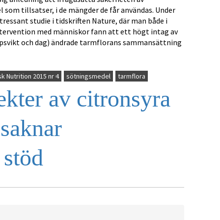
om tillsatser, i de mängder de får användas. Under
ressant studie i tidskriften Nature, där man både i
intervention med människor fann att ett högt intag av
oppsvikt och dag) ändrade tarmflorans sammansättning
k Nutrition 2015 nr 4
sötningsmedel
tarmflora
kter av citronsyra
 saknar
 stöd