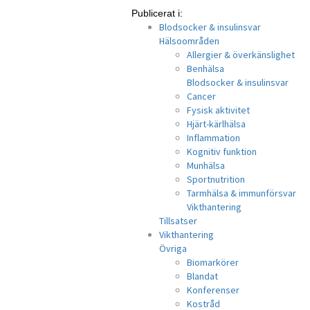
Publicerat i:
Blodsocker & insulinsvar
Hälsoområden
Allergier & överkänslighet
Benhälsa
Blodsocker & insulinsvar
Cancer
Fysisk aktivitet
Hjärt-kärlhälsa
Inflammation
Kognitiv funktion
Munhälsa
Sportnutrition
Tarmhälsa & immunförsvar
Vikthantering
Tillsatser
Vikthantering
Övriga
Biomarkörer
Blandat
Konferenser
Kostråd