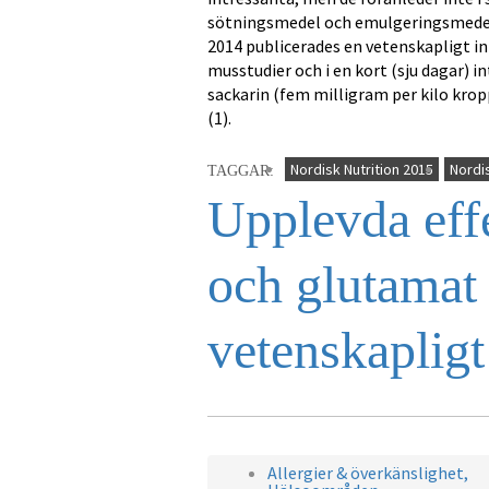
sötningsmedel och emulgeringsmedel s
2014 publicerades en vetenskapligt int
musstudier och i en kort (sju dagar) 
sackarin (fem milligram per kilo kr
(1).
Nordisk Nutrition 2015
Nordis
TAGGAR:
Upplevda effe
och glutamat
vetenskapligt
Allergier & överkänslighet,