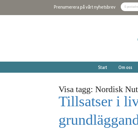
Prenumerera på vårt nyhetsbrev
Start
Om oss
Visa tagg: Nordisk Nut
Tillsatser i 
grundläggand