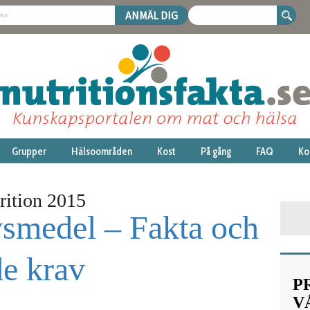
Grupper
Hälsoområden
Kost
På gång
FAQ
Ko
rition 2015
livsmedel – Fakta och
e krav
P
V