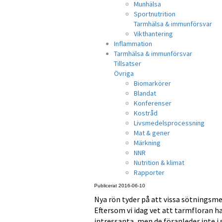
Munhälsa
Sportnutrition
Tarmhälsa & immunförsvar
Vikthantering
Inflammation
Tarmhälsa & immunförsvar
Tillsatser
Övriga
Biomarkörer
Blandat
Konferenser
Kostråd
Livsmedelsprocessning
Mat & gener
Märkning
NNR
Nutrition & klimat
Rapporter
Publicerat 2016-06-10
Nya rön tyder på att vissa sötnings
Eftersom vi idag vet att tarmfloran ha
intressanta, men de föranleder inte i