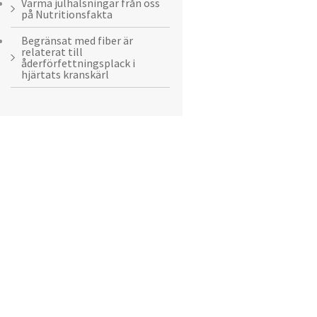
Varma julhälsningar från oss
på Nutritionsfakta
Begränsat med fiber är
relaterat till
åderförfettningsplack i
hjärtats kranskärl