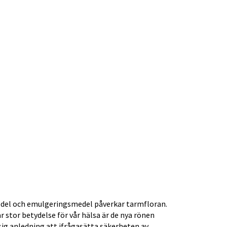
medel och emulgeringsmedel påverkar tarmfloran.
r stor betydelse för vår hälsa är de nya rönen
 sig anledning att ifrågasätta säkerheten av