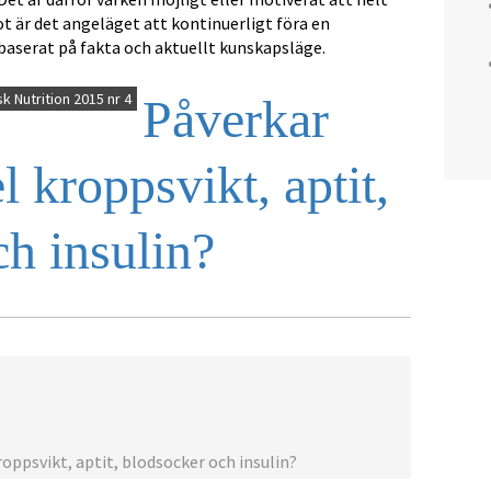
ot är det angeläget att kontinuerligt föra en
 baserat på fakta och aktuellt kunskapsläge.
k Nutrition 2015 nr 4
Påverkar
 kroppsvikt, aptit,
h insulin?
ppsvikt, aptit, blodsocker och insulin?