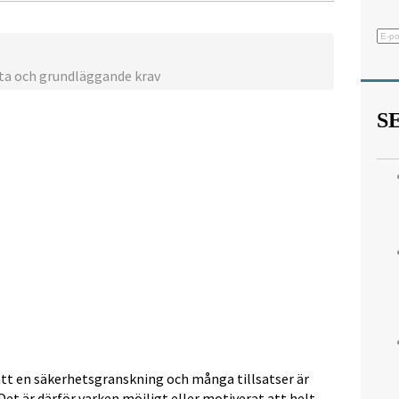
akta och grundläggande krav
S
tt en säkerhetsgranskning och många tillsatser är
et är därför varken möjligt eller motiverat att helt