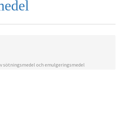
medel
av sötningsmedel och emulgeringsmedel