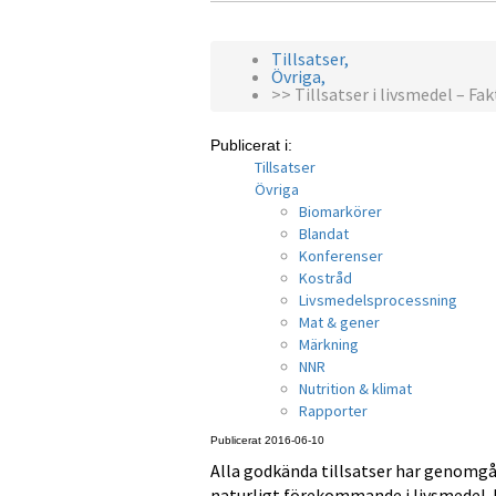
Tillsatser,
Övriga,
>> Tillsatser i livsmedel – F
Publicerat i:
Tillsatser
Övriga
Biomarkörer
Blandat
Konferenser
Kostråd
Livsmedelsprocessning
Mat & gener
Märkning
NNR
Nutrition & klimat
Rapporter
Publicerat 2016-06-10
Alla godkända tillsatser har genomgå
naturligt förekommande i livsmedel. D