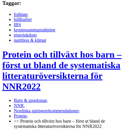
Taggar:
fodmap
hållbarhet
IBS
kroppssammansättning
njursjukdom
nutrition & klimat
Protein och tillväxt hos barn –
först ut bland de systematiska
litteraturöversikterna för
NNR2022
Barn & ungdomar,
NNR,
Nordiska näringsrekommendationer,
Protein,
>> Protein och tillväxt hos barn – först ut bland de
systematiska litteraturöversikterna för NNR2022