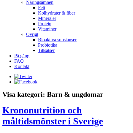
Näringsämnen
Fett
Kolhydrater & fiber
Mineraler
Protein
Vitaminer
Övrigt
Bioaktiva substanser
Probiotika
Tillsatser
På gång
FAQ
Kontakt
Visa kategori: Barn & ungdomar
Krononutrition och
måltidsmönster i Sverige