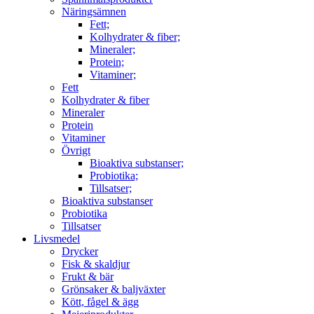
Näringsämnen
Fett;
Kolhydrater & fiber;
Mineraler;
Protein;
Vitaminer;
Fett
Kolhydrater & fiber
Mineraler
Protein
Vitaminer
Övrigt
Bioaktiva substanser;
Probiotika;
Tillsatser;
Bioaktiva substanser
Probiotika
Tillsatser
Livsmedel
Drycker
Fisk & skaldjur
Frukt & bär
Grönsaker & baljväxter
Kött, fågel & ägg