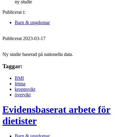
ny studie
Publicerat i:
Barn & ungdomar
Publicerat 2023-03-17
Ny studie baserad på nationella data.
Taggar:
BMI
fetma
kroppsvikt
övervikt
Evidensbaserat arbete för
dietister
Barn & ungdomar,