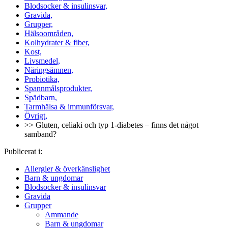
Blodsocker & insulinsvar,
Gravida,
Grupper,
Hälsoområden,
Kolhydrater & fiber,
Kost,
Livsmedel,
Näringsämnen,
Probiotika,
Spannmålsprodukter,
Spädbarn,
Tarmhälsa & immunförsvar,
Övrigt,
>> Gluten, celiaki och typ 1-diabetes – finns det något
samband?
Publicerat i:
Allergier & överkänslighet
Barn & ungdomar
Blodsocker & insulinsvar
Gravida
Grupper
Ammande
Barn & ungdomar