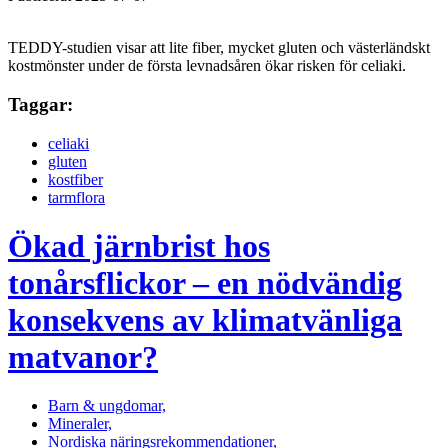
TEDDY-studien visar att lite fiber, mycket gluten och västerländskt
kostmönster under de första levnadsåren ökar risken för celiaki.
Taggar:
celiaki
gluten
kostfiber
tarmflora
Ökad järnbrist hos
tonårsflickor – en nödvändig
konsekvens av klimatvänliga
matvanor?
Barn & ungdomar,
Mineraler,
Nordiska näringsrekommendationer,