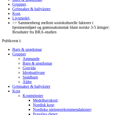
Grupper,
Grönsaker & baljväxter,
Kost,
Livsmedel,
>> Sammenheng mellom sosiokulturelle faktorer i
hjemmemiljøet og grønnsaksinntak blant norske 3-5 åringer:
Resultater fra BRA-studien
Publicerat i:
Barn & ungdomar
Grupper
Ammande
Barn & ungdomar
Gravida
Idrottsutövare
Spädbarn
Äldre
Grönsaker & baljväxter
Kost
Kostmönster
Medelhavskost;
Nordisk kost;
Nordiska näringsrekommendationer;
Populära dieter;