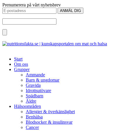
Prenumerera på vårt nyhetsbrev
Start
Om oss
Grupper
Ammande
Barn & ungdomar
Gravida
Idrottsutövare
Spädbarn
Äldre
Hälsoområden
Allergier & överkänslighet
Benhälsa
Blodsocker & insulinsvar
Cancer