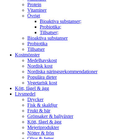
Protein
Vitaminer
Övrigt
Bioaktiva substanser;
Probiotika;
Tillsatser;
Bioaktiva substanser
Probiotika
Tillsatser
Kostmönster
Medelhavskost
Nordisk kost
Nordiska näringsrekommendationer
Populära dieter
Vegetarisk kost
Kött, fågel & ägg
Livsmedel
Drycker
Fisk & skaldjur
Frukt & bär
Grönsaker & baljväxter
Kött, fågel & ägg
Mejeriprodukter
Nötter & frön
Oljor & fetter