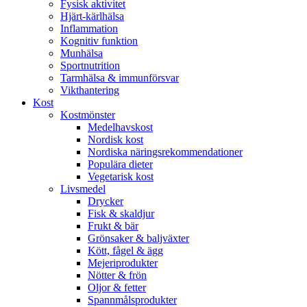
Fysisk aktivitet
Hjärt-kärlhälsa
Inflammation
Kognitiv funktion
Munhälsa
Sportnutrition
Tarmhälsa & immunförsvar
Vikthantering
Kost
Kostmönster
Medelhavskost
Nordisk kost
Nordiska näringsrekommendationer
Populära dieter
Vegetarisk kost
Livsmedel
Drycker
Fisk & skaldjur
Frukt & bär
Grönsaker & baljväxter
Kött, fågel & ägg
Mejeriprodukter
Nötter & frön
Oljor & fetter
Spannmålsprodukter