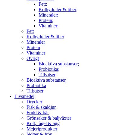
Fett;
Kolhydrater & fiber;
Mineraler;
Protein;
Vitaminer;
Fett
Kolhydrater & fiber
Mineraler
Protein
Vitaminer
Övrigt
Bioaktiva substanser;
Probiotika;
Tillsatser;
Bioaktiva substanser
Probiotika
Tillsatser
Livsmedel
Drycker
Fisk & skaldjur
Frukt & bär
Grönsaker & baljväxter
Kött, fågel & ägg
Mejeriprodukter
Nötter & frön