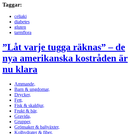
Taggar:
celiaki
diabetes
gluten
tarmflora
”Låt varje tugga räknas” – de
nya amerikanska kostråden är
nu klara
Ammande,
Barn & ungdomar,
Drycker,
Fett,
Fisk & skaldjur,
Frukt & bär,
Gravida,
Grupper,
Grönsaker & baljväxter,
Kolhydrater & fiber,