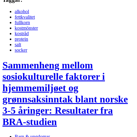
alkohol
fettkvalitet
fullkorn
kostmönster
kostråd
protein
salt
socker
Sammenheng mellom
sosiokulturelle faktorer i
hjemmemiljøet og
grønnsaksinntak blant norske
3-5 åringer: Resultater fra
BRA-studien
Barn & ungdomar,