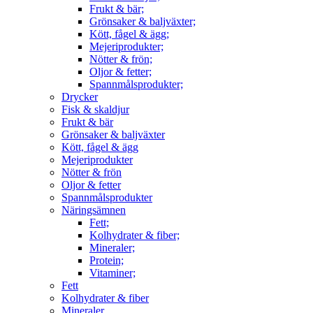
Frukt & bär;
Grönsaker & baljväxter;
Kött, fågel & ägg;
Mejeriprodukter;
Nötter & frön;
Oljor & fetter;
Spannmålsprodukter;
Drycker
Fisk & skaldjur
Frukt & bär
Grönsaker & baljväxter
Kött, fågel & ägg
Mejeriprodukter
Nötter & frön
Oljor & fetter
Spannmålsprodukter
Näringsämnen
Fett;
Kolhydrater & fiber;
Mineraler;
Protein;
Vitaminer;
Fett
Kolhydrater & fiber
Mineraler