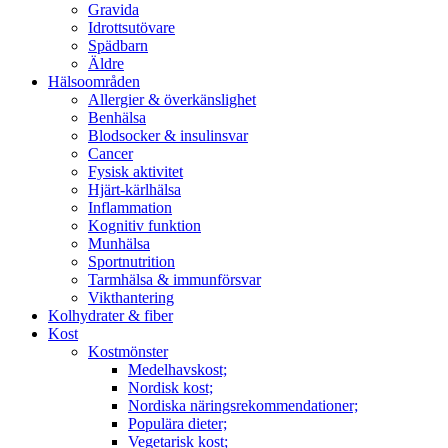
Gravida
Idrottsutövare
Spädbarn
Äldre
Hälsoområden
Allergier & överkänslighet
Benhälsa
Blodsocker & insulinsvar
Cancer
Fysisk aktivitet
Hjärt-kärlhälsa
Inflammation
Kognitiv funktion
Munhälsa
Sportnutrition
Tarmhälsa & immunförsvar
Vikthantering
Kolhydrater & fiber
Kost
Kostmönster
Medelhavskost;
Nordisk kost;
Nordiska näringsrekommendationer;
Populära dieter;
Vegetarisk kost;