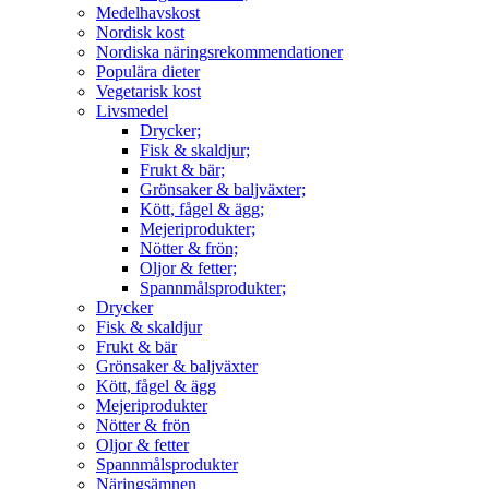
Medelhavskost
Nordisk kost
Nordiska näringsrekommendationer
Populära dieter
Vegetarisk kost
Livsmedel
Drycker;
Fisk & skaldjur;
Frukt & bär;
Grönsaker & baljväxter;
Kött, fågel & ägg;
Mejeriprodukter;
Nötter & frön;
Oljor & fetter;
Spannmålsprodukter;
Drycker
Fisk & skaldjur
Frukt & bär
Grönsaker & baljväxter
Kött, fågel & ägg
Mejeriprodukter
Nötter & frön
Oljor & fetter
Spannmålsprodukter
Näringsämnen