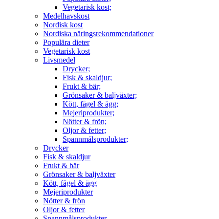
Vegetarisk kost;
Medelhavskost
Nordisk kost
Nordiska näringsrekommendationer
Populära dieter
Vegetarisk kost
Livsmedel
Drycker;
Fisk & skaldjur;
Frukt & bär;
Grönsaker & baljväxter;
Kött, fågel & ägg;
Mejeriprodukter;
Nötter & frön;
Oljor & fetter;
Spannmålsprodukter;
Drycker
Fisk & skaldjur
Frukt & bär
Grönsaker & baljväxter
Kött, fågel & ägg
Mejeriprodukter
Nötter & frön
Oljor & fetter
Spannmålsprodukter