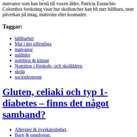
matvanor som kan bestå till vuxen ålder. Patricia Eustachio
Colombos forskning visar hur skolluncher kan bli mer hållbara, utan
påverkan på intag, matsvinn eller kostnader.
Taggar:
hållbarhet
Mat i det offentliga
matvanor
måltider
nutrition & klimat
Nutrition i förskole- och skolåldern
skola
socioekonomi
Gluten, celiaki och typ 1-
diabetes – finns det något
samband?
Allergier & överkänslighet,
Barn & ungdomar,