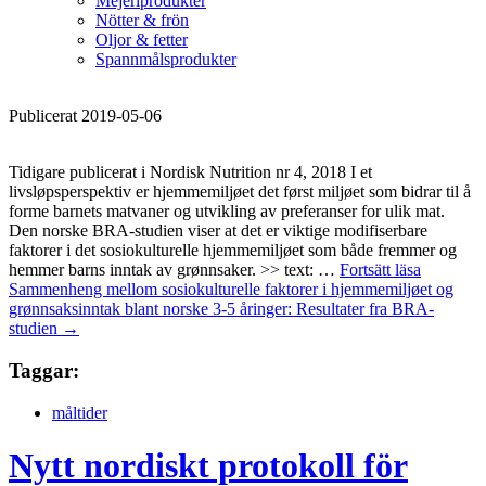
Mejeriprodukter
Nötter & frön
Oljor & fetter
Spannmålsprodukter
Publicerat 2019-05-06
Tidigare publicerat i Nordisk Nutrition nr 4, 2018 I et
livsløpsperspektiv er hjemmemiljøet det først miljøet som bidrar til å
forme barnets matvaner og utvikling av preferanser for ulik mat.
Den norske BRA-studien viser at det er viktige modifiserbare
faktorer i det sosiokulturelle hjemmemiljøet som både fremmer og
hemmer barns inntak av grønnsaker. >> text: …
Fortsätt läsa
Sammenheng mellom sosiokulturelle faktorer i hjemmemiljøet og
grønnsaksinntak blant norske 3-5 åringer: Resultater fra BRA-
studien
→
Taggar:
måltider
Nytt nordiskt protokoll för