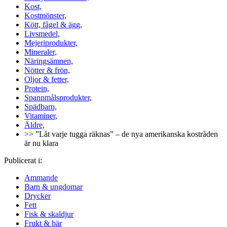
Kost,
Kostmönster,
Kött, fågel & ägg,
Livsmedel,
Mejeriprodukter,
Mineraler,
Näringsämnen,
Nötter & frön,
Oljor & fetter,
Protein,
Spannmålsprodukter,
Spädbarn,
Vitaminer,
Äldre,
>> ”Låt varje tugga räknas” – de nya amerikanska kostråden
är nu klara
Publicerat i:
Ammande
Barn & ungdomar
Drycker
Fett
Fisk & skaldjur
Frukt & bär