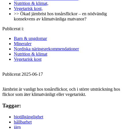
Nutrition & klimat,
Vegetarisk kost,
>> Ökad järnbrist hos tonårsflickor – en nödvändig
konsekvens av klimatvänliga matvanor?
Publicerat i:
Barn & ungdomar
Mineraler
Nordiska näringsrekommendationer
Nutrition & klimat
Vegetarisk kost
Publicerat 2025-06-17
Järnbrist är vanligt hos tonårsflickor, och i större utsträckning hos
flickor som äter klimatvänligt eller vegetariskt.
Taggar:
biotillgänglighet
hållbarhet
järn