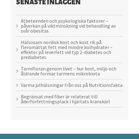
SENASTE INLÄGGEN
Ätbeteenden och psykologiska faktorer –
påverkan på viktminskning vid behandling av
svår obesitas
Hälsosam nordisk kost och kost rik på
fleromättat fett med mindre kolhydrater –
effekter på leverfett vid typ 2-diabetes och
prediabetes
Tarmfloran genom livet – hur kost, miljö och
åldrande formar tarmens mikrobiota
Varma julhälsningar från oss på Nutritionsfakta
Begränsat med fiber är relaterat till
åderförfettningsplack i hjärtats kranskärl