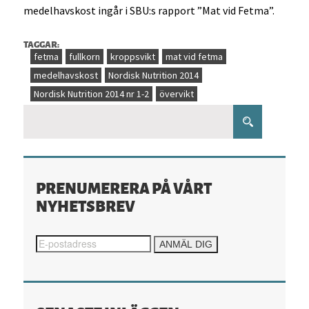
medelhavskost ingår i SBU:s rapport ”Mat vid Fetma”.
TAGGAR:
fetma
fullkorn
kroppsvikt
mat vid fetma
medelhavskost
Nordisk Nutrition 2014
Nordisk Nutrition 2014 nr 1-2
övervikt
PRENUMERERA PÅ VÅRT
NYHETSBREV