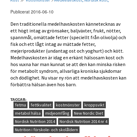
Kost
Kostmönster
Medelhavskost;
Nordisk kost;
Publicerat 2016-06-10
Den traditionella medelhavskosten kännetecknas av
ett högt intag av grönsaker, baljväxter, frukt, nötter,
spannmål, omättade fetter (speciellt från olivolja) och
fisk och ett lågt intag av mättade fetter,
mejeriprodukter (undantag ost och yoghurt) och kött.
Medelhavskosten är idag en erkänt hälsosam kost och
hos vuxna har man kunnat se att den kan minska risken
för metabolt syndrom, allvarliga kroniska sjukdomar
och dödlighet. Nu visar ny rön att medelhavskosten kan
förbättra hälsan även hos barn.
TAGGAR:
fetma
fettkvalitet
kostmönster
kroppsvikt
metabol hälsa
midjeomfång
New Nordic Diet
Nordisk Nutrition 2014
Nordisk Nutrition 2014 nr 4
Nutrition i förskole- och skolåldern