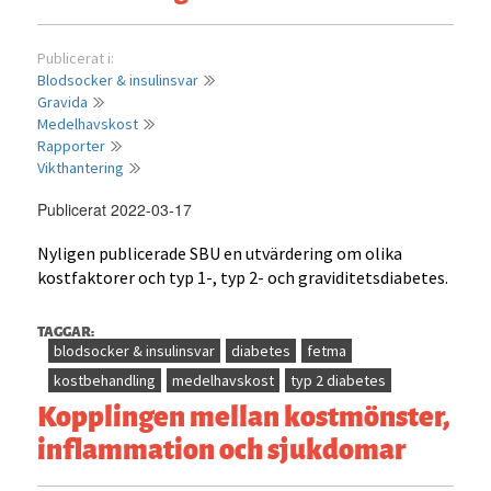
Publicerat i:
Blodsocker & insulinsvar
Gravida
Medelhavskost
Rapporter
Vikthantering
Publicerat 2022-03-17
Nyligen publicerade SBU en utvärdering om olika
kostfaktorer och typ 1-, typ 2- och graviditetsdiabetes.
TAGGAR:
blodsocker & insulinsvar
diabetes
fetma
kostbehandling
medelhavskost
typ 2 diabetes
Kopplingen mellan kostmönster,
inflammation och sjukdomar