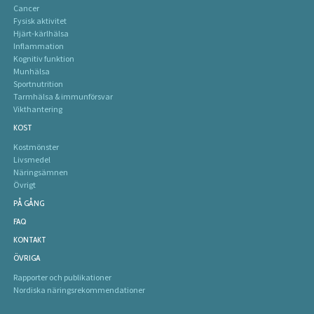
Cancer
Fysisk aktivitet
Hjärt-kärlhälsa
Inflammation
Kognitiv funktion
Munhälsa
Sportnutrition
Tarmhälsa & immunförsvar
Vikthantering
KOST
Kostmönster
Livsmedel
Näringsämnen
Övrigt
PÅ GÅNG
FAQ
KONTAKT
ÖVRIGA
Rapporter och publikationer
Nordiska näringsrekommendationer