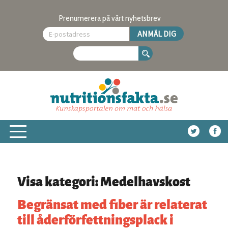
Prenumerera på vårt nyhetsbrev
Visa kategori: Medelhavskost
Begränsat med fiber är relaterat
till åderförfettningsplack i