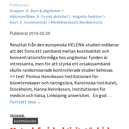
Publicerat i:
Grupper
Barn & ungdomar
Hälsoområden
Fysisk aktivitet
Kognitiv funktion
Kost
Kostmönster
Medelhavskost;
Nordisk kost;
Publicerat 2019-02-05
Resultat från den europeiska HELENA-studien indikerar
att det finns ett samband mellan kostkvalitet och
koncentrationsförmåga hos ungdomar. Fynden är
intressanta, men för att styrka ett orsakssamband
skulle randomiserade kontrollerade studier behövas.
>> text: Pontus Henriksson Institutionen för
biovetenskaper och näringslära, Karolinska Institutet,
Stockholm, Hanna Henriksson, Institutionen för
medicin och hälsa, Linköping universitet. En god …
Kostkvalitet
Fortsätt läsa
→
och
koncentrationsförmåga
TAGGAR:
hos
kostmönster
europeiska