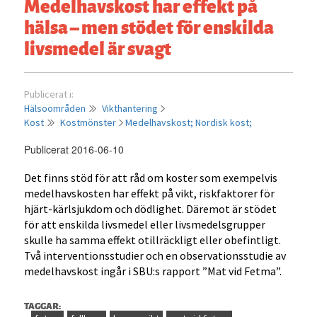
Medelhavskost har effekt på
hälsa – men stödet för enskilda
livsmedel är svagt
Publicerat i:
Hälsoområden
Vikthantering
Kost
Kostmönster
Medelhavskost;
Nordisk kost;
Publicerat 2016-06-10
Det finns stöd för att råd om koster som exempelvis
medelhavskosten har effekt på vikt, riskfaktorer för
hjärt-kärlsjukdom och dödlighet. Däremot är stödet
för att enskilda livsmedel eller livsmedelsgrupper
skulle ha samma effekt otillräckligt eller obefintligt.
Två interventionsstudier och en observationsstudie av
medelhavskost ingår i SBU:s rapport ”Mat vid Fetma”.
TAGGAR: