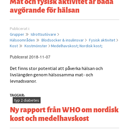
Mat och fysisk aktivitet är båda
ungdomar
avgörande för hälsan
–
resultat
från
Publicerat i:
HELENA-
Grupper
Idrottsutövare
studien
Hälsoområden
Blodsocker & insulinsvar
Fysisk aktivitet
Kost
Kostmönster
Medelhavskost;
Nordisk kost;
Publicerat 2018-11-07
Det finns stor potential att påverka hälsan och
livslängden genom hälsosamma mat- och
levnadsvanor.
TAGGAR:
typ 2 diabetes
Ny rapport från WHO om nordisk
kost och medelhavskost