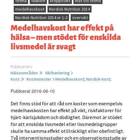
fetma
fullkorn
kroppsvikt
mat vid fetma
medelhavskost
Nordisk Nutrition 2014
Nordisk Nutrition 2014 nr 1-2
övervikt
Medelhavskost har effekt på
hälsa – men stödet för enskilda
livsmedel är svagt
Publicerat i:
Hälsoområden
Vikthantering
Kost
Kostmönster
Medelhavskost;
Nordisk kost;
Publicerat 2016-06-10
Det finns stöd för att råd om koster som exempelvis
medelhavskosten har effekt på vikt, riskfaktorer för
hjärt-kärlsjukdom och dödlighet. Däremot är stödet
för att enskilda livsmedel eller livsmedelsgrupper
skulle ha samma effekt otillräckligt eller obefintligt.
Två interventionsstudier och en observationsstudie av