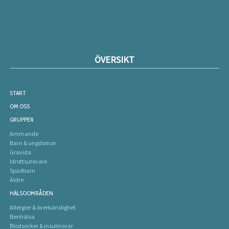
ÖVERSIKT
START
OM OSS
GRUPPER
Ammande
Barn & ungdomar
Gravida
Idrottsutövare
Spädbarn
Äldre
HÄLSOOMRÅDEN
Allergier & överkänslighet
Benhälsa
Blodsocker & insulinsvar