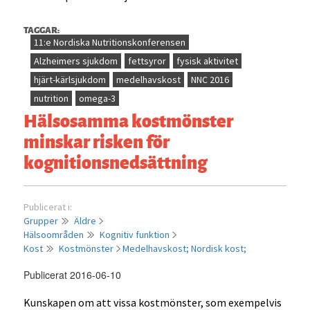
TAGGAR:
11:e Nordiska Nutritionskonferensen
Alzheimers sjukdom
fettsyror
fysisk aktivitet
hjärt-kärlsjukdom
medelhavskost
NNC 2016
nutrition
omega-3
Hälsosamma kostmönster
minskar risken för
kognitionsnedsättning
Publicerat i:
Grupper
Äldre
Hälsoområden
Kognitiv funktion
Kost
Kostmönster
Medelhavskost;
Nordisk kost;
Publicerat 2016-06-10
Kunskapen om att vissa kostmönster, som exempelvis