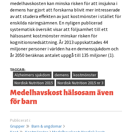
medelhavskosten kan minska risken för att insjukna i
demens har gjort att forskarna blivit mer intresserade
av att studera effekten av just kostmönster i stället för
enskilda näringsämnen. En nyligen publicerad
systematisk översikt visar att följsamhet till ett
hälsosamt kostmönster minskar risken för
kognitionsnedsättning. År 2013 uppskattades 44
miljoner personer i världen ha en demenssjukdom och
år 2050 beräknas antalet uppgå till 135 miljoner (1).
TAGGAR:
Alzheimers sjukdom
demens
kostmönster
Nordisk Nutrition 2015
Nordisk Nutrition 2015 nr 3
Medelhavskost hälsosam även
för barn
Publicerat i:
Grupper
Barn & ungdomar