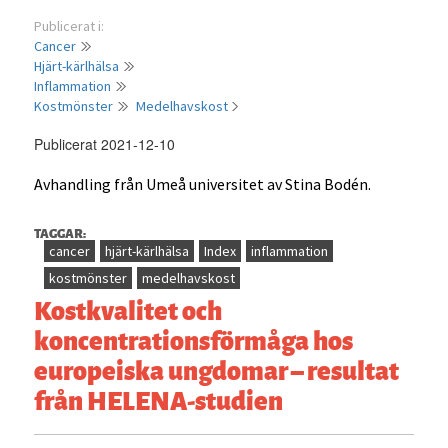
Publicerat i:
Cancer
Hjärt-kärlhälsa
Inflammation
Kostmönster
Medelhavskost
Publicerat 2021-12-10
Avhandling från Umeå universitet av Stina Bodén.
TAGGAR:
cancer
hjärt-kärlhälsa
Index
inflammation
kostmönster
medelhavskost
Kostkvalitet och
koncentrationsförmåga hos
europeiska ungdomar – resultat
från HELENA-studien