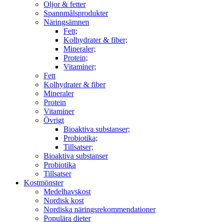
Oljor & fetter
Spannmålsprodukter
Näringsämnen
Fett;
Kolhydrater & fiber;
Mineraler;
Protein;
Vitaminer;
Fett
Kolhydrater & fiber
Mineraler
Protein
Vitaminer
Övrigt
Bioaktiva substanser;
Probiotika;
Tillsatser;
Bioaktiva substanser
Probiotika
Tillsatser
Kostmönster
Medelhavskost
Nordisk kost
Nordiska näringsrekommendationer
Populära dieter