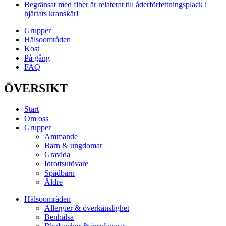
Begränsat med fiber är relaterat till åderförfettningsplack i
hjärtats kranskärl
Grupper
Hälsoområden
Kost
På gång
FAQ
ÖVERSIKT
Start
Om oss
Grupper
Ammande
Barn & ungdomar
Gravida
Idrottsutövare
Spädbarn
Äldre
Hälsoområden
Allergier & överkänslighet
Benhälsa