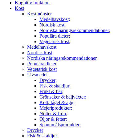
Kognitiv funktion
Kost
Kostmönster
Medelhavskost;
Nordisk kost;
Nordiska näringsrekommendationer;
Populära dieter;
Vegetarisk kost;
Medelhavskost
Nordisk kost
Nordiska näringsrekommendationer
Populära dieter
Vegetarisk kost
Livsmedel
Drycker;
Fisk & skaldjur;
Frukt & bär;
Grönsaker & baljväxter;
Kött, fågel & ägg;
Mejeriprodukter;
Nötter & frön;
Oljor & fetter;
Spannmålsprodukter;
Drycker
Fisk & skaldjur