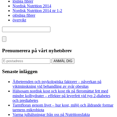
lösliga fibrer
Nordisk Nutrition 2014
Nordisk Nutrition 2014 nr 1-2
olösliga fibrer
övervikt
Prenumerera på vårt nyhetsbrev
Senaste inläggen
Ätbeteenden och psykologiska faktorer – påverkan på
viktminskning vid behandling av svår obesitas
Hälsosam nordisk kost och kost rik på fleromättat fett med
mindre kolhydrater – effekter på leverfett vid typ 2-diabetes
och prediabetes
Tarmfloran genom livet – hur kost, miljö och åldrande formar
tarmens mikrobiota
Varma julhälsningar från oss på Nutritionsfakta