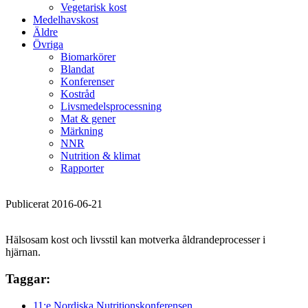
Vegetarisk kost
Medelhavskost
Äldre
Övriga
Biomarkörer
Blandat
Konferenser
Kostråd
Livsmedelsprocessning
Mat & gener
Märkning
NNR
Nutrition & klimat
Rapporter
Publicerat 2016-06-21
Hälsosam kost och livsstil kan motverka åldrandeprocesser i
hjärnan.
Taggar:
11:e Nordiska Nutritionskonferensen