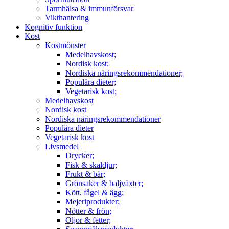
Tarmhälsa & immunförsvar
Vikthantering
Kognitiv funktion
Kost
Kostmönster
Medelhavskost;
Nordisk kost;
Nordiska näringsrekommendationer;
Populära dieter;
Vegetarisk kost;
Medelhavskost
Nordisk kost
Nordiska näringsrekommendationer
Populära dieter
Vegetarisk kost
Livsmedel
Drycker;
Fisk & skaldjur;
Frukt & bär;
Grönsaker & baljväxter;
Kött, fågel & ägg;
Mejeriprodukter;
Nötter & frön;
Oljor & fetter;