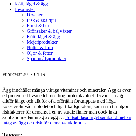
Kött, fågel & ägg
Livsmedel
Drycker
Fisk & skaldjur
Frukt & bär
Grönsaker & baljväxter
Kött, fågel & ägg
Mejeriprodukter
Nötter & frön
Oljor & fetter
Spannmålsprodukter
Publicerat 2017-04-19
Ägg innehåller många viktiga vitaminer och mineraler. Ägg är även
ett proteinrikt livsmedel med hög proteinkvalitet. Tyvärr har ägg
alltför länge och allt för ofta oförtjänt förknippats med höga
kolesterolnivåer i blodet och hjärt-kärlsjukdom, som i sin tur utgör
riskfaktorer för demens. I en ny studie finner man dock inga
samband mellan intag av ägg …
Fortsätt läsa
Inget samband mellan
intag av ägg och risk för demenssjukdom
→
Taggar: