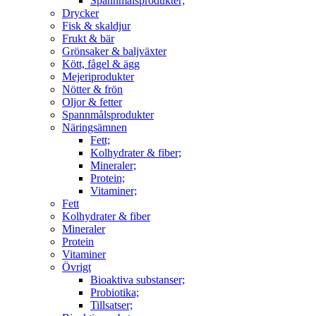
Spannmålsprodukter;
Drycker
Fisk & skaldjur
Frukt & bär
Grönsaker & baljväxter
Kött, fågel & ägg
Mejeriprodukter
Nötter & frön
Oljor & fetter
Spannmålsprodukter
Näringsämnen
Fett;
Kolhydrater & fiber;
Mineraler;
Protein;
Vitaminer;
Fett
Kolhydrater & fiber
Mineraler
Protein
Vitaminer
Övrigt
Bioaktiva substanser;
Probiotika;
Tillsatser;