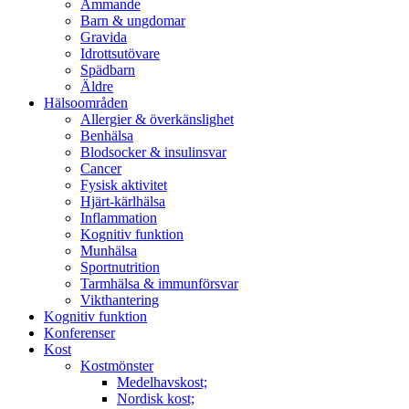
Ammande
Barn & ungdomar
Gravida
Idrottsutövare
Spädbarn
Äldre
Hälsoområden
Allergier & överkänslighet
Benhälsa
Blodsocker & insulinsvar
Cancer
Fysisk aktivitet
Hjärt-kärlhälsa
Inflammation
Kognitiv funktion
Munhälsa
Sportnutrition
Tarmhälsa & immunförsvar
Vikthantering
Kognitiv funktion
Konferenser
Kost
Kostmönster
Medelhavskost;
Nordisk kost;