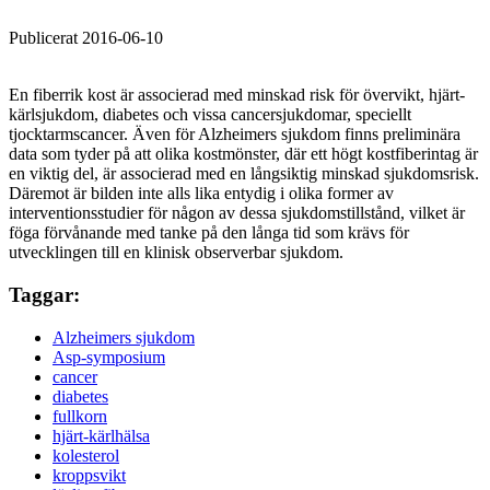
Publicerat 2016-06-10
En fiberrik kost är associerad med minskad risk för övervikt, hjärt-
kärlsjukdom, diabetes och vissa cancersjukdomar, speciellt
tjocktarmscancer. Även för Alzheimers sjukdom finns preliminära
data som tyder på att olika kostmönster, där ett högt kostfiberintag är
en viktig del, är associerad med en långsiktig minskad sjukdomsrisk.
Däremot är bilden inte alls lika entydig i olika former av
interventionsstudier för någon av dessa sjukdomstillstånd, vilket är
föga förvånande med tanke på den långa tid som krävs för
utvecklingen till en klinisk observerbar sjukdom.
Taggar:
Alzheimers sjukdom
Asp-symposium
cancer
diabetes
fullkorn
hjärt-kärlhälsa
kolesterol
kroppsvikt