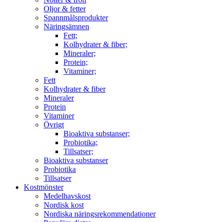
Oljor & fetter
Spannmålsprodukter
Näringsämnen
Fett;
Kolhydrater & fiber;
Mineraler;
Protein;
Vitaminer;
Fett
Kolhydrater & fiber
Mineraler
Protein
Vitaminer
Övrigt
Bioaktiva substanser;
Probiotika;
Tillsatser;
Bioaktiva substanser
Probiotika
Tillsatser
Kostmönster
Medelhavskost
Nordisk kost
Nordiska näringsrekommendationer