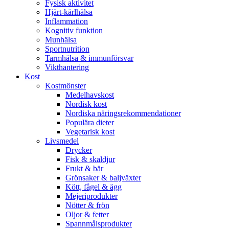
Fysisk aktivitet
Hjärt-kärlhälsa
Inflammation
Kognitiv funktion
Munhälsa
Sportnutrition
Tarmhälsa & immunförsvar
Vikthantering
Kost
Kostmönster
Medelhavskost
Nordisk kost
Nordiska näringsrekommendationer
Populära dieter
Vegetarisk kost
Livsmedel
Drycker
Fisk & skaldjur
Frukt & bär
Grönsaker & baljväxter
Kött, fågel & ägg
Mejeriprodukter
Nötter & frön
Oljor & fetter
Spannmålsprodukter