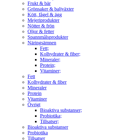
Frukt & bär
Grönsaker & baljväxter
Kött, fågel & ägg
Mejeriprodukter
Nötter & frön
Oljor & fetter
Spannmålsprodukter
Näringsämnen
Fett;
Kolhydrater & fiber;
Mineraler;
Protein;
Vitaminer;
Fett
Kolhydrater & fiber
Mineraler
Protein
Vitaminer
Övrigt
Bioaktiva substanser;
Probiotika;
Tillsatser;
Bioaktiva substanser
Probiotika
Tillsatser