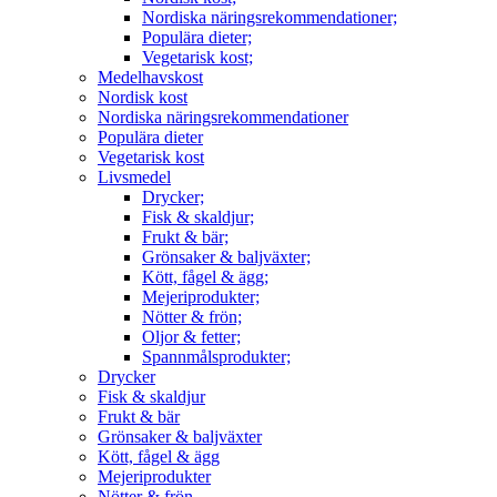
Nordiska näringsrekommendationer;
Populära dieter;
Vegetarisk kost;
Medelhavskost
Nordisk kost
Nordiska näringsrekommendationer
Populära dieter
Vegetarisk kost
Livsmedel
Drycker;
Fisk & skaldjur;
Frukt & bär;
Grönsaker & baljväxter;
Kött, fågel & ägg;
Mejeriprodukter;
Nötter & frön;
Oljor & fetter;
Spannmålsprodukter;
Drycker
Fisk & skaldjur
Frukt & bär
Grönsaker & baljväxter
Kött, fågel & ägg
Mejeriprodukter
Nötter & frön