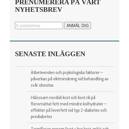
PRENUMERERA PÅ VÅRT
NYHETSBREV
SENASTE INLÄGGEN
Ätbeteenden och psykologiska faktorer –
påverkan på viktminskning vid behandling av
svår obesitas
Hälsosam nordisk kost och kost rik på
fleromättat fett med mindre kolhydrater –
effekter på leverfett vid typ 2-diabetes och
prediabetes
Tarmfloran genom livet – hur kost, miljö och