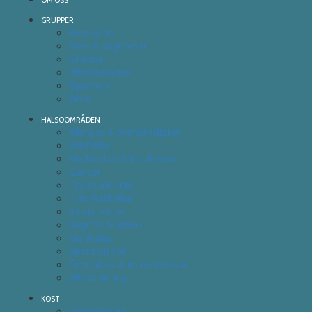
GRUPPER
Ammande
Barn & ungdomar
Gravida
Idrottsutövare
Spädbarn
Äldre
HÄLSOOMRÅDEN
Allergier & överkänslighet
Benhälsa
Blodsocker & insulinsvar
Cancer
Fysisk aktivitet
Hjärt-kärlhälsa
Inflammation
Kognitiv funktion
Munhälsa
Sportnutrition
Tarmhälsa & immunförsvar
Vikthantering
KOST
Kostmönster