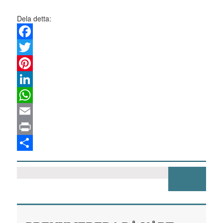
Dela detta:
Facebook
Twitter
Pinterest
LinkedIn
WhatsApp
Email
Print
Dela