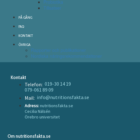
Probiotika
Tillsatser
PÅ GÅNG
FAQ
KONTAKT
ÖVRIGA
Rapporter och publikationer
Nordiska näringsrekommendationer
Kontakt
019-30 14 19
Telefon:
079-061 89 09
info@nutritionsfakta.se
Mail:
Adress:
nutritionsfakta.se
Cecilia Nälsén
Örebro universitet
Om nutritionsfakta.se