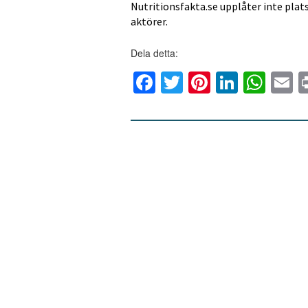
Nutritionsfakta.se upplåter inte plat
aktörer.
Dela detta:
Facebook
Twitter
Pinterest
Linked
Wha
E