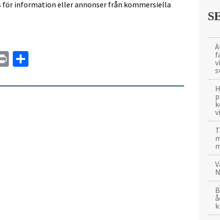
s för information eller annonser från kommersiella
S
Ä
In
tsApp
mail
Print
Dela
f
v
s
H
p
k
v
T
m
m
V
N
B
å
k