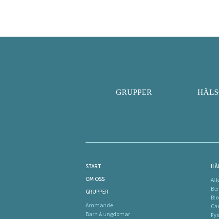
GRUPPER
HÄL
START
HÄ
OM OSS
All
Be
GRUPPER
Blo
Ammande
Ca
Barn & ungdomar
Fys