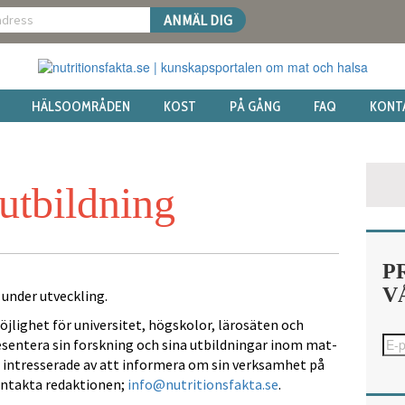
HÄLSOOMRÅDEN
KOST
PÅ GÅNG
FAQ
KONT
utbildning
P
V
 under utveckling.
jlighet för universitet, högskolor, lärosäten och
esentera sin forskning och sina utbildningar inom mat-
 intresserade av att informera om sin verksamhet på
ontakta redaktionen;
info@nutritionsfakta.se
.