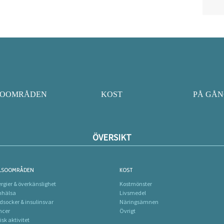
SOOMRÅDEN
KOST
PÅ GÅ
ÖVERSIKT
LSOOMRÅDEN
KOST
ergier & överkänslighet
Kostmönster
nhälsa
Livsmedel
dsocker & insulinsvar
Näringsämnen
ncer
Övrigt
isk aktivitet