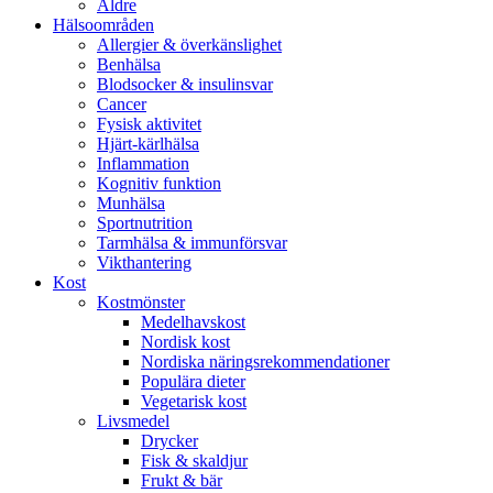
Äldre
Hälsoområden
Allergier & överkänslighet
Benhälsa
Blodsocker & insulinsvar
Cancer
Fysisk aktivitet
Hjärt-kärlhälsa
Inflammation
Kognitiv funktion
Munhälsa
Sportnutrition
Tarmhälsa & immunförsvar
Vikthantering
Kost
Kostmönster
Medelhavskost
Nordisk kost
Nordiska näringsrekommendationer
Populära dieter
Vegetarisk kost
Livsmedel
Drycker
Fisk & skaldjur
Frukt & bär