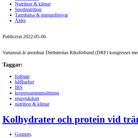
Nutrition & klimat
Sportnutrition
Tarmhälsa & immunförsvar
Äldre
Publicerat 2022-05-06
Vartannat år anordnar Dietisternas Riksförbund (DRF) kongresser me
Taggar:
fodmap
hållbarhet
IBS
kroppssammansättning
njursjukdom
nutrition & klimat
Kolhydrater och protein vid trä
Grupper,