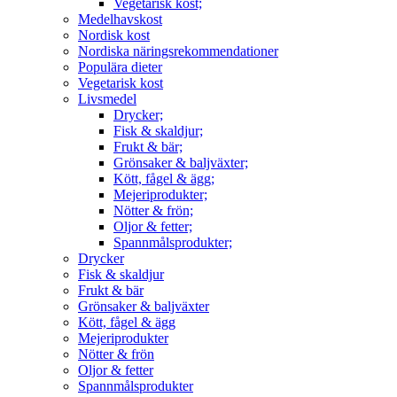
Vegetarisk kost;
Medelhavskost
Nordisk kost
Nordiska näringsrekommendationer
Populära dieter
Vegetarisk kost
Livsmedel
Drycker;
Fisk & skaldjur;
Frukt & bär;
Grönsaker & baljväxter;
Kött, fågel & ägg;
Mejeriprodukter;
Nötter & frön;
Oljor & fetter;
Spannmålsprodukter;
Drycker
Fisk & skaldjur
Frukt & bär
Grönsaker & baljväxter
Kött, fågel & ägg
Mejeriprodukter
Nötter & frön
Oljor & fetter
Spannmålsprodukter