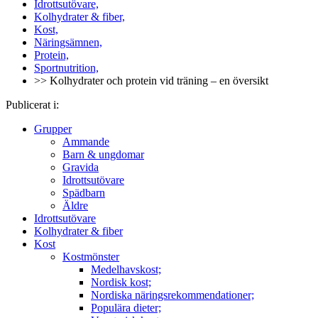
Idrottsutövare,
Kolhydrater & fiber,
Kost,
Näringsämnen,
Protein,
Sportnutrition,
>> Kolhydrater och protein vid träning – en översikt
Publicerat i:
Grupper
Ammande
Barn & ungdomar
Gravida
Idrottsutövare
Spädbarn
Äldre
Idrottsutövare
Kolhydrater & fiber
Kost
Kostmönster
Medelhavskost;
Nordisk kost;
Nordiska näringsrekommendationer;
Populära dieter;