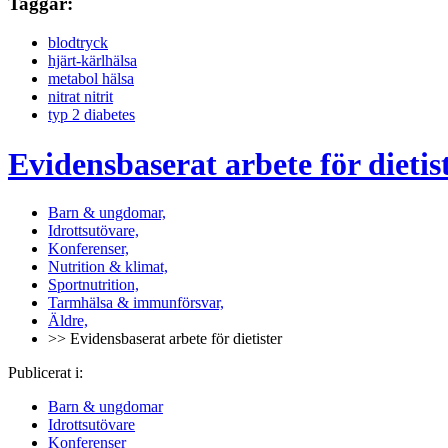
Taggar:
blodtryck
hjärt-kärlhälsa
metabol hälsa
nitrat nitrit
typ 2 diabetes
Evidensbaserat arbete för dietis
Barn & ungdomar,
Idrottsutövare,
Konferenser,
Nutrition & klimat,
Sportnutrition,
Tarmhälsa & immunförsvar,
Äldre,
>> Evidensbaserat arbete för dietister
Publicerat i:
Barn & ungdomar
Idrottsutövare
Konferenser