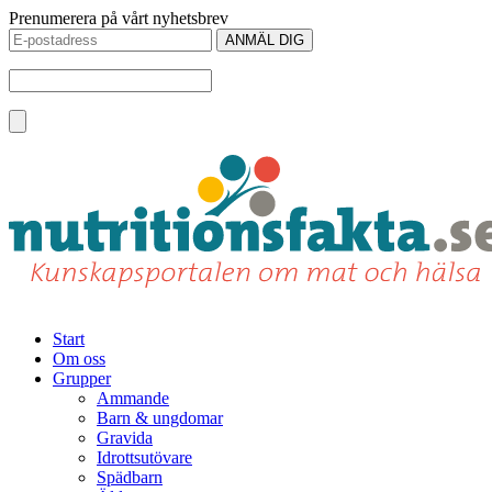
Prenumerera på vårt nyhetsbrev
Start
Om oss
Grupper
Ammande
Barn & ungdomar
Gravida
Idrottsutövare
Spädbarn