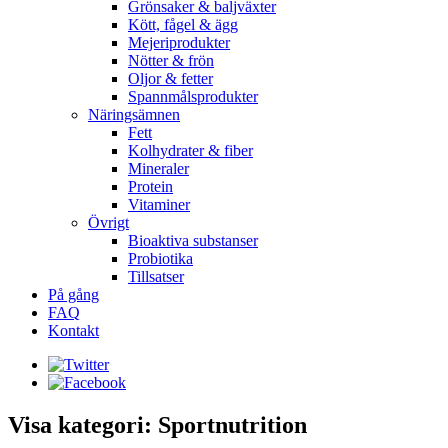
Grönsaker & baljväxter
Kött, fågel & ägg
Mejeriprodukter
Nötter & frön
Oljor & fetter
Spannmålsprodukter
Näringsämnen
Fett
Kolhydrater & fiber
Mineraler
Protein
Vitaminer
Övrigt
Bioaktiva substanser
Probiotika
Tillsatser
På gång
FAQ
Kontakt
Visa kategori: Sportnutrition