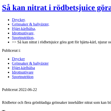
Så kan nitrat i rödbetsjuice gör
Drycker,
Grönsaker & baljväxter,
Hjärt-kärlhälsa,
Idrottsutövare,
Sportnutrition,
>> Så kan nitrat i rödbetsjuice göra gott för hjärta-kärl, njurar
Publicerat i:
Drycker
Grönsaker & baljväxter
Hjärt-kärlhälsa
Idrottsutövare
Sportnutrition
Publicerat 2022-06-22
Rödbetor och flera grönbladiga grönsaker innehåller nitrat som kan b