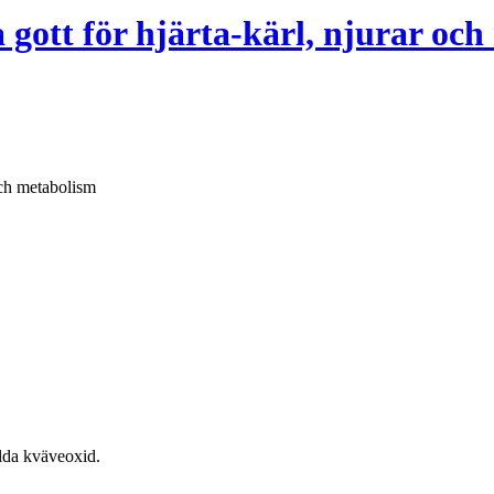
a gott för hjärta-kärl, njurar oc
 och metabolism
ilda kväveoxid.