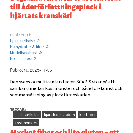
till åderförfettningsplack i
hjärtats kranskärl
Publicerat i:
Hjärt-kärlhälsa
Kolhydrater & fiber
Medelhavskost
Nordisk kost
Publicerat 2025-11-06
Den svenska multicenterstudien SCAPIS visar på ett
samband mellan kostmönster och både förekomst och
sammansättning av plack i kranskärlen.
TAGGAR:
hjärt-kärlhälsa
hjärt-kärlsjukdom
kostfiber
kostmönster
Mycket fiber och lite gluten – ett