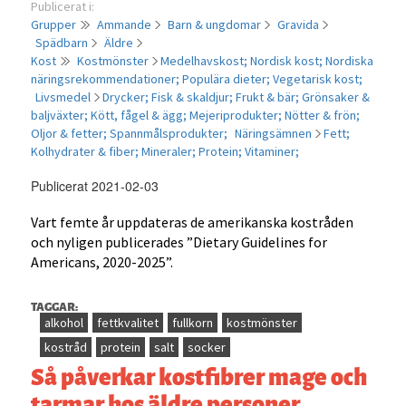
Publicerat i:
Grupper
Ammande
Barn & ungdomar
Gravida
Spädbarn
Äldre
Kost
Kostmönster
Medelhavskost;
Nordisk kost;
Nordiska
näringsrekommendationer;
Populära dieter;
Vegetarisk kost;
Livsmedel
Drycker;
Fisk & skaldjur;
Frukt & bär;
Grönsaker &
baljväxter;
Kött, fågel & ägg;
Mejeriprodukter;
Nötter & frön;
Oljor & fetter;
Spannmålsprodukter;
Näringsämnen
Fett;
Kolhydrater & fiber;
Mineraler;
Protein;
Vitaminer;
Publicerat 2021-02-03
Vart femte år uppdateras de amerikanska kostråden
och nyligen publicerades ”Dietary Guidelines for
Americans, 2020-2025”.
TAGGAR:
alkohol
fettkvalitet
fullkorn
kostmönster
kostråd
protein
salt
socker
Så påverkar kostfibrer mage och
tarmar hos äldre personer