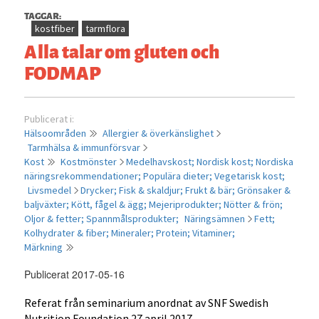
TAGGAR:
kostfiber
tarmflora
Alla talar om gluten och
FODMAP
Publicerat i:
Hälsoområden
Allergier & överkänslighet
Tarmhälsa & immunförsvar
Kost
Kostmönster
Medelhavskost;
Nordisk kost;
Nordiska
näringsrekommendationer;
Populära dieter;
Vegetarisk kost;
Livsmedel
Drycker;
Fisk & skaldjur;
Frukt & bär;
Grönsaker &
baljväxter;
Kött, fågel & ägg;
Mejeriprodukter;
Nötter & frön;
Oljor & fetter;
Spannmålsprodukter;
Näringsämnen
Fett;
Kolhydrater & fiber;
Mineraler;
Protein;
Vitaminer;
Märkning
Publicerat 2017-05-16
Referat från seminarium anordnat av SNF Swedish
Nutrition Foundation 27 april 2017.