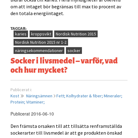
om att intaget bör begränsas till max tio procent av
den totala energiintaget.
TAGGAR:
karies
kroppsvikt
Nordisk Nutrition 2015
Nordisk Nutrition 2015 nr 1-2
näringsekommendationer
socker
Socker i livsmedel – varför, vad
och hur mycket?
Publicerat i:
Kost
Näringsämnen
Fett;
Kolhydrater & fiber;
Mineraler;
Protein;
Vitaminer;
Publicerat 2016-06-10
Den främsta orsaken till att tillsätta renframställda
sockerarter till livsmedel är att ge produkten önskad