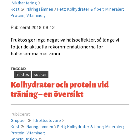
Vikthantering
Kost
Näringsämnen
Fett;
Kolhydrater & fiber;
Mineraler;
Protein;
Vitaminer;
Publicerat 2018-09-12
Fruktos ger inga negativa hälsoeffekter, så länge vi
följer de aktuella rekommendationerna för
hälsosamma matvanor.
TAGGAR:
fruktos
socker
Kolhydrater och protein vid
träning – en översikt
Publicerat i:
Grupper
Idrottsutövare
Kost
Näringsämnen
Fett;
Kolhydrater & fiber;
Mineraler;
Protein;
Vitaminer;
Sportnutrition