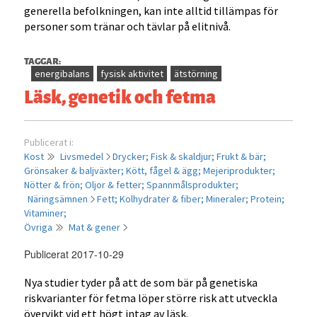
generella befolkningen, kan inte alltid tillämpas för
personer som tränar och tävlar på elitnivå.
TAGGAR:
energibalans
fysisk aktivitet
ätstörning
Läsk, genetik och fetma
Publicerat i:
Kost
Livsmedel
Drycker;
Fisk & skaldjur;
Frukt & bär;
Grönsaker & baljväxter;
Kött, fågel & ägg;
Mejeriprodukter;
Nötter & frön;
Oljor & fetter;
Spannmålsprodukter;
Näringsämnen
Fett;
Kolhydrater & fiber;
Mineraler;
Protein;
Vitaminer;
Övriga
Mat & gener
Publicerat 2017-10-29
Nya studier tyder på att de som bär på genetiska
riskvarianter för fetma löper större risk att utveckla
övervikt vid ett högt intag av läsk.