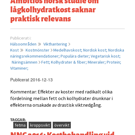
Ambitiös norsk studie om
lågkolhydratkost saknar
praktisk relevans
Publicerat i:
Hälsoområden
Vikthantering
Kost
Kostmönster
Medelhavskost;
Nordisk kost;
Nordiska
näringsrekommendationer;
Populära dieter;
Vegetarisk kost;
Näringsämnen
Fett;
Kolhydrater & fiber;
Mineraler;
Protein;
Vitaminer;
Publicerat 2016-12-13
Kommentar: Effekter av koster med radikalt olika
fördelning mellan fett och kolhydrater drunknar i
effekterna orsakade av drastisk viktnedgång.
TAGGAR:
fetma
kroppsvikt
övervikt
NNC 2016: Kostbehandling vid