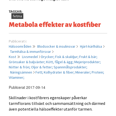
TAGGAR:
fetma
Metabola effekter av kostfiber
Publicerat i:
Hälsoområden
Blodsocker & insulinsvar
Hjärt-kärlhälsa
Tarmhälsa & immunförsvar
Kost
Livsmedel
Drycker;
Fisk & skaldjur;
Frukt & bär;
Grönsaker & baljväxter;
Kött, fågel & ägg;
Mejeriprodukter;
Nötter & frön;
Oljor & fetter;
Spannmålsprodukter;
Näringsämnen
Fett;
Kolhydrater & fiber;
Mineraler;
Protein;
Vitaminer;
Publicerat 2017-09-14
Skillnader i kostfibrers egenskaper påverkar
tarmflorans tillväxt och sammansättning och därmed
även potentiella hälsoeffekter utanför tarmen.