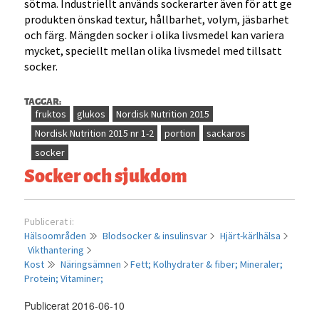
sötma. Industriellt används sockerarter även för att ge
produkten önskad textur, hållbarhet, volym, jäsbarhet
och färg. Mängden socker i olika livsmedel kan variera
mycket, speciellt mellan olika livsmedel med tillsatt
socker.
TAGGAR:
fruktos
glukos
Nordisk Nutrition 2015
Nordisk Nutrition 2015 nr 1-2
portion
sackaros
socker
Socker och sjukdom
Publicerat i:
Hälsoområden
Blodsocker & insulinsvar
Hjärt-kärlhälsa
Vikthantering
Kost
Näringsämnen
Fett;
Kolhydrater & fiber;
Mineraler;
Protein;
Vitaminer;
Publicerat 2016-06-10