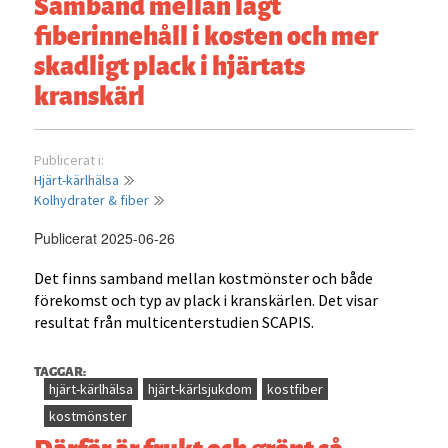
Samband mellan lågt
fiberinnehåll i kosten och mer
skadligt plack i hjärtats
kranskärl
Publicerat i:
Hjärt-kärlhälsa
Kolhydrater & fiber
Publicerat 2025-06-26
Det finns samband mellan kostmönster och både
förekomst och typ av plack i kranskärlen. Det visar
resultat från multicenterstudien SCAPIS.
TAGGAR:
hjärt-kärlhälsa
hjärt-kärlsjukdom
kostfiber
kostmönster
Därför är frukt och grönt så