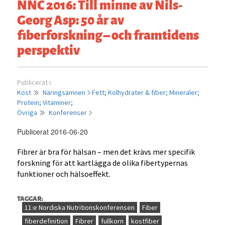
NNC 2016: Till minne av Nils-
Georg Asp: 50 år av
fiberforskning – och framtidens
perspektiv
Publicerat i:
Kost
Näringsämnen
Fett;
Kolhydrater & fiber;
Mineraler;
Protein;
Vitaminer;
Övriga
Konferenser
Publicerat 2016-06-20
Fibrer är bra för hälsan – men det krävs mer specifik
forskning för att kartlägga de olika fibertypernas
funktioner och hälsoeffekt.
TAGGAR:
11:e Nordiska Nutritionskonferensen
Fiber
fiberdefinition
Fibrer
fullkorn
kostfiber