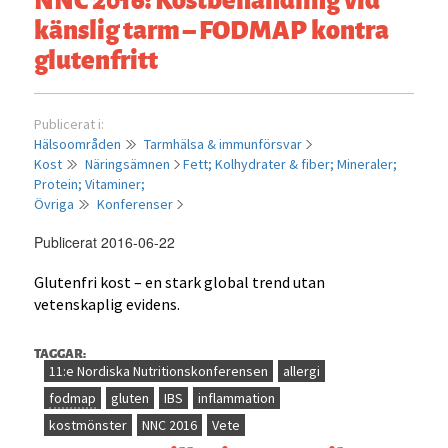
känslig tarm – FODMAP kontra
glutenfritt
Publicerat i:
Hälsoområden
Tarmhälsa & immunförsvar
Kost
Näringsämnen
Fett;
Kolhydrater & fiber;
Mineraler;
Protein;
Vitaminer;
Övriga
Konferenser
Publicerat 2016-06-22
Glutenfri kost – en stark global trend utan
vetenskaplig evidens.
TAGGAR:
11:e Nordiska Nutritionskonferensen
allergi
fodmap
gluten
IBS
inflammation
kostmönster
NNC 2016
Vete