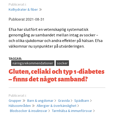
Publicerat i:
Kolhydrater & fiber
Publicerat 2021-08-31
Efsa har slutfört en vetenskaplig systematisk
genomgång av sambandet mellan intag av socker –
och olika sjukdomar och andra effekter på hälsan. Efsa
välkomnar nu synpunkter på utvärderingen.
TAGGAR:
näringsrekommendationer
socker
Gluten, celiaki och typ 1-diabetes
– finns det något samband?
Publicerat i:
Grupper
Barn & ungdomar
Gravida
Spädbarn
Hälsoområden
Allergier & överkänslighet
Blodsocker & insulinsvar
Tarmhälsa & immunförsvar