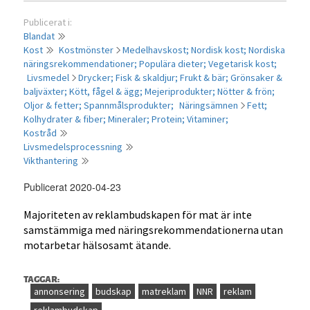
Publicerat i:
Blandat
Kost
Kostmönster
Medelhavskost;
Nordisk kost;
Nordiska
näringsrekommendationer;
Populära dieter;
Vegetarisk kost;
Livsmedel
Drycker;
Fisk & skaldjur;
Frukt & bär;
Grönsaker &
baljväxter;
Kött, fågel & ägg;
Mejeriprodukter;
Nötter & frön;
Oljor & fetter;
Spannmålsprodukter;
Näringsämnen
Fett;
Kolhydrater & fiber;
Mineraler;
Protein;
Vitaminer;
Kostråd
Livsmedelsprocessning
Vikthantering
Publicerat 2020-04-23
Majoriteten av reklambudskapen för mat är inte
samstämmiga med näringsrekommen­dationerna utan
motarbetar hälsosamt ätande.
TAGGAR:
annonsering
budskap
matreklam
NNR
reklam