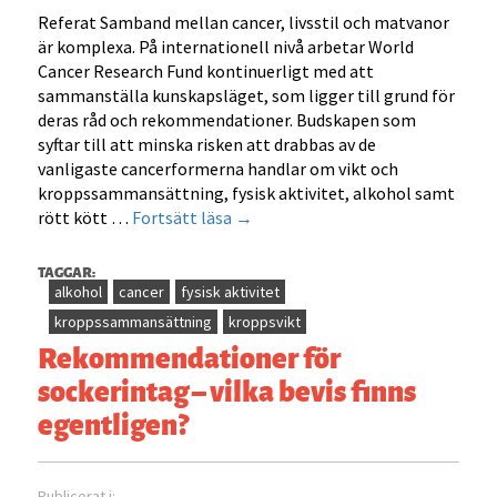
Referat Samband mellan cancer, livsstil och matvanor
är komplexa. På internationell nivå arbetar World
Cancer Research Fund kontinuerligt med att
sammanställa kunskapsläget, som ligger till grund för
deras råd och rekommendationer. Budskapen som
syftar till att minska risken att drabbas av de
vanligaste cancerformerna handlar om vikt och
kroppssammansättning, fysisk aktivitet, alkohol samt
Mat
rött kött …
Fortsätt läsa
→
och
cancer
TAGGAR:
–
alkohol
cancer
fysisk aktivitet
aktuella
kroppssammansättning
kroppsvikt
rekommendationer
Rekommendationer för
från
sockerintag – vilka bevis finns
World
egentligen?
Cancer
Research
Fund
Publicerat i: