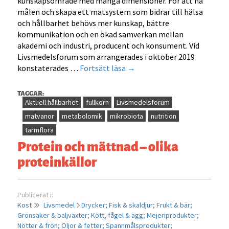
kunskapsområde med många dimensioner. För att nå
målen och skapa ett matsystem som bidrar till hälsa
och hållbarhet behövs mer kunskap, bättre
kommunikation och en ökad samverkan mellan
akademi och industri, producent och konsument. Vid
Livsmedelsforum som arrangerades i oktober 2019
Kunskap
konstaterades …
Fortsätt läsa
→
och
tillgänglighet
TAGGAR:
–
Aktuell hållbarhet
fullkorn
Livsmedelsforum
grund
matvanor
metabolomik
mikrobiota
nutrition
för
tarmflora
mer
Protein och mättnad – olika
hållbara
proteinkällor
matvanor
Publicerat i:
Kost
Livsmedel
Drycker;
Fisk & skaldjur;
Frukt & bär;
Grönsaker & baljväxter;
Kött, fågel & ägg;
Mejeriprodukter;
Nötter & frön;
Oljor & fetter;
Spannmålsprodukter;