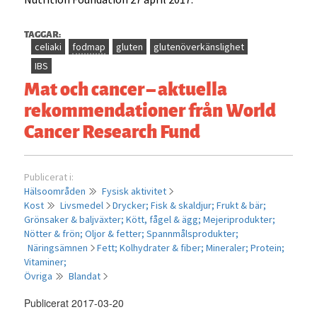
TAGGAR:
celiaki
fodmap
gluten
glutenöverkänslighet
IBS
Mat och cancer – aktuella
rekommendationer från World
Cancer Research Fund
Publicerat i:
Hälsoområden
Fysisk aktivitet
Kost
Livsmedel
Drycker;
Fisk & skaldjur;
Frukt & bär;
Grönsaker & baljväxter;
Kött, fågel & ägg;
Mejeriprodukter;
Nötter & frön;
Oljor & fetter;
Spannmålsprodukter;
Näringsämnen
Fett;
Kolhydrater & fiber;
Mineraler;
Protein;
Vitaminer;
Övriga
Blandat
Publicerat 2017-03-20