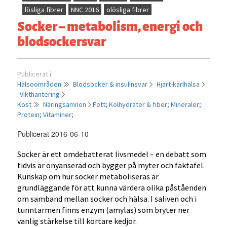
lösliga fibrer
NNC 2016
olösliga fibrer
Socker – metabolism, energi och
blodsockersvar
Publicerat i:
Hälsoområden
Blodsocker & insulinsvar
Hjärt-kärlhälsa
Vikthantering
Kost
Näringsämnen
Fett;
Kolhydrater & fiber;
Mineraler;
Protein;
Vitaminer;
Publicerat 2016-06-10
Socker är ett omdebatterat livsmedel – en debatt som
tidvis är onyanserad och bygger på myter och faktafel.
Kunskap om hur socker metaboliseras är
grundläggande för att kunna värdera olika påståenden
om samband mellan socker och hälsa. I saliven och i
tunntarmen finns enzym (amylas) som bryter ner
vanlig stärkelse till kortare kedjor.