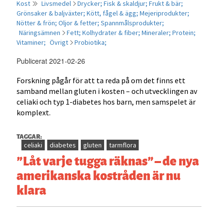
Kost
Livsmedel
Drycker;
Fisk & skaldjur;
Frukt & bär;
Grönsaker & baljväxter;
Kött, fågel & ägg;
Mejeriprodukter;
Nötter & frön;
Oljor & fetter;
Spannmålsprodukter;
Näringsämnen
Fett;
Kolhydrater & fiber;
Mineraler;
Protein;
Vitaminer;
Övrigt
Probiotika;
Publicerat 2021-02-26
Forskning pågår för att ta reda på om det finns ett
samband mellan gluten i kosten – och utvecklingen av
celiaki och typ 1-diabetes hos barn, men samspelet är
komplext.
TAGGAR:
celiaki
diabetes
gluten
tarmflora
”Låt varje tugga räknas” – de nya
amerikanska kostråden är nu
klara