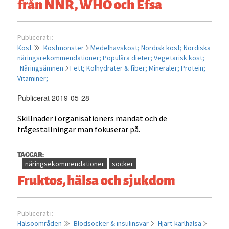
från NNR, WHO och Efsa
Publicerat i:
Kost
Kostmönster
Medelhavskost;
Nordisk kost;
Nordiska
näringsrekommendationer;
Populära dieter;
Vegetarisk kost;
Näringsämnen
Fett;
Kolhydrater & fiber;
Mineraler;
Protein;
Vitaminer;
Publicerat 2019-05-28
Skillnader i organisationers mandat och de
frågeställningar man fokuserar på.
TAGGAR:
näringsekommendationer
socker
Fruktos, hälsa och sjukdom
Publicerat i:
Hälsoområden
Blodsocker & insulinsvar
Hjärt-kärlhälsa