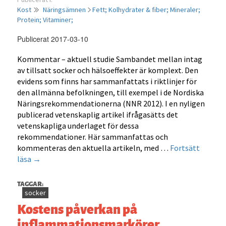
Kost
Näringsämnen
Fett;
Kolhydrater & fiber;
Mineraler;
Protein;
Vitaminer;
Publicerat 2017-03-10
Kommentar – aktuell studie Sambandet mellan intag
av tillsatt socker och hälsoeffekter är komplext. Den
evidens som finns har sammanfattats i riktlinjer för
den allmänna befolkningen, till exempel i de Nordiska
Näringsrekommendationerna (NNR 2012). I en nyligen
publicerad vetenskaplig artikel ifrågasätts det
vetenskapliga underlaget för dessa
rekommendationer. Här sammanfattas och
kommenteras den aktuella artikeln, med …
Fortsätt
Rekommendationer
läsa
→
för
sockerintag
TAGGAR:
–
socker
vilka
Kostens påverkan på
bevis
inflammationsmarkörer
finns