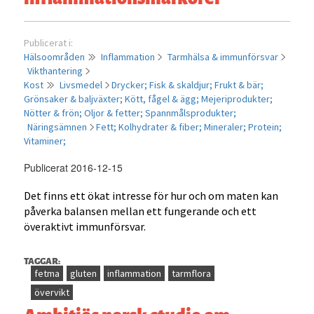
egentligen?
Publicerat i:
Hälsoområden
Inflammation
Tarmhälsa & immunförsvar
Vikthantering
Kost
Livsmedel
Drycker;
Fisk & skaldjur;
Frukt & bär;
Grönsaker & baljväxter;
Kött, fågel & ägg;
Mejeriprodukter;
Nötter & frön;
Oljor & fetter;
Spannmålsprodukter;
Näringsämnen
Fett;
Kolhydrater & fiber;
Mineraler;
Protein;
Vitaminer;
Publicerat 2016-12-15
Det finns ett ökat intresse för hur och om maten kan
påverka balansen mellan ett fungerande och ett
överaktivt immunförsvar.
TAGGAR:
fetma
gluten
inflammation
tarmflora
övervikt