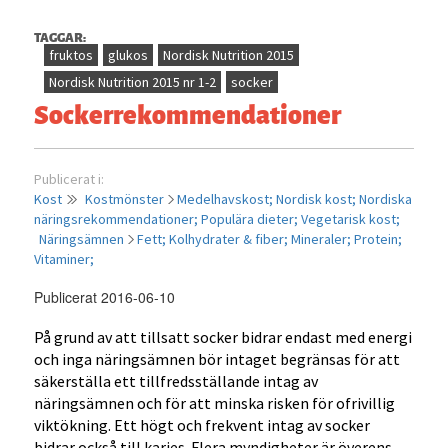
TAGGAR:
fruktos
glukos
Nordisk Nutrition 2015
Nordisk Nutrition 2015 nr 1-2
socker
Sockerrekommendationer
Publicerat i:
Kost
Kostmönster
Medelhavskost;
Nordisk kost;
Nordiska
näringsrekommendationer;
Populära dieter;
Vegetarisk kost;
Näringsämnen
Fett;
Kolhydrater & fiber;
Mineraler;
Protein;
Vitaminer;
Publicerat 2016-06-10
På grund av att tillsatt socker bidrar endast med energi
och inga näringsämnen bör intaget begränsas för att
säkerställa ett tillfredsställande intag av
näringsämnen och för att minska risken för ofrivillig
viktökning. Ett högt och frekvent intag av socker
bidrar också till karies. Flera myndigheter är överens