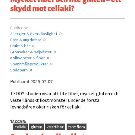
skydd mot celiaki?
Publicerat i:
Allergier & överkänslighet
Barn & ungdomar
Frukt & bär
Grönsaker & baljväxter
Kolhydrater & fiber
Spannmålsprodukter
Spädbarn
Publicerat 2025-07-07
TEDDY-studien visar att lite fiber, mycket gluten och
västerländskt kostmönster under de första
levnadsåren ökar risken för celiaki.
TAGGAR:
celiaki
gluten
kostfiber
tarmflora