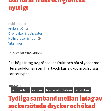
nyttigt
Publicerat i:
Frukt & bär
Grönsaker & baljväxter
Kolhydrater & fiber
Vitaminer
Publicerat 2024-06-20
Ett högt intag av grönsaker, frukt och bär skyddar mot
flera sjukdomar som hjärt-och kärlsjukdom och vissa
cancertyper.
TAGGAR:
antioxidant
cancer
hjärt-kärlsjukdom
kostfiber
Tydliga samband mellan intag av
sockersötade drycker och ökad