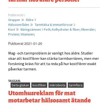
Publicerat i:
Grupper
Äldre
Hälsoområden
Tarmhälsa & immunförsvar
Kost
Näringsämnen
Fett;
Kolhydrater & fiber;
Mineraler;
Protein;
Vitaminer;
Publicerat 2021-01-20
Mag- och tarmproblem är vanligt hos äldre. Studier
visar att kostfibrer kan stärka tarmbarriären, men mer
forskning krävs för att ta reda på hur kostfibrer exakt
påverkar tarmen.
TAGGAR:
beta-glukan
kostfiber
mikrobiota
tarmflora
Utomhusreklam för mat
motarbetar hälsosamt ätande