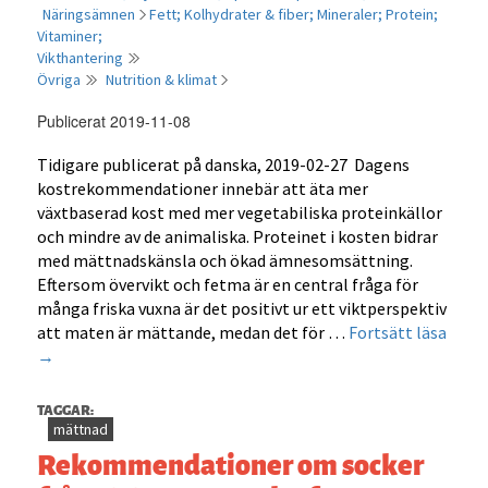
Näringsämnen
Fett;
Kolhydrater & fiber;
Mineraler;
Protein;
Vitaminer;
Vikthantering
Övriga
Nutrition & klimat
Publicerat 2019-11-08
Tidigare publicerat på danska, 2019-02-27 Dagens
kostrekommendationer innebär att äta mer
växtbaserad kost med mer vegetabiliska proteinkällor
och mindre av de animaliska. Proteinet i kosten bidrar
med mättnadskänsla och ökad ämnesomsättning.
Eftersom övervikt och fetma är en central fråga för
många friska vuxna är det positivt ur ett viktperspektiv
Prote
att maten är mättande, medan det för …
Fortsätt läsa
och
→
mätt
–
TAGGAR:
olika
mättnad
prote
Rekommendationer om socker