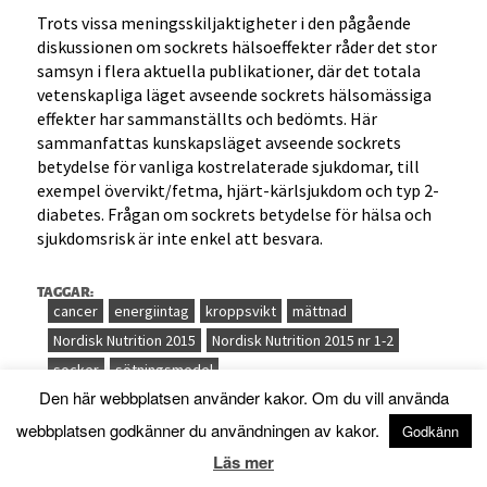
Trots vissa meningsskiljaktigheter i den pågående
diskussionen om sockrets hälsoeffekter råder det stor
samsyn i flera aktuella publikationer, där det totala
vetenskapliga läget avseende sockrets hälsomässiga
effekter har sammanställts och bedömts. Här
sammanfattas kunskapsläget avseende sockrets
betydelse för vanliga kostrelaterade sjukdomar, till
exempel övervikt/fetma, hjärt-kärlsjukdom och typ 2-
diabetes. Frågan om sockrets betydelse för hälsa och
sjukdomsrisk är inte enkel att besvara.
TAGGAR:
cancer
energiintag
kroppsvikt
mättnad
Nordisk Nutrition 2015
Nordisk Nutrition 2015 nr 1-2
socker
sötningsmedel
Socker – beroende och beteende
Den här webbplatsen använder kakor. Om du vill använda
webbplatsen godkänner du användningen av kakor.
Godkänn
Läs mer
Publicerat i: