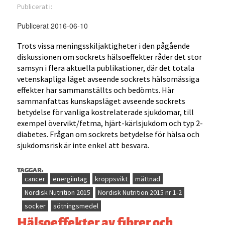
Publicerat i:
Publicerat 2016-06-10
Trots vissa meningsskiljaktigheter i den pågående
diskussionen om sockrets hälsoeffekter råder det stor
samsyn i flera aktuella publikationer, där det totala
vetenskapliga läget avseende sockrets hälsomässiga
effekter har sammanställts och bedömts. Här
sammanfattas kunskapsläget avseende sockrets
betydelse för vanliga kostrelaterade sjukdomar, till
exempel övervikt/fetma, hjärt-kärlsjukdom och typ 2-
diabetes. Frågan om sockrets betydelse för hälsa och
sjukdomsrisk är inte enkel att besvara.
TAGGAR:
cancer
energiintag
kroppsvikt
mättnad
Nordisk Nutrition 2015
Nordisk Nutrition 2015 nr 1-2
socker
sötningsmedel
Hälsoeffekter av fibrer och