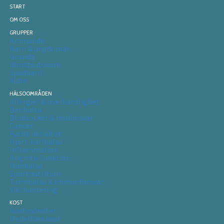
START
OM OSS
GRUPPER
Ammande
Barn & ungdomar
Gravida
Idrottsutövare
Spädbarn
Äldre
HÄLSOOMRÅDEN
Allergier & överkänslighet
Benhälsa
Blodsocker & insulinsvar
Cancer
Fysisk aktivitet
Hjärt-kärlhälsa
Inflammation
Kognitiv funktion
Munhälsa
Sportnutrition
Tarmhälsa & immunförsvar
Vikthantering
KOST
Kostmönster
Medelhavskost