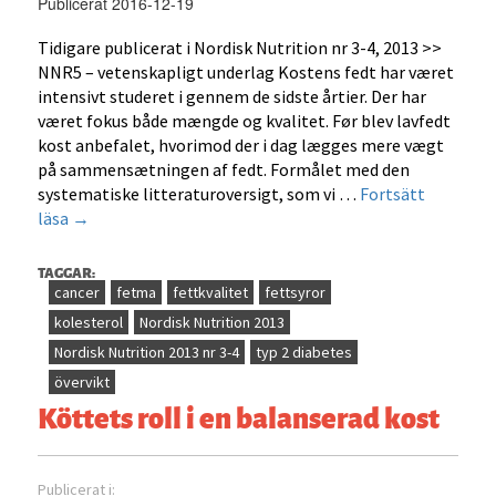
Publicerat 2016-12-19
Tidigare publicerat i Nordisk Nutrition nr 3-4, 2013 >>
NNR5 – vetenskapligt underlag Kostens fedt har været
intensivt studeret i gennem de sidste årtier. Der har
været fokus både mængde og kvalitet. Før blev lavfedt
kost anbefalet, hvorimod der i dag lægges mere vægt
på sammensætningen af fedt. Formålet med den
systematiske litteraturoversigt, som vi …
Fortsätt
Fedt
läsa
→
og
helbred
TAGGAR:
–
cancer
fetma
fettkvalitet
fettsyror
sammensætning
kolesterol
Nordisk Nutrition 2013
vigtigere
Nordisk Nutrition 2013 nr 3-4
typ 2 diabetes
end
övervikt
mængden
Köttets roll i en balanserad kost
Publicerat i: