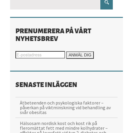
PRENUMERERA PÅ VÅRT
NYHETSBREV
SENASTE INLÄGGEN
Ätbeteenden och psykologiska faktorer –
påverkan på viktminskning vid behandling av
svår obesitas
Hälsosam nordisk kost och kost rik på
fleromättat fett med mindre kolhydrater –
effekter på leverfett vid typ 2-diabetes och