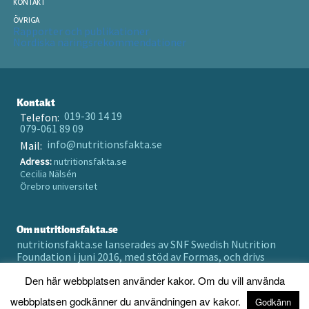
KONTAKT
ÖVRIGA
Rapporter och publikationer
Nordiska näringsrekommendationer
Kontakt
019-30 14 19
Telefon:
079-061 89 09
info@nutritionsfakta.se
Mail:
Adress:
nutritionsfakta.se
Cecilia Nälsén
Örebro universitet
Om nutritionsfakta.se
nutritionsfakta.se lanserades av SNF Swedish Nutrition
Foundation i juni 2016, med stöd av Formas, och drivs
numera av Örebro universitet holding AB.
Den här webbplatsen använder kakor. Om du vill använda
Prenumerera på vårt nyhetsbrev
webbplatsen godkänner du användningen av kakor.
Godkänn