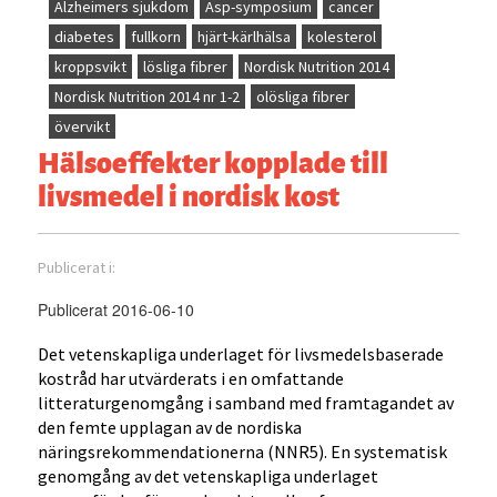
Alzheimers sjukdom
Asp-symposium
cancer
diabetes
fullkorn
hjärt-kärlhälsa
kolesterol
kroppsvikt
lösliga fibrer
Nordisk Nutrition 2014
Nordisk Nutrition 2014 nr 1-2
olösliga fibrer
övervikt
Hälsoeffekter kopplade till
livsmedel i nordisk kost
Publicerat i:
Publicerat 2016-06-10
Det vetenskapliga underlaget för livsmedelsbaserade
kostråd har utvärderats i en omfattande
litteraturgenomgång i samband med framtagandet av
den femte upplagan av de nordiska
näringsrekommendationerna (NNR5). En systematisk
genomgång av det vetenskapliga underlaget