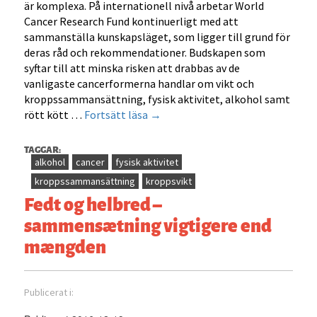
är komplexa. På internationell nivå arbetar World
Cancer Research Fund kontinuerligt med att
sammanställa kunskapsläget, som ligger till grund för
deras råd och rekommendationer. Budskapen som
syftar till att minska risken att drabbas av de
vanligaste cancerformerna handlar om vikt och
kroppssammansättning, fysisk aktivitet, alkohol samt
Mat
rött kött …
Fortsätt läsa
→
och
cancer
TAGGAR:
–
alkohol
cancer
fysisk aktivitet
aktuella
kroppssammansättning
kroppsvikt
rekommendationer
Fedt og helbred –
från
sammensætning vigtigere end
World
mængden
Cancer
Research
Fund
Publicerat i: