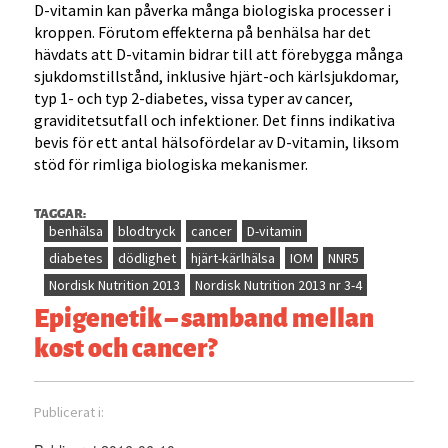
D-vitamin kan påverka många biologiska processer i
kroppen. Förutom effekterna på benhälsa har det
hävdats att D-vitamin bidrar till att förebygga många
sjukdomstillstånd, inklusive hjärt-och kärlsjukdomar,
typ 1- och typ 2-diabetes, vissa typer av cancer,
graviditetsutfall och infektioner. Det finns indikativa
bevis för ett antal hälsofördelar av D-vitamin, liksom
stöd för rimliga biologiska mekanismer.
TAGGAR:
benhälsa
blodtryck
cancer
D-vitamin
diabetes
dödlighet
hjärt-kärlhälsa
IOM
NNR5
Nordisk Nutrition 2013
Nordisk Nutrition 2013 nr 3-4
Epigenetik – samband mellan
kost och cancer?
Publicerat i: