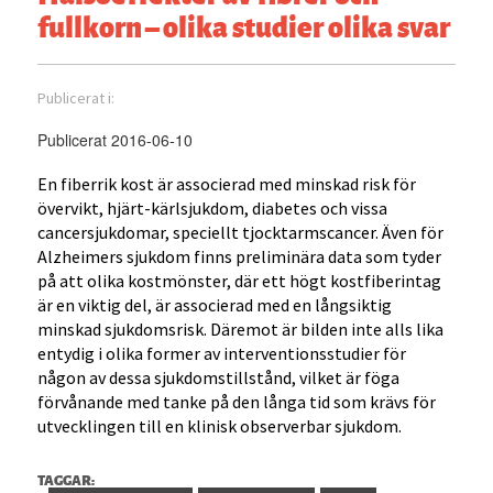
fullkorn – olika studier olika svar
Publicerat i:
Publicerat 2016-06-10
En fiberrik kost är associerad med minskad risk för
övervikt, hjärt-kärlsjukdom, diabetes och vissa
cancersjukdomar, speciellt tjocktarmscancer. Även för
Alzheimers sjukdom finns preliminära data som tyder
på att olika kostmönster, där ett högt kostfiberintag
är en viktig del, är associerad med en långsiktig
minskad sjukdomsrisk. Däremot är bilden inte alls lika
entydig i olika former av interventionsstudier för
någon av dessa sjukdomstillstånd, vilket är föga
förvånande med tanke på den långa tid som krävs för
utvecklingen till en klinisk observerbar sjukdom.
TAGGAR: