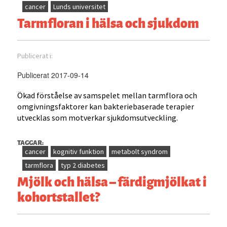
cancer
Lunds universitet
Tarmfloran i hälsa och sjukdom
Publicerat i:
Publicerat 2017-09-14
Ökad förståelse av samspelet mellan tarmflora och
omgivningsfaktorer kan bakteriebaserade terapier
utvecklas som motverkar sjukdomsutveckling.
TAGGAR:
cancer
kognitiv funktion
metabolt syndrom
tarmflora
typ 2 diabetes
Mjölk och hälsa – färdigmjölkat i
kohortstallet?