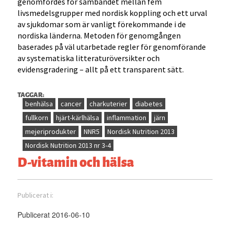
genomfördes för sambandet mellan fem
livsmedelsgrupper med nordisk koppling och ett urval
av sjukdomar som är vanligt förekommande i de
nordiska länderna. Metoden för genomgången
baserades på väl utarbetade regler för genomförande
av systematiska litteraturöversikter och
evidensgradering – allt på ett transparent sätt.
TAGGAR:
benhälsa
cancer
charkuterier
diabetes
fullkorn
hjärt-kärlhälsa
inflammation
järn
mejeriprodukter
NNR5
Nordisk Nutrition 2013
Nordisk Nutrition 2013 nr 3-4
D-vitamin och hälsa
Publicerat i:
Publicerat 2016-06-10