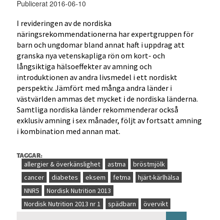
Publicerat 2016-06-10
I revideringen av de nordiska
näringsrekommendationerna har expertgruppen för
barn och ungdomar bland annat haft i uppdrag att
granska nya vetenskapliga rön om kort- och
långsiktiga hälsoeffekter av amning och
introduktionen av andra livsmedel i ett nordiskt
perspektiv. Jämfört med många andra länder i
västvärlden ammas det mycket i de nordiska länderna.
Samtliga nordiska länder rekommenderar också
exklusiv amning i sex månader, följt av fortsatt amning
i kombination med annan mat.
TAGGAR:
allergier & överkänslighet
astma
bröstmjölk
cancer
diabetes
eksem
fetma
hjärt-kärlhälsa
NNR5
Nordisk Nutrition 2013
Nordisk Nutrition 2013 nr 1
spädbarn
övervikt