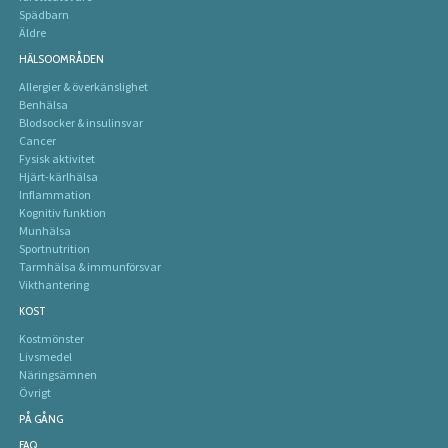
Spädbarn
Äldre
HÄLSOOMRÅDEN
Allergier & överkänslighet
Benhälsa
Blodsocker & insulinsvar
Cancer
Fysisk aktivitet
Hjärt-kärlhälsa
Inflammation
Kognitiv funktion
Munhälsa
Sportnutrition
Tarmhälsa & immunförsvar
Vikthantering
KOST
Kostmönster
Livsmedel
Näringsämnen
Övrigt
PÅ GÅNG
FAQ