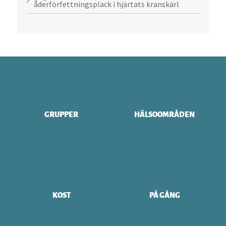
åderförfettningsplack i hjärtats kranskärl
GRUPPER
HÄLSOOMRÅDEN
KOST
PÅ GÅNG