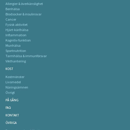
Allergier & överkänslighet
Benhälsa
Blodsocker & insulinsvar
Cancer
Fysisk aktivitet
Hjärt-kärlhälsa
Inflammation
Kognitiv funktion
Munhälsa
Sportnutrition
Tarmhälsa & immunförsvar
Vikthantering
KOST
Kostmönster
Livsmedel
Näringsämnen
Övrigt
PÅ GÅNG
FAQ
KONTAKT
ÖVRIGA