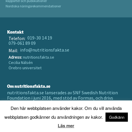
Rapporter och publikationer
Nordiska näringsrekommendationer
Kontakt
019-30 14 19
Telefon:
079-061 89 09
info@nutritionsfakta.se
Mail:
Adress:
nutritionsfakta.se
Cecilia Nälsén
Örebro universitet
Om nutritionsfakta.se
nutritionsfakta.se lanserades av SNF Swedish Nutrition
Foundation i juni 2016, med stöd av Formas, och drivs
numera av Örebro universitet holding AB.
Den här webbplatsen använder kakor. Om du vill använda
Prenumerera på vårt nyhetsbrev
webbplatsen godkänner du användningen av kakor.
Godkänn
Läs mer