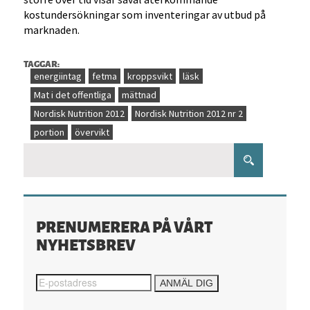
kostundersökningar som inventeringar av utbud på
marknaden.
TAGGAR:
energiintag
fetma
kroppsvikt
läsk
Mat i det offentliga
mättnad
Nordisk Nutrition 2012
Nordisk Nutrition 2012 nr 2
portion
övervikt
PRENUMERERA PÅ VÅRT
NYHETSBREV