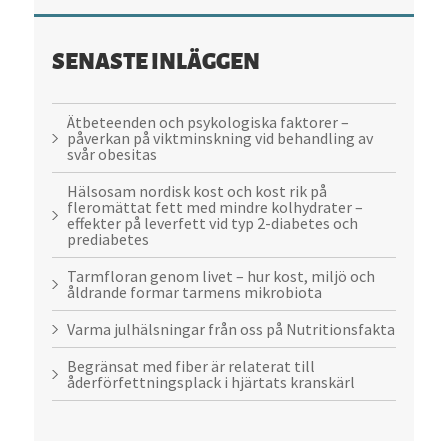
SENASTE INLÄGGEN
Ätbeteenden och psykologiska faktorer –
påverkan på viktminskning vid behandling av
svår obesitas
Hälsosam nordisk kost och kost rik på
fleromättat fett med mindre kolhydrater –
effekter på leverfett vid typ 2-diabetes och
prediabetes
Tarmfloran genom livet – hur kost, miljö och
åldrande formar tarmens mikrobiota
Varma julhälsningar från oss på Nutritionsfakta
Begränsat med fiber är relaterat till
åderförfettningsplack i hjärtats kranskärl