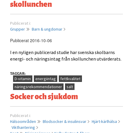
skollunchen
Publicerat i:
Grupper
Barn & ungdomar
Publicerat 2016-10-06
I en nyligen publicerad studie har svenska skolbarns
energi- och näringsintag från skollunchen utvärderats.
TAGGAR:
D-vitamin
energiintag
fettkvalitet
näringsrekommendationer
salt
Socker och sjukdom
Publicerat i:
Hälsoområden
Blodsocker & insulinsvar
Hjärt-kärlhälsa
Vikthantering