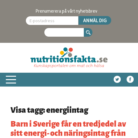
Prenumerera på vårt nyhetsbrev
Visa tagg: energiintag
Barn i Sverige får en tredjedel av
sitt energi- och näringsintag från