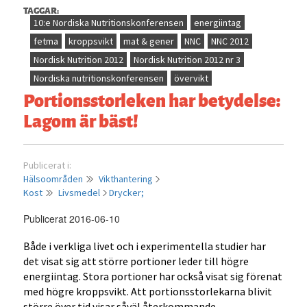
TAGGAR:
10:e Nordiska Nutritionskonferensen
energiintag
fetma
kroppsvikt
mat & gener
NNC
NNC 2012
Nordisk Nutrition 2012
Nordisk Nutrition 2012 nr 3
Nordiska nutritionskonferensen
övervikt
Portionsstorleken har betydelse:
Lagom är bäst!
Publicerat i:
Hälsoområden
Vikthantering
Kost
Livsmedel
Drycker;
Publicerat 2016-06-10
Både i verkliga livet och i experimentella studier har
det visat sig att större portioner leder till högre
energiintag. Stora portioner har också visat sig förenat
med högre kroppsvikt. Att portionsstorlekarna blivit
större över tid visar såväl återkommande