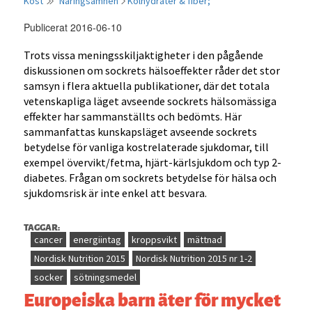
Kost
Näringsämnen
Kolhydrater & fiber;
Publicerat 2016-06-10
Trots vissa meningsskiljaktigheter i den pågående
diskussionen om sockrets hälsoeffekter råder det stor
samsyn i flera aktuella publikationer, där det totala
vetenskapliga läget avseende sockrets hälsomässiga
effekter har sammanställts och bedömts. Här
sammanfattas kunskapsläget avseende sockrets
betydelse för vanliga kostrelaterade sjukdomar, till
exempel övervikt/fetma, hjärt-kärlsjukdom och typ 2-
diabetes. Frågan om sockrets betydelse för hälsa och
sjukdomsrisk är inte enkel att besvara.
TAGGAR:
cancer
energiintag
kroppsvikt
mättnad
Nordisk Nutrition 2015
Nordisk Nutrition 2015 nr 1-2
socker
sötningsmedel
Europeiska barn äter för mycket