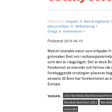
Publicerat i:
Grupper
Barn & ungdomar
Hälsoområden
Vikthantering
Övriga
Konferenser
Publicerat 2016-06-10
Med en isländsk natur som erbjuder fr
grönsaker året om i vulkanuppvärmda
som den är i dagsläget. Det är dock åt
förekomst av övervikt och fetma i de 
förebyggande strategier placeras hög
senaste 20 åren har förekomsten av öv
Europa.
TAGGAR:
10:e Nordiska Nutritionskonfer
Nordisk Nutrition 2012
Nordisk
övervikt