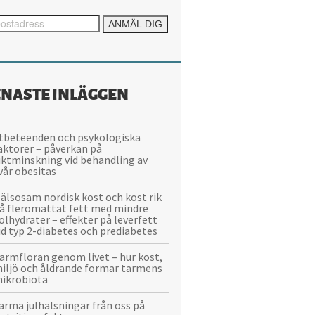
ENASTE INLÄGGEN
tbeteenden och psykologiska
aktorer – påverkan på
iktminskning vid behandling av
vår obesitas
älsosam nordisk kost och kost rik
å fleromättat fett med mindre
olhydrater – effekter på leverfett
id typ 2-diabetes och prediabetes
armfloran genom livet – hur kost,
iljö och åldrande formar tarmens
ikrobiota
arma julhälsningar från oss på