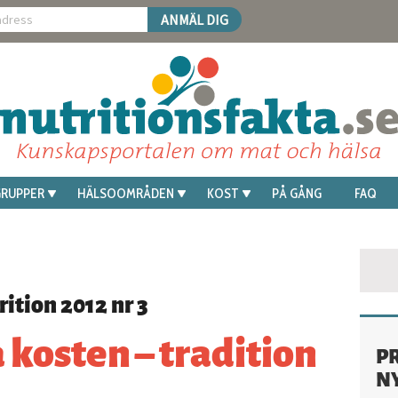
RUPPER
HÄLSOOMRÅDEN
KOST
PÅ GÅNG
FAQ
ition 2012 nr 3
kosten – tradition
P
N