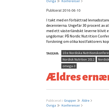
Övriga
Konferenser
Publicerat 2016-06-10
I takt med en förbättrad levnadsstan
decennierna. Ungefär 30 procent av all
med ett västerländskt leverne blivit 
ungdomar. På Nordic Nutrition Confere
forskning om olika kostfaktorers koppl
TAGGAR:
10:e Nordiska Nutritionskonfer
Nordisk Nutrition 2012
Nordisk
omega-3
Ældres ernær
Publicerat i:
Grupper
Äldre
Övriga
Konferenser