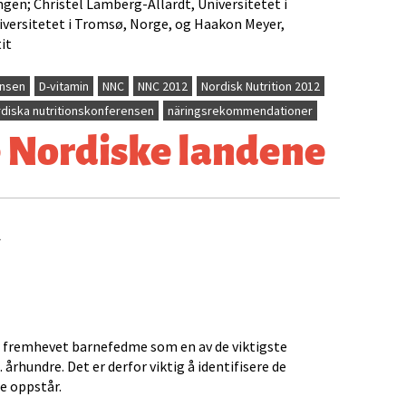
ngen; Christel Lamberg-Allardt, Universitetet i
niversitetet i Tromsø, Norge, og Haakon Meyer,
it
ensen
D-vitamin
NNC
NNC 2012
Nordisk Nutrition 2012
diska nutritionskonferensen
näringsrekommendationer
e Nordiske landene
 fremhevet barnefedme som en av de viktigste
 århundre. Det er derfor viktig å identifisere de
me oppstår.