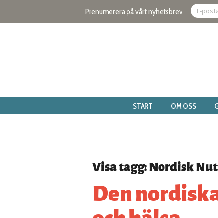
Prenumerera på vårt nyhetsbrev
START
OM OSS
G
Visa tagg: Nordisk Nutr
Den nordiska 
och hälsa