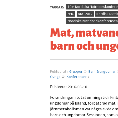
TAGGAR:
10:e Nordiska Nutritionskonfer
NNC
NNC 2012
Nordisk Nutri
Nordiska nutritionskonferensen
Mat, matvanor
barn och un
Publicerat i:
Grupper
Barn & ungdomar
Övriga
Konferenser
Publicerat 2016-06-10
Förändringar i total amningstid i Fin
ungdomar på Island, förbättrad mat i
järnmetabolismen var några av de om
barn och ungdomar. Sessionen, som om