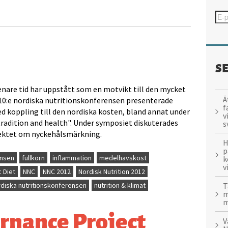
S
enare tid har uppstått som en motvikt till den mycket
Ä
10:e nordiska nutritionskonferensen presenterade
f
ed koppling till den nordiska kosten, bland annat under
v
tradition and health". Under symposiet diskuterades
s
ektet om nyckehålsmärkning.
H
p
ensen
fullkorn
inflammation
medelhavskost
k
v
 Diet
NNC
NNC 2012
Nordisk Nutrition 2012
T
diska nutritionskonferensen
nutrition & klimat
m
m
rnance Project
V