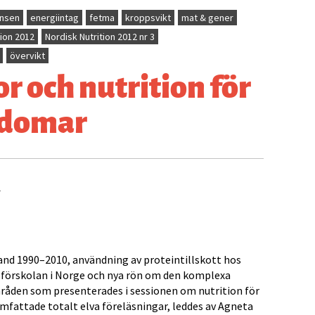
ensen
energiintag
fetma
kroppsvikt
mat & gener
tion 2012
Nordisk Nutrition 2012 nr 3
övervikt
 och nutrition för
gdomar
land 1990–2010, användning av proteintillskott hos
 förskolan i Norge och nya rön om den komplexa
råden som presenterades i sessionen om nutrition för
fattade totalt elva föreläsningar, leddes av Agneta