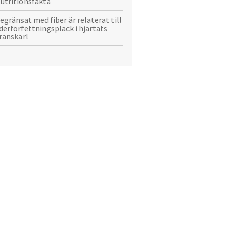
utritionsfakta
egränsat med fiber är relaterat till
derförfettningsplack i hjärtats
ranskärl