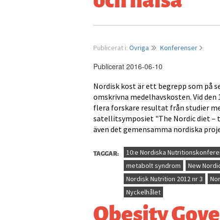
Publicerat i:
Övriga
Konferenser
Publicerat 2016-06-10
Nordisk kost är ett begrepp som på s
omskrivna medelhavskosten. Vid den 
flera forskare resultat från studier m
satellitsymposiet "The Nordic diet – 
även det gemensamma nordiska proj
TAGGAR:
10:e Nordiska Nutritionskonfer
metabolt syndrom
New Nordic
Nordisk Nutrition 2012 nr 3
Nor
Nyckelhålet
Obesity Gove