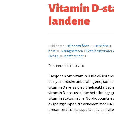
Vitamin D-sta
landene
Publicerat i:
Hälsoområden
Benhälsa
Kost
Näringsämnen
Fett;
Kolhydrater 
Övriga
Konferenser
Publicerat 2016-06-10
I sesjonen om vitamin D ble eksiste
de nye nordiske anbefalingene, som e
vitamin D i relasjon til helseutfall s
vitamin D-status i ulike befolkningsg
vitamin status in the Nordic countri
ekspertgruppen fra arbeidet med NNR
presenterte ulike aspekter av den vit