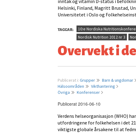
inntak og vitamin D-status i befolkni
Helsinki, Finland, Magritt Brustad, U
Universitetet i Oslo og Folkehelseinst
TAGGAR:
10:e Nordiska Nutritionskonfer
Nordisk Nutrition 2012 nr 3
Nor
Overvekt i d
Publicerat i:
Grupper
Barn & ungdomar
Hälsoområden
Vikthantering
Övriga
Konferenser
Publicerat 2016-06-10
Verdens helseorganisasjon (WHO) har
utfordringene for folkehelsen i det 21.
viktigste globale årsakene til at fed