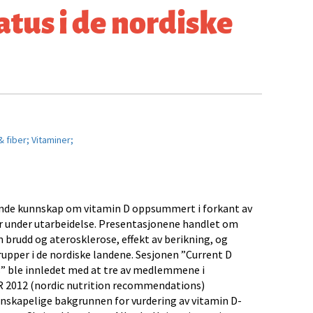
tus i de nordiske
& fiber;
Vitaminer;
rende kunnskap om vitamin D oppsummert i forkant av
r under utarbeidelse. Presentasjonene handlet om
om brudd og aterosklerose, effekt av berikning, og
rupper i de nordiske landene. Sesjonen ”Current D
es” ble innledet med at tre av medlemmene i
 2012 (nordic nutrition recommendations)
enskapelige bakgrunnen for vurdering av vitamin D-