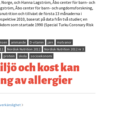
, Norge, och Hanna Lagström, Åbo center för barn- och
gström, Åbo center för barn- och ungdomsforskning,
snutrition och tillväxt de första 13 månaderna i
spektive 2010, baserat på data från två studier; en
ukdom som startade 1990 (Special Turku Coronary Risk
ensen
ammande
D-vitamin
järn
matvanor
12
Nordisk Nutrition 2012
Nordisk Nutrition 2012 nr 3
protein
skola
socioekonomi
ljö och kost kan
ng av allergier
överkänslighet