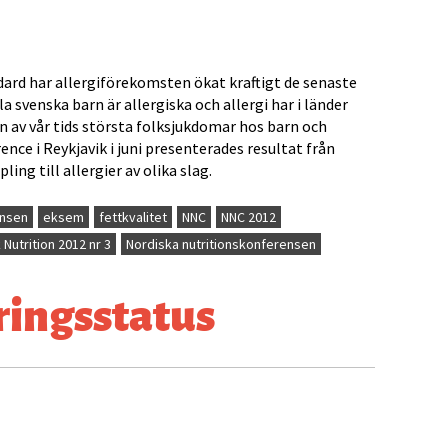
dard har allergiförekomsten ökat kraftigt de senaste
a svenska barn är allergiska och allergi har i länder
en av vår tids största folksjukdomar hos barn och
nce i Reykjavik i juni presenterades resultat från
ing till allergier av olika slag.
ensen
eksem
fettkvalitet
NNC
NNC 2012
 Nutrition 2012 nr 3
Nordiska nutritionskonferensen
ingsstatus