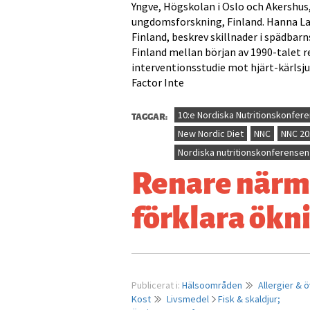
Yngve, Högskolan i Oslo och Akershus
ungdomsforskning, Finland. Hanna La
Finland, beskrev skillnader i spädbarn
Finland mellan början av 1990-talet re
interventionsstudie mot hjärt-kärlsj
Factor Inte
TAGGAR:
10:e Nordiska Nutritionskonfer
New Nordic Diet
NNC
NNC 20
Nordiska nutritionskonferensen
Renare närmi
förklara ökni
Publicerat i:
Hälsoområden
Allergier & 
Kost
Livsmedel
Fisk & skaldjur;