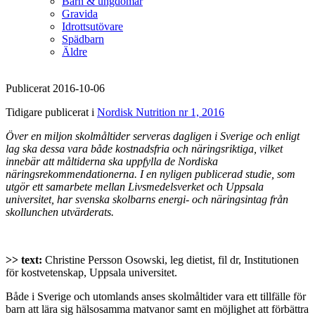
Barn & ungdomar
Gravida
Idrottsutövare
Spädbarn
Äldre
Publicerat 2016-10-06
Tidigare publicerat i
Nordisk Nutrition nr 1, 2016
Över en miljon skolmåltider serveras dagligen i Sverige och enligt
lag ska dessa vara både kostnadsfria och näringsriktiga, vilket
innebär att måltiderna ska uppfylla de Nordiska
näringsrekommendationerna. I en nyligen publicerad studie, som
utgör ett samarbete mellan Livsmedelsverket och Uppsala
universitet, har svenska skolbarns energi- och näringsintag från
skollunchen utvärderats.
>> text:
Christine Persson Osowski, leg dietist, fil dr, Institutionen
för kostvetenskap, Uppsala universitet.
Både i Sverige och utomlands anses skolmåltider vara ett tillfälle för
barn att lära sig hälsosamma matvanor samt en möjlighet att förbättra