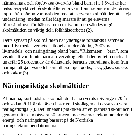
näringsintag och förebygga övervikt bland barn (1). I Sverige har
hälsoperspektivet på skolmåltiderna varit framträdande under årens
lopp. Från början var avsikten med att servera skolmåltider att stävja
undernäring, medan målet idag snarare är att ge eleverna
förutsättningar för hälsosamma matvanor och således utgör
skolmåltiden en viktig del i folkhälsoarbetet (2).
Detta synsätt på skolmåltiden har ytterligare förstärkts i samband
med Livsmedelsverkets nationella undersökning 2003 av
livsmedels- och näringsintag bland barn, ”Riksmaten – barn”, som
visade att vart femte barn är överviktigt eller lider av fetma och att
ungefär 25 procent av de deltagande barnens energiintag kom från
näringsfattiga livsmedel som till exempel godis, läsk, glass, snacks
och kakor (3).
Näringsriktiga skolmåltider
Allmänna, kostnadsfria skolmåltider har serverats i Sverige i 70 år
och sedan 2011 är det även inskrivet i skollagen att dessa ska vara
näringsriktiga (4). Det innebär i praktiken att en planerad skollunch i
genomsnitt ska motsvara 30 procent av elevernas rekommenderade
energi- och näringsintag baserat på de Nordiska
näringsrekommendationerna.