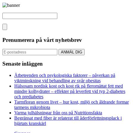
Prenumerera på vårt nyhetsbrev
Senaste inläggen
Ätbeteenden och psykologiska faktorer – påverkan på
viktminskning vid behandling av svår obesitas
Hälsosam nordisk kost och kost rik på fleromättat fett med
mindre kolhydrater – effekter på leverfett vid typ 2-diabetes
och prediabetes
Tarmfloran genom livet – hur kost, miljö och åldrande formar
tarmens mikrobiota
Varma julhälsningar från oss på Nutritionsfakta
Begränsat med fiber är relaterat till åderförfettningsplack i
hjärtats kranskärl