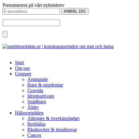
Prenumerera på vårt nyhetsbrev
Start
Om oss
Grupper
Ammande
Barn & ungdomar
Gravida
Idrottsutövare
Spädbarn
Äldre
Hälsoområden
Allergier & överkänslighet
Benhälsa
Blodsocker & insulinsvar
Cancer