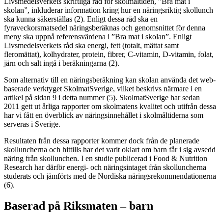
Livsmedelsverkets skriftliga råd för skolmåltiden, ”Bra mat i
skolan”, inkluderar information kring hur en näringsriktig skollunch
ska kunna säkerställas (2). Enligt dessa råd ska en
fyraveckorsmatsedel näringsberäknas och genomsnittet för denna
meny ska uppnå referensvärdena i ”Bra mat i skolan”. Enligt
Livsmedelsverkets råd ska energi, fett (totalt, mättat samt
fleromättat), kolhydrater, protein, fibrer, C-vitamin, D-vitamin, folat,
järn och salt ingå i beräkningarna (2).
Som alternativ till en näringsberäkning kan skolan använda det web-
baserade verktyget SkolmatSverige, vilket beskrivs närmare i en
artikel på sidan 9 i detta nummer (5). SkolmatSverige har sedan
2011 gett ut årliga rapporter om skolmatens kvalitet och utifrån dessa
har vi fått en överblick av näringsinnehållet i skolmåltiderna som
serveras i Sverige.
Resultaten från dessa rapporter kommer dock från de planerade
skolluncherna och hittills har det varit oklart om barn får i sig avsedd
näring från skollunchen. I en studie publicerad i Food & Nutrition
Research har därför energi- och näringsintaget från skolluncherna
studerats och jämförts med de Nordiska näringsrekommendationerna
(6).
Baserad på Riksmaten – barn