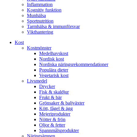
Inflammation
Kognitiv funktion
Munhälsa
Sportnutrition
Tarmhälsa & immunförsvar
Vikthantering
Kost
Kostmönster
Medelhavskost
Nordisk kost
Nordiska näringsrekommendationer
Populära dieter
Vegetarisk kost
Livsmedel
Drycker
Fisk & skaldjur
Frukt & bär
Grönsaker & baljväxter
Kött, fågel & ägg
Mejeriprodukter
Nötter & frön
Oljor & fetter
Spannmålsprodukter
Näringsämnen