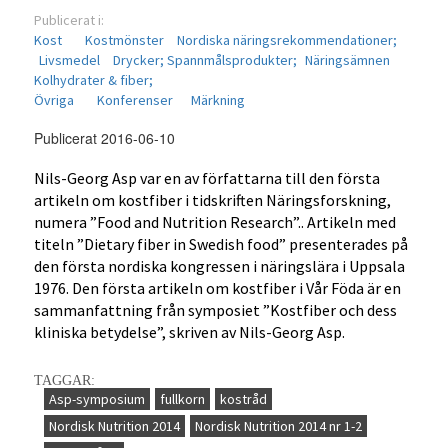
Publicerat i:
Kost
Kostmönster
Nordiska näringsrekommendationer;
Livsmedel
Drycker;
Spannmålsprodukter;
Näringsämnen
Kolhydrater & fiber;
Övriga
Konferenser
Märkning
Publicerat 2016-06-10
Nils-Georg Asp var en av författarna till den första
artikeln om kostfiber i tidskriften Näringsforskning,
numera ”Food and Nutrition Research”.. Artikeln med
titeln ”Dietary fiber in Swedish food” presenterades på
den första nordiska kongressen i näringslära i Uppsala
1976. Den första artikeln om kostfiber i Vår Föda är en
sammanfattning från symposiet ”Kostfiber och dess
kliniska betydelse”, skriven av Nils-Georg Asp.
TAGGAR:
Asp-symposium
fullkorn
kostråd
Nordisk Nutrition 2014
Nordisk Nutrition 2014 nr 1-2