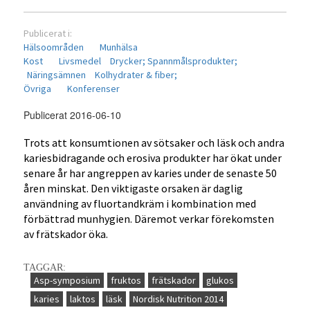
Publicerat i:
Hälsoområden
Munhälsa
Kost
Livsmedel
Drycker;
Spannmålsprodukter;
Näringsämnen
Kolhydrater & fiber;
Övriga
Konferenser
Publicerat 2016-06-10
Trots att konsumtionen av sötsaker och läsk och andra
kariesbidragande och erosiva produkter har ökat under
senare år har angreppen av karies under de senaste 50
åren minskat. Den viktigaste orsaken är daglig
användning av fluortandkräm i kombination med
förbättrad munhygien. Däremot verkar förekomsten
av frätskador öka.
TAGGAR:
Asp-symposium
fruktos
frätskador
glukos
karies
laktos
läsk
Nordisk Nutrition 2014