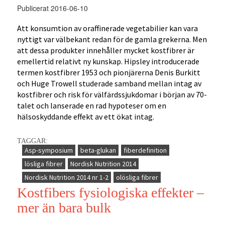
Publicerat 2016-06-10
Att konsumtion av oraffinerade vegetabilier kan vara
nyttigt var välbekant redan för de gamla grekerna. Men
att dessa produkter innehåller mycket kostfibrer är
emellertid relativt ny kunskap. Hipsley introducerade
termen kostfibrer 1953 och pionjärerna Denis Burkitt
och Huge Trowell studerade samband mellan intag av
kostfibrer och risk för välfärdssjukdomar i början av 70-
talet och lanserade en rad hypoteser om en
hälsoskyddande effekt av ett ökat intag.
TAGGAR:
Asp-symposium
beta-glukan
fiberdefinition
lösliga fibrer
Nordisk Nutrition 2014
Nordisk Nutrition 2014 nr 1-2
olösliga fibrer
Kostfibers fysiologiska effekter –
mer än bara bulk