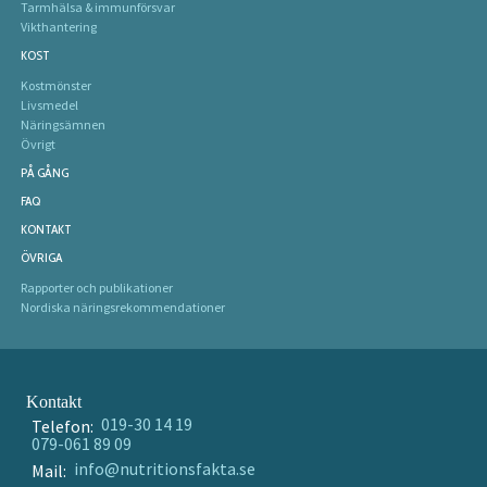
Tarmhälsa & immunförsvar
Vikthantering
KOST
Kostmönster
Livsmedel
Näringsämnen
Övrigt
PÅ GÅNG
FAQ
KONTAKT
ÖVRIGA
Rapporter och publikationer
Nordiska näringsrekommendationer
Kontakt
019-30 14 19
Telefon:
079-061 89 09
info@nutritionsfakta.se
Mail: