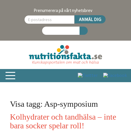
Prenumerera på vårt nyhetsbrev
Visa tagg: Asp-symposium
Kolhydrater och tandhälsa – inte
bara socker spelar roll!