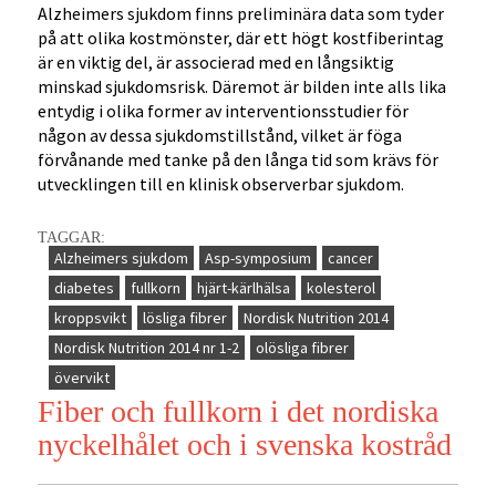
Alzheimers sjukdom finns preliminära data som tyder
på att olika kostmönster, där ett högt kostfiberintag
är en viktig del, är associerad med en långsiktig
minskad sjukdomsrisk. Däremot är bilden inte alls lika
entydig i olika former av interventionsstudier för
någon av dessa sjukdomstillstånd, vilket är föga
förvånande med tanke på den långa tid som krävs för
utvecklingen till en klinisk observerbar sjukdom.
TAGGAR:
Alzheimers sjukdom
Asp-symposium
cancer
diabetes
fullkorn
hjärt-kärlhälsa
kolesterol
kroppsvikt
lösliga fibrer
Nordisk Nutrition 2014
Nordisk Nutrition 2014 nr 1-2
olösliga fibrer
övervikt
Fiber och fullkorn i det nordiska
nyckelhålet och i svenska kostråd