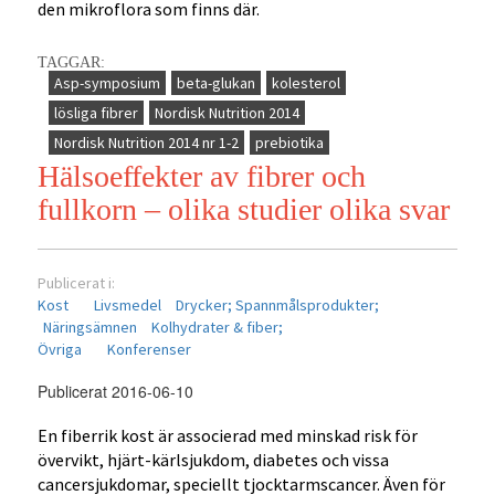
den mikroflora som finns där.
TAGGAR:
Asp-symposium
beta-glukan
kolesterol
lösliga fibrer
Nordisk Nutrition 2014
Nordisk Nutrition 2014 nr 1-2
prebiotika
Hälsoeffekter av fibrer och
fullkorn – olika studier olika svar
Publicerat i:
Kost
Livsmedel
Drycker;
Spannmålsprodukter;
Näringsämnen
Kolhydrater & fiber;
Övriga
Konferenser
Publicerat 2016-06-10
En fiberrik kost är associerad med minskad risk för
övervikt, hjärt-kärlsjukdom, diabetes och vissa
cancersjukdomar, speciellt tjocktarmscancer. Även för