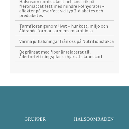
Hälsosam nordisk kost och kost rik på
fleromättat fett med mindre kolhydrater –
effekter på leverfett vid typ 2-diabetes och
prediabetes
Tarmfloran genom livet – hur kost, miljö och
åldrande formar tarmens mikrobiota
Varma julhälsningar från oss på Nutritionsfakta
Begränsat med fiber är relaterat till
åderförfettningsplack i hjärtats kranskärl
GRUPPER
HÄLSOOMRÅDEN