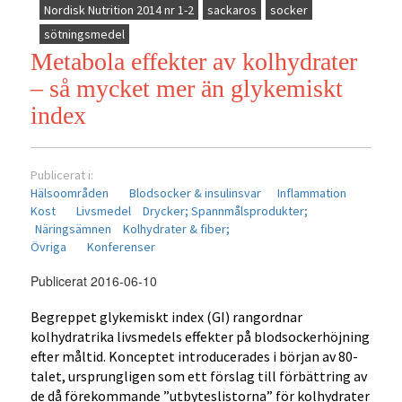
Nordisk Nutrition 2014 nr 1-2
sackaros
socker
sötningsmedel
Metabola effekter av kolhydrater
– så mycket mer än glykemiskt
index
Publicerat i:
Hälsoområden
Blodsocker & insulinsvar
Inflammation
Kost
Livsmedel
Drycker;
Spannmålsprodukter;
Näringsämnen
Kolhydrater & fiber;
Övriga
Konferenser
Publicerat 2016-06-10
Begreppet glykemiskt index (GI) rangordnar
kolhydratrika livsmedels effekter på blodsockerhöjning
efter måltid. Konceptet introducerades i början av 80-
talet, ursprungligen som ett förslag till förbättring av
de då förekommande ”utbyteslistorna” för kolhydrater