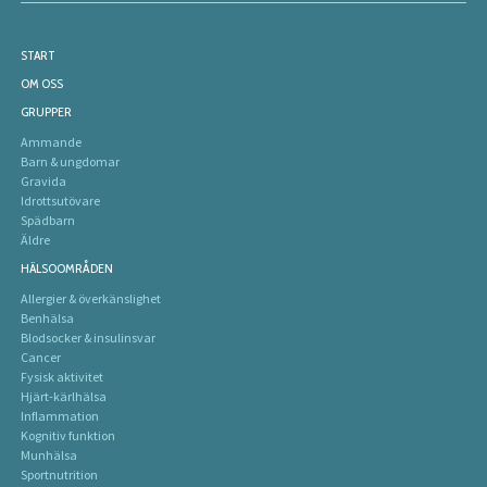
START
OM OSS
GRUPPER
Ammande
Barn & ungdomar
Gravida
Idrottsutövare
Spädbarn
Äldre
HÄLSOOMRÅDEN
Allergier & överkänslighet
Benhälsa
Blodsocker & insulinsvar
Cancer
Fysisk aktivitet
Hjärt-kärlhälsa
Inflammation
Kognitiv funktion
Munhälsa
Sportnutrition