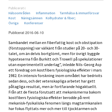
Publicerat i:
Hälsoområden
Inflammation
Tarmhälsa & immunförsvar
Kost
Näringsämnen
Kolhydrater & fiber;
Övriga
Konferenser
Publicerat 2016-06-10
Sambandet mellan en fiberfattig kost och obstipation
(förstoppning) var välkänt från studier på 20- och 30-
talet, om än delvis bortglömt, men för övrigt byggde
hypoteserna från Burkitt och Trowell på spekulationer
utan experimentellt underlag”, inledde Nils-Georg Asp
ett föredrag om kostfibers fysiologiska effekter i mars
1982. En intensiv forskning inom området har bedrivits
sedan dess, och det vetenskapliga arbetet har gett
påtagliga resultat, men är fortfarande högaktuellt.
Från att de flesta förutsatt att mekanismerna bakom
kostfibers fysiologiska effekter berodde på rent
mekanisk-fysikaliska fenomen längs magtarmkanalen
har fokus flyttats mer och mer till tjocktarmen och