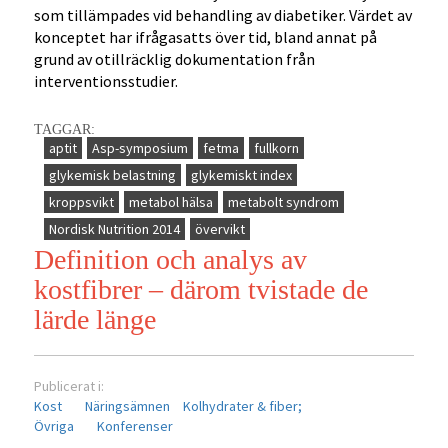
som tillämpades vid behandling av diabetiker. Värdet av
konceptet har ifrågasatts över tid, bland annat på
grund av otillräcklig dokumentation från
interventionsstudier.
TAGGAR:
aptit
Asp-symposium
fetma
fullkorn
glykemisk belastning
glykemiskt index
kroppsvikt
metabol hälsa
metabolt syndrom
Nordisk Nutrition 2014
övervikt
Definition och analys av
kostfibrer – därom tvistade de
lärde länge
Publicerat i:
Kost
Näringsämnen
Kolhydrater & fiber;
Övriga
Konferenser