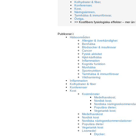
Kolhydrater & fiber,
Konferenser,
Kost,
Näringsämnen,
Tarmhälsa & immunförsvar,
Övriga,
>> Kostfibers fysiologiska effekter – mer än
Publicerat i:
Hälsoområden
Allergier & överkänslighet
Benhälsa
Blodsocker & insulinsvar
Cancer
Fysisk aktivitet
Hjärt-kärlhälsa
Inflammation
Kognitiv funktion
Munhälsa
Sportnutrition
Tarmhälsa & immunförsvar
Vikthantering
Inflammation
Kolhydrater & fiber
Konferenser
Kost
Kostmönster
Medelhavskost;
Nordisk kost;
Nordiska näringsrekommendat
Populära dieter;
Vegetarisk kost;
Medelhavskost
Nordisk kost
Nordiska näringsrekommendationer
Populära dieter
Vegetarisk kost
Livsmedel
Drycker;