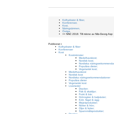
Kolhydrater & fiber,
Konferenser,
Kost,
Näringsämnen,
Övriga,
>> NNC 2016: Till minne av Nils-Georg Asp: 
Publicerat i:
Kolhydrater & fiber
Konferenser
Kost
Kostmönster
Medelhavskost;
Nordisk kost;
Nordiska näringsrekommendat
Populära dieter;
Vegetarisk kost;
Medelhavskost
Nordisk kost
Nordiska näringsrekommendationer
Populära dieter
Vegetarisk kost
Livsmedel
Drycker;
Fisk & skaldjur;
Frukt & bär;
Grönsaker & baljväxter;
Kött, fågel & ägg;
Mejeriprodukter;
Nötter & frön;
Oljor & fetter;
Spannmålsprodukter;
Drycker