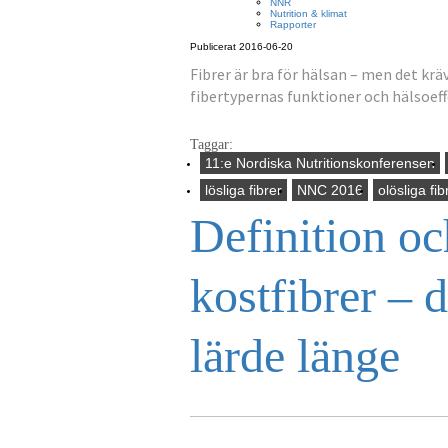
NNR
Nutrition & klimat
Rapporter
Publicerat 2016-06-20
Fibrer är bra för hälsan – men det krä
fibertypernas funktioner och hälsoeff
Taggar:
11:e Nordiska Nutritionskonferensen
lösliga fibrer
NNC 2016
olösliga fib
Definition oc
kostfibrer – 
lärde länge