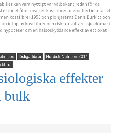
bilier kan vara nyttigt var välbekant redan för de
er innehåller mycket kostfibrer är emellertid relativt
rmen kostfibrer 1953 och pionjärerna Denis Burkitt och
n intag av kostfibrer och risk för välfärdssjukdomar i
ad hypoteser om en hälsoskyddande effekt av ett ökat
efinition
lösliga fibrer
Nordisk Nutrition 2014
a fibrer
siologiska effekter
a bulk