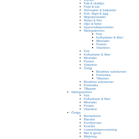
Fisk & skaldjur
Frukt & bär
Grönsaker & baljväxter
Kött, fågel & ägg
Mejeriprodukter
Nötter & frön
Oljor & fetter
Spannmålsprodukter
Näringsämnen
Fett;
Kolhydrater & fiber;
Mineraler;
Protein;
Vitaminer;
Fett
Kolhydrater & fiber
Mineraler
Protein
Vitaminer
Övrigt
Bioaktiva substanser;
Probiotika;
Tillsatser;
Bioaktiva substanser
Probiotika
Tillsatser
Näringsämnen
Fett
Kolhydrater & fiber
Mineraler
Protein
Vitaminer
Övriga
Biomarkörer
Blandat
Konferenser
Kostråd
Livsmedelsprocessning
Mat & gener
Märkning