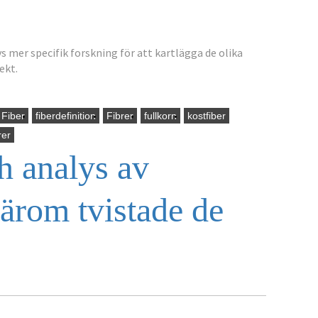
vs mer specifik forskning för att kartlägga de olika
ekt.
Fiber
fiberdefinition
Fibrer
fullkorn
kostfiber
rer
h analys av
därom tvistade de