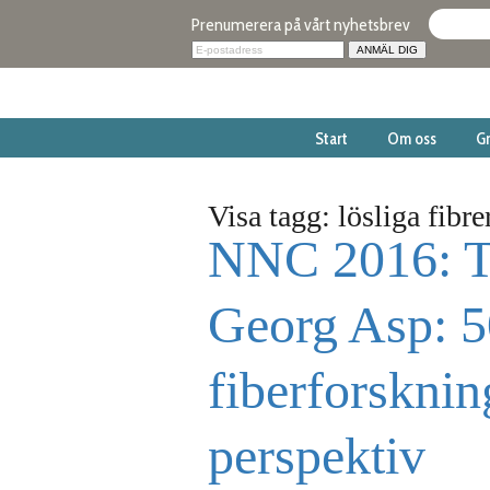
Prenumerera på vårt nyhetsbrev
Start
Om oss
G
Visa tagg: lösliga fibre
NNC 2016: Ti
Georg Asp: 5
fiberforsknin
perspektiv