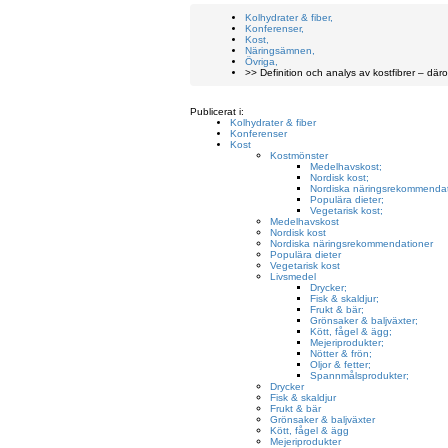
Kolhydrater & fiber,
Konferenser,
Kost,
Näringsämnen,
Övriga,
>> Definition och analys av kostfibrer – där
Publicerat i:
Kolhydrater & fiber
Konferenser
Kost
Kostmönster
Medelhavskost;
Nordisk kost;
Nordiska näringsrekommendat
Populära dieter;
Vegetarisk kost;
Medelhavskost
Nordisk kost
Nordiska näringsrekommendationer
Populära dieter
Vegetarisk kost
Livsmedel
Drycker;
Fisk & skaldjur;
Frukt & bär;
Grönsaker & baljväxter;
Kött, fågel & ägg;
Mejeriprodukter;
Nötter & frön;
Oljor & fetter;
Spannmålsprodukter;
Drycker
Fisk & skaldjur
Frukt & bär
Grönsaker & baljväxter
Kött, fågel & ägg
Mejeriprodukter