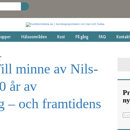
rupper
Hälsoområden
Kost
På gång
FAQ
Kontakt
r
ll minne av Nils-
0 år av
Pr
g – och framtidens
ny