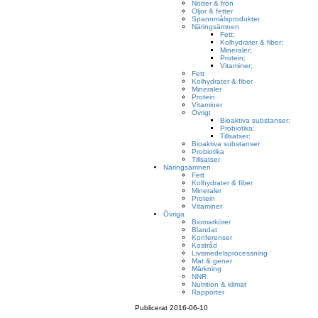
Nötter & frön
Oljor & fetter
Spannmålsprodukter
Näringsämnen
Fett;
Kolhydrater & fiber;
Mineraler;
Protein;
Vitaminer;
Fett
Kolhydrater & fiber
Mineraler
Protein
Vitaminer
Övrigt
Bioaktiva substanser;
Probiotika;
Tillsatser;
Bioaktiva substanser
Probiotika
Tillsatser
Näringsämnen
Fett
Kolhydrater & fiber
Mineraler
Protein
Vitaminer
Övriga
Biomarkörer
Blandat
Konferenser
Kostråd
Livsmedelsprocessning
Mat & gener
Märkning
NNR
Nutrition & klimat
Rapporter
Publicerat 2016-06-10