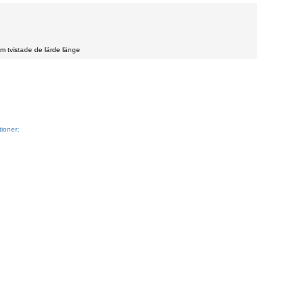
om tvistade de lärde länge
ioner;