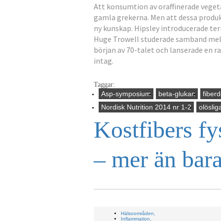
Att konsumtion av oraffinerade vegeta
gamla grekerna. Men att dessa produkt
ny kunskap. Hipsley introducerade te
Huge Trowell studerade samband mella
början av 70-talet och lanserade en r
intag.
Taggar:
Asp-symposium
beta-glukan
fiberd
Nordisk Nutrition 2014 nr 1-2
olöslig
Kostfibers fy
– mer än bar
Hälsoområden,
Inflammation,