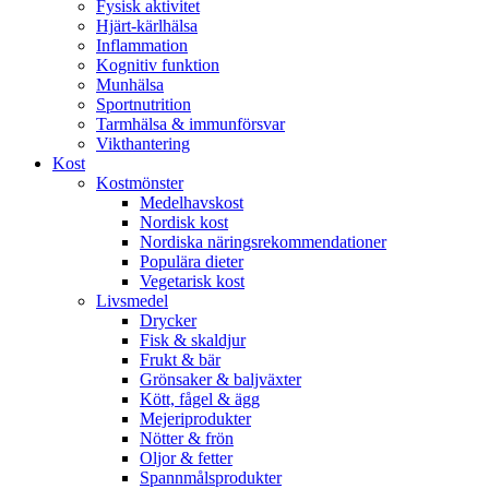
Fysisk aktivitet
Hjärt-kärlhälsa
Inflammation
Kognitiv funktion
Munhälsa
Sportnutrition
Tarmhälsa & immunförsvar
Vikthantering
Kost
Kostmönster
Medelhavskost
Nordisk kost
Nordiska näringsrekommendationer
Populära dieter
Vegetarisk kost
Livsmedel
Drycker
Fisk & skaldjur
Frukt & bär
Grönsaker & baljväxter
Kött, fågel & ägg
Mejeriprodukter
Nötter & frön
Oljor & fetter
Spannmålsprodukter