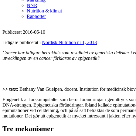
NNR
Nutrition & klimat
Rapporter
Publicerat 2016-06-10
Tidigare publicerat i
Nordisk Nutrition nr 1, 2013
Cancer har tidigare betraktats som resultatet av genetiska defekter i en
utvecklingen av en cancer förklaras av epigenetik?
>> text:
Bethany Van Guelpen, docent. Institution för medicinsk biov
Epigenetik är forskningsfältet som berör förändringar i genuttryck s
DNA-strängen. Epigenetiska förändringar, ibland kallade epimutationer,
epimutationer vid celldelning, och på så sätt betraktas de som perman
mutationer. Det gör att epigenetik är mycket intressant i jakten efter n
Tre mekanismer