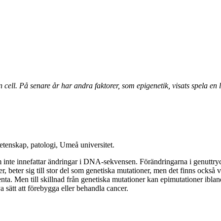
 cell. På senare år har andra faktorer, som epigenetik, visats spela en l
etenskap, patologi, Umeå universitet.
om inte innefattar ändringar i DNA-sekvensen. Förändringarna i genuttr
 beter sig till stor del som genetiska mutationer, men det finns också v
enta. Men till skillnad från genetiska mutationer kan epimutationer ibla
ya sätt att förebygga eller behandla cancer.