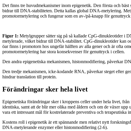
Det finns tre huvudmekanismer inom epigenetik. Den första och bäst 
bidrar till DNA-stabiliteten. Detta kallas global DNA-metylering. Mety
promotormetylering och fungerar som en av-/på-knapp för genuttryck (
Figur 1:
Metylgrupper sätter sig på så kallade CpG-dinukleotider i D
metylerade, vilket bidrar till DNA-stabilitet. CpG-dinukleotider kan 
öar finns i promotorn hos ungefär hälften av alla gener och är ofta o
promotormetylering har stora konsekvenser för genuttryck i cellen.
Den andra epigenetiska mekanismen, histonmodifiering, påverkar DNA-
Den tredje mekanismen, icke-kodande RNA, påverkar steget efter gena
hindrar translation till protein.
Förändringar sker hela livet
Epigenetiska förändringar sker i kroppens celler under hela livet, från f
identiska, samt att de blir mer olika med åldern och om de växer upp 
vara ett intressant mål för kostrelaterade preventiva och terapeutiska 
Kostens roll i epigenetik är ett spännande men relativt nytt forsknings
DNA-metylerande enzymer eller histonmodifiering (2-6).