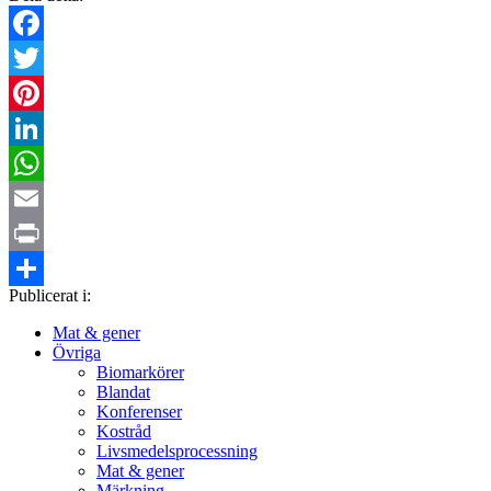
Facebook
Twitter
Pinterest
LinkedIn
WhatsApp
Email
Print
Publicerat i:
Dela
Mat & gener
Övriga
Biomarkörer
Blandat
Konferenser
Kostråd
Livsmedelsprocessning
Mat & gener
Märkning