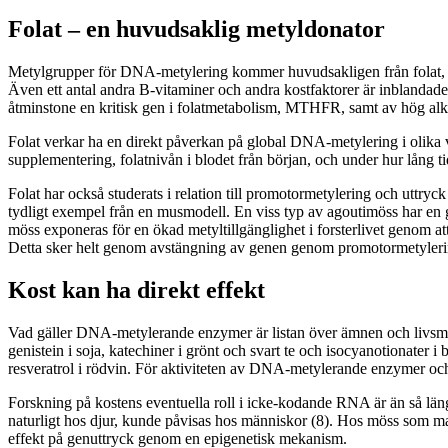
Folat – en huvudsaklig metyldonator
Metylgrupper för DNA-metylering kommer huvudsakligen från folat, ett
Även ett antal andra B-vitaminer och andra kostfaktorer är inblandade 
åtminstone en kritisk gen i folatmetabolism, MTHFR, samt av hög alk
Folat verkar ha en direkt påverkan på global DNA-metylering i olika vä
supplementering, folatnivån i blodet från början, och under hur lång ti
Folat har också studerats i relation till promotormetylering och uttryck
tydligt exempel från en musmodell. En viss typ av agoutimöss har en
möss exponeras för en ökad metyltillgänglighet i forsterlivet genom a
Detta sker helt genom avstängning av genen genom promotormetyleri
Kost kan ha direkt effekt
Vad gäller DNA-metylerande enzymer är listan över ämnen och livsmed
genistein i soja, katechiner i grönt och svart te och isocyanotionater
resveratrol i rödvin. För aktiviteten av DNA-metylerande enzymer oc
Forskning på kostens eventuella roll i icke-kodande RNA är än så länge
naturligt hos djur, kunde påvisas hos människor (8). Hos möss som m
effekt på genuttryck genom en epigenetisk mekanism.