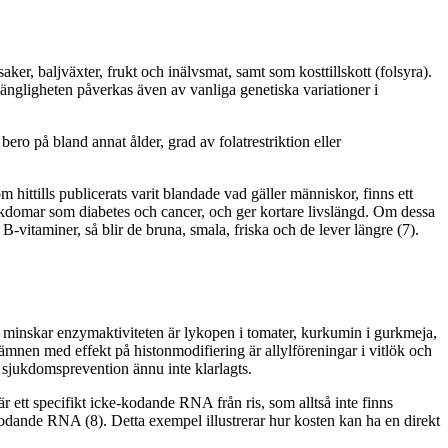
, baljväxter, frukt och inälvsmat, samt som kosttillskott (folsyra).
gängligheten påverkas även av vanliga genetiska variationer i
ro på bland annat ålder, grad av folatrestriktion eller
m hittills publicerats varit blandade vad gäller människor, finns ett
ukdomar som diabetes och cancer, och ger kortare livslängd. Om dessa
vitaminer, så blir de bruna, smala, friska och de lever längre (7).
minskar enzymaktiviteten är lykopen i tomater, kurkumin i gurkmeja,
 ämnen med effekt på histonmodifiering är allylföreningar i vitlök och
sjukdomsprevention ännu inte klarlagts.
 ett specifikt icke-kodande RNA från ris, som alltså inte finns
dande RNA (8). Detta exempel illustrerar hur kosten kan ha en direkt