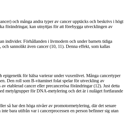
alcancer) och många andra typer av cancer upptäcks och beskrivs i högt
ska förändringar, kan utnyttjas för att förebygga utvecklingen av
lan individer. Förhållanden i livmodern och under barnets tidiga
es, och sannolikt även cancer (10, 11). Denna effekt, som kallas
ch epigenetik för hälsa varierar under vuxenlivet. Många cancertyper
en. Den roll som B-vitaminet folat spelar för utveckling av
av etablerad cancer eller precancerösa förändringar (12). Just detta
ra med metylgrupper för DNA-metylering och det är i nuläget fortfarande
ller så har den höga nivåer av promotormetylering, där det senare
inte bara utifrån var i cancerprocessen en person befinner sig utan