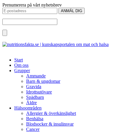
Prenumerera på vårt nyhetsbrev
Start
Om oss
Grupper
Ammande
Barn & ungdomar
Gravida
Idrottsutövare
Spädbarn
Äldre
Hälsoområden
Allergier & överkänslighet
Benhälsa
Blodsocker & insulinsvar
Cancer