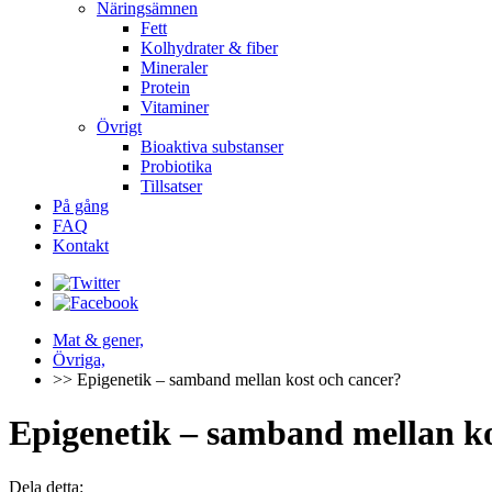
Näringsämnen
Fett
Kolhydrater & fiber
Mineraler
Protein
Vitaminer
Övrigt
Bioaktiva substanser
Probiotika
Tillsatser
På gång
FAQ
Kontakt
Mat & gener,
Övriga,
>> Epigenetik – samband mellan kost och cancer?
Epigenetik – samband mellan ko
Dela detta: