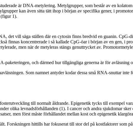
studerade är DNA-metylering. Metylgrupper, som består av en kolatom 
lgrupper kan även sitta tätt ihop i början av specifika gener, i promotor
figur 1).
NA, det vill säga ställen där en cytosin finns bredvid en guanin. CpG-
också finnas koncentrerade i så kallade CpG-öar i början av en gen, i p
metylerade, men när de metyleras stängs genuttrycket av. Promotormetyle
paketeringen, och därmed hur tillgängliga generna är för avläsning o
vläsningen. Som namnet antyder kodar dessa små RNA-snuttar inte för 
osterutveckling till normalt åldrande. Epigenetik tycks till exempel vara 
under olika levnadsförhållanden (1). I cancer och andra sjukdomar sker
insatser, men först måste förhållandet mellan kost och epigenetik klargöra
fält. Forskningen hittills har fokuserat till stor del på kostfaktorer so