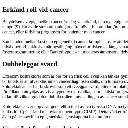
Erkänd roll vid cancer
Betydelsen av epigenetik i cancer är idag väl erkänd, och nya epigenet
tempo (9). En av de stora utmaningarna framöver blir att klargöra om ol
cancer, eller förbättra prognosen för patienter med cancer.
Sambanden mellan kost och epigenetik i cancer kompliceras av att det s
tillväxtperiod, inklusive näringstillgång, påverkar risken att långt se
fosterprogrammering eller Barkerhypotesen, medieras åtminstone delv
Dubbeleggat svärd
Eftersom kostfaktorer som är bra för en frisk cell även kan tänkas gyn
tar tiotals år att utvecklas innan cancerdiagnosen ställs, om tumören 
kolorektalcancer har beskrivits som ett tveeggat svärd, eftersom folat
förhållande utnyttjas av vissa typer av cytostatika, som faktiskt funge
oklart till vilken grad den dubbla rollen i utvecklingen av cancer som 
Kolorektalcancer uppvisar generellt sett ett av två typiska DNA-metyl
kallas för CpG-island methylator phenotype (CIMP). Detta väcker fråga
även på de specifika epigenetiska egenskaperna hos tumören.