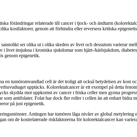
iska förändringar relaterade till cancer i tjock- och ändtarm (kolorekt
ika kostfaktorer, genom att förhindra eller reversera kritiska epigeneti
annolikt ser olika ut i olika skeden av livet och dessutom varierar mel
nare i livet insjukna i kroniska sjukdomar som hjärt-/kärlsjukdom, diabet
is genom epigenetik.
na en tumöromvandlad cell är det troligt att också betydelsen av kost o
överhuvudtaget upptäcks. Kolorektalcancer är ett exempel på detta fenom
 tycks skydda mot uppkomst av cancer i friska celler men gynna progress 
rar som antifolater. Folat har dock fler roller i cellen än att enbart bid
beror på just epigenetik.
eringsmönster. Antingen har tumören låga nivåer av global metylering e
n om de kostrelaterade riskfaktorerna för kolorektalcancer kan variera 