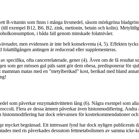
 B-vitamin som finns i många livsmedel, såsom mörkgröna bladgrönsaker
(till exempel B12, B6, B2, zink, metionin, betain och kolin). Metyltill
oholkonsumption, i båda fall genom minskade folatnivåer.
vnader, men evidensen är inte helt konsekventa (4, 5). Effekten tycks be
d folattillgången antingen är reducerad eller supplementeras.
 av specifika, ofta cancerrelaterade, gener (4). Även om de få resultat so
 gen som ger mössen gul päls samt gör dem obesa, predisponerar för sj
tt mamman matas med en ”metylberikad” kost, berikad med bland annat B-
ng!
el som påverkar enzymaktivititeten lång (6). Några exempel som alla 
 i broccoli. Flera av dessa ämnen påverkar även histonmodifiering. Andra
h histonmodifiering har dock relevansen för kostrekommendationer och 
 mycket begränsad. Ett intressant fynd har dock nyligen publicerats där
atades med ris påverkades dessutom fettmetabolismen av samma icke-ko