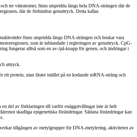
och tre väteatomer, finns utspridda längs hela DNA-strängen där de
regionen, där de förhindrar genuttryck. Detta kallas
dinukleotider finns utspridda längs DNA-strängen och brukar vara
romotorregionen, som är inblandade i regleringen av genuttryck. CpG-
ring fungerar alltså som en av-/på-knapp för genen, och ändringar i
ch uttryck.
ett protein, utan fäster istället på en kodande mRNA-sträng och
en del av förklaringen till varför enäggstvillingar inte är helt
 däremot skadliga epigenetiska förändringar. Sådana förändringar kan
s.
m påverkar tillgången av metylgrupper för DNA-metylering, aktiviteten av