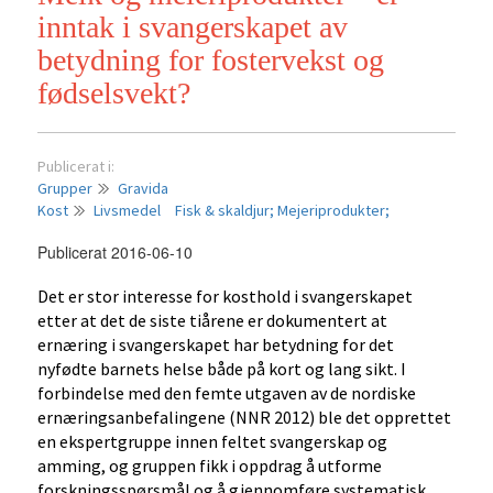
inntak i svangerskapet av
betydning for fostervekst og
fødselsvekt?
Publicerat i:
Grupper
Gravida
Kost
Livsmedel
Fisk & skaldjur;
Mejeriprodukter;
Publicerat 2016-06-10
Det er stor interesse for kosthold i svangerskapet
etter at det de siste tiårene er dokumentert at
ernæring i svangerskapet har betydning for det
nyfødte barnets helse både på kort og lang sikt. I
forbindelse med den femte utgaven av de nordiske
ernæringsanbefalingene (NNR 2012) ble det opprettet
en ekspertgruppe innen feltet svangerskap og
amming, og gruppen fikk i oppdrag å utforme
forskningsspørsmål og å gjennomføre systematisk