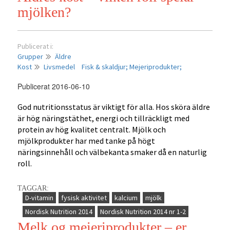
mjölken?
Publicerat i:
Grupper
Äldre
Kost
Livsmedel
Fisk & skaldjur;
Mejeriprodukter;
Publicerat 2016-06-10
God nutritionsstatus är viktigt för alla. Hos sköra äldre
är hög näringstäthet, energi och tillräckligt med
protein av hög kvalitet centralt. Mjölk och
mjölkprodukter har med tanke på högt
näringsinnehåll och välbekanta smaker då en naturlig
roll.
TAGGAR:
D-vitamin
fysisk aktivitet
kalcium
mjölk
Nordisk Nutrition 2014
Nordisk Nutrition 2014 nr 1-2
Melk og meieriprodukter – er