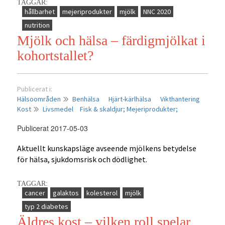
TAGGAR:
NNC
hållbarhet
mejeriprodukter
mjölk
NNC 2020
2020:
nutrition
Dairy
Mjölk och hälsa – färdigmjölkat i
in
kohortstallet?
a
modern
and
sustainable
Publicerat i:
diet
Hälsoområden
Benhälsa
Hjärt-kärlhälsa
Vikthantering
Kost
Livsmedel
Fisk & skaldjur;
Mejeriprodukter;
Publicerat 2017-05-03
Aktuellt kunskapsläge avseende mjölkens betydelse
för hälsa, sjukdomsrisk och dödlighet.
TAGGAR:
cancer
galaktos
kolesterol
mjölk
typ 2 diabetes
Äldres kost – vilken roll spelar