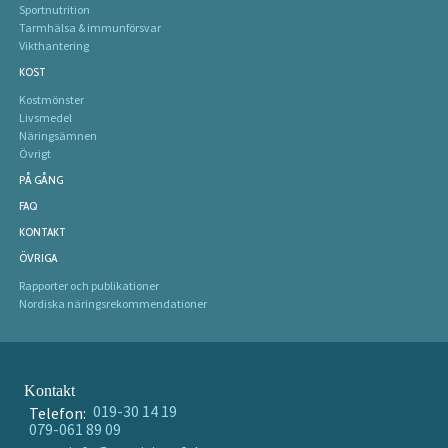
Sportnutrition
Tarmhälsa & immunförsvar
Vikthantering
KOST
Kostmönster
Livsmedel
Näringsämnen
Övrigt
PÅ GÅNG
FAQ
KONTAKT
ÖVRIGA
Rapporter och publikationer
Nordiska näringsrekommendationer
Kontakt
019-30 14 19
Telefon:
079-061 89 09