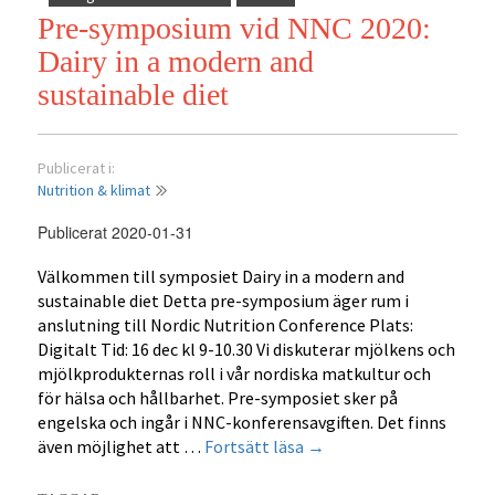
Lancet
Pre-symposium vid NNC 2020:
i
nordiskt
Dairy in a modern and
perspektiv
sustainable diet
Publicerat i:
Nutrition & klimat
Publicerat 2020-01-31
Välkommen till symposiet Dairy in a modern and
sustainable diet Detta pre-symposium äger rum i
anslutning till Nordic Nutrition Conference Plats:
Digitalt Tid: 16 dec kl 9-10.30 Vi diskuterar mjölkens och
mjölkprodukternas roll i vår nordiska matkultur och
för hälsa och hållbarhet. Pre-symposiet sker på
engelska och ingår i NNC-konferensavgiften. Det finns
Pre-
även möjlighet att …
Fortsätt läsa
→
symposium
vid