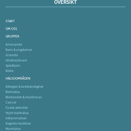
ÖVERSIKT
START
OM OSS
GRUPPER
Ammande
Barn & ungdomar
Gravida
Idrottsutövare
Spädbarn
Äldre
HÄLSOOMRÅDEN
Allergier & överkänslighet
Benhälsa
Blodsocker & insulinsvar
Cancer
Fysisk aktivitet
Hjärt-kärlhälsa
Inflammation
Kognitiv funktion
Munhälsa