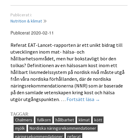
Publicerat i:
Nutrition & klimat
Publicerat 2020-02-11
Referat EAT-Lancet-rapporten är ett unikt bidrag till
utvecklingen inom mat- hälsa- och
hållbarhetsområdet, men hur bokstavligt bör den
tolkas? Definitionen av en hälsosam kost inom ett
hållbart livsmedelssystem på nordisk nivå måste utgå
från våra nordiska förhållanden, där de nordiska
näringsrekommendationerna (NNR) som är baserade
på den samlade vetenskapen kring kost och hälsa
Mat,
utgör utgångspunkten. …
Fortsätt läsa
→
hälsa
och
TAGGAR:
hållbarhet
Chalmers
fullkorn
hållbarhet
klimat
kött
–
mjölk
Nordiska näringsrekommendationer
EAT-
näringsekommendationer
referat