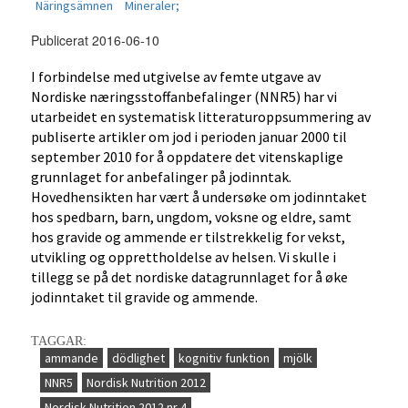
Näringsämnen
Mineraler;
Publicerat 2016-06-10
I forbindelse med utgivelse av femte utgave av
Nordiske næringsstoffanbefalinger (NNR5) har vi
utarbeidet en systematisk litteraturoppsummering av
publiserte artikler om jod i perioden januar 2000 til
september 2010 for å oppdatere det vitenskaplige
grunnlaget for anbefalinger på jodinntak.
Hovedhensikten har vært å undersøke om jodinntaket
hos spedbarn, barn, ungdom, voksne og eldre, samt
hos gravide og ammende er tilstrekkelig for vekst,
utvikling og opprettholdelse av helsen. Vi skulle i
tillegg se på det nordiske datagrunnlaget for å øke
jodinntaket til gravide og ammende.
TAGGAR:
ammande
dödlighet
kognitiv funktion
mjölk
NNR5
Nordisk Nutrition 2012
Nordisk Nutrition 2012 nr 4