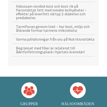
Hälsosam nordisk kost och kost rik på
fleromättat fett med mindre kolhydrater –
effekter på leverfett vid typ 2-diabetes och
prediabetes
Tarmfloran genom livet – hur kost, miljö och
åldrande formar tarmens mikrobiota
Varma julhälsningar från oss på Nutritionsfakta
Begränsat med fiber är relaterat till
åderförfettningsplack i hjärtats kranskärl
GRUPPER
HÄLSOOMRÅDEN