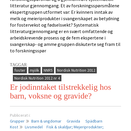
litteratur gjennomgang. Et av forskningsspørsmålene
ekspertgruppen utformet var: Er kvinners inntak av
melk og meieriprodukter i svangerskapet av betydning
for fostervekst og fødselsvekt? Systematisk
litteraturgjennomgang er en svært omfattende og
arbeidskrevende prosess og de fem ekspertene i
svangerskap- og amme gruppen diskuterte seg fram til
to forskningsspør
TAGGAR:
foster
mjölk
NNR5
Nordisk Nutrition 2012
Nordisk Nutrition 2012 nr 4
Er jodinntaket tilstrekkelig hos
barn, voksne og gravide?
Publicerat i:
Grupper
Barn & ungdomar
Gravida
Spädbarn
Kost
Livsmedel
Fisk & skaldjur;
Mejeriprodukter;