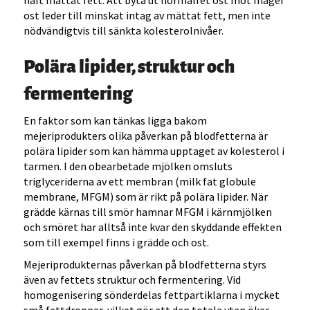
halt mättat fett. Att byta ut normalfet ost mot mager
ost leder till minskat intag av mättat fett, men inte
nödvändigtvis till sänkta kolesterolnivåer.
Polära lipider, struktur och
fermentering
En faktor som kan tänkas ligga bakom
mejeriprodukters olika påverkan på blodfetterna är
polära lipider som kan hämma upptaget av kolesterol i
tarmen. I den obearbetade mjölken omsluts
triglyceriderna av ett membran (milk fat globule
membrane, MFGM) som är rikt på polära lipider. När
grädde kärnas till smör hamnar MFGM i kärnmjölken
och smöret har alltså inte kvar den skyddande effekten
som till exempel finns i grädde och ost.
Mejeriprodukternas påverkan på blodfetterna styrs
även av fettets struktur och fermentering. Vid
homogenisering sönderdelas fettpartiklarna i mycket