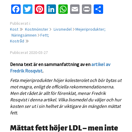
Facebook
Twitter
Pinterest
LinkedIn
WhatsApp
Email
Print
Dela
Publicerat i:
Kost
Kostmönster
Livsmedel
Mejeriprodukter;
Näringsämnen
Fett;
Kostråd
Publicerat 2020-03-27
Denna text är en sammanfattning av en
artikel av
Fredrik Rosqvist
.
Feta mejeriprodukter höjer kolesterolet och bör bytas ut
mot magra, enligt de officiella rekommendationerna.
Men det rådet är allt för förenklat, menar Fredrik
Rosqvist i denna artikel. Vilka livsmedel du väljer och hur
kosten ser ut i sin helhet är viktigare än mängden mättat
fett.
Mättat fett höjer LDL – men inte