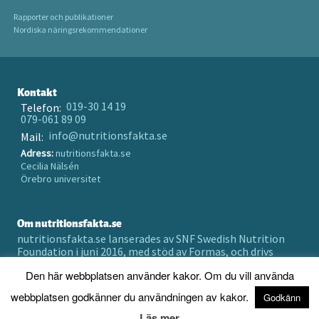
Rapporter och publikationer
Nordiska näringsrekommendationer
Kontakt
019-30 14 19
Telefon:
079-061 89 09
info@nutritionsfakta.se
Mail:
Adress:
nutritionsfakta.se
Cecilia Nälsén
Örebro universitet
Om nutritionsfakta.se
nutritionsfakta.se lanserades av SNF Swedish Nutrition
Foundation i juni 2016, med stöd av Formas, och drivs
numera av Örebro universitet holding AB.
Den här webbplatsen använder kakor. Om du vill använda
Prenumerera på vårt nyhetsbrev
webbplatsen godkänner du användningen av kakor.
Godkänn
Läs mer