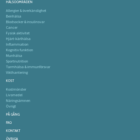
HÄLSOOMRÅDEN
Allergier & överkänslighet
Benhälsa
Blodsocker & insulinsvar
Cancer
Fysisk aktivitet
Hjärt-kärlhälsa
Inflammation
Kognitiv funktion
Munhälsa
Sportnutrition
Tarmhälsa & immunförsvar
Vikthantering
KOST
Kostmönster
Livsmedel
Näringsämnen
Övrigt
PÅ GÅNG
FAQ
KONTAKT
ÖVRIGA