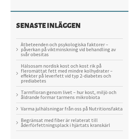
SENASTE INLÄGGEN
Ätbeteenden och psykologiska faktorer –
påverkan på viktminskning vid behandling av
svår obesitas
Hälsosam nordisk kost och kost rik på
fleromättat fett med mindre kolhydrater –
effekter på leverfett vid typ 2-diabetes och
prediabetes
Tarmfloran genom livet – hur kost, miljö och
åldrande formar tarmens mikrobiota
Varma julhälsningar från oss på Nutritionsfakta
Begränsat med fiber är relaterat till
åderförfettningsplack i hjärtats kranskärl