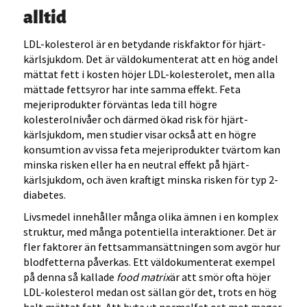
alltid
LDL-kolesterol är en betydande riskfaktor för hjärt-
kärlsjukdom. Det är väldokumenterat att en hög andel
mättat fett i kosten höjer LDL-kolesterolet, men alla
mättade fettsyror har inte samma effekt. Feta
mejeriprodukter förväntas leda till högre
kolesterolnivåer och därmed ökad risk för hjärt-
kärlsjukdom, men studier visar också att en högre
konsumtion av vissa feta mejeriprodukter tvärtom kan
minska risken eller ha en neutral effekt på hjärt-
kärlsjukdom, och även kraftigt minska risken för typ 2-
diabetes.
Livsmedel innehåller många olika ämnen i en komplex
struktur, med många potentiella interaktioner. Det är
fler faktorer än fettsammansättningen som avgör hur
blodfetterna påverkas. Ett väldokumenterat exempel
på denna så kallade
food matrix
är att smör ofta höjer
LDL-kolesterol medan ost sällan gör det, trots en hög