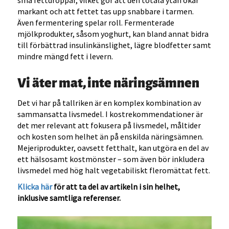
små fettdroppar, vilket gör att den totala ytan ökar
markant och att fettet tas upp snabbare i tarmen.
Även fermentering spelar roll. Fermenterade
mjölkprodukter, såsom yoghurt, kan bland annat bidra
till förbättrad insulinkänslighet, lägre blodfetter samt
mindre mängd fett i levern.
Vi äter mat, inte näringsämnen
Det vi har på tallriken är en komplex kombination av
sammansatta livsmedel. I kostrekommendationer är
det mer relevant att fokusera på livsmedel, måltider
och kosten som helhet än på enskilda näringsämnen.
Mejeriprodukter, oavsett fetthalt, kan utgöra en del av
ett hälsosamt kostmönster – som även bör inkludera
livsmedel med hög halt vegetabiliskt fleromättat fett.
Klicka här
för att ta del av artikeln i sin helhet,
inklusive samtliga referenser.