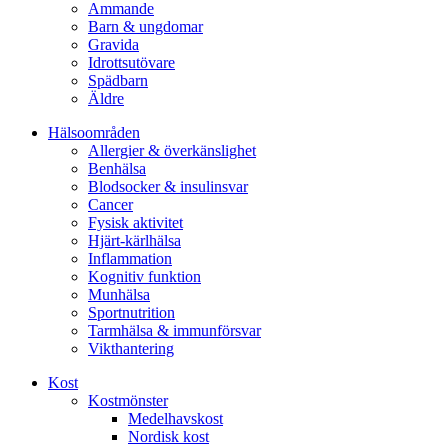
Ammande
Barn & ungdomar
Gravida
Idrottsutövare
Spädbarn
Äldre
Hälsoområden
Allergier & överkänslighet
Benhälsa
Blodsocker & insulinsvar
Cancer
Fysisk aktivitet
Hjärt-kärlhälsa
Inflammation
Kognitiv funktion
Munhälsa
Sportnutrition
Tarmhälsa & immunförsvar
Vikthantering
Kost
Kostmönster
Medelhavskost
Nordisk kost