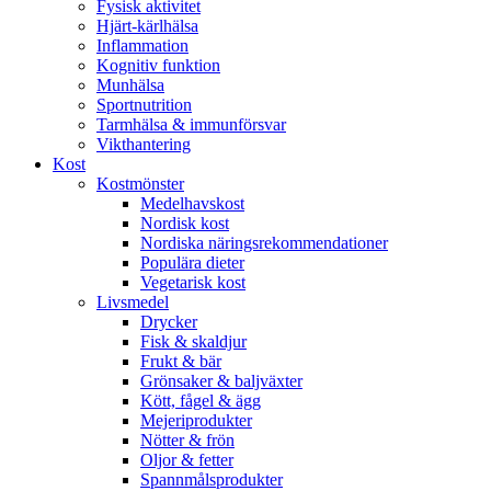
Fysisk aktivitet
Hjärt-kärlhälsa
Inflammation
Kognitiv funktion
Munhälsa
Sportnutrition
Tarmhälsa & immunförsvar
Vikthantering
Kost
Kostmönster
Medelhavskost
Nordisk kost
Nordiska näringsrekommendationer
Populära dieter
Vegetarisk kost
Livsmedel
Drycker
Fisk & skaldjur
Frukt & bär
Grönsaker & baljväxter
Kött, fågel & ägg
Mejeriprodukter
Nötter & frön
Oljor & fetter
Spannmålsprodukter