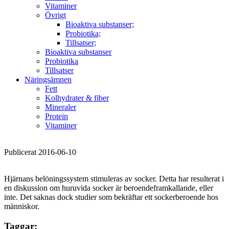
Vitaminer
Övrigt
Bioaktiva substanser;
Probiotika;
Tillsatser;
Bioaktiva substanser
Probiotika
Tillsatser
Näringsämnen
Fett
Kolhydrater & fiber
Mineraler
Protein
Vitaminer
Publicerat 2016-06-10
Hjärnans belöningssystem stimuleras av socker. Detta har resulterat i
en diskussion om huruvida socker är beroendeframkallande, eller
inte. Det saknas dock studier som bekräftar ett sockerberoende hos
människor.
Taggar: