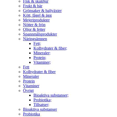
Fisk & skaldjur
Frukt & bär
Grönsaker & baljväxter
Kött, fågel & ägg
Mejeriprodukter
Nötter & frön
Oljor & fetter
Spannmålsprodukter
Näringsämnen
Fett;
Kolhydrater & fiber;
Mineraler;
Protein;
Vitaminer;
Fett
Kolhydrater & fiber
Mineraler
Protein
Vitaminer
Övrigt
Bioaktiva substanser;
Probiotika;
Tillsatser;
Bioaktiva substanser
Probiotika