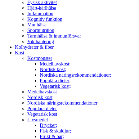
Fysisk aktivitet
Hjärt-kärlhälsa
Inflammation
Kognitiv funktion
Munhälsa
Sportnutrition
Tarmhälsa & immunförsvar
Vikthantering
Kolhydrater & fiber
Kost
Kostmönster
Medelhavskost;
Nordisk kost;
Nordiska näringsrekommendationer;
Populära dieter;
Vegetarisk kost;
Medelhavskost
Nordisk kost
Nordiska näringsrekommendationer
Populära dieter
Vegetarisk kost
Livsmedel
Drycker;
Fisk & skaldjur;
Frukt & bär;