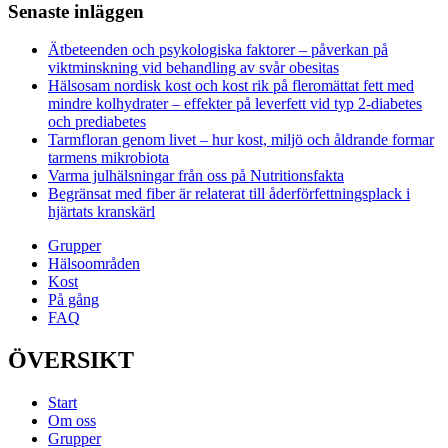
Senaste inläggen
Ätbeteenden och psykologiska faktorer – påverkan på
viktminskning vid behandling av svår obesitas
Hälsosam nordisk kost och kost rik på fleromättat fett med
mindre kolhydrater – effekter på leverfett vid typ 2-diabetes
och prediabetes
Tarmfloran genom livet – hur kost, miljö och åldrande formar
tarmens mikrobiota
Varma julhälsningar från oss på Nutritionsfakta
Begränsat med fiber är relaterat till åderförfettningsplack i
hjärtats kranskärl
Grupper
Hälsoområden
Kost
På gång
FAQ
ÖVERSIKT
Start
Om oss
Grupper