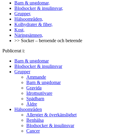
Barn & ungdomar,
Blodsocker & insulinsvar,
Grupper,
Hälsoområden,
Kolhydrater & fiber,
Kost,
Näringsämnen,
>> Socker – beroende och beteende
Publicerat i:
Barn & ungdomar
Blodsocker & insulinsvar
Grupper
Ammande
Barn & ungdomar
Gravida
Idrottsutövare
Spädbarn
Äldre
Hälsoområden
Allergier & överkänslighet
Benhälsa
Blodsocker & insulinsvar
Cancer