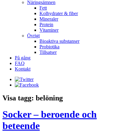
Näringsämnen
Fett
Kolhydrater & fiber
Mineraler
Protein
Vitaminer
Övrigt
Bioaktiva substanser
Probiotika
Tillsatser
På gång
FAQ
Kontakt
Visa tagg: belöning
Socker – beroende och
beteende