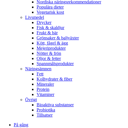
Nordiska näringsrekommendationer
Populära dieter
Vegetarisk kost
Livsmedel
Drycker
Fisk & skaldjur
Frukt & bär
Grönsaker & baljväxter
Kött, fågel & ägg
Mejeriprodukter
Nötter & frön
Oljor & fetter
Spannmålsprodukter
Näringsämnen
Fett
Kolhydrater & fiber
Mineraler
Protein
Vitaminer
Övrigt
Bioaktiva substanser
Probiotika
Tillsatser
På gång