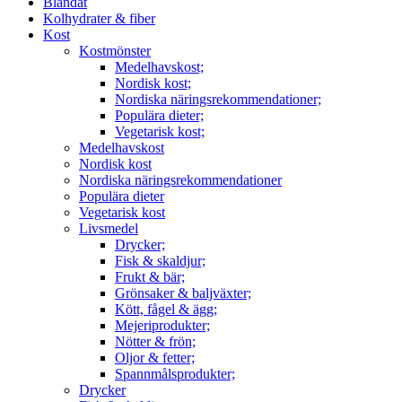
Blandat
Kolhydrater & fiber
Kost
Kostmönster
Medelhavskost;
Nordisk kost;
Nordiska näringsrekommendationer;
Populära dieter;
Vegetarisk kost;
Medelhavskost
Nordisk kost
Nordiska näringsrekommendationer
Populära dieter
Vegetarisk kost
Livsmedel
Drycker;
Fisk & skaldjur;
Frukt & bär;
Grönsaker & baljväxter;
Kött, fågel & ägg;
Mejeriprodukter;
Nötter & frön;
Oljor & fetter;
Spannmålsprodukter;
Drycker