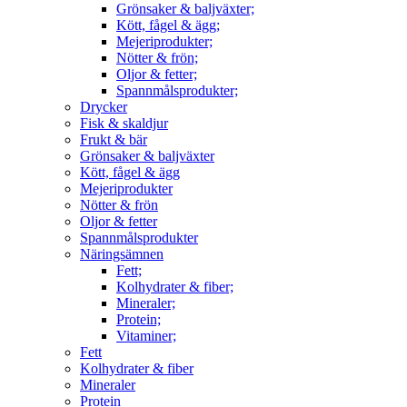
Grönsaker & baljväxter;
Kött, fågel & ägg;
Mejeriprodukter;
Nötter & frön;
Oljor & fetter;
Spannmålsprodukter;
Drycker
Fisk & skaldjur
Frukt & bär
Grönsaker & baljväxter
Kött, fågel & ägg
Mejeriprodukter
Nötter & frön
Oljor & fetter
Spannmålsprodukter
Näringsämnen
Fett;
Kolhydrater & fiber;
Mineraler;
Protein;
Vitaminer;
Fett
Kolhydrater & fiber
Mineraler
Protein