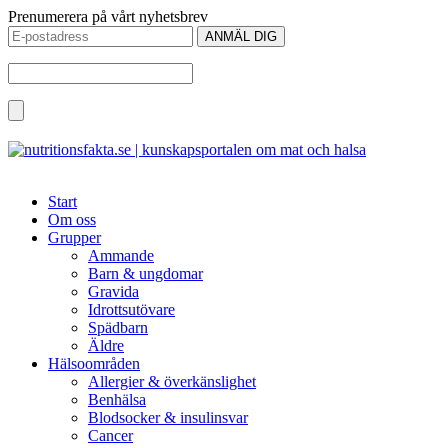
Prenumerera på vårt nyhetsbrev
Start
Om oss
Grupper
Ammande
Barn & ungdomar
Gravida
Idrottsutövare
Spädbarn
Äldre
Hälsoområden
Allergier & överkänslighet
Benhälsa
Blodsocker & insulinsvar
Cancer