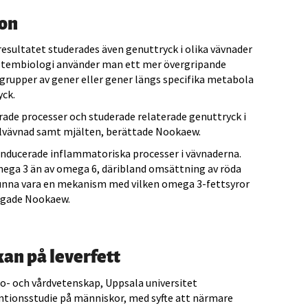
ion
sultatet studerades även genuttryck i olika vävnader
ystembiologi använder man ett mer övergripande
grupper av gener eller gener längs specifika metabola
yck.
rade processer och studerade relaterade genuttryck i
kelvävnad samt mjälten, berättade Nookaew.
 inducerade inflammatoriska processer i vävnaderna.
mega 3 än av omega 6, däribland omsättning av röda
 kunna vara en mekanism med vilken omega 3-fettsyror
ligade Nookaew.
kan på leverfett
lso- och vårdvetenskap, Uppsala universitet
entionsstudie på människor, med syfte att närmare