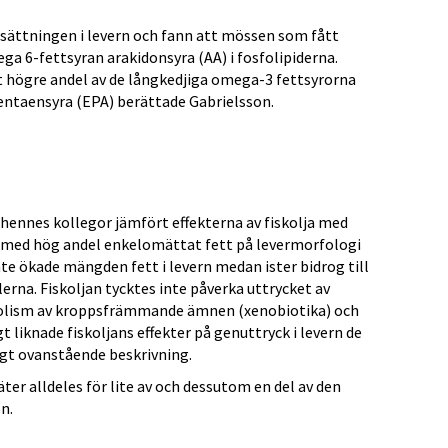
sättningen i levern och fann att mössen som fått
ga 6-fettsyran arakidonsyra (AA) i fosfolipiderna.
et högre andel av de långkedjiga omega-3 fettsyrorna
ntaensyra (EPA) berättade Gabrielsson.
 hennes kollegor jämfört effekterna av fiskolja med
r med hög andel enkelomättat fett på levermorfologi
nte ökade mängden fett i levern medan ister bidrog till
lerna. Fiskoljan tycktes inte påverka uttrycket av
olism av kroppsfrämmande ämnen (xenobiotika) och
t liknade fiskoljans effekter på genuttryck i levern de
ligt ovanstående beskrivning.
äter alldeles för lite av och dessutom en del av den
n.