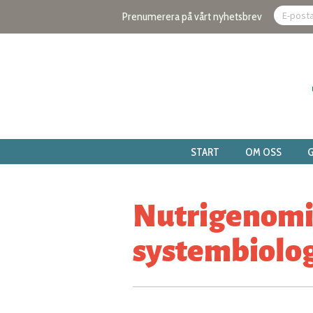
Prenumerera på vårt nyhetsbrev
START
OM OSS
G
Nutrigenomi
systembiologi