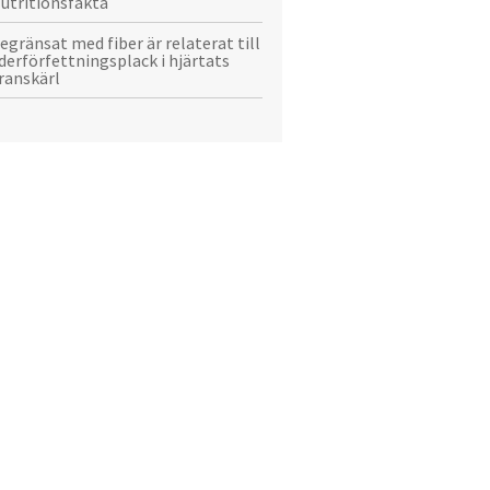
utritionsfakta
egränsat med fiber är relaterat till
derförfettningsplack i hjärtats
ranskärl