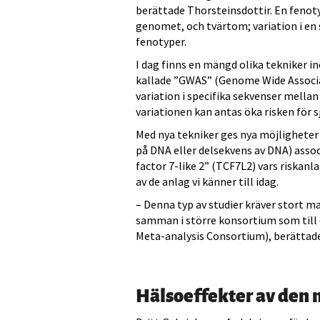
berättade Thorsteinsdottir. En fenotyp
genomet, och tvärtom; variation i en 
fenotyper.
I dag finns en mängd olika tekniker i
kallade ”GWAS” (Genome Wide Associa
variation i specifika sekvenser mella
variationen kan antas öka risken för s
Med nya tekniker ges nya möjligheter 
på DNA eller delsekvens av DNA) associ
factor 7-like 2” (TCF7L2) vars riskanl
av de anlag vi känner till idag.
– Denna typ av studier kräver stort m
samman i större konsortium som till
Meta-analysis Consortium), berättade
Hälsoeffekter av den n