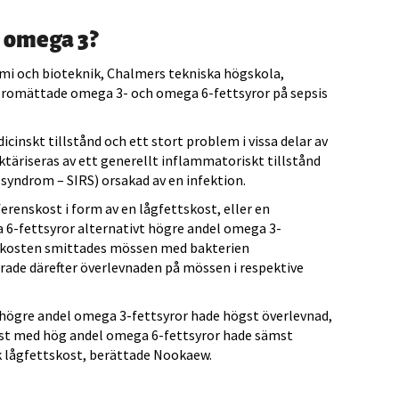
 omega 3?
mi och bioteknik, Chalmers tekniska högskola,
leromättade omega 3- och omega 6-fettsyror på sepsis
icinskt tillstånd och ett stort problem i vissa delar av
ktäriseras av ett generellt inflammatoriskt tillstånd
yndrom – SIRS) orsakad av en infektion.
erenskost i form av en lågfettskost, eller en
6-fettsyror alternativt högre andel omega 3-
ökskosten smittades mössen med bakterien
ade därefter överlevnaden på mössen i respektive
högre andel omega 3-fettsyror hade högst överlevnad,
ost med hög andel omega 6-fettsyror hade sämst
k lågfettskost, berättade Nookaew.