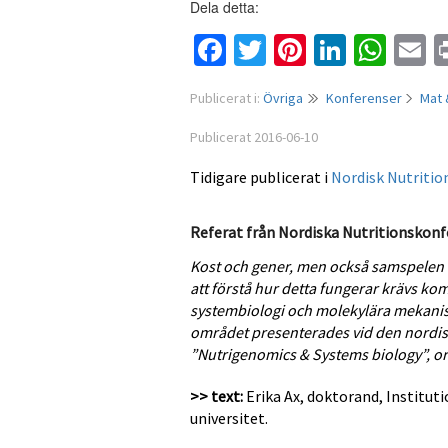
Dela detta:
Facebook
Twitter
Pinterest
Linked
Wha
E
Publicerat i:
Övriga
Konferenser
Mat 
Publicerat 2016-06-10
Tidigare publicerat i
Nordisk Nutrition
Referat från Nordiska Nutritionskon
Kost och gener, men också samspelen d
att förstå hur detta fungerar krävs ko
systembiologi och molekylära mekani
området presenterades vid den nordi
”Nutrigenomics & Systems biology”, or
>> text:
Erika Ax, doktorand, Institut
universitet.