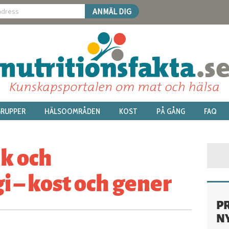
RUPPER
HÄLSOOMRÅDEN
KOST
PÅ GÅNG
FAQ
k och
 – kost och gener
P
N