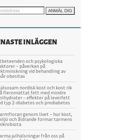
ENASTE INLÄGGEN
tbeteenden och psykologiska
aktorer – påverkan på
iktminskning vid behandling av
vår obesitas
älsosam nordisk kost och kost rik
å fleromättat fett med mindre
olhydrater – effekter på leverfett
id typ 2-diabetes och prediabetes
armfloran genom livet – hur kost,
iljö och åldrande formar tarmens
ikrobiota
arma julhälsningar från oss på