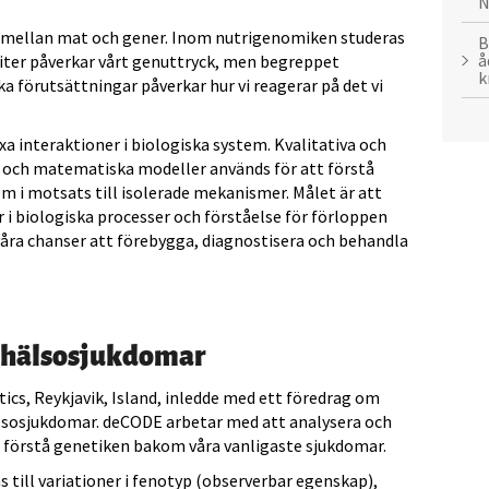
N
mellan mat och gener. Inom nutrigenomiken studeras
B
å
iter påverkar vårt genuttryck, men begreppet
k
ka förutsättningar påverkar hur vi reagerar på det vi
 interaktioner i biologiska system. Kvalitativa och
m och matematiska modeller används för att förstå
m i motsats till isolerade mekanismer. Målet är att
i biologiska processer och förståelse för förloppen
ra chanser att förebygga, diagnostisera och behandla
khälsosjukdomar
cs, Reykjavik, Island, inledde med ett föredrag om
lsosjukdomar. deCODE arbetar med att analysera och
 förstå genetiken bakom våra vanligaste sjukdomar.
s till variationer i fenotyp (observerbar egenskap),