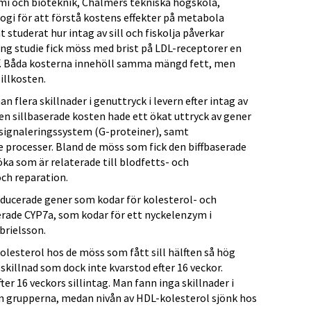
emi och bioteknik, Chalmers tekniska högskola,
ogi för att förstå kostens effekter på metabola
 studerat hur intag av sill och fiskolja påverkar
ång studie fick möss med brist på LDL-receptorer en
iff. Båda kosterna innehöll samma mängd fett, men
illkosten.
 flera skillnader i genuttryck i levern efter intag av
 den sillbaserade kosten hade ett ökat uttryck av gener
ns signaleringssystem (G-proteiner), samt
processer. Bland de möss som fick den biffbaserade
öka som är relaterade till blodfetts- och
ch reparation.
inducerade gener som kodar för kolesterol- och
erade CYP7a, som kodar för ett nyckelenzym i
brielsson.
olesterol hos de möss som fått sill hälften så hög
skillnad som dock inte kvarstod efter 16 veckor.
ter 16 veckors sillintag. Man fann inga skillnader i
n grupperna, medan nivån av HDL-kolesterol sjönk hos