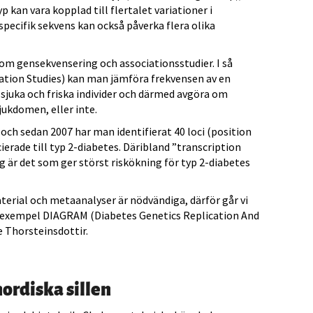
 kan vara kopplad till flertalet variationer i
specifik sekvens kan också påverka flera olika
nom gensekvensering och associationsstudier. I så
tion Studies) kan man jämföra frekvensen av en
n sjuka och friska individer och därmed avgöra om
jukdomen, eller inte.
och sedan 2007 har man identifierat 40 loci (position
erade till typ 2-diabetes. Däribland ”transcription
ag är det som ger störst riskökning för typ 2-diabetes
aterial och metaanalyser är nödvändiga, därför går vi
 exempel DIAGRAM (Diabetes Genetics Replication And
 Thorsteinsdottir.
ordiska sillen