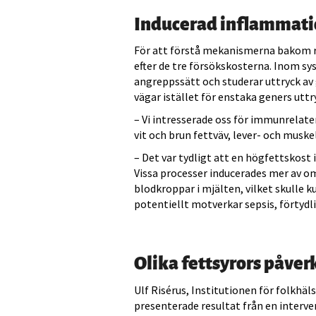
Inducerad inflammat
För att förstå mekanismerna bakom re
efter de tre försökskosterna. Inom s
angreppssätt och studerar uttryck av 
vägar istället för enstaka geners uttr
– Vi intresserade oss för immunrelate
vit och brun fettväv, lever- och mus
– Det var tydligt att en högfettskost
Vissa processer inducerades mer av o
blodkroppar i mjälten, vilket skulle
potentiellt motverkar sepsis, förtyd
Olika fettsyrors påver
Ulf Risérus, Institutionen för folkhä
presenterade resultat från en interv