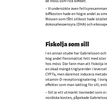
de möss som fick biffdiet.
– Vi undersökte även fettsyresamman
biffkosten hade en högre andel av ome
Mössen som fått sillkost hade iställ
dokosahexaensyra (DHA) och eikosape
Fiskolja som sill
I en annan studie har Gabrielsson och
hög andel fleromättat fett med iste
hos möss. Där fann man att fiskolja i
en ökad mängd triglycerider i levercel
CYP7a, men däremot inducera metab
vitamin-D-receptorsignalering. I övrig
effekter som man iakttog för sill, en
– Sill är ett utmärkt livsmedel som vi 
nordiska kosten, påpekade Gabrielsso