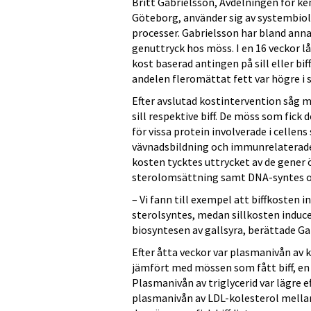
Britt Gabrielsson, Avdelningen för k
Göteborg, använder sig av systembiol
processer. Gabrielsson har bland annat
genuttryck hos möss. I en 16 veckor l
kost baserad antingen på sill eller b
andelen fleromättat fett var högre i s
Efter avslutad kostintervention såg man
sill respektive biff. De möss som fick
för vissa protein involverade i celle
vävnadsbildning och immunrelaterade 
kosten tycktes uttrycket av de gener 
sterolomsättning samt DNA-syntes o
– Vi fann till exempel att biffkosten 
sterolsyntes, medan sillkosten induc
biosyntesen av gallsyra, berättade Ga
Efter åtta veckor var plasmanivån av k
jämfört med mössen som fått biff, en 
Plasmanivån av triglycerid var lägre ef
plasmanivån av LDL-kolesterol mella