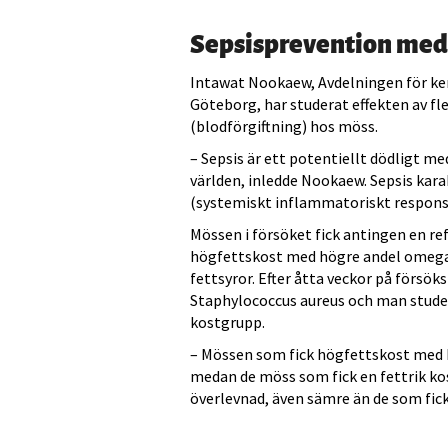
Sepsisprevention med
Intawat Nookaew, Avdelningen för ke
Göteborg, har studerat effekten av f
(blodförgiftning) hos möss.
– Sepsis är ett potentiellt dödligt med
världen, inledde Nookaew. Sepsis kara
(systemiskt inflammatoriskt responss
Mössen i försöket fick antingen en ref
högfettskost med högre andel omega 
fettsyror. Efter åtta veckor på förs
Staphylococcus aureus och man studer
kostgrupp.
– Mössen som fick högfettskost med 
medan de möss som fick en fettrik k
överlevnad, även sämre än de som fic