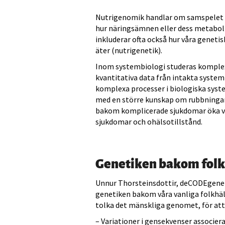
Nutrigenomik handlar om samspelet 
hur näringsämnen eller dess metabol
inkluderar ofta också hur våra genetis
äter (nutrigenetik).
Inom systembiologi studeras komplexa
kvantitativa data från intakta syste
komplexa processer i biologiska syste
med en större kunskap om rubbningar 
bakom komplicerade sjukdomar öka vå
sjukdomar och ohälsotillstånd.
Genetiken bakom fol
Unnur Thorsteinsdottir, deCODEgeneti
genetiken bakom våra vanliga folkhä
tolka det mänskliga genomet, för att
– Variationer i gensekvenser associera