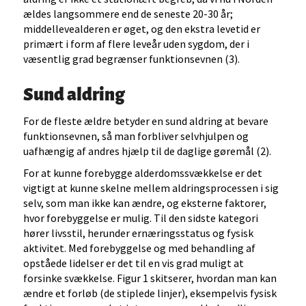
ældes langsommere end de seneste 20-30 år;
middellevealderen er øget, og den ekstra levetid er
primært i form af flere leveår uden sygdom, der i
væsentlig grad begrænser funktionsevnen (3).
Sund aldring
For de fleste ældre betyder en sund aldring at bevare
funktionsevnen, så man forbliver selvhjulpen og
uafhængig af andres hjælp til de daglige gøremål (2).
For at kunne forebygge alderdomssvækkelse er det
vigtigt at kunne skelne mellem aldringsprocessen i sig
selv, som man ikke kan ændre, og eksterne faktorer,
hvor forebyggelse er mulig. Til den sidste kategori
hører livsstil, herunder ernæringsstatus og fysisk
aktivitet. Med forebyggelse og med behandling af
opståede lidelser er det til en vis grad muligt at
forsinke svækkelse. Figur 1 skitserer, hvordan man kan
ændre et forløb (de stiplede linjer), eksempelvis fysisk