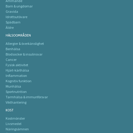
Ammande
Barn & ungdomar
Gravida
Idrottsutövare
Spädbarn
Äldre
HÄLSOOMRÅDEN
Allergier & överkänslighet
Benhälsa
Blodsocker & insulinsvar
Cancer
Fysisk aktivitet
Hjärt-kärlhälsa
Inflammation
Kognitiv funktion
Munhälsa
Sportnutrition
Tarmhälsa & immunförsvar
Vikthantering
KOST
Kostmönster
Livsmedel
Näringsämnen