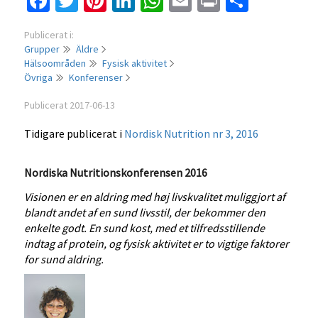
Facebook
Twitter
Pinterest
LinkedIn
WhatsApp
Email
Print
Dela
Publicerat i:
Grupper
Äldre
Hälsoområden
Fysisk aktivitet
Övriga
Konferenser
Publicerat 2017-06-13
Tidigare publicerat i
Nordisk Nutrition nr 3, 2016
Nordiska Nutritionskonferensen 2016
Visionen er en aldring med høj livskvalitet muliggjort af
blandt andet af en sund livsstil, der bekommer den
enkelte godt. En sund kost, med et tilfredsstillende
indtag af protein, og fysisk aktivitet er to vigtige faktorer
for sund aldring.