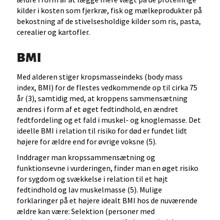
kilder i kosten som fjerkræ, fisk og mælkeprodukter på
bekostning af de stivelsesholdige kilder som ris, pasta,
cerealier og kartofler.
BMI
Med alderen stiger kropsmasseindeks (body mass
index, BMI) for de flestes vedkommende op til cirka 75
år (3), samtidig med, at kroppens sammensætning
ændres i form af et øget fedtindhold, en ændret
fedtfordeling og et fald i muskel- og knoglemasse. Det
ideelle BMI i relation til risiko for død er fundet lidt
højere for ældre end for øvrige voksne (5).
Inddrager man kropssammensætning og
funktionsevne i vurderingen, finder man en øget risiko
for sygdom og svækkelse i relation til et højt
fedtindhold og lav muskelmasse (5). Mulige
forklaringer på et højere idealt BMI hos de nuværende
ældre kan være: Selektion (personer med