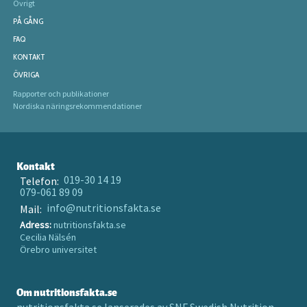
Övrigt
PÅ GÅNG
FAQ
KONTAKT
ÖVRIGA
Rapporter och publikationer
Nordiska näringsrekommendationer
Kontakt
019-30 14 19
Telefon:
079-061 89 09
info@nutritionsfakta.se
Mail:
Adress:
nutritionsfakta.se
Cecilia Nälsén
Örebro universitet
Om nutritionsfakta.se
nutritionsfakta.se lanserades av SNF Swedish Nutrition