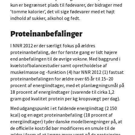
kun er begrænset plads til fødevarer, der bidrager med
’tomme kalorier’, det vil sige fødevarer med et højt
indhold af sukker, alkohol og fedt.
Proteinanbefalinger
I NNR 2012 er der særligt fokus på ældres
proteinanbefaling, der for første gang er lidt højere
end anbefalingen til de øvrige voksne. Med baggrund i
kvælstofbalancestudier samt opretholdelse af
muskelmasse og -funktion (4) har NNR 2012 (1) fastsat
proteinanbefalingen for ældre over 65 år til 15–20
procent af energiindtager, med et planlægningsmål på
18 procent af energiindtager (svarende til cirka 1,2
gram god kvalitet protein per kg kropsvægt per dag).
Med udgangspunkt i et faldende energiindtag (2 150
kcal) og en øget proteinanbefaling (18 procent af
energiindtager) tyder danske modelberegninger på, at
de officielle kostråd bør modificeres en smule til de
ældre i form af at lægge mere vægt på de proteinrige