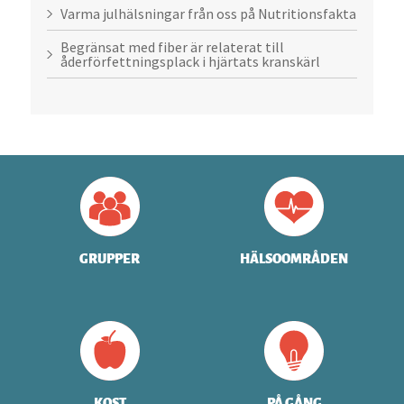
Varma julhälsningar från oss på Nutritionsfakta
Begränsat med fiber är relaterat till
åderförfettningsplack i hjärtats kranskärl
GRUPPER
HÄLSOOMRÅDEN
KOST
PÅ GÅNG