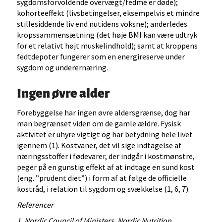
sygdomsforvoldende overvægt/fedme er døde);
kohorteeffekt (livsbetingelser, eksempelvis et mindre
stillesiddende liv end nutidens voksne); anderledes
kropssammensætning (det høje BMI kan være udtryk
for et relativt højt muskelindhold); samt at kroppens
fedtdepoter fungerer som en energireserve under
sygdom og underernæring.
Ingen øvre alder
Forebyggelse har ingen øvre aldersgrænse, dog har
man begrænset viden om de gamle ældre. Fysisk
aktivitet er uhyre vigtigt og har betydning hele livet
igennem (1). Kostvaner, det vil sige indtagelse af
næringsstoffer i fødevarer, der indgår i kostmønstre,
peger på en gunstig effekt af at indtage en sund kost
(eng. ”prudent diet”) i form af at følge de officielle
kostråd, i relation til sygdom og svækkelse (1, 6, 7).
Referencer
1. Nordic Council of Ministers. Nordic Nutrition