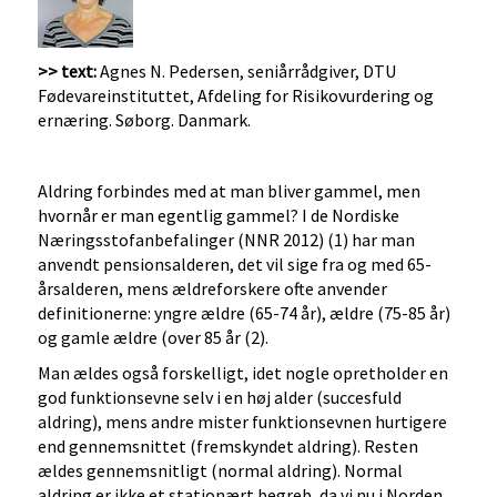
>> text:
Agnes N. Pedersen, seniårrådgiver, DTU
Fødevareinstituttet, Afdeling for Risikovurdering og
ernæring. Søborg. Danmark.
Aldring forbindes med at man bliver gammel, men
hvornår er man egentlig gammel? I de Nordiske
Næringsstofanbefalinger (NNR 2012) (1) har man
anvendt pensionsalderen, det vil sige fra og med 65-
årsalderen, mens ældreforskere ofte anvender
definitionerne: yngre ældre (65-74 år), ældre (75-85 år)
og gamle ældre (over 85 år (2).
Man ældes også forskelligt, idet nogle opretholder en
god funktionsevne selv i en høj alder (succesfuld
aldring), mens andre mister funktionsevnen hurtigere
end gennemsnittet (fremskyndet aldring). Resten
ældes gennemsnitligt (normal aldring). Normal
aldring er ikke et stationært begreb, da vi nu i Norden