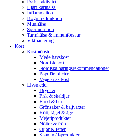
Fysisk aktivitet
Hjärt-kärlhälsa
Inflammation
Kognitiv funktion
Munhälsa
Sportnutrition
Tarmhälsa & immunförsvar
Vikthantering
Kost
Kostmönster
Medelhavskost
Nordisk kost
Nordiska näringsrekommendationer
Populära dieter
Vegetarisk kost
Livsmedel
Drycker
Fisk & skaldjur
Frukt & bär
Grönsaker & baljväxter
Kött, fågel & ägg
Mejeriprodukter
Nötter & frön
Oljor & fetter
Spannmålsprodukter