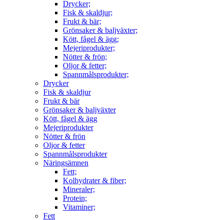
Drycker;
Fisk & skaldjur;
Frukt & bär;
Grönsaker & baljväxter;
Kött, fågel & ägg;
Mejeriprodukter;
Nötter & frön;
Oljor & fetter;
Spannmålsprodukter;
Drycker
Fisk & skaldjur
Frukt & bär
Grönsaker & baljväxter
Kött, fågel & ägg
Mejeriprodukter
Nötter & frön
Oljor & fetter
Spannmålsprodukter
Näringsämnen
Fett;
Kolhydrater & fiber;
Mineraler;
Protein;
Vitaminer;
Fett