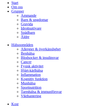
Start
Om oss
Grupper
Ammande
Barn & ungdomar
Gravida
Idrottsutövare
Spädbarn
Äldre
Hälsoområden
Allergier & överkänslighet
Benhälsa
Blodsocker & insulinsvar
Cancer
Fysisk aktivitet
Hjärt-kärlhälsa
Inflammation
Kognitiv funktion
Munhälsa
Sportnutrition
Tarmhälsa & immunförsvar
Vikthantering
Kost