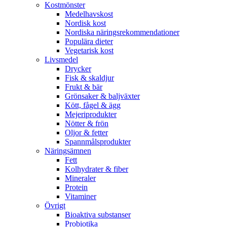
Kostmönster
Medelhavskost
Nordisk kost
Nordiska näringsrekommendationer
Populära dieter
Vegetarisk kost
Livsmedel
Drycker
Fisk & skaldjur
Frukt & bär
Grönsaker & baljväxter
Kött, fågel & ägg
Mejeriprodukter
Nötter & frön
Oljor & fetter
Spannmålsprodukter
Näringsämnen
Fett
Kolhydrater & fiber
Mineraler
Protein
Vitaminer
Övrigt
Bioaktiva substanser
Probiotika