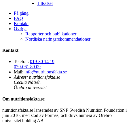
Tillsatser
På gång
FAQ
Kontakt
Övriga
Rapporter och publikationer
Nordiska näringsrekommendationer
Kontakt
Telefon:
019-30 14 19
079-061 89 09
Mail:
info@nutritionsfakta.se
Adress:
nutritionsfakta.se
Cecilia Nälsén
Örebro universitet
Om nutritionsfakta.se
nutritionsfakta.se lanserades av SNF Swedish Nutrition Foundation i
juni 2016, med stöd av Formas, och drivs numera av Örebro
universitet holding AB.