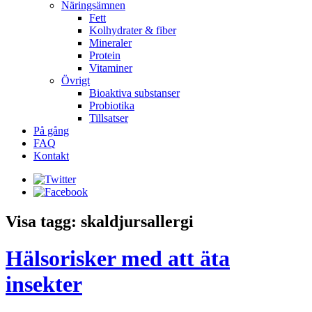
Näringsämnen
Fett
Kolhydrater & fiber
Mineraler
Protein
Vitaminer
Övrigt
Bioaktiva substanser
Probiotika
Tillsatser
På gång
FAQ
Kontakt
Visa tagg: skaldjursallergi
Hälsorisker med att äta
insekter