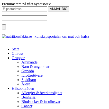
Prenumerera på vårt nyhetsbrev
Start
Om oss
Grupper
Ammande
Barn & ungdomar
Gravida
Idrottsutövare
Spädbarn
Äldre
Hälsoområden
Allergier & överkänslighet
Benhälsa
Blodsocker & insulinsvar
Cancer