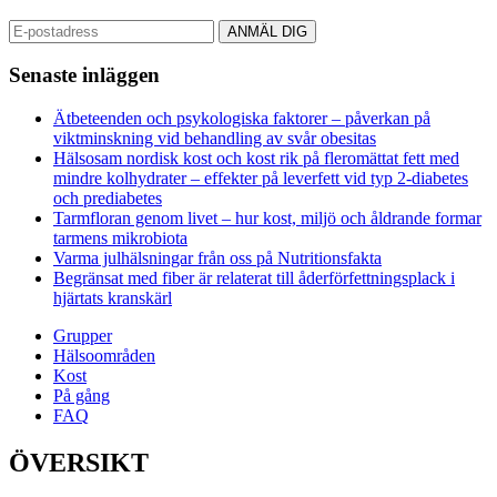
Senaste inläggen
Ätbeteenden och psykologiska faktorer – påverkan på
viktminskning vid behandling av svår obesitas
Hälsosam nordisk kost och kost rik på fleromättat fett med
mindre kolhydrater – effekter på leverfett vid typ 2-diabetes
och prediabetes
Tarmfloran genom livet – hur kost, miljö och åldrande formar
tarmens mikrobiota
Varma julhälsningar från oss på Nutritionsfakta
Begränsat med fiber är relaterat till åderförfettningsplack i
hjärtats kranskärl
Grupper
Hälsoområden
Kost
På gång
FAQ
ÖVERSIKT