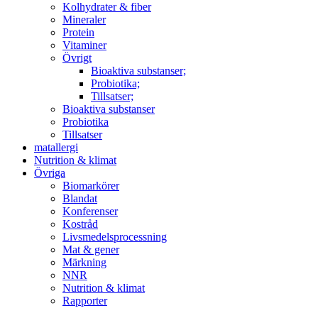
Kolhydrater & fiber
Mineraler
Protein
Vitaminer
Övrigt
Bioaktiva substanser;
Probiotika;
Tillsatser;
Bioaktiva substanser
Probiotika
Tillsatser
matallergi
Nutrition & klimat
Övriga
Biomarkörer
Blandat
Konferenser
Kostråd
Livsmedelsprocessning
Mat & gener
Märkning
NNR
Nutrition & klimat
Rapporter