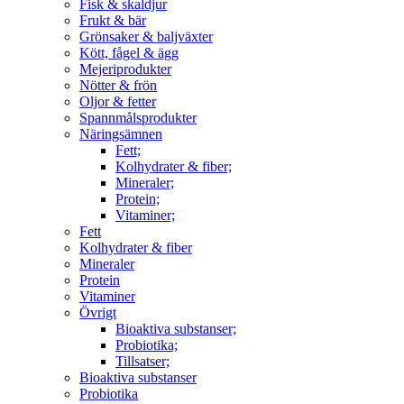
Fisk & skaldjur
Frukt & bär
Grönsaker & baljväxter
Kött, fågel & ägg
Mejeriprodukter
Nötter & frön
Oljor & fetter
Spannmålsprodukter
Näringsämnen
Fett;
Kolhydrater & fiber;
Mineraler;
Protein;
Vitaminer;
Fett
Kolhydrater & fiber
Mineraler
Protein
Vitaminer
Övrigt
Bioaktiva substanser;
Probiotika;
Tillsatser;
Bioaktiva substanser
Probiotika