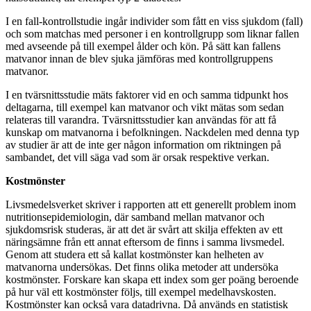
I en fall-kontrollstudie ingår individer som fått en viss sjukdom (fall)
och som matchas med personer i en kontrollgrupp som liknar fallen
med avseende på till exempel ålder och kön. På sätt kan fallens
matvanor innan de blev sjuka jämföras med kontrollgruppens
matvanor.
I en tvärsnittsstudie mäts faktorer vid en och samma tidpunkt hos
deltagarna, till exempel kan matvanor och vikt mätas som sedan
relateras till varandra. Tvärsnittsstudier kan användas för att få
kunskap om matvanorna i befolkningen. Nackdelen med denna typ
av studier är att de inte ger någon information om riktningen på
sambandet, det vill säga vad som är orsak respektive verkan.
Kostmönster
Livsmedelsverket skriver i rapporten att ett generellt problem inom
nutritionsepidemiologin, där samband mellan matvanor och
sjukdomsrisk studeras, är att det är svårt att skilja effekten av ett
näringsämne från ett annat eftersom de finns i samma livsmedel.
Genom att studera ett så kallat kostmönster kan helheten av
matvanorna undersökas. Det finns olika metoder att undersöka
kostmönster. Forskare kan skapa ett index som ger poäng beroende
på hur väl ett kostmönster följs, till exempel medelhavskosten.
Kostmönster kan också vara datadrivna. Då används en statistisk