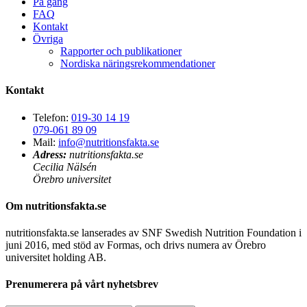
På gång
FAQ
Kontakt
Övriga
Rapporter och publikationer
Nordiska näringsrekommendationer
Kontakt
Telefon:
019-30 14 19
079-061 89 09
Mail:
info@nutritionsfakta.se
Adress:
nutritionsfakta.se
Cecilia Nälsén
Örebro universitet
Om nutritionsfakta.se
nutritionsfakta.se lanserades av SNF Swedish Nutrition Foundation i
juni 2016, med stöd av Formas, och drivs numera av Örebro
universitet holding AB.
Prenumerera på vårt nyhetsbrev