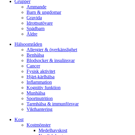
Grupper
Ammande
Barn & ungdomar
Gravida
Idrottsutövare
Spädbarn
Äldre
Hälsoområden
Allergier & överkänslighet
Benhälsa
Blodsocker & insulinsvar
Cancer
Fysisk aktivitet
Hjärt-kärlhälsa
Inflammation
Kognitiv funktion
Munhälsa
Sportnutrition
Tarmhälsa & immunförsvar
Vikthantering
Kost
Kostmönster
Medelhavskost