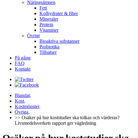
Näringsämnen
Fett
Kolhydrater & fiber
Mineraler
Protein
Vitaminer
Övrigt
Bioaktiva substanser
Probiotika
Tillsatser
På gång
FAQ
Kontakt
Blandat,
Kost,
Kostmönster,
Övriga,
>> Osäker på hur koststudier ska tolkas och värderas?
Livsmedelsverkets rapport ger vägledning