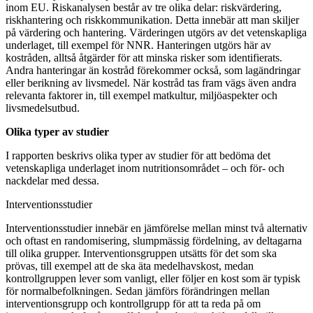
inom EU. Riskanalysen består av tre olika delar: riskvärdering,
riskhantering och riskkommunikation. Detta innebär att man skiljer
på värdering och hantering. Värderingen utgörs av det vetenskapliga
underlaget, till exempel för NNR. Hanteringen utgörs här av
kostråden, alltså åtgärder för att minska risker som identifierats.
Andra hanteringar än kostråd förekommer också, som lagändringar
eller berikning av livsmedel. När kostråd tas fram vägs även andra
relevanta faktorer in, till exempel matkultur, miljöaspekter och
livsmedelsutbud.
Olika typer av studier
I rapporten beskrivs olika typer av studier för att bedöma det
vetenskapliga underlaget inom nutritionsområdet – och för- och
nackdelar med dessa.
Interventionsstudier
Interventionsstudier innebär en jämförelse mellan minst två alternativ
och oftast en randomisering, slumpmässig fördelning, av deltagarna
till olika grupper. Interventionsgruppen utsätts för det som ska
prövas, till exempel att de ska äta medelhavskost, medan
kontrollgruppen lever som vanligt, eller följer en kost som är typisk
för normalbefolkningen. Sedan jämförs förändringen mellan
interventionsgrupp och kontrollgrupp för att ta reda på om