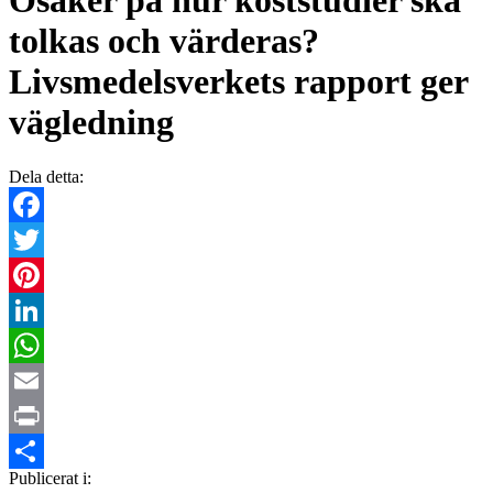
Osäker på hur koststudier ska
tolkas och värderas?
Livsmedelsverkets rapport ger
vägledning
Dela detta:
Facebook
Twitter
Pinterest
LinkedIn
WhatsApp
Email
Print
Publicerat i:
Dela