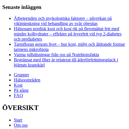
Senaste inläggen
Ätbeteenden och psykologiska faktorer – påverkan på
viktminskning vid behandling av svår obesitas
Hälsosam nordisk kost och kost rik på fleromättat fett med
mindre kolhydrater – effekter på leverfett vid typ 2-diabetes
och prediabetes
Tarmfloran genom livet – hur kost, miljö och åldrande formar
tarmens mikrobiota
Varma julhälsningar från oss på Nutritionsfakta
Begränsat med fiber är relaterat till åderförfettningsplack i
hjärtats kranskärl
Grupper
Hälsoområden
Kost
På gång
FAQ
ÖVERSIKT
Start
Om oss