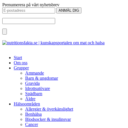
Prenumerera på vårt nyhetsbrev
Start
Om oss
Grupper
Ammande
Barn & ungdomar
Gravida
Idrottsutövare
Spädbarn
Äldre
Hälsoområden
Allergier & överkänslighet
Benhälsa
Blodsocker & insulinsvar
Cancer