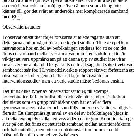
bioaktiva ämnen (till exempel antioxidanter och andra skyddande
ämnen) i livsmedel och möjligen även ämnen som vi idag inte
känner till, gör det svårt att undersöka mer komplicerade samband
med
RCT
.
Observationsstudier
I observationsstudier följer forskarna studiedeltagarna utan att
deltagarna ändrar något för att de ingår i studien. Till exempel kan
matvanorna hos en del av befolkningen studeras för att se om det
finns ett samband mellan vissa matvanor och en sjukdom. Det är
viktigt att vara uppmärksam på att denna typ av studier inte visar
orsak-verkansamband. Det går alltså inte att säga helt säkert veta vad
sambandet står för. I Livsmedelsverkets rapport skriver författarna att
observationsstudier generellt har ett lägre bevisvärde än
interventionsstudier, men att varje studie måste bedömas enskilt.
Det finns olika typer av observationsstudier, till exempel
kohortstudier, fall-kontrollstudier och tvärsnittsstudier. En kohort
definieras som en grupp människor som har en eller flera
gemensamma egenskaper och som följs under en viss tid, vanligtvis
flera år. Ett slumpmässigt urval av en del av befolkningen bjuds in
att delta, exempelvis alla i en viss ålder i en region. Kohorten kan ge
svar på om det finns ett statistiskt samband mellan nutritionsfaktorn
och hälsoutfallet, men inte om nutritionsfaktorn är orsaken till
hälsoutfallet, till exempel typ 2-diabetes.