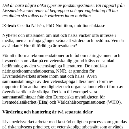
Det är bara några olika typer av forskningsstudier. En rapport från
Livsmedelsverket reder ut begreppen och ger vägledning till hur
resultaten ska tolkas och värderas inom nutrition.
>>text:
Cecilia Nälsén, PhD Nutrition, nutritionsfakta.se
Nyheter och uttalanden om mat och hälsa väcker ofta intresse i
media, men är många gånger svåra att värdera och bedöma. Vem är
avsändare? Hur tillförlitliga är resultaten?
För att utforma rekommendationer och råd om näringsämnen och
livsmedel som vilar på en vetenskaplig grund krävs en samlad
bedömning av den vetenskapliga litteraturen. De nordiska
näringsrekommendationerna, NNR, är grunden för
Livsmedelsverkets arbete inom mat och hälsa. Även
sammanställningar av den vetenskapliga litteraturen i form av
rapporter från andra myndigheter och organisationer eller i form av
översiktsartiklar är viktiga. Det kan till exempel vara
sammanställningar från den Europeiska myndigheten för
livsmedelssäkerhet (Efsa) och Världshälsoorganisationen (WHO).
Värdering och hantering är två separata delar
Livsmedelsverket arbetar med kostråd enligt en process som grundas
på riskanalysens principer, ett vetenskapligt arbetssätt som används