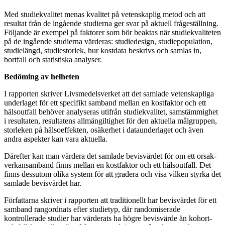
Med studiekvalitet menas kvalitet på vetenskaplig metod och att
resultat från de ingående studierna ger svar på aktuell frågeställning.
Följande är exempel på faktorer som bör beaktas när studiekvaliteten
på de ingående studierna värderas: studiedesign, studiepopulation,
studielängd, studiestorlek, hur kostdata beskrivs och samlas in,
bortfall och statistiska analyser.
Bedöming av helheten
I rapporten skriver Livsmedelsverket att det samlade vetenskapliga
underlaget för ett specifikt samband mellan en kostfaktor och ett
hälsoutfall behöver analyseras utifrån studiekvalitet, samstämmighet
i resultaten, resultatens allmängiltighet för den aktuella målgruppen,
storleken på hälsoeffekten, osäkerhet i dataunderlaget och även
andra aspekter kan vara aktuella.
Därefter kan man värdera det samlade bevisvärdet för om ett orsak-
verkansamband finns mellan en kostfaktor och ett hälsoutfall. Det
finns dessutom olika system för att gradera och visa vilken styrka det
samlade bevisvärdet har.
Författarna skriver i rapporten att traditionellt har bevisvärdet för ett
samband rangordnats efter studietyp, där randomiserade
kontrollerade studier har värderats ha högre bevisvärde än kohort-