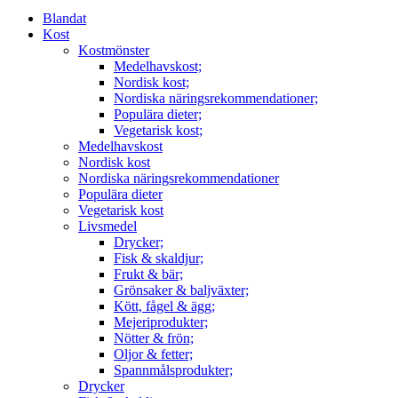
Blandat
Kost
Kostmönster
Medelhavskost;
Nordisk kost;
Nordiska näringsrekommendationer;
Populära dieter;
Vegetarisk kost;
Medelhavskost
Nordisk kost
Nordiska näringsrekommendationer
Populära dieter
Vegetarisk kost
Livsmedel
Drycker;
Fisk & skaldjur;
Frukt & bär;
Grönsaker & baljväxter;
Kött, fågel & ägg;
Mejeriprodukter;
Nötter & frön;
Oljor & fetter;
Spannmålsprodukter;
Drycker