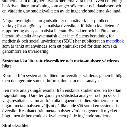
studierna som uppfyller urvalskriterierna vara med. Även en tydligt
beskriven litteratursökning som anger söktermer och databaser och
en värdering av studiekvaliteten av de ingående studierna ska ingå.
Några myndigheter, organisationer och nätverk har publicerat
verktyg för att göra systematiska översikter, förbättra kvaliteten på
rapportering av systematiska litteraturöversikter och bedöma om en
litteraturöversikt är systematisk eller inte. Statens beredning för
medicinsk och social utvärdering (SBU) har publicerat en
metodbok
som är tänkt att användas som ett praktiskt stöd för dem som ska
genomföra en utvärdering.
Systematiska litteraturöversikter och meta-analyser värderas
högt
Resultat från systematiska litteraturöversikter värderas generellt högt,
men den ger inte samma information som meta-analyser.
I en meta-analys ingår resultat från enskilda studier med en likartad
frågeställning. Därefter görs nya statistiska analyser och på så sätt
vägs resultaten samman från alla ingående studier. Studierna som
ingår i meta-analysen väljs ut på liknande sätt som i en systematisk
översikt. Resultatet från meta-analyser värderas generellt mycket
högt, men är beroende av kvaliteten på de ingående studierna.
Studiekvalitet