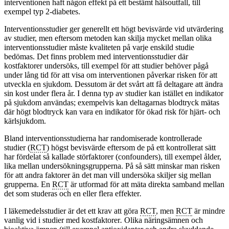
interventionen haft någon effekt på ett bestämt hälsoutfall, till
exempel typ 2-diabetes.
Interventionsstudier ger generellt ett högt bevisvärde vid utvärdering
av studier, men eftersom metoden kan skilja mycket mellan olika
interventionsstudier måste kvaliteten på varje enskild studie
bedömas. Det finns problem med interventionsstudier där
kostfaktorer undersöks, till exempel för att studier behöver pågå
under lång tid för att visa om interventionen påverkar risken för att
utveckla en sjukdom. Dessutom är det svårt att få deltagare att ändra
sin kost under flera år. I denna typ av studier kan istället en indikator
på sjukdom användas; exempelvis kan deltagarnas blodtryck mätas
där högt blodtryck kan vara en indikator för ökad risk för hjärt- och
kärlsjukdom.
Bland interventionsstudierna har randomiserade kontrollerade
studier (
RCT
) högst bevisvärde eftersom de på ett kontrollerat sätt
har fördelat så kallade störfaktorer (confounders), till exempel ålder,
lika mellan undersökningsgrupperna. På så sätt minskar man risken
för att andra faktorer än det man vill undersöka skiljer sig mellan
grupperna. En
RCT
är utformad för att mäta direkta samband mellan
det som studeras och en eller flera effekter
.
I läkemedelsstudier är det ett krav att göra
RCT
, men
RCT
är mindre
vanlig vid i studier med kostfaktorer
.
Olika näringsämnen och