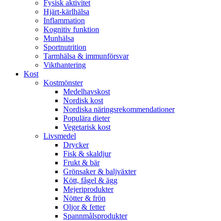
Fysisk aktivitet
Hjärt-kärlhälsa
Inflammation
Kognitiv funktion
Munhälsa
Sportnutrition
Tarmhälsa & immunförsvar
Vikthantering
Kost
Kostmönster
Medelhavskost
Nordisk kost
Nordiska näringsrekommendationer
Populära dieter
Vegetarisk kost
Livsmedel
Drycker
Fisk & skaldjur
Frukt & bär
Grönsaker & baljväxter
Kött, fågel & ägg
Mejeriprodukter
Nötter & frön
Oljor & fetter
Spannmålsprodukter