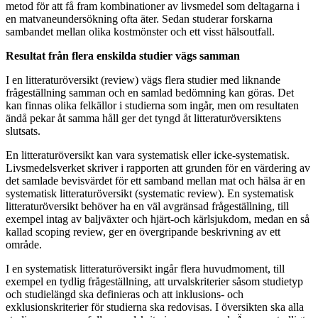
metod för att få fram kombinationer av livsmedel som deltagarna i
en matvaneundersökning ofta äter. Sedan studerar forskarna
sambandet mellan olika kostmönster och ett visst hälsoutfall.
Resultat från flera enskilda studier vägs samman
I en litteraturöversikt (review) vägs flera studier med liknande
frågeställning samman och en samlad bedömning kan göras. Det
kan finnas olika felkällor i studierna som ingår, men om resultaten
ändå pekar åt samma håll ger det tyngd åt litteraturöversiktens
slutsats.
En litteraturöversikt kan vara systematisk eller icke-systematisk.
Livsmedelsverket skriver i rapporten att grunden för en värdering av
det samlade bevisvärdet för ett samband mellan mat och hälsa är en
systematisk litteraturöversikt (systematic review). En systematisk
litteraturöversikt behöver ha en väl avgränsad frågeställning, till
exempel intag av baljväxter och hjärt-och kärlsjukdom, medan en så
kallad scoping review, ger en övergripande beskrivning av ett
område.
I en systematisk litteraturöversikt ingår flera huvudmoment, till
exempel en tydlig frågeställning, att urvalskriterier såsom studietyp
och studielängd ska definieras och att inklusions- och
exklusionskriterier för studierna ska redovisas. I översikten ska alla