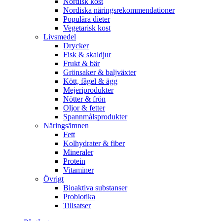
Nordisk kost
Nordiska näringsrekommendationer
Populära dieter
Vegetarisk kost
Livsmedel
Drycker
Fisk & skaldjur
Frukt & bär
Grönsaker & baljväxter
Kött, fågel & ägg
Mejeriprodukter
Nötter & frön
Oljor & fetter
Spannmålsprodukter
Näringsämnen
Fett
Kolhydrater & fiber
Mineraler
Protein
Vitaminer
Övrigt
Bioaktiva substanser
Probiotika
Tillsatser