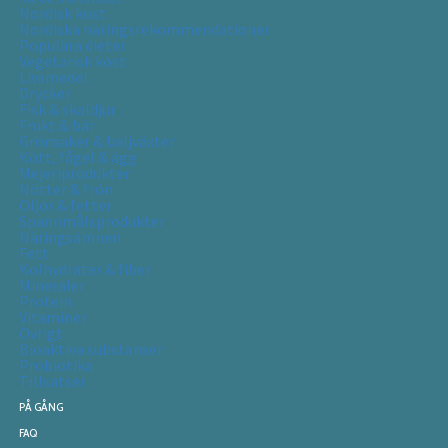
Nordisk kost
Nordiska näringsrekommendationer
Populära dieter
Vegetarisk kost
Livsmedel
Drycker
Fisk & skaldjur
Frukt & bär
Grönsaker & baljväxter
Kött, fågel & ägg
Mejeriprodukter
Nötter & frön
Oljor & fetter
Spannmålsprodukter
Näringsämnen
Fett
Kolhydrater & fiber
Mineraler
Protein
Vitaminer
Övrigt
Bioaktiva substanser
Probiotika
Tillsatser
PÅ GÅNG
FAQ