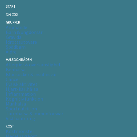
START
OM OSS
GRUPPER
Ammande
Barn & ungdomar
Gravida
Idrottsutövare
Spädbarn
Äldre
HÄLSOOMRÅDEN
Allergier & överkänslighet
Benhälsa
Blodsocker & insulinsvar
Cancer
Fysisk aktivitet
Hjärt-kärlhälsa
Inflammation
Kognitiv funktion
Munhälsa
Sportnutrition
Tarmhälsa & immunförsvar
Vikthantering
KOST
Kostmönster
Medelhavskost