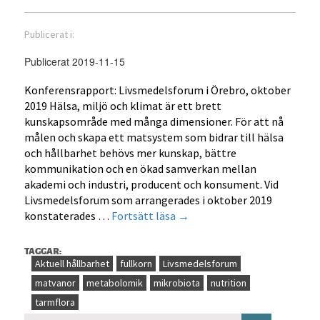
Publicerat i:
Publicerat 2019-11-15
Konferensrapport: Livsmedelsforum i Örebro, oktober
2019 Hälsa, miljö och klimat är ett brett
kunskapsområde med många dimensioner. För att nå
målen och skapa ett matsystem som bidrar till hälsa
och hållbarhet behövs mer kunskap, bättre
kommunikation och en ökad samverkan mellan
akademi och industri, producent och konsument. Vid
Livsmedelsforum som arrangerades i oktober 2019
Kunskap
konstaterades …
Fortsätt läsa
→
och
tillgänglighet
TAGGAR:
–
Aktuell hållbarhet
fullkorn
Livsmedelsforum
grund
matvanor
metabolomik
mikrobiota
nutrition
för
tarmflora
mer