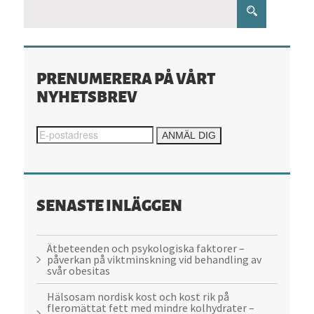
hållbara
matvanor
PRENUMERERA PÅ VÅRT
NYHETSBREV
SENASTE INLÄGGEN
Ätbeteenden och psykologiska faktorer –
påverkan på viktminskning vid behandling av
svår obesitas
Hälsosam nordisk kost och kost rik på
fleromättat fett med mindre kolhydrater –