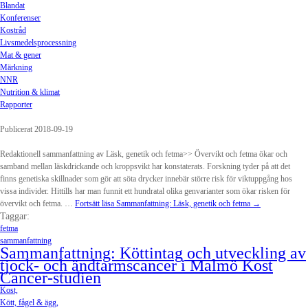
Blandat
Konferenser
Kostråd
Livsmedelsprocessning
Mat & gener
Märkning
NNR
Nutrition & klimat
Rapporter
Publicerat 2018-09-19
Redaktionell sammanfattning av Läsk, genetik och fetma>> Övervikt och fetma ökar och
samband mellan läskdrickande och kroppsvikt har konstaterats. Forskning tyder på att det
finns genetiska skillnader som gör att söta drycker innebär större risk för viktuppgång hos
vissa individer. Hittills har man funnit ett hundratal olika genvarianter som ökar risken för
övervikt och fetma. …
Fortsätt läsa
Sammanfattning: Läsk, genetik och fetma
→
Taggar:
fetma
sammanfattning
Sammanfattning: Köttintag och utveckling av
tjock- och ändtarmscancer i Malmö Kost
Cancer-studien
Kost,
Kött, fågel & ägg,