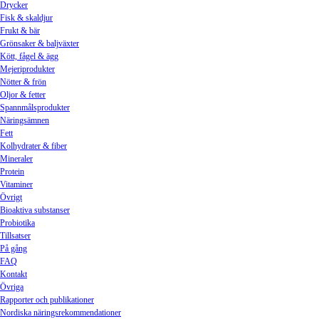
Drycker
Fisk & skaldjur
Frukt & bär
Grönsaker & baljväxter
Kött, fågel & ägg
Mejeriprodukter
Nötter & frön
Oljor & fetter
Spannmålsprodukter
Näringsämnen
Fett
Kolhydrater & fiber
Mineraler
Protein
Vitaminer
Övrigt
Bioaktiva substanser
Probiotika
Tillsatser
På gång
FAQ
Kontakt
Övriga
Rapporter och publikationer
Nordiska näringsrekommendationer