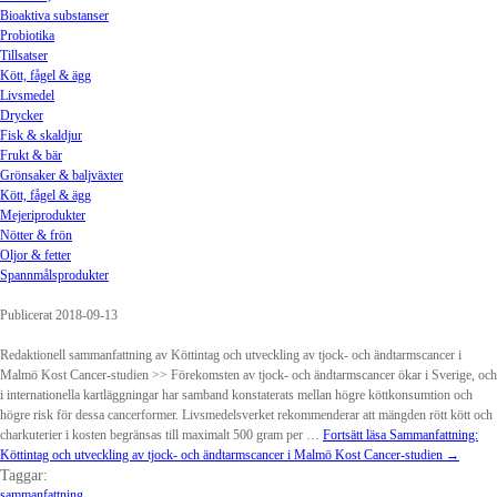
Bioaktiva substanser
Probiotika
Tillsatser
Kött, fågel & ägg
Livsmedel
Drycker
Fisk & skaldjur
Frukt & bär
Grönsaker & baljväxter
Kött, fågel & ägg
Mejeriprodukter
Nötter & frön
Oljor & fetter
Spannmålsprodukter
Publicerat 2018-09-13
Redaktionell sammanfattning av Köttintag och utveckling av tjock- och ändtarmscancer i
Malmö Kost Cancer-studien >> Förekomsten av tjock- och ändtarmscancer ökar i Sverige, och
i internationella kartläggningar har samband konstaterats mellan högre köttkonsumtion och
högre risk för dessa cancerformer. Livsmedelsverket rekommenderar att mängden rött kött och
charkuterier i kosten begränsas till maximalt 500 gram per …
Fortsätt läsa
Sammanfattning:
Köttintag och utveckling av tjock- och ändtarmscancer i Malmö Kost Cancer-studien
→
Taggar:
sammanfattning