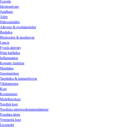
Gravida
Idrottsutövare
Spädbarn
Äldre
Hälsoområden
Allergier & överkänslighet
Benhälsa
Blodsocker & insulinsvar
Cancer
Fysisk aktivitet
Hjärt-kärlhälsa
Inflammation
Kognitiv funktion
Munhälsa
Sportnutrition
Tarmhälsa & immunförsvar
Vikthantering
Kost
Kostmönster
Medelhavskost
Nordisk kost
Nordiska näringsrekommendationer
Populära dieter
Vegetarisk kost
Livsmedel