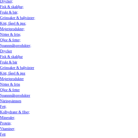
Drycker;
Fisk & skaldjur;
Frukt & bär;
Grönsaker & baljväxter;
Kött, fågel & ägg;
Mejeriprodukter;
Nötter & frön;
Oljor & fetter;
Spannmålsprodukter;
Drycker
Fisk & skaldjur
Frukt & bär
Grönsaker & baljväxter
Kött, fågel & ägg
Mejeriprodukter
Nötter & frön
Oljor & fetter
Spannmålsprodukter
Näringsämnen
Fett;
Kolhydrater & fiber;
Mineraler;
Protein;
Vitaminer;
Fett