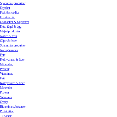
Spannmålsprodukter;
Drycker
Fisk & skaldjur
Frukt & bär
Grönsaker & baljväxter
Kött, fågel & ägg
Mejeriprodukter
Nötter & frön
Oljor & fetter
Spannmålsprodukter
Näringsämnen
Fett;
Kolhydrater & fiber;
Mineraler;
Protein;
Vitaminer;
Fett
Kolhydrater & fiber
Mineraler
Protein
Vitaminer
Övrigt
Bioaktiva substanser;
Probiotika;
Tillsatser;