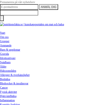
Prenumerera på vårt nyhetsbrev
Start
Om oss
Grupper
Ammande
Barn & ungdomar
Gravida
Idrottsutövare
Spädbarn
Äldre
Hälsoområden
Allergier & överkänslighet
Benhälsa
Blodsocker & insulinsvar
Cancer
Fysisk aktivitet
Hjärt-kärlhälsa
Inflammation
Kognitiv funktion