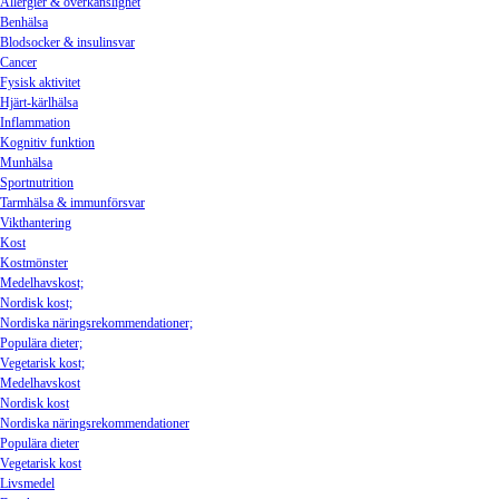
Allergier & överkänslighet
Benhälsa
Blodsocker & insulinsvar
Cancer
Fysisk aktivitet
Hjärt-kärlhälsa
Inflammation
Kognitiv funktion
Munhälsa
Sportnutrition
Tarmhälsa & immunförsvar
Vikthantering
Kost
Kostmönster
Medelhavskost;
Nordisk kost;
Nordiska näringsrekommendationer;
Populära dieter;
Vegetarisk kost;
Medelhavskost
Nordisk kost
Nordiska näringsrekommendationer
Populära dieter
Vegetarisk kost
Livsmedel