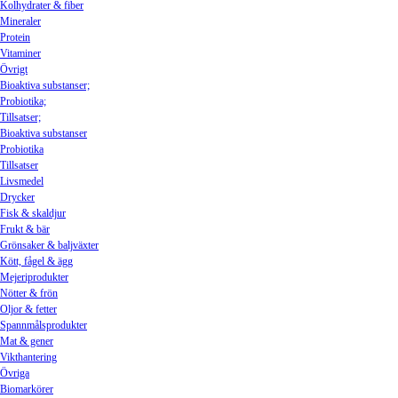
Kolhydrater & fiber
Mineraler
Protein
Vitaminer
Övrigt
Bioaktiva substanser;
Probiotika;
Tillsatser;
Bioaktiva substanser
Probiotika
Tillsatser
Livsmedel
Drycker
Fisk & skaldjur
Frukt & bär
Grönsaker & baljväxter
Kött, fågel & ägg
Mejeriprodukter
Nötter & frön
Oljor & fetter
Spannmålsprodukter
Mat & gener
Vikthantering
Övriga
Biomarkörer