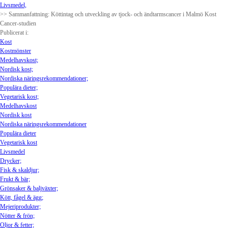
Livsmedel,
>> Sammanfattning: Köttintag och utveckling av tjock- och ändtarmscancer i Malmö Kost
Cancer-studien
Publicerat i:
Kost
Kostmönster
Medelhavskost;
Nordisk kost;
Nordiska näringsrekommendationer;
Populära dieter;
Vegetarisk kost;
Medelhavskost
Nordisk kost
Nordiska näringsrekommendationer
Populära dieter
Vegetarisk kost
Livsmedel
Drycker;
Fisk & skaldjur;
Frukt & bär;
Grönsaker & baljväxter;
Kött, fågel & ägg;
Mejeriprodukter;
Nötter & frön;
Oljor & fetter;