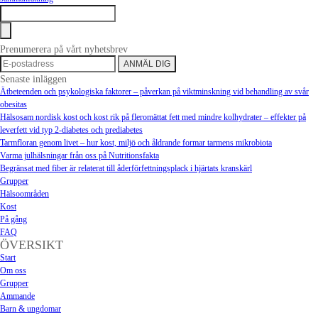
Prenumerera på vårt nyhetsbrev
Senaste inläggen
Ätbeteenden och psykologiska faktorer – påverkan på viktminskning vid behandling av svår
obesitas
Hälsosam nordisk kost och kost rik på fleromättat fett med mindre kolhydrater – effekter på
leverfett vid typ 2-diabetes och prediabetes
Tarmfloran genom livet – hur kost, miljö och åldrande formar tarmens mikrobiota
Varma julhälsningar från oss på Nutritionsfakta
Begränsat med fiber är relaterat till åderförfettningsplack i hjärtats kranskärl
Grupper
Hälsoområden
Kost
På gång
FAQ
ÖVERSIKT
Start
Om oss
Grupper
Ammande
Barn & ungdomar