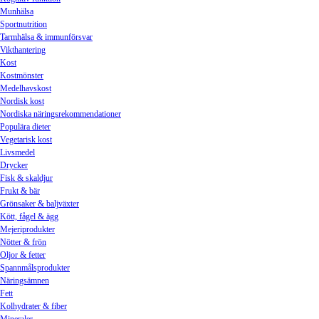
Munhälsa
Sportnutrition
Tarmhälsa & immunförsvar
Vikthantering
Kost
Kostmönster
Medelhavskost
Nordisk kost
Nordiska näringsrekommendationer
Populära dieter
Vegetarisk kost
Livsmedel
Drycker
Fisk & skaldjur
Frukt & bär
Grönsaker & baljväxter
Kött, fågel & ägg
Mejeriprodukter
Nötter & frön
Oljor & fetter
Spannmålsprodukter
Näringsämnen
Fett
Kolhydrater & fiber