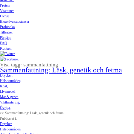
Mineraler
Protein
Vitaminer
Övrigt
Bioaktiva substanser
Probiotika
Tillsatser
På gång
FAQ
Kontakt
Visa tagg: sammanfattning
Sammanfattning: Läsk, genetik och fetma
Drycker,
Hälsoområden,
Kost,
Livsmedel,
Mat & gener,
Vikthantering,
Övriga,
>> Sammanfattning: Läsk, genetik och fetma
Publicerat i:
Drycker
Hälsoområden