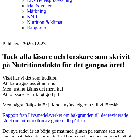
Livsmedelsprocessning
Mat & gener
Märkning
NNR
Nutrition & klimat
Rapporter
Publicerat 2020-12-23
Tack alla läsare och forskare som skrivit
på Nutritionsfakta för det gångna året!
Visst har vi det som tradition
Att bara ägna oss åt nutrition
Men just nu känns det mera kul
Att önska er en riktigt god jul
Men några lästips inför jul- och nyårshelgerna vill vi föreslå:
Rapport från Livsmedelsverket om bakgrunden till det reviderade
rådet om introduktion av gluten till spädbarn.
Det nya rådet är att börja ge mat med gluten på samma sätt som
annan mat. Men det är viktigt att börja med små mängder och att öka