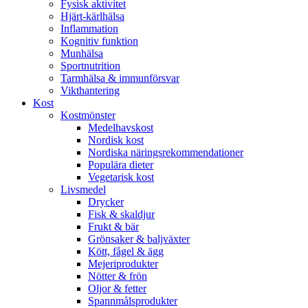
Fysisk aktivitet
Hjärt-kärlhälsa
Inflammation
Kognitiv funktion
Munhälsa
Sportnutrition
Tarmhälsa & immunförsvar
Vikthantering
Kost
Kostmönster
Medelhavskost
Nordisk kost
Nordiska näringsrekommendationer
Populära dieter
Vegetarisk kost
Livsmedel
Drycker
Fisk & skaldjur
Frukt & bär
Grönsaker & baljväxter
Kött, fågel & ägg
Mejeriprodukter
Nötter & frön
Oljor & fetter
Spannmålsprodukter