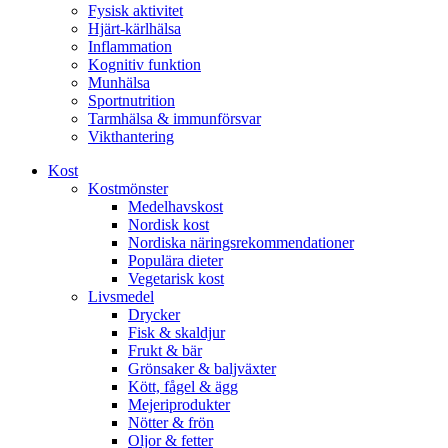
Fysisk aktivitet
Hjärt-kärlhälsa
Inflammation
Kognitiv funktion
Munhälsa
Sportnutrition
Tarmhälsa & immunförsvar
Vikthantering
Kost
Kostmönster
Medelhavskost
Nordisk kost
Nordiska näringsrekommendationer
Populära dieter
Vegetarisk kost
Livsmedel
Drycker
Fisk & skaldjur
Frukt & bär
Grönsaker & baljväxter
Kött, fågel & ägg
Mejeriprodukter
Nötter & frön
Oljor & fetter