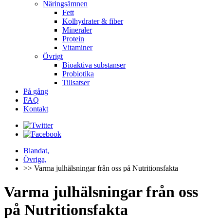
Näringsämnen
Fett
Kolhydrater & fiber
Mineraler
Protein
Vitaminer
Övrigt
Bioaktiva substanser
Probiotika
Tillsatser
På gång
FAQ
Kontakt
Blandat,
Övriga,
>> Varma julhälsningar från oss på Nutritionsfakta
Varma julhälsningar från oss
på Nutritionsfakta