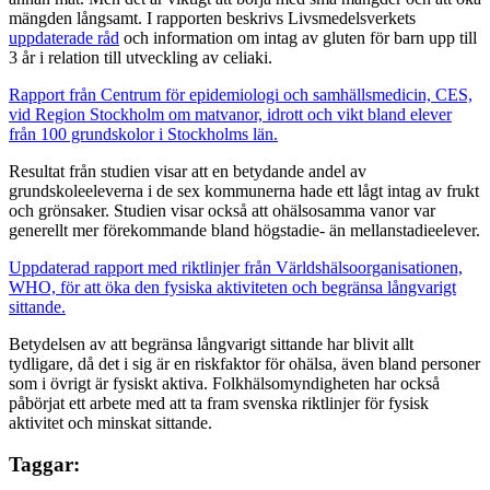
mängden långsamt. I rapporten beskrivs Livsmedelsverkets
uppdaterade råd
och information om intag av gluten för barn upp till
3 år i relation till utveckling av celiaki.
Rapport från Centrum för epidemiologi och samhällsmedicin, CES,
vid Region Stockholm om matvanor, idrott och vikt bland elever
från 100 grundskolor i Stockholms län.
Resultat från studien visar att en betydande andel av
grundskoleeleverna i de sex kommunerna hade ett lågt intag av frukt
och grönsaker. Studien visar också att ohälsosamma vanor var
generellt mer förekommande bland högstadie- än mellanstadieelever.
Uppdaterad rapport med riktlinjer från Världshälsoorganisationen,
WHO, för att öka den fysiska aktiviteten och begränsa långvarigt
sittande.
Betydelsen av att begränsa långvarigt sittande har blivit allt
tydligare, då det i sig är en riskfaktor för ohälsa, även bland personer
som i övrigt är fysiskt aktiva. Folkhälsomyndigheten har också
påbörjat ett arbete med att ta fram svenska riktlinjer för fysisk
aktivitet och minskat sittande.
Taggar: