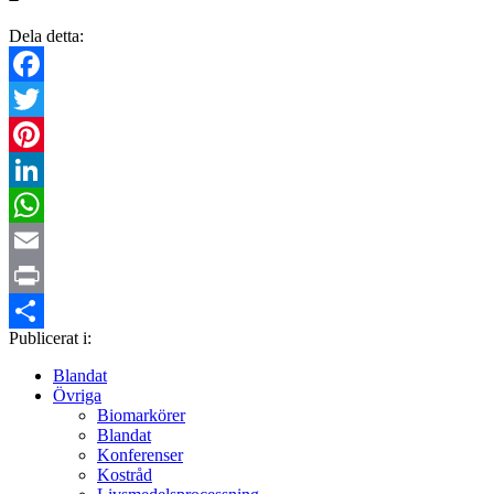
Dela detta:
Facebook
Twitter
Pinterest
LinkedIn
WhatsApp
Email
Print
Publicerat i:
Dela
Blandat
Övriga
Biomarkörer
Blandat
Konferenser
Kostråd