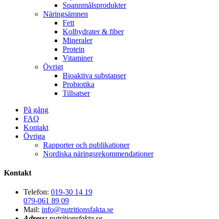
Spannmålsprodukter
Näringsämnen
Fett
Kolhydrater & fiber
Mineraler
Protein
Vitaminer
Övrigt
Bioaktiva substanser
Probiotika
Tillsatser
På gång
FAQ
Kontakt
Övriga
Rapporter och publikationer
Nordiska näringsrekommendationer
Kontakt
Telefon:
019-30 14 19
079-061 89 09
Mail:
info@nutritionsfakta.se
Adress:
nutritionsfakta.se