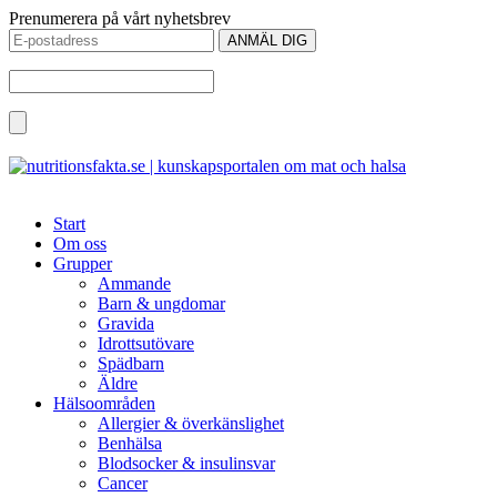
Prenumerera på vårt nyhetsbrev
Start
Om oss
Grupper
Ammande
Barn & ungdomar
Gravida
Idrottsutövare
Spädbarn
Äldre
Hälsoområden
Allergier & överkänslighet
Benhälsa
Blodsocker & insulinsvar
Cancer