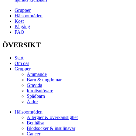
Grupper
Hälsoområden
Kost
På gång
FAQ
ÖVERSIKT
Start
Om oss
Grupper
Ammande
Barn & ungdomar
Gravida
Idrottsutövare
Spädbarn
Äldre
Hälsoområden
Allergier & överkänslighet
Benhälsa
Blodsocker & insulinsvar
Cancer