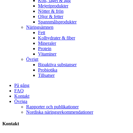
Kött, fågel & ägg
Mejeriprodukter
Nötter & frön
Oljor & fetter
Spannmålsprodukter
Näringsämnen
Fett
Kolhydrater & fiber
Mineraler
Protein
Vitaminer
Övrigt
Bioaktiva substanser
Probiotika
Tillsatser
På gång
FAQ
Kontakt
Övriga
Rapporter och publikationer
Nordiska näringsrekommendationer
Kontakt