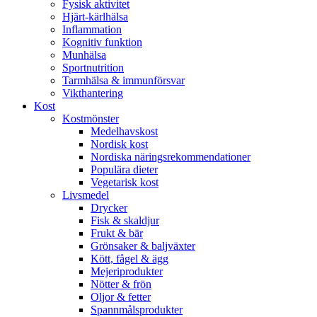
Fysisk aktivitet
Hjärt-kärlhälsa
Inflammation
Kognitiv funktion
Munhälsa
Sportnutrition
Tarmhälsa & immunförsvar
Vikthantering
Kost
Kostmönster
Medelhavskost
Nordisk kost
Nordiska näringsrekommendationer
Populära dieter
Vegetarisk kost
Livsmedel
Drycker
Fisk & skaldjur
Frukt & bär
Grönsaker & baljväxter
Kött, fågel & ägg
Mejeriprodukter
Nötter & frön
Oljor & fetter
Spannmålsprodukter