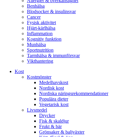
Allergier & överkänslighet
Benhälsa
Blodsocker & insulinsvar
Cancer
Fysisk aktivitet
Hjärt-kärlhälsa
Inflammation
Kognitiv funktion
Munhälsa
Sportnutrition
Tarmhälsa & immunförsvar
Vikthantering
Kost
Kostmönster
Medelhavskost
Nordisk kost
Nordiska näringsrekommendationer
Populära dieter
Vegetarisk kost
Livsmedel
Drycker
Fisk & skaldjur
Frukt & bär
Grönsaker & baljväxter