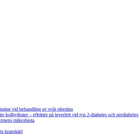
ning vid behandling av svår obesitas
e kolhydrater – effekter på leverfett vid typ 2-diabetes och prediabetes
tarmens mikrobiota
ats kranskärl