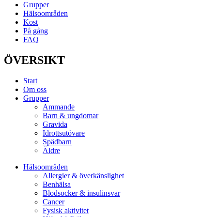
Grupper
Hälsoområden
Kost
På gång
FAQ
ÖVERSIKT
Start
Om oss
Grupper
Ammande
Barn & ungdomar
Gravida
Idrottsutövare
Spädbarn
Äldre
Hälsoområden
Allergier & överkänslighet
Benhälsa
Blodsocker & insulinsvar
Cancer
Fysisk aktivitet