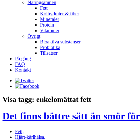
Näringsämnen
Fett
Kolhydrater & fiber
Mineraler
Protein
Vitaminer
Övrigt
Bioaktiva substanser
Probiotika
Tillsatser
På gång
FAQ
Kontakt
Visa tagg: enkelomättat fett
Det finns bättre sätt än smör fö
Fett,
Hjärt-kärlhälsa,