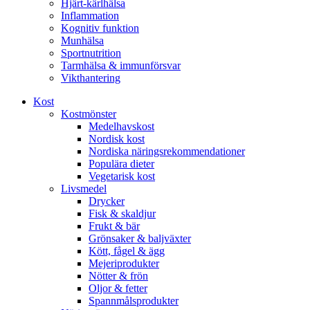
Hjärt-kärlhälsa
Inflammation
Kognitiv funktion
Munhälsa
Sportnutrition
Tarmhälsa & immunförsvar
Vikthantering
Kost
Kostmönster
Medelhavskost
Nordisk kost
Nordiska näringsrekommendationer
Populära dieter
Vegetarisk kost
Livsmedel
Drycker
Fisk & skaldjur
Frukt & bär
Grönsaker & baljväxter
Kött, fågel & ägg
Mejeriprodukter
Nötter & frön
Oljor & fetter
Spannmålsprodukter