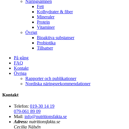
Näringsämnen
Fett
Kolhydrater & fiber
Mineraler
Protein
Vitaminer
Övrigt
Bioaktiva substanser
Probiotika
Tillsatser
På gång
FAQ
Kontakt
Övriga
Rapporter och publikationer
Nordiska näringsrekommendationer
Kontakt
Telefon:
019-30 14 19
079-061 89 09
Mail:
info@nutritionsfakta.se
Adress:
nutritionsfakta.se
Cecilia Nälsén