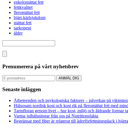
enkelomättat fett
fettkvalitet
fleromättat fett
hjärt-kärlsjukdom
mättat fett
sarkopeni
äldre
Prenumerera på vårt nyhetsbrev
Senaste inläggen
Ätbeteenden och psykologiska faktorer – påverkan på viktminsk
Hälsosam nordisk kost och kost rik på fleromättat fett med mindr
Tarmfloran genom livet – hur kost, miljö och åldrande formar 
Varma julhälsningar från oss på Nutritionsfakta
Begränsat med fiber är relaterat till åderförfettningsplack i hjärt