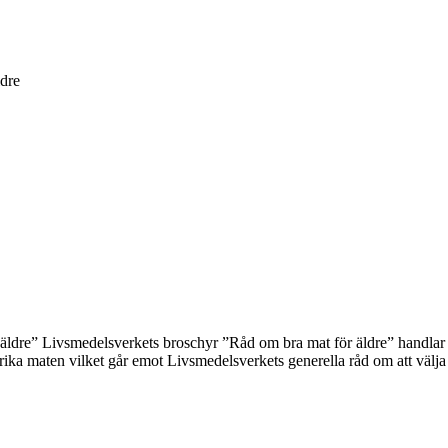
ldre
äldre” Livsmedelsverkets broschyr ”Råd om bra mat för äldre” handlar 
erika maten vilket går emot Livsmedelsverkets generella råd om att väl