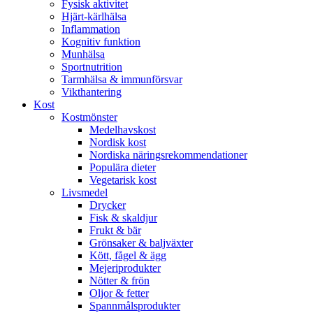
Fysisk aktivitet
Hjärt-kärlhälsa
Inflammation
Kognitiv funktion
Munhälsa
Sportnutrition
Tarmhälsa & immunförsvar
Vikthantering
Kost
Kostmönster
Medelhavskost
Nordisk kost
Nordiska näringsrekommendationer
Populära dieter
Vegetarisk kost
Livsmedel
Drycker
Fisk & skaldjur
Frukt & bär
Grönsaker & baljväxter
Kött, fågel & ägg
Mejeriprodukter
Nötter & frön
Oljor & fetter
Spannmålsprodukter