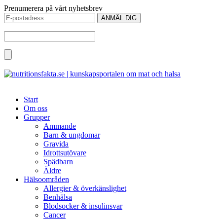
Prenumerera på vårt nyhetsbrev
Start
Om oss
Grupper
Ammande
Barn & ungdomar
Gravida
Idrottsutövare
Spädbarn
Äldre
Hälsoområden
Allergier & överkänslighet
Benhälsa
Blodsocker & insulinsvar
Cancer