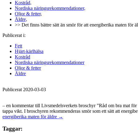
Kostråd,
Nordiska näringsrekommendationer,
Oljor & fetter,
Äldre,
>> Det finns bättre sätt än smör för att energiberika maten för ä
Publicerat i:
Fett
Hjärt-kärlhälsa
Kostråd
Nordiska näringsrekommendationer
Oljor & fetter
Äldre
Publicerat 2020-03-03
– en kommentar till Livsmedelsverkets broschyr ”Råd om bra mat för 
tappa vikt. I broschyren rekommenderas smör som ett sätt att energib
energiberika maten för äldre
→
Taggar: