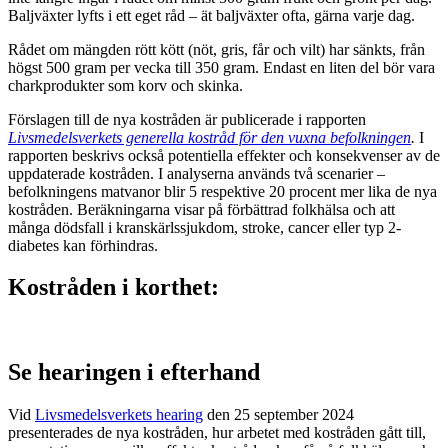
Baljväxter lyfts i ett eget råd – ät baljväxter ofta, gärna varje dag.
Rådet om mängden rött kött (nöt, gris, får och vilt) har sänkts, från
högst 500 gram per vecka till 350 gram. Endast en liten del bör vara
charkprodukter som korv och skinka.
Förslagen till de nya kostråden är publicerade i rapporten
Livsmedelsverkets generella kostråd för den vuxna befolkningen
.
I
rapporten beskrivs också potentiella effekter och konsekvenser av de
uppdaterade kostråden. I analyserna används två scenarier –
befolkningens matvanor blir 5 respektive 20 procent mer lika de nya
kostråden. Beräkningarna visar på förbättrad folkhälsa och att
många dödsfall i kranskärlssjukdom, stroke, cancer eller typ 2-
diabetes kan förhindras.
Kostråden i korthet:
Se hearingen i efterhand
Vid
Livsmedelsverkets hearing
den 25 september 2024
presenterades de nya kostråden, hur arbetet med kostråden gått till,