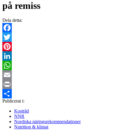
på remiss
Dela detta:
Facebook
Twitter
Pinterest
LinkedIn
WhatsApp
Email
Print
Publicerat i:
Dela
Kostråd
NNR
Nordiska näringsrekommendationer
Nutrition & klimat