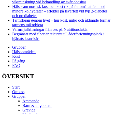
viktminskning vid behandling av svår obesitas
Hälsosam nordisk kost och kost rik på fleromättat fett med
mindre kolhydrater – effekter på leverfett vid typ 2-diabetes
och prediabetes
Tarmfloran genom livet – hur kost, miljö och åldrande formar
tarmens mikrobiota
Varma julhälsningar från oss på Nutritionsfakta
Begränsat med fiber är relaterat till åderförfettningsplack i
hjärtats kranskärl
Grupper
Hälsoområden
Kost
På gång
FAQ
ÖVERSIKT
Start
Om oss
Grupper
Ammande
Barn & ungdomar
Gravida