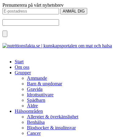
Prenumerera på vårt nyhetsbrev
Start
Om oss
Grupper
Ammande
Barn & ungdomar
Gravida
Idrottsutövare
Spädbarn
Äldre
Hälsoområden
Allergier & överkänslighet
Benhälsa
Blodsocker & insulinsvar
Cancer