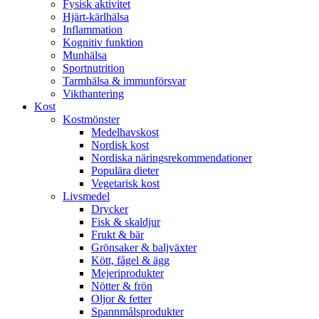
Fysisk aktivitet
Hjärt-kärlhälsa
Inflammation
Kognitiv funktion
Munhälsa
Sportnutrition
Tarmhälsa & immunförsvar
Vikthantering
Kost
Kostmönster
Medelhavskost
Nordisk kost
Nordiska näringsrekommendationer
Populära dieter
Vegetarisk kost
Livsmedel
Drycker
Fisk & skaldjur
Frukt & bär
Grönsaker & baljväxter
Kött, fågel & ägg
Mejeriprodukter
Nötter & frön
Oljor & fetter
Spannmålsprodukter