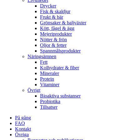
Livsmedel
Drycker
Fisk & skaldjur
Frukt & bär
Grönsaker & baljväxter
Kött, fågel & ägg
Mejeriprodukter
Nötter & frön
Oljor & fetter
Spannmålsprodukter
Näringsämnen
Fett
Kolhydrater & fiber
Mineraler
Protein
Vitaminer
Övrigt
Bioaktiva substanser
Probiotika
Tillsatser
På gång
FAQ
Kontakt
Övriga