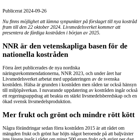
Publicerat 2024-09-26
Nu finns möjlighet att lämna synpunkter på förslaget till nya kostråd
fram till den 22 oktober 2024. Livsmedelsverket kommer att
presentera de färdiga kostråden i början av 2025.
NNR är den vetenskapliga basen för de
nationella kostråden
Förra året publicerades de nya nordiska
näringsrekommendationerna, NNR 2023, och under året har
Livsmedelsverket arbetat med uppdateringen av de svenska
kostråden. Hälsa är grunden i kostråden men råden tar också hänsyn
till miljöpåverkan. I nuvarande uppdatering av kostråden ingår också
ett regeringsuppdrag att beakta en stärkt livsmedelsberedskap och en
ökad svensk livsmedelsproduktion.
Mer frukt och grönt och mindre rött kött
Några förändringar sedan förra kostråden 2015 är att rådet om
mängden frukt och grönt har höjts något beroende på att baljväxter
inte längre ingår i rådet om minst 500 gram frukt och grönt per dag.