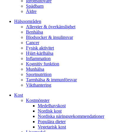
Idrottsutövare
Spädbarn
Äldre
Hälsoområden
Allergier & överkänslighet
Benhälsa
Blodsocker & insulinsvar
Cancer
Fysisk aktivitet
Hjärt-kärlhälsa
Inflammation
Kognitiv funktion
Munhälsa
Sportnutrition
Tarmhälsa & immunförsvar
Vikthantering
Kost
Kostmönster
Medelhavskost
Nordisk kost
Nordiska näringsrekommendationer
Populära dieter
Vegetarisk kost