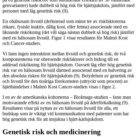
genvarianter) hade dubbelt så hög risk för hjärtsjukdom, jämfört med
personer med låg genetisk risk (9).
En ohälsosam livsstil (definierad som minst tre av riskfaktorerna
rökare, fysiskt inaktiv, dålig kost, eller fetma) associerade med en
liknande riskökning (det vill säga nästan dubbelt så hög risk) jämfört
med en hälsosam livsstil. Figur 1 visar resultaten för Malmö Kost
och Cancer-studien.
Vi fann ingen interaktion mellan livsstil och genetisk risk, de två
komponenterna var oberoende riskfaktorer och bidrog till en
adderad riskökning för hjärtsjukdom. Oavsett låg eller hög genetisk
risk var en hälsosam livsstil därmed associerad med en halvering av
den absoluta risken för hjärtsjukdom (9). Betydelsen av genetisk risk
och livsstil för den tioåriga förekomsten (uttryckt som procent) av
hjärthändelser i Malmö Kost Cancer-studien visas i figur 2.
I en av de amerikanska kohorterna – BioImage-studien – fann man
motsvarande effekt av en hälsosam livsstil på åderförkalkning (9).
Resultaten visar på nyttan av en hälsosam livsstil för alla, ett
budskap som är viktigt vid kommunikation med patienter som har
hög genetisk risk för att insjukna i hjärt-kärlsjukdom.
Genetisk risk och medicinering