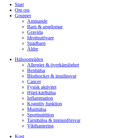
Start
Om oss
Grupper
Ammande
Barn & ungdomar
Gravida
Idrottsutövare
Spädbarn
Äldre
Hälsoområden
Allergier & överkänslighet
Benhälsa
Blodsocker & insulinsvar
Cancer
Fysisk aktivitet
Hjärt-kärlhälsa
Inflammation
Kognitiv funktion
Munhälsa
Sportnutrition
Tarmhälsa & immunförsvar
Vikthantering
Kost