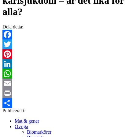
kärlsjukdom – är det lika för
alla?
Dela detta:
Facebook
Twitter
Pinterest
LinkedIn
WhatsApp
Email
Print
Publicerat i:
Dela
Mat & gener
Övriga
Biomarkörer