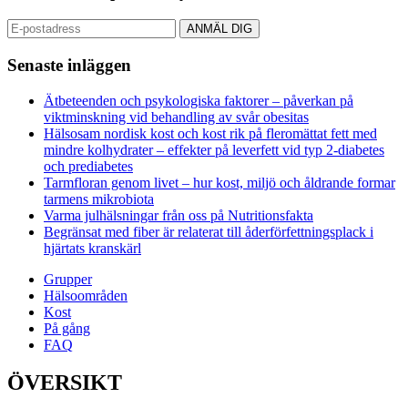
Senaste inläggen
Ätbeteenden och psykologiska faktorer – påverkan på
viktminskning vid behandling av svår obesitas
Hälsosam nordisk kost och kost rik på fleromättat fett med
mindre kolhydrater – effekter på leverfett vid typ 2-diabetes
och prediabetes
Tarmfloran genom livet – hur kost, miljö och åldrande formar
tarmens mikrobiota
Varma julhälsningar från oss på Nutritionsfakta
Begränsat med fiber är relaterat till åderförfettningsplack i
hjärtats kranskärl
Grupper
Hälsoområden
Kost
På gång
FAQ
ÖVERSIKT