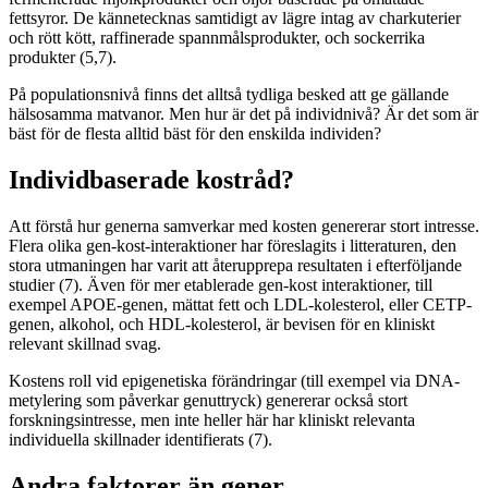
fettsyror. De kännetecknas samtidigt av lägre intag av charkuterier
och rött kött, raffinerade spannmålsprodukter, och sockerrika
produkter (5,7).
På populationsnivå finns det alltså tydliga besked att ge gällande
hälsosamma matvanor. Men hur är det på individnivå? Är det som är
bäst för de flesta alltid bäst för den enskilda individen?
Individbaserade kostråd?
Att förstå hur generna samverkar med kosten genererar stort intresse.
Flera olika gen-kost-interaktioner har föreslagits i litteraturen, den
stora utmaningen har varit att återupprepa resultaten i efterföljande
studier (7). Även för mer etablerade gen-kost interaktioner, till
exempel APOE-genen, mättat fett och LDL-kolesterol, eller CETP-
genen, alkohol, och HDL-kolesterol, är bevisen för en kliniskt
relevant skillnad svag.
Kostens roll vid epigenetiska förändringar (till exempel via DNA-
metylering som påverkar genuttryck) genererar också stort
forskningsintresse, men inte heller här har kliniskt relevanta
individuella skillnader identifierats (7).
Andra faktorer än gener