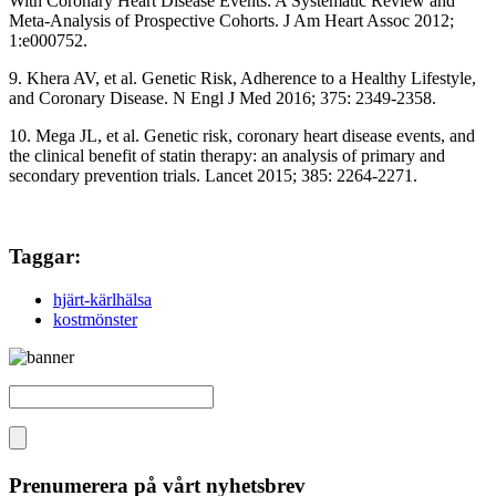
With Coronary Heart Disease Events: A Systematic Review and
Meta-Analysis of Prospective Cohorts. J Am Heart Assoc 2012;
1:e000752.
9. Khera AV, et al. Genetic Risk, Adherence to a Healthy Lifestyle,
and Coronary Disease. N Engl J Med 2016; 375: 2349-2358.
10. Mega JL, et al. Genetic risk, coronary heart disease events, and
the clinical benefit of statin therapy: an analysis of primary and
secondary prevention trials. Lancet 2015; 385: 2264-2271.
Taggar:
hjärt-kärlhälsa
kostmönster
Prenumerera på vårt nyhetsbrev