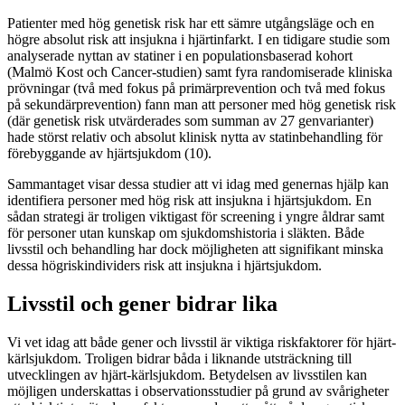
Patienter med hög genetisk risk har ett sämre utgångsläge och en
högre absolut risk att insjukna i hjärtinfarkt. I en tidigare studie som
analyserade nyttan av statiner i en populationsbaserad kohort
(Malmö Kost och Cancer-studien) samt fyra randomiserade kliniska
prövningar (två med fokus på primärprevention och två med fokus
på sekundärprevention) fann man att personer med hög genetisk risk
(där genetisk risk utvärderades som summan av 27 genvarianter)
hade störst relativ och absolut klinisk nytta av statinbehandling för
förebyggande av hjärtsjukdom (10).
Sammantaget visar dessa studier att vi idag med genernas hjälp kan
identifiera personer med hög risk att insjukna i hjärtsjukdom. En
sådan strategi är troligen viktigast för screening i yngre åldrar samt
för personer utan kunskap om sjukdomshistoria i släkten. Både
livsstil och behandling har dock möjligheten att signifikant minska
dessa högriskindividers risk att insjukna i hjärtsjukdom.
Livsstil och gener bidrar lika
Vi vet idag att både gener och livsstil är viktiga riskfaktorer för hjärt-
kärlsjukdom. Troligen bidrar båda i liknande utsträckning till
utvecklingen av hjärt-kärlsjukdom. Betydelsen av livsstilen kan
möjligen underskattas i observationsstudier på grund av svårigheter