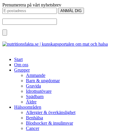
Prenumerera på vårt nyhetsbrev
Start
Om oss
Grupper
Ammande
Barn & ungdomar
Gravida
Idrottsutövare
Spädbarn
Äldre
Hälsoområden
Allergier & överkänslighet
Benhälsa
Blodsocker & insulinsvar
Cancer