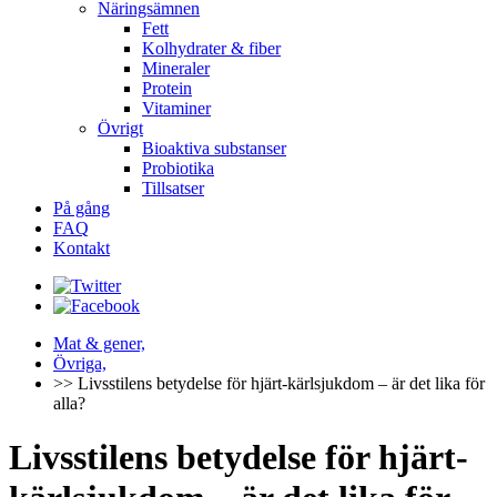
Näringsämnen
Fett
Kolhydrater & fiber
Mineraler
Protein
Vitaminer
Övrigt
Bioaktiva substanser
Probiotika
Tillsatser
På gång
FAQ
Kontakt
Mat & gener,
Övriga,
>> Livsstilens betydelse för hjärt-kärlsjukdom – är det lika för
alla?
Livsstilens betydelse för hjärt-