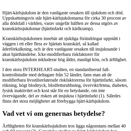
Hjärt-kärlsjukdom är den vanligaste orsaken till sjukdom och död.
Uppskattningsvis står hjärt-kärlsjukdomarna för cirka 30 procent av
alla dödsfall i världen, varav ungefär hälften av dessa utgörs av
kranskärlssjukdomar (hjärtinfarkt och kärlkramp).
Kranskärlssjukdomen innebär att sjukliga förändringar uppstått i
väggen i ett eller flera av hjärtats kranskärl, så kallad
åderförkalkning, och är den vanligaste orsaken till insjuknande i
akut hjärthändelse. Icke-modifierbara riskfaktorer för
kranskärlssjukdom inkluderar hög ålder, manligt kön, och ärftlighet.
I den stora INTERHEART-studien, en standardiserad fall-
kontrollstudie med deltagare från 52 länder, fann man att de
modifierbara livsstilsrelaterade riskfaktorerna för hjärtinfarkt, såsom
rökning, högt blodtryck, blodfettsrubbning, övervikt/fetma, diabetes,
fysisk inaktivitet och kost står för en betydande, om inte
övervägande, del av risken att insjukna i hjärtinfarkt (1). Således
finns det stora möjligheter att förebygga hjärt-kärlsjukdom.
Vad vet vi om genernas betydelse?
Ärftligheten för kranskärlssjukdom tros ligga någonstans mellan 40