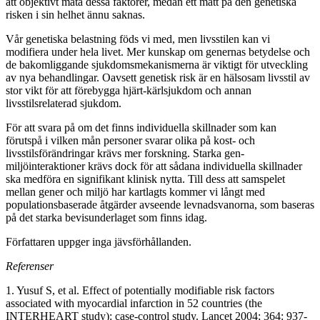
att objektivt mäta dessa faktorer, medan ett mått på den genetiska
risken i sin helhet ännu saknas.
Vår genetiska belastning föds vi med, men livsstilen kan vi
modifiera under hela livet. Mer kunskap om genernas betydelse och
de bakomliggande sjukdomsmekanismerna är viktigt för utveckling
av nya behandlingar. Oavsett genetisk risk är en hälsosam livsstil av
stor vikt för att förebygga hjärt-kärlsjukdom och annan
livsstilsrelaterad sjukdom.
För att svara på om det finns individuella skillnader som kan
förutspå i vilken mån personer svarar olika på kost- och
livsstilsförändringar krävs mer forskning. Starka gen-
miljöinteraktioner krävs dock för att sådana individuella skillnader
ska medföra en signifikant klinisk nytta. Till dess att samspelet
mellan gener och miljö har kartlagts kommer vi långt med
populationsbaserade åtgärder avseende levnadsvanorna, som baseras
på det starka bevisunderlaget som finns idag.
Författaren uppger inga jävsförhållanden.
Referenser
1. Yusuf S, et al. Effect of potentially modifiable risk factors
associated with myocardial infarction in 52 countries (the
INTERHEART study): case-control study. Lancet 2004; 364: 937-