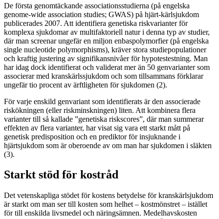
De första genomtäckande associationsstudierna (på engelska
genome-wide association studies; GWAS) på hjärt-kärlsjukdom
publicerades 2007. Att identifiera genetiska riskvarianter för
komplexa sjukdomar av multifaktoriell natur i denna typ av studier,
där man screenar ungefär en miljon enbaspolymorfier (på engelska
single nucleotide polymorphisms), kräver stora studiepopulationer
och kraftig justering av signifikansnivåer för hypotestestning. Man
har idag dock identifierat och validerat mer än 50 genvarianter som
associerar med kranskärlssjukdom och som tillsammans förklarar
ungefär tio procent av ärftligheten för sjukdomen (2).
För varje enskild genvariant som identifierats är den associerade
riskökningen (eller riskminskningen) liten. Att kombinera flera
varianter till så kallade ”genetiska riskscores”, där man summerar
effekten av flera varianter, har visat sig vara ett starkt mått på
genetisk predisposition och en prediktor för insjuknande i
hjärtsjukdom som är oberoende av om man har sjukdomen i släkten
(3).
Starkt stöd för kostråd
Det vetenskapliga stödet för kostens betydelse för kranskärlsjukdom
är starkt om man ser till kosten som helhet – kostmönstret – istället
för till enskilda livsmedel och näringsämnen. Medelhavskosten