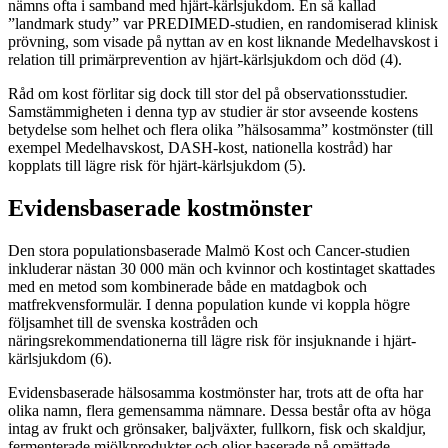
nämns ofta i samband med hjärt-kärlsjukdom. En så kallad
”landmark study” var PREDIMED-studien, en randomiserad klinisk
prövning, som visade på nyttan av en kost liknande Medelhavskost i
relation till primärprevention av hjärt-kärlsjukdom och död (4).
Råd om kost förlitar sig dock till stor del på observationsstudier.
Samstämmigheten i denna typ av studier är stor avseende kostens
betydelse som helhet och flera olika ”hälsosamma” kostmönster (till
exempel Medelhavskost, DASH-kost, nationella kostråd) har
kopplats till lägre risk för hjärt-kärlsjukdom (5).
Evidensbaserade kostmönster
Den stora populationsbaserade Malmö Kost och Cancer-studien
inkluderar nästan 30 000 män och kvinnor och kostintaget skattades
med en metod som kombinerade både en matdagbok och
matfrekvensformulär. I denna population kunde vi koppla högre
följsamhet till de svenska kostråden och
näringsrekommendationerna till lägre risk för insjuknande i hjärt-
kärlsjukdom (6).
Evidensbaserade hälsosamma kostmönster har, trots att de ofta har
olika namn, flera gemensamma nämnare. Dessa består ofta av höga
intag av frukt och grönsaker, baljväxter, fullkorn, fisk och skaldjur,
fermenterade mjölkprodukter och oljor baserade på omättade