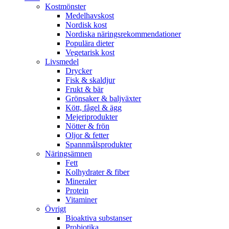
Kostmönster
Medelhavskost
Nordisk kost
Nordiska näringsrekommendationer
Populära dieter
Vegetarisk kost
Livsmedel
Drycker
Fisk & skaldjur
Frukt & bär
Grönsaker & baljväxter
Kött, fågel & ägg
Mejeriprodukter
Nötter & frön
Oljor & fetter
Spannmålsprodukter
Näringsämnen
Fett
Kolhydrater & fiber
Mineraler
Protein
Vitaminer
Övrigt
Bioaktiva substanser
Probiotika