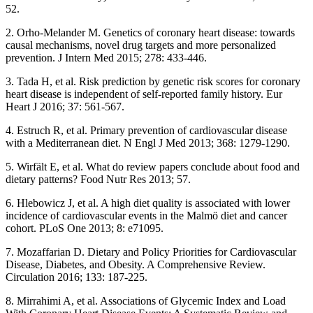
52.
2. Orho-Melander M. Genetics of coronary heart disease: towards
causal mechanisms, novel drug targets and more personalized
prevention. J Intern Med 2015; 278: 433-446.
3. Tada H, et al. Risk prediction by genetic risk scores for coronary
heart disease is independent of self-reported family history. Eur
Heart J 2016; 37: 561-567.
4. Estruch R, et al. Primary prevention of cardiovascular disease
with a Mediterranean diet. N Engl J Med 2013; 368: 1279-1290.
5. Wirfält E, et al. What do review papers conclude about food and
dietary patterns? Food Nutr Res 2013; 57.
6. Hlebowicz J, et al. A high diet quality is associated with lower
incidence of cardiovascular events in the Malmö diet and cancer
cohort. PLoS One 2013; 8: e71095.
7. Mozaffarian D. Dietary and Policy Priorities for Cardiovascular
Disease, Diabetes, and Obesity. A Comprehensive Review.
Circulation 2016; 133: 187-225.
8. Mirrahimi A, et al. Associations of Glycemic Index and Load