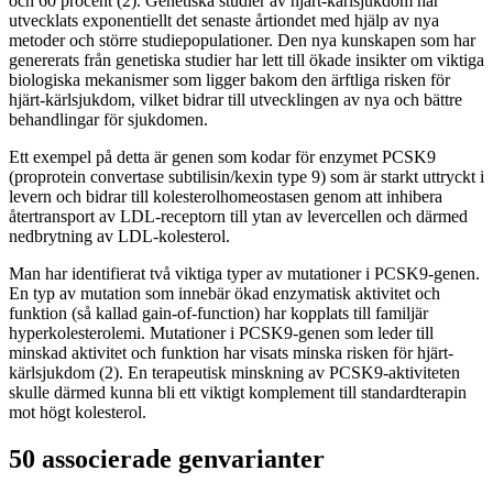
och 60 procent (2). Genetiska studier av hjärt-kärlsjukdom har
utvecklats exponentiellt det senaste årtiondet med hjälp av nya
metoder och större studiepopulationer. Den nya kunskapen som har
genererats från genetiska studier har lett till ökade insikter om viktiga
biologiska mekanismer som ligger bakom den ärftliga risken för
hjärt-kärlsjukdom, vilket bidrar till utvecklingen av nya och bättre
behandlingar för sjukdomen.
Ett exempel på detta är genen som kodar för enzymet PCSK9
(proprotein convertase subtilisin/kexin type 9) som är starkt uttryckt i
levern och bidrar till kolesterolhomeostasen genom att inhibera
återtransport av LDL-receptorn till ytan av levercellen och därmed
nedbrytning av LDL-kolesterol.
Man har identifierat två viktiga typer av mutationer i PCSK9-genen.
En typ av mutation som innebär ökad enzymatisk aktivitet och
funktion (så kallad gain-of-function) har kopplats till familjär
hyperkolesterolemi. Mutationer i PCSK9-genen som leder till
minskad aktivitet och funktion har visats minska risken för hjärt-
kärlsjukdom (2). En terapeutisk minskning av PCSK9-aktiviteten
skulle därmed kunna bli ett viktigt komplement till standardterapin
mot högt kolesterol.
50 associerade genvarianter