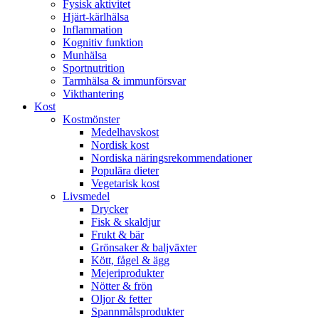
Fysisk aktivitet
Hjärt-kärlhälsa
Inflammation
Kognitiv funktion
Munhälsa
Sportnutrition
Tarmhälsa & immunförsvar
Vikthantering
Kost
Kostmönster
Medelhavskost
Nordisk kost
Nordiska näringsrekommendationer
Populära dieter
Vegetarisk kost
Livsmedel
Drycker
Fisk & skaldjur
Frukt & bär
Grönsaker & baljväxter
Kött, fågel & ägg
Mejeriprodukter
Nötter & frön
Oljor & fetter
Spannmålsprodukter