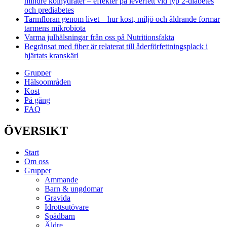
mindre kolhydrater – effekter på leverfett vid typ 2-diabetes
och prediabetes
Tarmfloran genom livet – hur kost, miljö och åldrande formar
tarmens mikrobiota
Varma julhälsningar från oss på Nutritionsfakta
Begränsat med fiber är relaterat till åderförfettningsplack i
hjärtats kranskärl
Grupper
Hälsoområden
Kost
På gång
FAQ
ÖVERSIKT
Start
Om oss
Grupper
Ammande
Barn & ungdomar
Gravida
Idrottsutövare
Spädbarn
Äldre