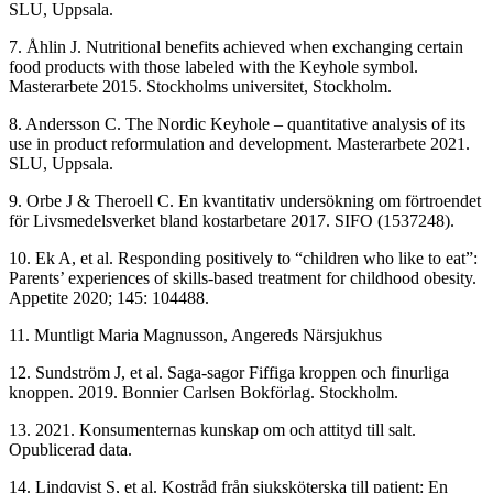
SLU, Uppsala.
7. Åhlin J. Nutritional benefits achieved when exchanging certain
food products with those labeled with the Keyhole symbol.
Masterarbete 2015. Stockholms universitet, Stockholm.
8. Andersson C. The Nordic Keyhole – quantitative analysis of its
use in product reformulation and development. Masterarbete 2021.
SLU, Uppsala.
9. Orbe J & Theroell C. En kvantitativ undersökning om förtroendet
för Livsmedelsverket bland kostarbetare 2017. SIFO (1537248).
10. Ek A, et al. Responding positively to “children who like to eat”:
Parents’ experiences of skills-based treatment for childhood obesity.
Appetite 2020; 145: 104488.
11. Muntligt Maria Magnusson, Angereds Närsjukhus
12. Sundström J, et al. Saga-sagor Fiffiga kroppen och finurliga
knoppen. 2019. Bonnier Carlsen Bokförlag. Stockholm.
13. 2021. Konsumenternas kunskap om och attityd till salt.
Opublicerad data.
14. Lindqvist S, et al. Kostråd från sjuksköterska till patient: En