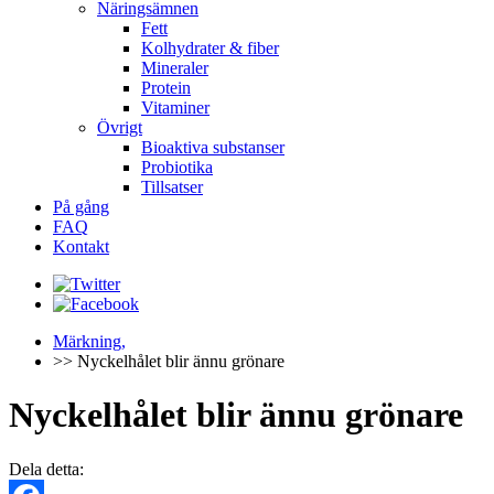
Näringsämnen
Fett
Kolhydrater & fiber
Mineraler
Protein
Vitaminer
Övrigt
Bioaktiva substanser
Probiotika
Tillsatser
På gång
FAQ
Kontakt
Märkning,
>> Nyckelhålet blir ännu grönare
Nyckelhålet blir ännu grönare
Dela detta: