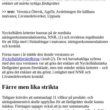
enklare att märka nyttiga färdigrätter.
>> text:
Veronica Öhrvik, AgrDr, Avdelningen för hållbara
matvanor, Livsmedelsverket, Uppsala
Nyckelhålets kriterier baseras på de nordiska
näringsrekommendationerna, NNR, (1) och revideras regelbundet
för att följa med i förändringar i matvanor, näringsrekommendationer
och kostråd.
Första mars i år trädde den tionde versionen av
Nyckelhålsföreskrifterna
i kraft (2). De två huvudsakliga syftena
med den nya versionen var att göra det enklare att Nyckelhålsmärka
färdigrätter genom förenklade, men inte mindre strikta kriterier – och
att göra det enklare att äta grönt, i enlighet med NNR och
Livsmedelsverkets kostråd.
Färre men lika strikta
Tidigare krävdes att sammanlagt 11 villkor på produkt- och
näringsämnesnivå skulle uppfyllas för att färdigrätter skulle kunna
märkas. Företagen uppgav också att ju mer sammansatta