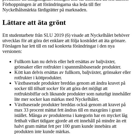
Förhoppningen är att förändringarna ska leda till fler
Nyckelhålsmärkta färdigrätter på marknaden.
Lättare att äta grönt
Ett studentarbete från SLU 2019 (6) visade att Nyckelhålet behöver
utvecklas för att göra det enklare att följa kostrådet att äta grönare.
Förslagen har lett till en rad konkreta förändringar i den nya
versionen:
Fullkorn kan nu delvis eller helt ersättas av baljväxter,
grönsaker eller rotfrukter i spannmålsbaserade produkter.
Kött kan delvis ersättas av fullkorn, baljväxter, grönsaker eller
rotfrukter i köttprodukter.
Växtbaserade produkter breddas genom att ändra kravet på
socker till
tillsatt socker
för att göra det möjligt att
rotfruktsbiffar och liknande produkter som naturligt innehåller
lite mer socker kan märkas med Nyckelhålet.
Växtbaserade produkter breddas också genom att kravet på
max 33 procent mättat fett ändras till en maxgräns i gram
istället. Många av produkterna i kategorin har en mycket låg
fetthalt vilket tidigare gjorde att ett innehåll på mindre än ett
halvt gram mättat fett per 100 gram kunde innebära att
produkten inte kunde märkas.