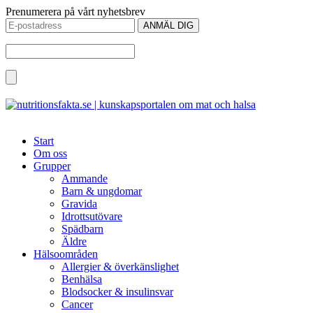
Prenumerera på vårt nyhetsbrev
Start
Om oss
Grupper
Ammande
Barn & ungdomar
Gravida
Idrottsutövare
Spädbarn
Äldre
Hälsoområden
Allergier & överkänslighet
Benhälsa
Blodsocker & insulinsvar
Cancer