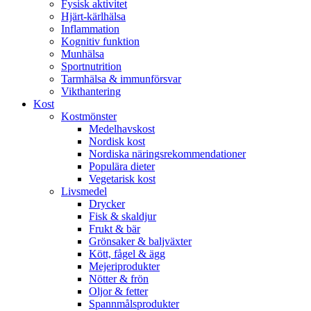
Fysisk aktivitet
Hjärt-kärlhälsa
Inflammation
Kognitiv funktion
Munhälsa
Sportnutrition
Tarmhälsa & immunförsvar
Vikthantering
Kost
Kostmönster
Medelhavskost
Nordisk kost
Nordiska näringsrekommendationer
Populära dieter
Vegetarisk kost
Livsmedel
Drycker
Fisk & skaldjur
Frukt & bär
Grönsaker & baljväxter
Kött, fågel & ägg
Mejeriprodukter
Nötter & frön
Oljor & fetter
Spannmålsprodukter