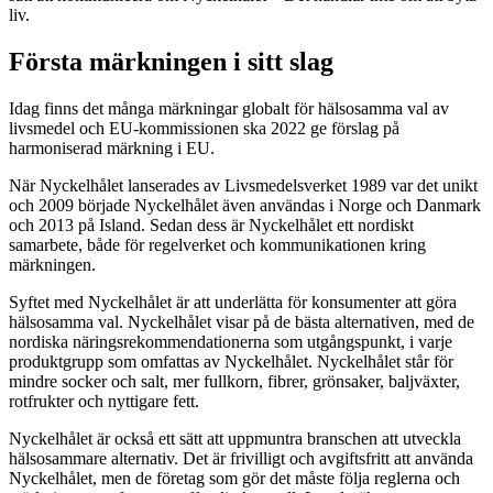
liv.
Första märkningen i sitt slag
Idag finns det många märkningar globalt för hälsosamma val av
livsmedel och EU-kommissionen ska 2022 ge förslag på
harmoniserad märkning i EU.
När Nyckelhålet lanserades av Livsmedelsverket 1989 var det unikt
och 2009 började Nyckelhålet även användas i Norge och Danmark
och 2013 på Island. Sedan dess är Nyckelhålet ett nordiskt
samarbete, både för regelverket och kommunikationen kring
märkningen.
Syftet med Nyckelhålet är att underlätta för konsumenter att göra
hälsosamma val. Nyckelhålet visar på de bästa alternativen, med de
nordiska näringsrekommendationerna som utgångspunkt, i varje
produktgrupp som omfattas av Nyckelhålet. Nyckelhålet står för
mindre socker och salt, mer fullkorn, fibrer, grönsaker, baljväxter,
rotfrukter och nyttigare fett.
Nyckelhålet är också ett sätt att uppmuntra branschen att utveckla
hälsosammare alternativ. Det är frivilligt och avgiftsfritt att använda
Nyckelhålet, men de företag som gör det måste följa reglerna och