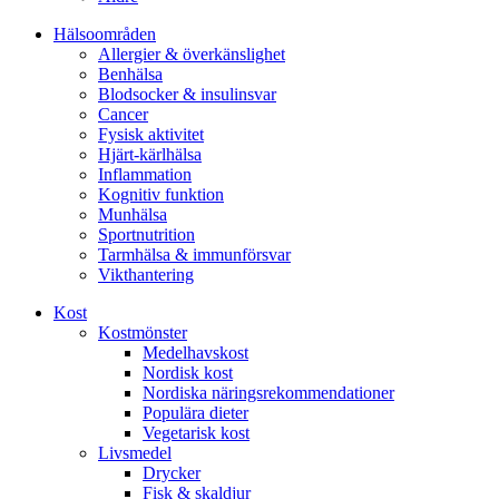
Hälsoområden
Allergier & överkänslighet
Benhälsa
Blodsocker & insulinsvar
Cancer
Fysisk aktivitet
Hjärt-kärlhälsa
Inflammation
Kognitiv funktion
Munhälsa
Sportnutrition
Tarmhälsa & immunförsvar
Vikthantering
Kost
Kostmönster
Medelhavskost
Nordisk kost
Nordiska näringsrekommendationer
Populära dieter
Vegetarisk kost
Livsmedel
Drycker
Fisk & skaldjur