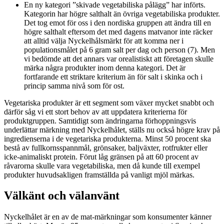
En ny kategori ”skivade vegetabiliska pålägg” har införts.
Kategorin har högre salthalt än övriga vegetabiliska produkter.
Det tog emot för oss i den nordiska gruppen att ändra till en
högre salthalt eftersom det med dagens matvanor inte räcker
att alltid välja Nyckelhålsmärkt för att komma ner i
populationsmålet på 6 gram salt per dag och person (7). Men
vi bedömde att det annars var orealistiskt att företagen skulle
märka några produkter inom denna kategori. Det är
fortfarande ett striktare kriterium än för salt i skinka och i
princip samma nivå som för ost.
Vegetariska produkter är ett segment som växer mycket snabbt och
därför såg vi ett stort behov av att uppdatera kriterierna för
produktgruppen. Samtidigt som ändringarna förhoppningsvis
underlättar märkning med Nyckelhålet, ställs nu också högre krav på
ingredienserna i de vegetariska produkterna. Minst 50 procent ska
bestå av fullkornsspannmål, grönsaker, baljväxter, rotfrukter eller
icke-animaliskt protein. Förut låg gränsen på att 60 procent av
råvarorna skulle vara vegetabiliska, men då kunde till exempel
produkter huvudsakligen framställda på vanligt mjöl märkas.
Välkänt och välanvänt
Nyckelhålet är en av de mat-märkningar som konsumenter känner