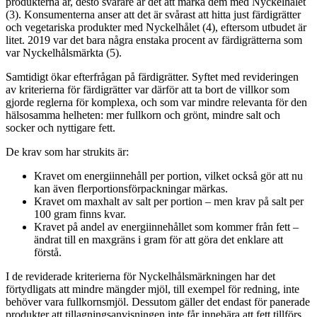
produkterna är, desto svårare är det att märka dem med Nyckelhålet
(3). Konsumenterna anser att det är svårast att hitta just färdigrätter
och vegetariska produkter med Nyckelhålet (4), eftersom utbudet är
litet. 2019 var det bara några enstaka procent av färdigrätterna som
var Nyckelhålsmärkta (5).
Samtidigt ökar efterfrågan på färdigrätter. Syftet med revideringen
av kriterierna för färdigrätter var därför att ta bort de villkor som
gjorde reglerna för komplexa, och som var mindre relevanta för den
hälsosamma helheten: mer fullkorn och grönt, mindre salt och
socker och nyttigare fett.
De krav som har strukits är:
Kravet om energiinnehåll per portion, vilket också gör att nu
kan även flerportionsförpackningar märkas.
Kravet om maxhalt av salt per portion – men krav på salt per
100 gram finns kvar.
Kravet på andel av energiinnehållet som kommer från fett –
ändrat till en maxgräns i gram för att göra det enklare att
förstå.
I de reviderade kriterierna för Nyckelhålsmärkningen har det
förtydligats att mindre mängder mjöl, till exempel för redning, inte
behöver vara fullkornsmjöl. Dessutom gäller det endast för panerade
produkter att tillagningsanvisningen inte får innebära att fett tillförs.