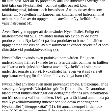
till allra bäst. Mer än 95 procent av alla konsumenter i Sverige har
hört talas om Nyckelhålet – och det gäller oavsett kön,
utbildningsnivå, inkomst och bostadsort. Åtta av tio av dem som
känner till Nyckelhålet förknippar märkningen med hälsosam mat
och mer än fem av tio uppger att de använder Nyckelhålet för att
välja hälsosamt (4).
Även företagen uppger att de använder Nyckelhålet. Enligt ett
mastersarbete vid SLU använder nästan nio av tio av de större
producenterna Nyckelhålet på sina produkter och mer än hälften
uppger att de för viss del av sitt sortiment använder Nyckelhålet som
riktmärke vid produktutveckling (8).
Nyckelhålet används även praktiskt inom vården. Enligt en
undersökning från 2017 hade tre av fyra dietister och mer än hälften
av läkarna och sjuksköterskorna använt Nyckelhålet i sitt arbete
under det senaste året (9). Nyckelhålet har även visat sig vara ett
uppskattat verktyg för föräldrar till överviktiga barn (10).
Nyckelhålet används även inom preventivt arbete. Ett exempel är de
satsningar Angereds Närsjukhus gör för jämlik hälsa. De anordnar
bland annat butiksvandringar där deltagarna får tips och information
om hälsosamma val i matbutiken. Deltagarna får bland annat reda på
vad Nyckelhålsmärkning innebär och vid dessa vandringar är
Nyckelhålet ”jätteuppskattat” (11). Ett annat exempel är den bok
som BVC delar ut till landets 5-åringar för att uppmuntra till