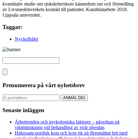
kvantitativ studie om sjuksköterskors kännedom om och förmedling
av Livsmedelsverkets kostråd till patienter. Kandidatarbete 2018.
Uppsala universitet.
Taggar:
Nyckelhålet
Prenumerera på vårt nyhetsbrev
Senaste inläggen
Ätbeteenden och psykologiska faktorer – påverkan på
viktminskning vid behandling av svår obesitas
Hälsosam nordisk kost och kost rik på fleromättat fett med