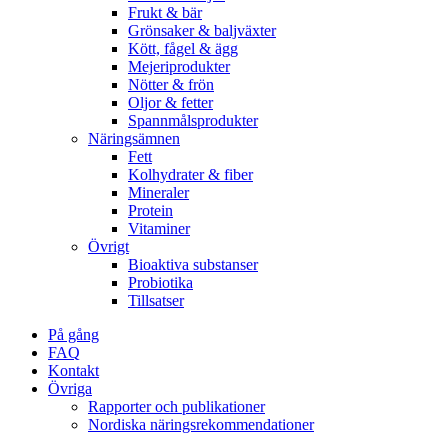
Frukt & bär
Grönsaker & baljväxter
Kött, fågel & ägg
Mejeriprodukter
Nötter & frön
Oljor & fetter
Spannmålsprodukter
Näringsämnen
Fett
Kolhydrater & fiber
Mineraler
Protein
Vitaminer
Övrigt
Bioaktiva substanser
Probiotika
Tillsatser
På gång
FAQ
Kontakt
Övriga
Rapporter och publikationer
Nordiska näringsrekommendationer