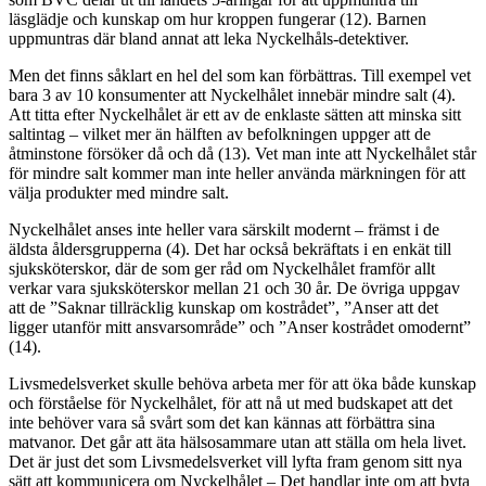
läsglädje och kunskap om hur kroppen fungerar (12). Barnen
uppmuntras där bland annat att leka Nyckelhåls-detektiver.
Men det finns såklart en hel del som kan förbättras. Till exempel vet
bara 3 av 10 konsumenter att Nyckelhålet innebär mindre salt (4).
Att titta efter Nyckelhålet är ett av de enklaste sätten att minska sitt
saltintag – vilket mer än hälften av befolkningen uppger att de
åtminstone försöker då och då (13). Vet man inte att Nyckelhålet står
för mindre salt kommer man inte heller använda märkningen för att
välja produkter med mindre salt.
Nyckelhålet anses inte heller vara särskilt modernt – främst i de
äldsta åldersgrupperna (4). Det har också bekräftats i en enkät till
sjuksköterskor, där de som ger råd om Nyckelhålet framför allt
verkar vara sjuksköterskor mellan 21 och 30 år. De övriga uppgav
att de ”Saknar tillräcklig kunskap om kostrådet”, ”Anser att det
ligger utanför mitt ansvarsområde” och ”Anser kostrådet omodernt”
(14).
Livsmedelsverket skulle behöva arbeta mer för att öka både kunskap
och förståelse för Nyckelhålet, för att nå ut med budskapet att det
inte behöver vara så svårt som det kan kännas att förbättra sina
matvanor. Det går att äta hälsosammare utan att ställa om hela livet.
Det är just det som Livsmedelsverket vill lyfta fram genom sitt nya
sätt att kommunicera om Nyckelhålet – Det handlar inte om att byta