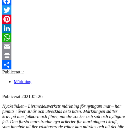
Facebook
Twitter
Pinterest
LinkedIn
WhatsApp
Email
Print
Publicerat i:
Dela
Märkning
Publicerat 2021-05-26
Nyckelhålet – Livsmedelsverkets märkning för nyttigare mat – har
funnits i över 30 år och utvecklas hela tiden. Märkningen ställer
krav på mer fullkorn och fibrer, mindre socker och salt och nyttigare
fett. Den första mars trädde nya kriterier för märkningen i kraft,
som innebär att fler växtbaserade rätter kan märkas och att det blir