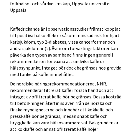
folkhälso- och vårdvetenskap, Uppsala universitet,
Uppsala
Kaffedrickande är i observationsstudier främst kopplat
till positiva hälsoeffekter såsom minskad risk för hjärt-
kärlsjukdom, typ 2-diabetes, vissa cancerformer och
andra sjukdomar (2). Även om förväxlingsfaktorer kan
påverka den typen av samband finns ingen generell
rekommendation för vuxna att undvika kaffe ur
hälsosynpunkt. Intaget bör dock begränsas hos gravida
med tanke på koffeininnehållet.
De nordiska näringsrekommendationerna, NNR,
rekommenderar filtrerat kaffe i första hand och att
intaget av ofiltrerat kaffe bör begränsas. Dessa kostråd
till befolkningen återfinns även från de norska och
finska myndigheterna och innebär att kokkaffe och
presskaffe bör begränsas, medan snabbkaffe och
bryggkaffe kan vara hälsosammare val. Bakgrunden är
att kokkaffe och annat ofiltrerat kaffe höjer