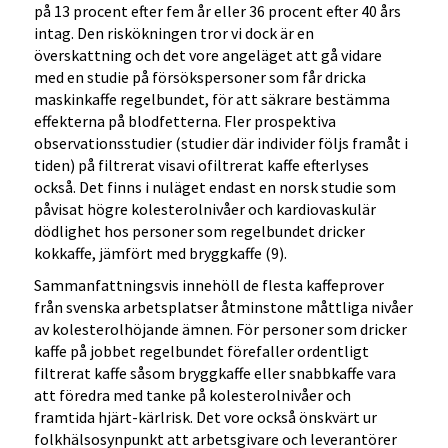
på 13 procent efter fem år eller 36 procent efter 40 års
intag. Den riskökningen tror vi dock är en
överskattning och det vore angeläget att gå vidare
med en studie på försökspersoner som får dricka
maskinkaffe regelbundet, för att säkrare bestämma
effekterna på blodfetterna. Fler prospektiva
observationsstudier (studier där individer följs framåt i
tiden) på filtrerat visavi ofiltrerat kaffe efterlyses
också. Det finns i nuläget endast en norsk studie som
påvisat högre kolesterolnivåer och kardiovaskulär
dödlighet hos personer som regelbundet dricker
kokkaffe, jämfört med bryggkaffe (9).
Sammanfattningsvis innehöll de flesta kaffeprover
från svenska arbetsplatser åtminstone måttliga nivåer
av kolesterolhöjande ämnen. För personer som dricker
kaffe på jobbet regelbundet förefaller ordentligt
filtrerat kaffe såsom bryggkaffe eller snabbkaffe vara
att föredra med tanke på kolesterolnivåer och
framtida hjärt-kärlrisk. Det vore också önskvärt ur
folkhälsosynpunkt att arbetsgivare och leverantörer