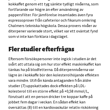
kokkaffet genom ett tyg sänkte tydligt nivåerna, som
fortfarande var högre än efter användning av
pappersfilter. För jämförelse insamlades även fyra
espressoprover från cafeterior och fikarum omkring
Chalmers tekniska högskola. Dessa provers nivåer av
diterpener varierade stort, vilket var ett oväntat fynd
som vi inte kan förklara i dagsläget.
Fler studier
efterfrågas
Eftersom försökspersoner inte ingick i studien är det
svårt att uttala sig om hur stor effekt maskinkaffet kan
tänkas ha på blodfetterna. Då diterpennivåerna var
lägre än i kokkaffe bör den kolesterolhöjande effekten
vara mindre. Utifrån kända antaganden från äldre
studier (7) uppskattades dock effekten på LDL-
kolesterol till en större effekt på +0,58 mmol/L,
förutsatt att en person dricker tre koppar kaffe på
jobbet fem dagar i veckan. En sådan effekt kan
översättas (8) till en kardiovaskulär relativ riskökning