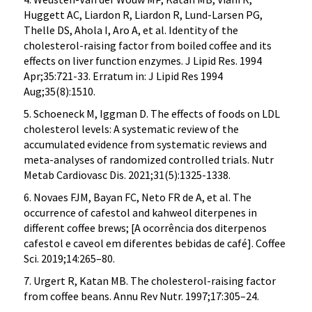
Huggett AC, Liardon R, Liardon R, Lund-Larsen PG,
Thelle DS, Ahola I, Aro A, et al. Identity of the
cholesterol-raising factor from boiled coffee and its
effects on liver function enzymes. J Lipid Res. 1994
Apr;35:721-33. Erratum in: J Lipid Res 1994
Aug;35(8):1510.
5. Schoeneck M, Iggman D. The effects of foods on LDL
cholesterol levels: A systematic review of the
accumulated evidence from systematic reviews and
meta-analyses of randomized controlled trials. Nutr
Metab Cardiovasc Dis. 2021;31(5):1325-1338.
6. Novaes FJM, Bayan FC, Neto FR de A, et al. The
occurrence of cafestol and kahweol diterpenes in
different coffee brews; [A ocorrência dos diterpenos
cafestol e caveol em diferentes bebidas de café]. Coffee
Sci. 2019;14:265–80.
7. Urgert R, Katan MB. The cholesterol-raising factor
from coffee beans. Annu Rev Nutr. 1997;17:305–24.