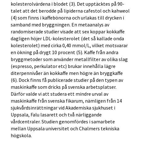
kolesterolvärdena i blodet (3). Det upptäcktes på 90-
talet att det berodde på lipiderna cafestol och kahweol
(4) som finns i kaffebönorna och urlakas till drycken i
samband med bryggningen. En metaanalys av
randomiserade studier visade att sex koppar kokkaffe
dagligen höjer LDL-kolesterolet (det så kallade onda
kolesterolet) med cirka 0,40 mmol/L, vilket motsvarar
en ökning på drygt 10 procent (5). Kaffe från andra
bryggmetoder som använder metallfilter av olika slag
(espresso, perkulator etc) brukar innehålla lägre
diterpennivåer än kokkaffe men högre än bryggkaffe
(6). Dock finns få publicerade studier på den typen av
maskinkaffe som dricks på svenska arbetsplatser.
Därför valde vi att studera ett mindre urval av
maskinkaffe från svenska fikarum, nämligen från 14
sjukvårdsinrättningar vid Akademiska sjukhuset i
Uppsala, Falu lasarett och två närliggande
vårdcentraler. Studien genomfördes i samarbete
mellan Uppsala universitet och Chalmers tekniska
högskola.