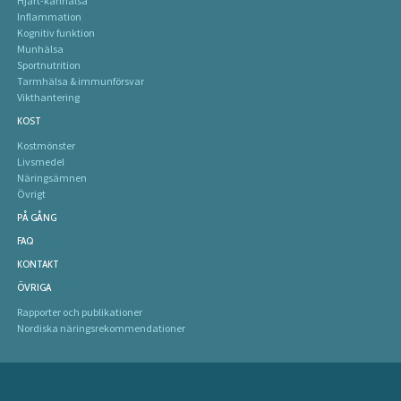
Hjärt-kärlhälsa
Inflammation
Kognitiv funktion
Munhälsa
Sportnutrition
Tarmhälsa & immunförsvar
Vikthantering
KOST
Kostmönster
Livsmedel
Näringsämnen
Övrigt
PÅ GÅNG
FAQ
KONTAKT
ÖVRIGA
Rapporter och publikationer
Nordiska näringsrekommendationer