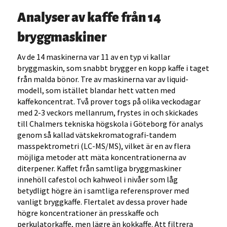
Analyser av kaffe från 14
bryggmaskiner
Av de 14 maskinerna var 11 av en typ vi kallar
bryggmaskin, som snabbt brygger en kopp kaffe i taget
från malda bönor. Tre av maskinerna var av liquid-
modell, som istället blandar hett vatten med
kaffekoncentrat. Två prover togs på olika veckodagar
med 2-3 veckors mellanrum, frystes in och skickades
till Chalmers tekniska högskola i Göteborg för analys
genom så kallad vätskekromatografi-tandem
masspektrometri (LC-MS/MS), vilket är en av flera
möjliga metoder att mäta koncentrationerna av
diterpener. Kaffet från samtliga bryggmaskiner
innehöll cafestol och kahweol i nivåer som låg
betydligt högre än i samtliga referensprover med
vanligt bryggkaffe. Flertalet av dessa prover hade
högre koncentrationer än presskaffe och
perkulatorkaffe, men lägre än kokkaffe. Att filtrera