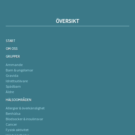
ÖVERSIKT
START
OM OSS
GRUPPER
Ammande
Barn & ungdomar
Gravida
Idrottsutövare
Spädbarn
Äldre
HÄLSOOMRÅDEN
Allergier & överkänslighet
Benhälsa
Blodsocker & insulinsvar
Cancer
Fysisk aktivitet