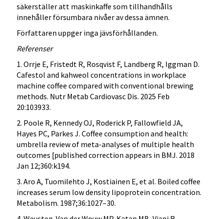
säkerställer att maskinkaffe som tillhandhålls
innehåller försumbara nivåer av dessa ämnen.
Författaren uppger inga jävsförhållanden.
Referenser
1. Orrje E, Fristedt R, Rosqvist F, Landberg R, Iggman D.
Cafestol and kahweol concentrations in workplace
machine coffee compared with conventional brewing
methods. Nutr Metab Cardiovasc Dis. 2025 Feb
20:103933.
2. Poole R, Kennedy OJ, Roderick P, Fallowfield JA,
Hayes PC, Parkes J. Coffee consumption and health:
umbrella review of meta-analyses of multiple health
outcomes [published correction appears in BMJ. 2018
Jan 12;360:k194.
3. Aro A, Tuomilehto J, Kostiainen E, et al. Boiled coffee
increases serum low density lipoprotein concentration.
Metabolism. 1987;36:1027–30.
4. Weusten-Van der Wouw MP, Katan MB, Viani R,