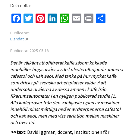
Dela detta:
Facebook
Twitter
Pinterest
LinkedIn
WhatsApp
Email
Print
Dela
Publicerat i:
Blandat
Publicerat 2025-05-18
Det är välkänt att ofiltrerat kaffe såsom kokkaffe
innehåller höga nivåer av de kolesterolhöjande ämnena
cafestol och kahweol. Med tanke på hur mycket kaffe
som dricks på svenska arbetsplatser valde vi att
undersöka nivåerna av dessa ämnen i kaffe från
fikarumsautomater i en nyligen publicerad studie (1).
Alla kaffeprover från den vanligaste typen av maskiner
innehöll minst måttliga nivåer av diterpenerna cafestol
och kahweol, men med viss variation mellan maskiner
och över tid.
>>text:
David Iggman, docent, Institutionen för