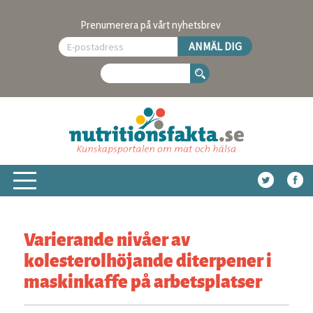
Prenumerera på vårt nyhetsbrev
Varierande nivåer av
kolesterolhöjande diterpener i
maskinkaffe på arbetsplatser