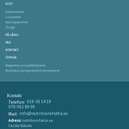
KOST
Kostmönster
Livsmedel
Näringsämnen
Övrigt
PÅ GÅNG
FAQ
KONTAKT
ÖVRIGA
Rapporter och publikationer
Nordiska näringsrekommendationer
Kontakt
019-30 14 19
Telefon:
079-061 89 09
info@nutritionsfakta.se
Mail:
Adress:
nutritionsfakta.se
Cecilia Nälsén