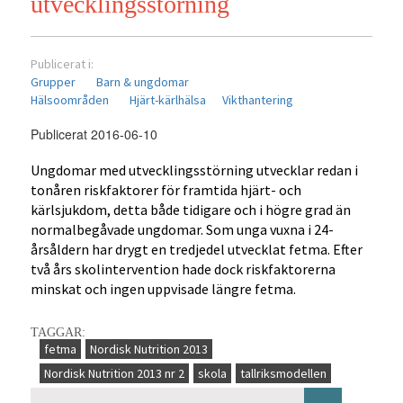
utvecklingsstörning
Publicerat i:
Grupper
Barn & ungdomar
Hälsoområden
Hjärt-kärlhälsa
Vikthantering
Publicerat 2016-06-10
Ungdomar med utvecklingsstörning utvecklar redan i
tonåren riskfaktorer för framtida hjärt- och
kärlsjukdom, detta både tidigare och i högre grad än
normalbegåvade ungdomar. Som unga vuxna i 24-
årsåldern har drygt en tredjedel utvecklat fetma. Efter
två års skolintervention hade dock riskfaktorerna
minskat och ingen uppvisade längre fetma.
TAGGAR:
fetma
Nordisk Nutrition 2013
Nordisk Nutrition 2013 nr 2
skola
tallriksmodellen