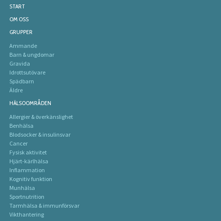
START
OM OSS
GRUPPER
Ammande
Barn & ungdomar
Gravida
Idrottsutövare
Spädbarn
Äldre
HÄLSOOMRÅDEN
Allergier & överkänslighet
Benhälsa
Blodsocker & insulinsvar
Cancer
Fysisk aktivitet
Hjärt-kärlhälsa
Inflammation
Kognitiv funktion
Munhälsa
Sportnutrition
Tarmhälsa & immunförsvar
Vikthantering