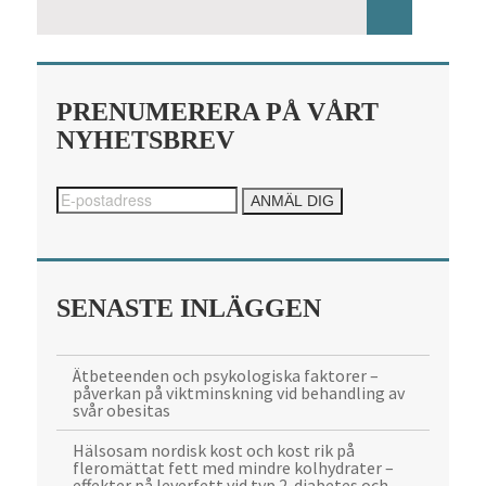
PRENUMERERA PÅ VÅRT
NYHETSBREV
SENASTE INLÄGGEN
Ätbeteenden och psykologiska faktorer –
påverkan på viktminskning vid behandling av
svår obesitas
Hälsosam nordisk kost och kost rik på
fleromättat fett med mindre kolhydrater –
effekter på leverfett vid typ 2-diabetes och