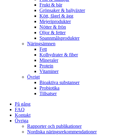
Frukt & bär
Grönsaker & baljväxter
Kött, fågel & ägg
Mejeriprodukter
Nötter & frön
Oljor & fetter
Spannmålsprodukter
Näringsämnen
Fett
Kolhydrater & fiber
Mineraler
Protein
Vitaminer
Övrigt
Bioaktiva substanser
Probiotika
Tillsatser
På gång
FAQ
Kontakt
Övriga
Rapporter och publikationer
Nordiska näringsrekommendationer