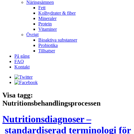
Näringsämnen
Fett
Kolhydrater & fiber
Mineraler
Protein
Vitaminer
Övrigt
Bioaktiva substanser
Probiotika
Tillsatser
På gång
FAQ
Kontakt
Visa tagg:
Nutritionsbehandlingsprocessen
Nutritionsdiagnoser –
standardiserad terminologi för