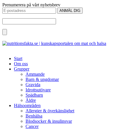
Prenumerera på vårt nyhetsbrev
Start
Om oss
Grupper
Ammande
Barn & ungdomar
Gravida
Idrottsutövare
Spädbarn
Äldre
Hälsoområden
Allergier & överkänslighet
Benhälsa
Blodsocker & insulinsvar
Cancer