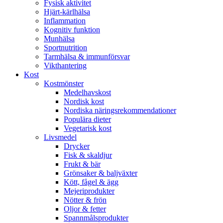
Fysisk aktivitet
Hjärt-kärlhälsa
Inflammation
Kognitiv funktion
Munhälsa
Sportnutrition
Tarmhälsa & immunförsvar
Vikthantering
Kost
Kostmönster
Medelhavskost
Nordisk kost
Nordiska näringsrekommendationer
Populära dieter
Vegetarisk kost
Livsmedel
Drycker
Fisk & skaldjur
Frukt & bär
Grönsaker & baljväxter
Kött, fågel & ägg
Mejeriprodukter
Nötter & frön
Oljor & fetter
Spannmålsprodukter