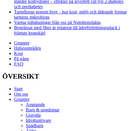
mindre kolhydrater – effekter på leverfett vid typ 2-diabetes
och prediabetes
Tarmfloran genom livet – hur kost, miljö och åldrande formar
tarmens mikrobiota
Varma julhälsningar från oss på Nutritionsfakta
Begränsat med fiber är relaterat till åderförfettningsplack i
hjärtats kranskärl
Grupper
Hälsoområden
Kost
På gång
FAQ
ÖVERSIKT
Start
Om oss
Grupper
Ammande
Barn & ungdomar
Gravida
Idrottsutövare
Spädbarn
Äldre