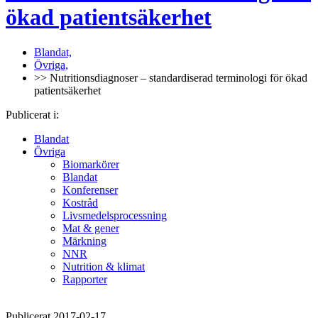
ökad patientsäkerhet
Blandat,
Övriga,
>> Nutritionsdiagnoser – standardiserad terminologi för ökad
patientsäkerhet
Publicerat i:
Blandat
Övriga
Biomarkörer
Blandat
Konferenser
Kostråd
Livsmedelsprocessning
Mat & gener
Märkning
NNR
Nutrition & klimat
Rapporter
Publicerat 2017-02-17