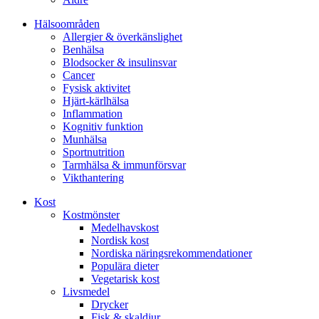
Hälsoområden
Allergier & överkänslighet
Benhälsa
Blodsocker & insulinsvar
Cancer
Fysisk aktivitet
Hjärt-kärlhälsa
Inflammation
Kognitiv funktion
Munhälsa
Sportnutrition
Tarmhälsa & immunförsvar
Vikthantering
Kost
Kostmönster
Medelhavskost
Nordisk kost
Nordiska näringsrekommendationer
Populära dieter
Vegetarisk kost
Livsmedel
Drycker
Fisk & skaldjur