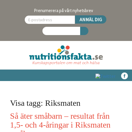
Prenumerera på vårt nyhetsbrev
Visa tagg: Riksmaten
Så äter småbarn – resultat från
1,5- och 4-åringar i Riksmaten