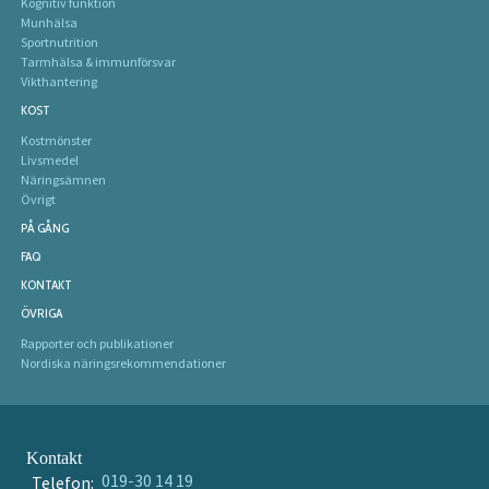
Kognitiv funktion
Munhälsa
Sportnutrition
Tarmhälsa & immunförsvar
Vikthantering
KOST
Kostmönster
Livsmedel
Näringsämnen
Övrigt
PÅ GÅNG
FAQ
KONTAKT
ÖVRIGA
Rapporter och publikationer
Nordiska näringsrekommendationer
Kontakt
019-30 14 19
Telefon: