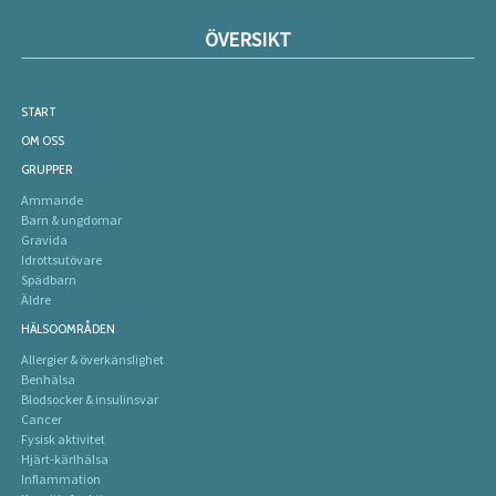
ÖVERSIKT
START
OM OSS
GRUPPER
Ammande
Barn & ungdomar
Gravida
Idrottsutövare
Spädbarn
Äldre
HÄLSOOMRÅDEN
Allergier & överkänslighet
Benhälsa
Blodsocker & insulinsvar
Cancer
Fysisk aktivitet
Hjärt-kärlhälsa
Inflammation