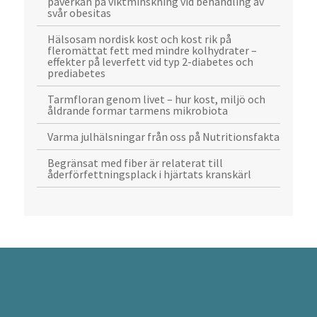
påverkan på viktminskning vid behandling av
svår obesitas
Hälsosam nordisk kost och kost rik på
fleromättat fett med mindre kolhydrater –
effekter på leverfett vid typ 2-diabetes och
prediabetes
Tarmfloran genom livet – hur kost, miljö och
åldrande formar tarmens mikrobiota
Varma julhälsningar från oss på Nutritionsfakta
Begränsat med fiber är relaterat till
åderförfettningsplack i hjärtats kranskärl