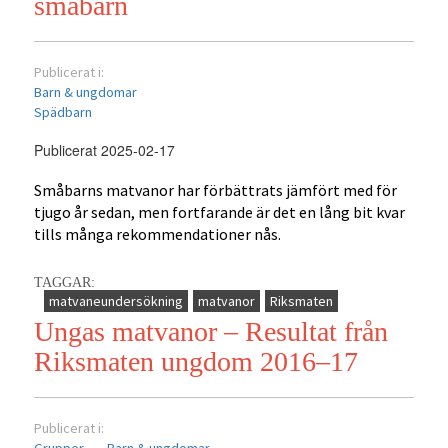
småbarn
Publicerat i:
Barn & ungdomar
Spädbarn
Publicerat 2025-02-17
Småbarns matvanor har förbättrats jämfört med för
tjugo år sedan, men fortfarande är det en lång bit kvar
tills många rekommendationer nås.
TAGGAR:
matvaneundersökning
matvanor
Riksmaten
Ungas matvanor – Resultat från
Riksmaten ungdom 2016–17
Publicerat i: