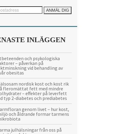
ENASTE INLÄGGEN
tbeteenden och psykologiska
aktorer – påverkan på
iktminskning vid behandling av
vår obesitas
älsosam nordisk kost och kost rik
å fleromättat fett med mindre
olhydrater – effekter på leverfett
id typ 2-diabetes och prediabetes
armfloran genom livet – hur kost,
iljö och åldrande formar tarmens
ikrobiota
arma julhälsningar från oss på