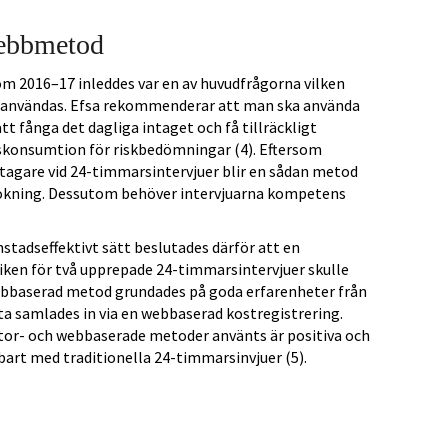
webbmetod
m 2016–17 inleddes var en av huvudfrågorna vilken
användas. Efsa rekommenderar att man ska använda
t fånga det dagliga intaget och få tillräckligt
skonsumtion för riskbedömningar (4). Eftersom
ltagare vid 24-timmarsintervjuer blir en sådan metod
rsökning. Dessutom behöver intervjuarna kompetens
nstadseffektivt sätt beslutades därför att en
en för två upprepade 24-timmarsintervjuer skulle
webbaserad metod grundades på goda erfarenheter från
a samlades in via en webbaserad kostregistrering.
ator- och webbaserade metoder använts är positiva och
bart med traditionella 24-timmarsinvjuer (5).