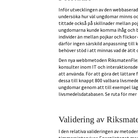
Inför utvecklingen av den webbasera
undersöka hur väl ungdomar minns och
tittade också på skillnader mellan poj
ungdomarna kunde komma ihåg och bes
individer än mellan pojkar och flicko
därför ingen särskild anpassning till 
behöver stöd i att minnas vad de ätit 
Den nya webbmetoden RiksmatenFlex 
konsulter inom IT och interaktionsdes
att använda. För att göra det lättare
dessa till knappt 800 valbara livsmed
ungdomar genom att till exempel lägga
livsmedelsdatabasen. Se ruta för mer
Validering av Riksmat
I den relativa valideringen av metod