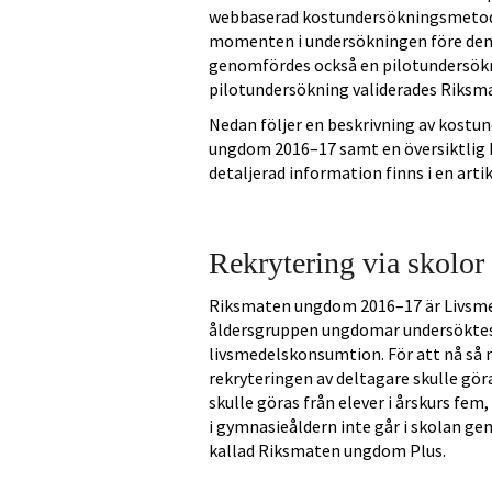
webbaserad kostundersökningsmetod, 
momenten i undersökningen före den 
genomfördes också en pilotundersökn
pilotundersökning validerades Riks
Nedan följer en beskrivning av kost
ungdom 2016–17 samt en översiktlig 
detaljerad information finns i en arti
Rekrytering via skolor
Riksmaten ungdom 2016–17 är Livsme
åldersgruppen ungdomar undersöktes 
livsmedelskonsumtion. För att nå så
rekryteringen av deltagare skulle gör
skulle göras från elever i årskurs fe
i gymnasieåldern inte går i skolan 
kallad Riksmaten ungdom Plus.