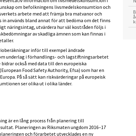
presentativ information om livsmedelskonsumtion i
N
a kunskap om befolkningens livsmedelskonsumtion och
B
sverkets arbete med att främja bra matvanor och
å
 in används bland annat för att bedöma om det finns
k
gt näringsintag, utvärdera hur väl kostråden följs i
iskbedömningar av skadliga ämnen som kan finnas i
taller.
ioberäkningar inför till exempel ändrade
om underlag i förhandlings- och lagstiftningsarbetet
bidrar också med data till den europeiska
European Food Safety Authority, Efsa) som har en
uropa. På så sätt kan riskvärderingar på europeisk
mtionen ser olika ut i olika länder.
 är en lång process från planering till
esultat. Planeringen av Riksmaten ungdom 2016–17
 planeringen och förarbetet utvecklades en ny