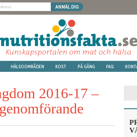
HÄLSOOMRÅDEN
KOST
PÅ GÅNG
FAQ
KONT
ngdom 2016-17 –
 genomförande
P
V