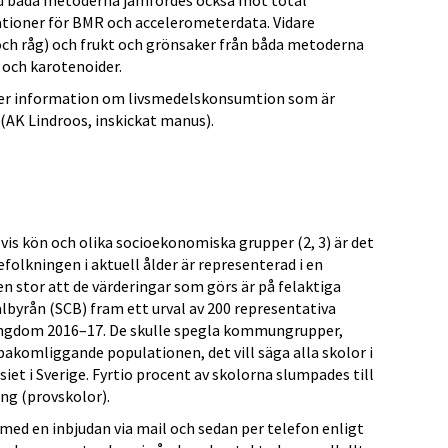
d båda metoderna jämfördes också mot total
tioner för BMR och accelerometerdata. Vidare
 och råg) och frukt och grönsaker från båda metoderna
 och karotenoider.
ger information om livsmedelskonsumtion som är
AK Lindroos, inskickat manus).
is kön och olika socioekonomiska grupper (2, 3) är det
folkningen i aktuell ålder är representerad i en
 stor att de värderingar som görs är på felaktiga
albyrån (SCB) fram ett urval av 200 representativa
 ungdom 2016–17. De skulle spegla kommungrupper,
akomliggande populationen, det vill säga alla skolor i
iet i Sverige. Fyrtio procent av skolorna slumpades till
ng (provskolor).
 med en inbjudan via mail och sedan per telefon enligt