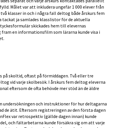
rades separat och varje årskurs kontaktades parallellt
pfylld. Målet var att inkludera ungefär 1 000 elever från
ll två klasser in och i några fall deltog både årskurs fem
 tackat ja samlades klasslistor för de aktuella
tyckesformulär skickades hem till elevernas
 fram en informationsfilm som lärarna kunde visa i
et.
å skoltid, oftast på förmiddagen. Två eller tre
ltog vid varje skolbesök. I årskurs fem deltog eleverna
rsonal eftersom de ofta behövde mer stöd än de äldre
 undersökningen och instruktioner för hur deltagarna
vad de ätit. Eftersom registreringen av den första dagen
nFlex var retrospektiv (gällde dagen innan) kunde
medel, och fältarbetarna kunde försäkra sig om att varje