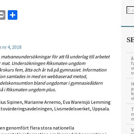
In
tsApp
mail
Print
Dela
S
 nr 4, 2018
matvaneundersökningar för att få underlag till arbetet
Ä
f
er mat. Undersökningen Riksmaten ungdom
v
rskurs fem, åtta och år två på gymnasiet. Information
s
on samlades in med en webbaserad metod,
edelskonsumtion bland ungdomar i gymnasieåldern
H
p
så i Riksmaten ungdom plus.
k
v
elius Sipinen, Marianne Arnemo, Eva Warensjö Lemming
yttovärderingsavdelningen, Livsmedelsverket, Uppsala.
T
m
m
ren genomfört flera stora nationella
V