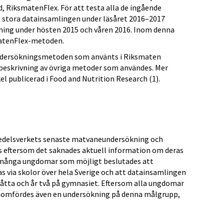
RiksmatenFlex. För att testa alla de ingående
stora datainsamlingen under läsåret 2016–2017
ing under hösten 2015 och våren 2016. Inom denna
matenFlex-metoden.
undersökningsmetoden som använts i Riksmaten
beskrivning av övriga metoder som användes. Mer
kel publicerad i Food and Nutrition Research (1).
delsverkets senaste matvaneundersökning och
eftersom det saknades aktuell information om deras
 många ungdomar som möjligt beslutades att
as via skolor över hela Sverige och att datainsamlingen
m, åtta och år två på gymnasiet. Eftersom alla ungdomar
genomfördes även en undersökning på denna målgrupp,