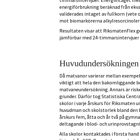
timmarsintervjuer. Energiintaget me
energiförbrukning beräknad från ekva
validerades intaget av fullkorn (vete
mot biomarkörerna alkylresorcinoler
Resultaten visar att RiksmatenFlex 
jämförbar med 24-timmarsintervjuer (
Huvudundersökningen
Då matvanor varierar mellan exempelv
viktigt att hela den bakomliggande be
matvaneundersökning. Annars är risken
grunder. Därför tog Statistiska Centr
skolor i varje årskurs för Riksmaten
huvudman och skolstorlek bland den b
årskurs fem, åtta och år två på gymnas
deltagande i blod- och urinprovstagni
Alla skolor kontaktades i första hand