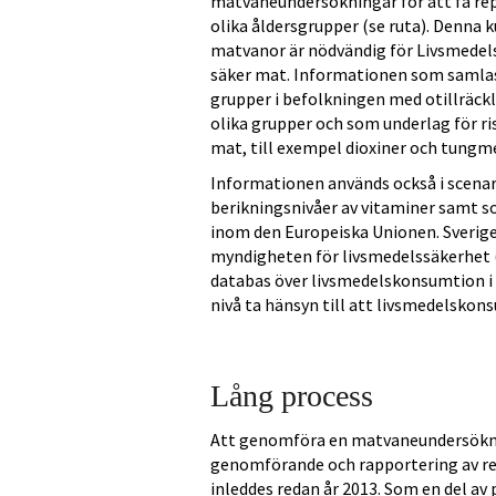
matvaneundersökningar för att få re
olika åldersgrupper (se ruta). Denn
matvanor är nödvändig för Livsmedel
säker mat. Informationen som samlas
grupper i befolkningen med otillräckli
olika grupper och som underlag för r
mat, till exempel dioxiner och tungme
Informationen används också i scenar
berikningsnivåer av vitaminer samt s
inom den Europeiska Unionen. Sverige 
myndigheten för livsmedelssäkerhet (
databas över livsmedelskonsumtion i E
nivå ta hänsyn till att livsmedelskonsu
Lång process
Att genomföra en matvaneundersökning
genomförande och rapportering av r
inleddes redan år 2013. Som en del av