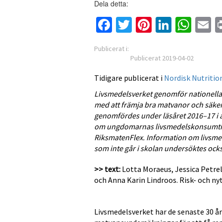
Dela detta:
Facebook
Twitter
Pinterest
Linked
Wha
E
Publicerat i:
Publicerat 2019-04-02
Tidigare publicerat i
Nordisk Nutrition
Livsmedelsverket genomför nationella 
med att främja bra matvanor och säk
genomfördes under läsåret 2016–17 i å
om ungdomarnas livsmedelskonsumti
RiksmatenFlex. Information om livsm
som inte går i skolan undersöktes ock
>> text:
Lotta Moraeus, Jessica Petr
och Anna Karin Lindroos. Risk- och n
Livsmedelsverket har de senaste 30 å