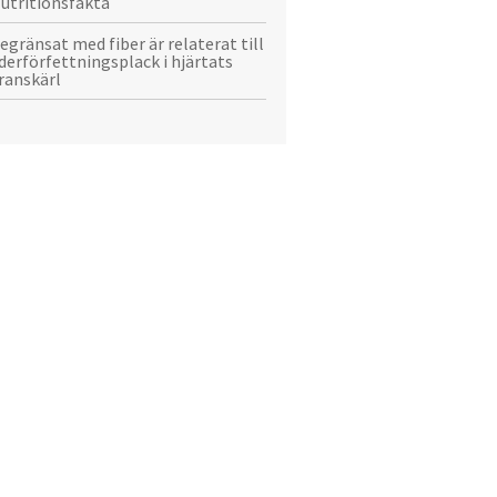
utritionsfakta
egränsat med fiber är relaterat till
derförfettningsplack i hjärtats
ranskärl