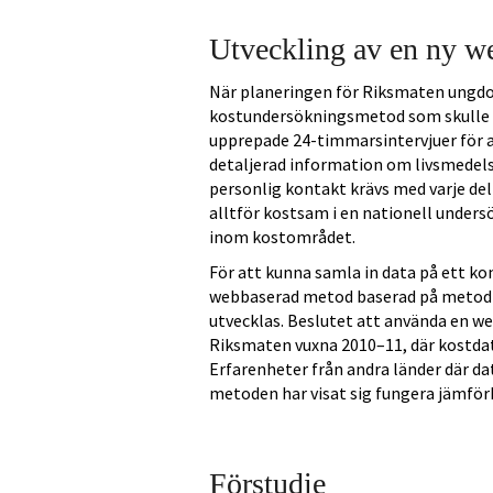
Utveckling av en ny 
När planeringen för Riksmaten ungdo
kostundersökningsmetod som skulle 
upprepade 24-timmarsintervjuer för at
detaljerad information om livsmedel
personlig kontakt krävs med varje de
alltför kostsam i en nationell unde
inom kostområdet.
För att kunna samla in data på ett ko
webbaserad metod baserad på metodik
utvecklas. Beslutet att använda en 
Riksmaten vuxna 2010–11, där kostdat
Erfarenheter från andra länder där d
metoden har visat sig fungera jämför
Förstudie