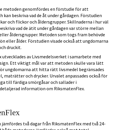
de metoden genomfördes en förstudie för att
 kan beskriva vad de åt under gårdagen. Förstudien
kar och flickor och åldersgrupper. Skillnaderna i hur väl
kriva vad de ätit under gårdagen var större mellan
r eller åldersgrupper. Metoden som togs fram behövde
kön eller ålder. Förstudien visade också att ungdomarna
och druckit.
utvecklades av Livsmedelsverket i samarbete med
ign. Ett viktigt mål var att metoden skulle vara lätt
 för ungdomarna att hitta rätt livsmedel begränsades
el, maträtter och drycker. Urvalet anpassades också för
 till färdiga smörgåsar och sallader i
 detaljerad information om RiksmatenFlex.
enFlex
en jämfördes två dagar från RiksmatenFlex med två 24-