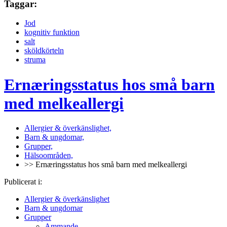
Taggar:
Jod
kognitiv funktion
salt
sköldkörteln
struma
Ernæringsstatus hos små barn
med melkeallergi
Allergier & överkänslighet,
Barn & ungdomar,
Grupper,
Hälsoområden,
>> Ernæringsstatus hos små barn med melkeallergi
Publicerat i:
Allergier & överkänslighet
Barn & ungdomar
Grupper
Ammande