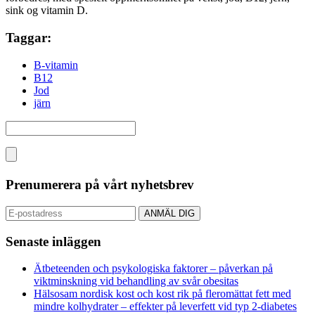
sink og vitamin D.
Taggar:
B-vitamin
B12
Jod
järn
Prenumerera på vårt nyhetsbrev
Senaste inläggen
Ätbeteenden och psykologiska faktorer – påverkan på
viktminskning vid behandling av svår obesitas
Hälsosam nordisk kost och kost rik på fleromättat fett med
mindre kolhydrater – effekter på leverfett vid typ 2-diabetes