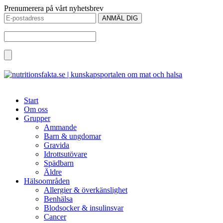
Prenumerera på vårt nyhetsbrev
Start
Om oss
Grupper
Ammande
Barn & ungdomar
Gravida
Idrottsutövare
Spädbarn
Äldre
Hälsoområden
Allergier & överkänslighet
Benhälsa
Blodsocker & insulinsvar
Cancer