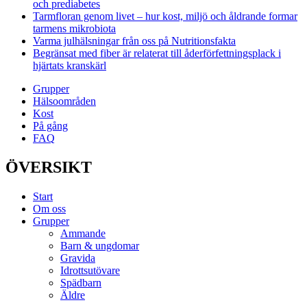
och prediabetes
Tarmfloran genom livet – hur kost, miljö och åldrande formar
tarmens mikrobiota
Varma julhälsningar från oss på Nutritionsfakta
Begränsat med fiber är relaterat till åderförfettningsplack i
hjärtats kranskärl
Grupper
Hälsoområden
Kost
På gång
FAQ
ÖVERSIKT
Start
Om oss
Grupper
Ammande
Barn & ungdomar
Gravida
Idrottsutövare
Spädbarn
Äldre