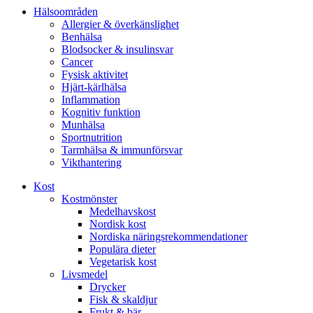
Hälsoområden
Allergier & överkänslighet
Benhälsa
Blodsocker & insulinsvar
Cancer
Fysisk aktivitet
Hjärt-kärlhälsa
Inflammation
Kognitiv funktion
Munhälsa
Sportnutrition
Tarmhälsa & immunförsvar
Vikthantering
Kost
Kostmönster
Medelhavskost
Nordisk kost
Nordiska näringsrekommendationer
Populära dieter
Vegetarisk kost
Livsmedel
Drycker
Fisk & skaldjur
Frukt & bär