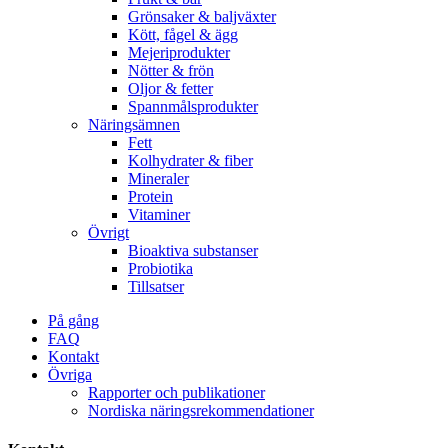
Grönsaker & baljväxter
Kött, fågel & ägg
Mejeriprodukter
Nötter & frön
Oljor & fetter
Spannmålsprodukter
Näringsämnen
Fett
Kolhydrater & fiber
Mineraler
Protein
Vitaminer
Övrigt
Bioaktiva substanser
Probiotika
Tillsatser
På gång
FAQ
Kontakt
Övriga
Rapporter och publikationer
Nordiska näringsrekommendationer