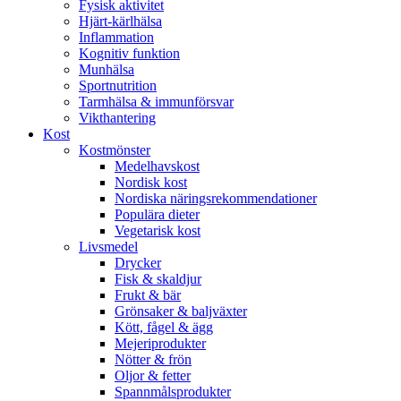
Fysisk aktivitet
Hjärt-kärlhälsa
Inflammation
Kognitiv funktion
Munhälsa
Sportnutrition
Tarmhälsa & immunförsvar
Vikthantering
Kost
Kostmönster
Medelhavskost
Nordisk kost
Nordiska näringsrekommendationer
Populära dieter
Vegetarisk kost
Livsmedel
Drycker
Fisk & skaldjur
Frukt & bär
Grönsaker & baljväxter
Kött, fågel & ägg
Mejeriprodukter
Nötter & frön
Oljor & fetter
Spannmålsprodukter