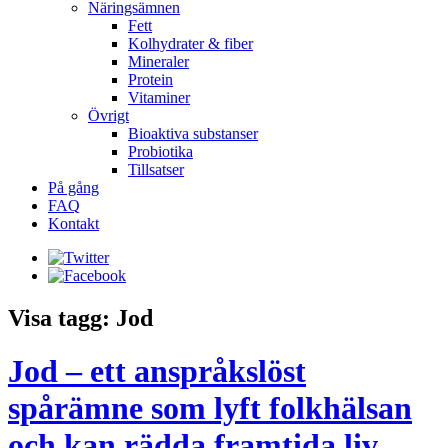
Näringsämnen
Fett
Kolhydrater & fiber
Mineraler
Protein
Vitaminer
Övrigt
Bioaktiva substanser
Probiotika
Tillsatser
På gång
FAQ
Kontakt
Visa tagg: Jod
Jod – ett anspråkslöst
spårämne som lyft folkhälsan
och kan rädda framtida liv