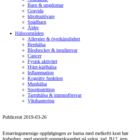
Barn & ungdomar
Gravida
Idrottsutövare
Spädbarn
Äldre
Hälsoområden
Allergier & överkänslighet
Benhälsa
Blodsocker & insulinsvar
Cancer
Fysisk aktivitet
Hjärt-kärlhälsa
Inflammation
Kognitiv funktion
Munhälsa
Sportnutrition
Tarmhälsa & immunförsvar
Vikthantering
Publicerat 2019-03-26
Ernæringsmessige oppfølgingen av barna med melkefri kost bør
forbedres, med spesielt oppmerksomhet på vekst, jod, B12, jern,