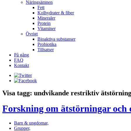
Näringsämnen
Fett
Kolhydrater & fiber
Mineraler
Protein
Vitaminer
Övrigt
Bioaktiva substanser
Probiotika
Tillsatser
På gång
FAQ
Kontakt
Visa tagg: undvikande restriktiv ätstörnin
Forskning om ätstörningar och
Barn & ungdomar,
Grupper,