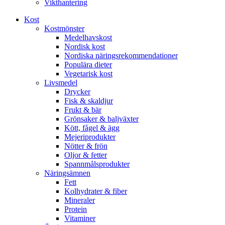
Vikthantering
Kost
Kostmönster
Medelhavskost
Nordisk kost
Nordiska näringsrekommendationer
Populära dieter
Vegetarisk kost
Livsmedel
Drycker
Fisk & skaldjur
Frukt & bär
Grönsaker & baljväxter
Kött, fågel & ägg
Mejeriprodukter
Nötter & frön
Oljor & fetter
Spannmålsprodukter
Näringsämnen
Fett
Kolhydrater & fiber
Mineraler
Protein
Vitaminer