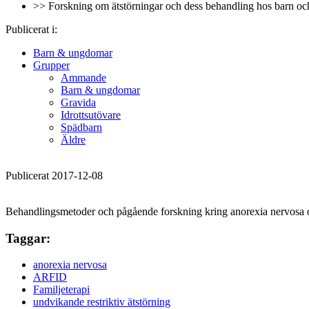
>> Forskning om ätstörningar och dess behandling hos barn o
Publicerat i:
Barn & ungdomar
Grupper
Ammande
Barn & ungdomar
Gravida
Idrottsutövare
Spädbarn
Äldre
Publicerat 2017-12-08
Behandlingsmetoder och pågående forskning kring anorexia nervosa o
Taggar:
anorexia nervosa
ARFID
Familjeterapi
undvikande restriktiv ätstörning