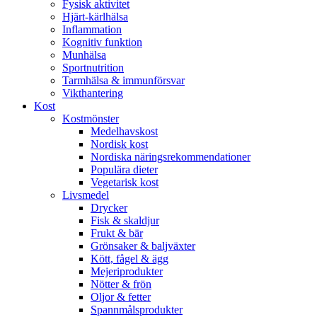
Fysisk aktivitet
Hjärt-kärlhälsa
Inflammation
Kognitiv funktion
Munhälsa
Sportnutrition
Tarmhälsa & immunförsvar
Vikthantering
Kost
Kostmönster
Medelhavskost
Nordisk kost
Nordiska näringsrekommendationer
Populära dieter
Vegetarisk kost
Livsmedel
Drycker
Fisk & skaldjur
Frukt & bär
Grönsaker & baljväxter
Kött, fågel & ägg
Mejeriprodukter
Nötter & frön
Oljor & fetter
Spannmålsprodukter