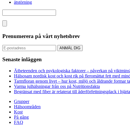
ätstörning
Prenumerera på vårt nyhetsbrev
Senaste inläggen
Ätbeteenden och psykologiska faktorer – påverkan på viktminsk
Hälsosam nordisk kost och kost rik på fleromättat fett med mindr
Tarmfloran genom livet – hur kost, miljö och åldrande formar 
Varma julhälsningar från oss på Nutritionsfakta
Begränsat med fiber är relaterat till åderförfettningsplack i hjärt
Grupper
Hälsoområden
Kost
På gång
FAQ