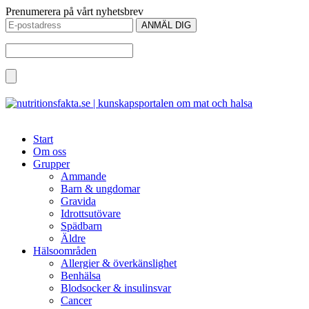
Prenumerera på vårt nyhetsbrev
Start
Om oss
Grupper
Ammande
Barn & ungdomar
Gravida
Idrottsutövare
Spädbarn
Äldre
Hälsoområden
Allergier & överkänslighet
Benhälsa
Blodsocker & insulinsvar
Cancer