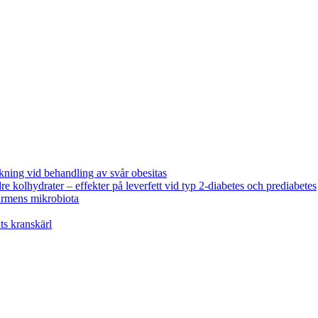
ning vid behandling av svår obesitas
e kolhydrater – effekter på leverfett vid typ 2-diabetes och prediabetes
tarmens mikrobiota
ats kranskärl