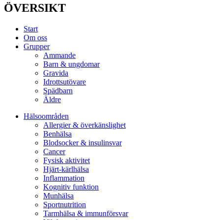
ÖVERSIKT
Start
Om oss
Grupper
Ammande
Barn & ungdomar
Gravida
Idrottsutövare
Spädbarn
Äldre
Hälsoområden
Allergier & överkänslighet
Benhälsa
Blodsocker & insulinsvar
Cancer
Fysisk aktivitet
Hjärt-kärlhälsa
Inflammation
Kognitiv funktion
Munhälsa
Sportnutrition
Tarmhälsa & immunförsvar