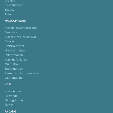
Gravida
Idrottsutövare
Spädbarn
Äldre
HÄLSOOMRÅDEN
Allergier & överkänslighet
Benhälsa
Blodsocker & insulinsvar
Cancer
Fysisk aktivitet
Hjärt-kärlhälsa
Inflammation
Kognitiv funktion
Munhälsa
Sportnutrition
Tarmhälsa & immunförsvar
Vikthantering
KOST
Kostmönster
Livsmedel
Näringsämnen
Övrigt
PÅ GÅNG